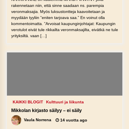
rakennetaan niin, että sinne saadaan ns. parempia
veronmaksajia. Myös luksustontteja kaavoitetaan ja
myydään tyyliin ”eniten tarjoava saa.” En voinut olla
kommentoimatta. ”Arvoisat kaupunginjohtajat: Kaupungin
verotulot eivät tule rikkailta veronmaksajilta, eivätkä ne tule
yrityksiltä. vaan […]
KAIKKI BLOGIT
Kulttuuri ja liikunta
Mikkolan kirjasto säilyy – ei säily
Vaula Norrena
14 vuotta ago