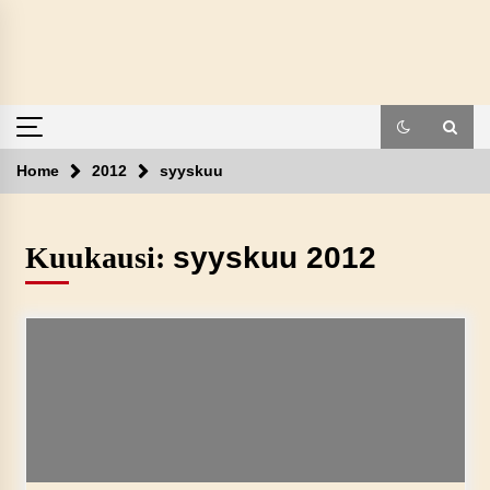
Skip
to
content
Home
2012
syyskuu
Kuukausi:
syyskuu 2012