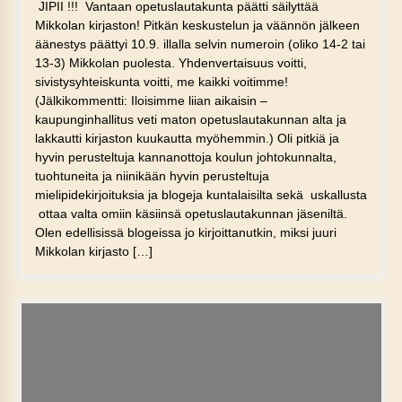
JIPII !!! Vantaan opetuslautakunta päätti säilyttää
Mikkolan kirjaston! Pitkän keskustelun ja väännön jälkeen
äänestys päättyi 10.9. illalla selvin numeroin (oliko 14-2 tai
13-3) Mikkolan puolesta. Yhdenvertaisuus voitti,
sivistysyhteiskunta voitti, me kaikki voitimme!
(Jälkikommentti: Iloisimme liian aikaisin –
kaupunginhallitus veti maton opetuslautakunnan alta ja
lakkautti kirjaston kuukautta myöhemmin.) Oli pitkiä ja
hyvin perusteltuja kannanottoja koulun johtokunnalta,
tuohtuneita ja niinikään hyvin perusteltuja
mielipidekirjoituksia ja blogeja kuntalaisilta sekä uskallusta
ottaa valta omiin käsiinsä opetuslautakunnan jäseniltä.
Olen edellisissä blogeissa jo kirjoittanutkin, miksi juuri
Mikkolan kirjasto […]