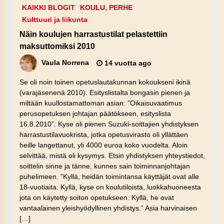
KAIKKI BLOGIT
KOULU, PERHE
Kulttuuri ja liikunta
Näin koulujen harrastustilat pelastettiin
maksuttomiksi 2010
Vaula Norrena
14 vuotta ago
Se oli noin toinen opetuslautakunnan kokoukseni ikinä
(varajäsenenä 2010). Esityslistalta bongasin pienen ja
miltään kuullostamattoman asian: ”Oikaisuvaatimus
perusopetuksen johtajan päätökseen, esityslista
16.8.2010”. Kyse oli pienen Suzuki-soittajien yhdistyksen
harrastustilavuokrista, jotka opetusvirasto oli yllättäen
heille langettanut, yli 4000 euroa koko vuodelta. Aloin
selvittää, mistä oli kysymys. Etsin yhdistyksen yhteystiedot,
soittelin sinne ja tänne, kunnes sain toiminnanjohtajan
puhelimeen. ”Kyllä, heidän toimintansa käyttäjät ovat alle
18-vuotiaita. Kyllä, kyse on koulutiloista, luokkahuoneesta
jota on käytetty soiton opetukseen. Kyllä, he ovat
vantaalainen yleishyödyllinen yhdistys.” Asia harvinaisen
[…]