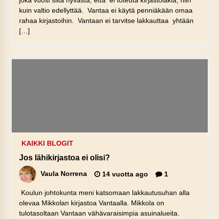
joka vuosi siitä hyvästä, että ei toteuta kirjastolakia, niin
kuin valtio edellyttää. Vantaa ei käytä penniäkään omaa
rahaa kirjastoihin. Vantaan ei tarvitse lakkauttaa yhtään
[…]
KAIKKI BLOGIT
Jos lähikirjastoa ei olisi?
Vaula Norrena
14 vuotta ago
1
Koulun johtokunta meni katsomaan lakkautusuhan alla
olevaa Mikkolan kirjastoa Vantaalla. Mikkola on
tulotasoltaan Vantaan vähävaraisimpia asuinalueita.