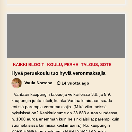
KAIKKI BLOGIT
KOULU, PERHE
TALOUS, SOTE
Hyvä peruskoulu tuo hyviä veronmaksajia
Vaula Norrena
14 vuotta ago
Vantaan kaupungin talous-ja velkailloissa 3.9. ja 5.9.
kaupungin johto intoili, kuinka Vantaalle aiotaan saada
entistä parempia veronmaksajia. (Mikä vika meissä
nykyisissä on? Keskitulomme on 28.883 euroa vuodessa,
n. 1000 euroa enemmän kuin helsinkiläisillä; parempi kuin
suomalaisissa kunnissa keskimäärin.) No, kaupungin
KÄRKIHANKE on kuulemma MARJA-VANTAA joka