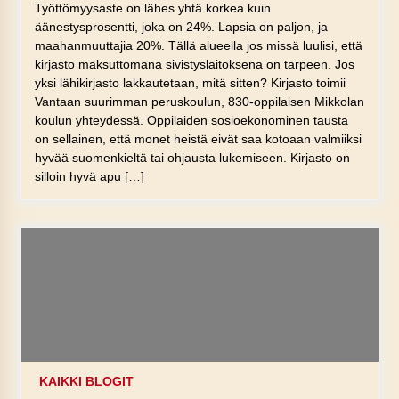
Työttömyysaste on lähes yhtä korkea kuin
äänestysprosentti, joka on 24%. Lapsia on paljon, ja
maahanmuuttajia 20%. Tällä alueella jos missä luulisi, että
kirjasto maksuttomana sivistyslaitoksena on tarpeen. Jos
yksi lähikirjasto lakkautetaan, mitä sitten? Kirjasto toimii
Vantaan suurimman peruskoulun, 830-oppilaisen Mikkolan
koulun yhteydessä. Oppilaiden sosioekonominen tausta
on sellainen, että monet heistä eivät saa kotoaan valmiiksi
hyvää suomenkieltä tai ohjausta lukemiseen. Kirjasto on
silloin hyvä apu […]
KAIKKI BLOGIT