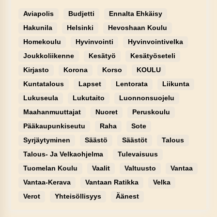
Aviapolis
Budjetti
Ennalta Ehkäisy
Hakunila
Helsinki
Hevoshaan Koulu
Homekoulu
Hyvinvointi
Hyvinvointivelka
Joukkoliikenne
Kesätyö
Kesätyöseteli
Kirjasto
Korona
Korso
KOULU
Kuntatalous
Lapset
Lentorata
Liikunta
Lukuseula
Lukutaito
Luonnonsuojelu
Maahanmuuttajat
Nuoret
Peruskoulu
Pääkaupunkiseutu
Raha
Sote
Syrjäytyminen
Säästö
Säästöt
Talous
Talous- Ja Velkaohjelma
Tulevaisuus
Tuomelan Koulu
Vaalit
Valtuusto
Vantaa
Vantaa-Kerava
Vantaan Ratikka
Velka
Verot
Yhteisöllisyys
Äänest