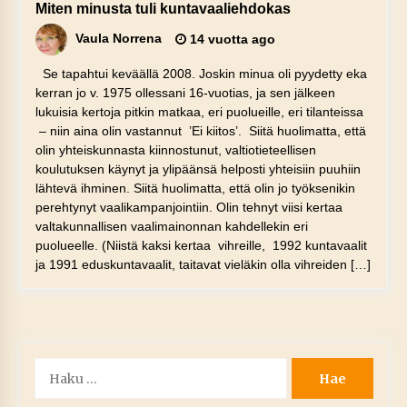
Miten minusta tuli kuntavaaliehdokas
Vaula Norrena
14 vuotta ago
Se tapahtui keväällä 2008. Joskin minua oli pyydetty eka
kerran jo v. 1975 ollessani 16-vuotias, ja sen jälkeen
lukuisia kertoja pitkin matkaa, eri puolueille, eri tilanteissa
– niin aina olin vastannut ’Ei kiitos’. Siitä huolimatta, että
olin yhteiskunnasta kiinnostunut, valtiotieteellisen
koulutuksen käynyt ja ylipäänsä helposti yhteisiin puuhiin
lähtevä ihminen. Siitä huolimatta, että olin jo työksenikin
perehtynyt vaalikampanjointiin. Olin tehnyt viisi kertaa
valtakunnallisen vaalimainonnan kahdellekin eri
puolueelle. (Niistä kaksi kertaa vihreille, 1992 kuntavaalit
ja 1991 eduskuntavaalit, taitavat vieläkin olla vihreiden […]
Haku: