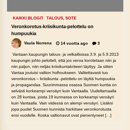
KAIKKI BLOGIT
TALOUS, SOTE
Veronkorotus-kriisikunta-pelottelu on
humpuukia
Vaula Norrena
14 vuotta ago
3
Vantaan kaupungin talous- ja velkailloissa 3.9. ja 5.9.2013
kaupungin johto pelotteli, että jos veroa korotetaan niin ja
niin paljon, niin neljäs kriisikuntakriteeri täyttyy. Ja sitten
Vantaa joutuisi valtion holhoukseen. Valitettavasti tuo
veronkorotus – kriisikunta -pelottelu on täyttä humpuukia
ja propagandaa. Suurimmassa osassa Suomen kuntia on
selvästi korkeampi veroäyri kuin Vantaalla. Uudellamaalla
on 28 kuntaa, joista 19 kunnassa on korkeampi veroäyri
kuin Vantaalla. Vain viidessä on alempi veroäyri. Lisäksi
jopa puolet Suomen kunnista harkitsee veronkorotusta
ensi vuodelle. Koska valtionavut ovat pienentyneet […]