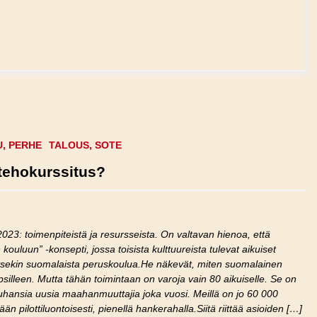
, PERHE
TALOUS, SOTE
tehokurssitus?
23: toimenpiteistä ja resursseista. On valtavan hienoa, että
uluun” -konsepti, jossa toisista kulttuureista tulevat aikuiset
tsekin suomalaista peruskoulua.He näkevät, miten suomalainen
apsilleen. Mutta tähän toimintaan on varoja vain 80 aikuiselle. Se on
uhansia uusia maahanmuuttajia joka vuosi. Meillä on jo 60 000
n pilottiluontoisesti, pienellä hankerahalla.Siitä riittää asioiden […]