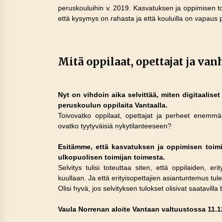
peruskouluihin v. 2019. Kasvatuksen ja oppimisen toi
että kysymys on rahasta ja että kouluilla on vapaus pä
Mitä oppilaat, opettajat ja v
Nyt on vihdoin aika selvittää, miten digitaalise
peruskoulun oppilaita Vantaalla.
Toivovatko oppilaat, opettajat ja perheet enemmän 
ovatko tyytyväisiä nykytilanteeseen?
Esitämme, että kasvatuksen ja oppimisen toimia
ulkopuolisen toimijan toimesta.
Selvitys tulisi toteuttaa siten, että oppilaiden, 
kuullaan. Ja että erityisopettajien asiantuntemus tu
Olisi hyvä, jos selvityksen tulokset olisivat saatavill
Vaula Norrenan aloite Vantaan valtuustossa 11.1