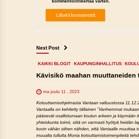
kommentointikertaa varten.
Next Post
KAIKKI BLOGIT
KAUPUNGINHALLITUS
KOULU
Kävisikö maahan muuttaneiden 
ma joulu 11 , 2023
Kotouttamisohjelmasta Vantaan valtuustossa 11.12.20
Vantaalla on kehitetty tällainen ”Vanhemmat mukaan ko
pääsevät osallistumaan koulun arkeen ja käymään i
yhteiskunta toimii, siitä on varmasti hyötyä heidän l
kovin vähän siihen nähden, että Vantaalle muuttaa t
muualta tullutta.Monia kotouttamistoimenpiteitä tehdää