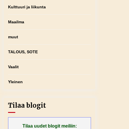
Kulttuuri ja liikunta
Maailma
muut
TALOUS, SOTE
Vaalit
Yleinen
Tilaa blogit
Tilaa uudet blogit meiliin: