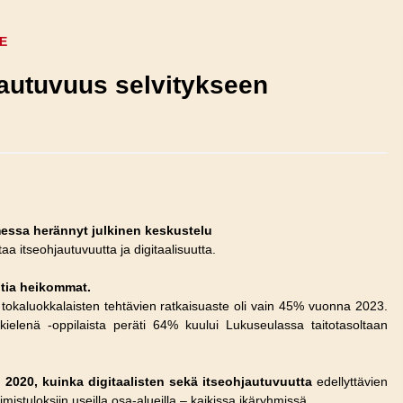
E
jautuvuus selvitykseen
essa herännyt julkinen keskustelu
a itseohjautuvuutta ja digitaalisuutta.
ntia heikommat.
tokaluokkalaisten tehtävien ratkaisuaste oli vain 45% vuonna 2023.
kielenä -oppilaista peräti 64% kuului Lukuseulassa taitotasoltaan
v. 2020, kuinka digitaalisten sekä itseohjautuvuutta
edellyttävien
stuloksiin useilla osa-alueilla – kaikissa ikäryhmissä.