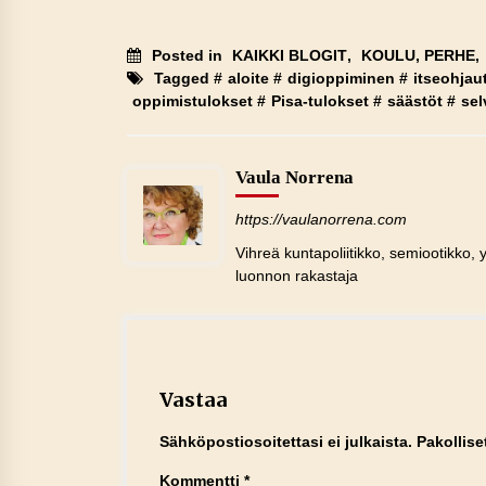
Posted in
KAIKKI BLOGIT
,
KOULU, PERHE
,
Tagged #
aloite
#
digioppiminen
#
itseohja
oppimistulokset
#
Pisa-tulokset
#
säästöt
#
sel
Vaula Norrena
https://vaulanorrena.com
Vihreä kuntapoliitikko, semiootikko, y
luonnon rakastaja
Vastaa
Sähköpostiosoitettasi ei julkaista.
Pakollise
Kommentti
*