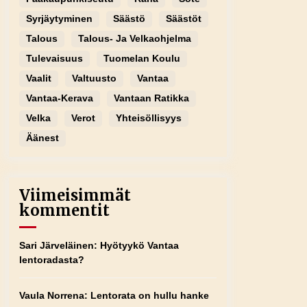
Syrjäytyminen
Säästö
Säästöt
Talous
Talous- Ja Velkaohjelma
Tulevaisuus
Tuomelan Koulu
Vaalit
Valtuusto
Vantaa
Vantaa-Kerava
Vantaan Ratikka
Velka
Verot
Yhteisöllisyys
Äänest
Viimeisimmät
kommentit
Sari Järveläinen
:
Hyötyykö Vantaa
lentoradasta?
Vaula Norrena
:
Lentorata on hullu hanke