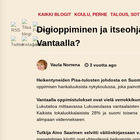
KAIKKI BLOGIT
KOULU, PERHE
TALOUS, SOT
Digioppiminen ja itseoh
Vantaalla?
Vaula Norrena
3 vuotta ago
Heikentyneiden Pisa-tulosten johdosta on Suom
oppimisen hankaluuksista nykykoulussa, joka painotta
Vantaalla oppimistulokset ovat vielä verrokkiku
Lukutaitoa mittaavassa Lukuseulassa vantaalaisten 
Kaikista tokaluokkalaisista 28% ja suomi toisena 
alimpaan viidennekseen.
Tutkija Aino Saarinen selvitti väitöskirjassaan 
menetelmien käyttö ovat yhteydessä heikompiin oppimi