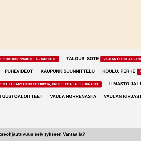
TALOUS, SOTE
US KOKOUSENNAKOT JA -RAPORTIT
VAULAN BLOGEJA VAN
PUHEVIDEOT
KAUPUNKISUUNNITTELU
KOULU, PERHE
ILMASTO JA 
ISTA JA KANSANKULTTUURISTA, URHEILUSTA JA LIIKUNNASTA
TUUSTOALOITTEET
VAULA NORRENASTA
VAULAN KIRJAS
itseohjautuvuus selvitykseen Vantaalla?