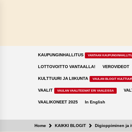
Skip
to
content
KAUPUNGINHALLITUS
VANTAAN KAUPUNGINHALLIT
LOTTOVOITTO VANTAALLA!
VEROVIDEOT
KULTTUURI JA LIIKUNTA
VAULAN BLOGIT KULTTUUR
VAALIT
VAL
VAULAN VAALITEEMAT ERI VAALEISSA
VAALIKONEET 2025
In English
Home
KAIKKI BLOGIT
Digioppiminen ja 