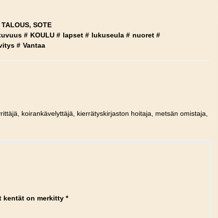
TALOUS, SOTE
utuvuus
#
KOULU
#
lapset
#
lukuseula
#
nuoret
#
vitys
#
Vantaa
rittäjä, koirankävelyttäjä, kierrätyskirjaston hoitaja, metsän omistaja,
t kentät on merkitty
*