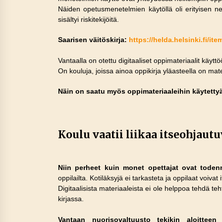
Näiden opetusmenetelmien käytöllä oli erityisen nega
sisältyi riskitekijöitä.
Saarisen väitöskirja:
https://helda.helsinki.fi/i
Vantaalla on otettu digitaaliset oppimateriaalit käytt
On kouluja, joissa ainoa oppikirja yläasteella on mate
Näin on saatu myös oppimateriaaleihin käytetty
Koulu vaatii liikaa itseohjaut
Niin perheet kuin monet opettajat ovat todenn
oppilailta. Kotiläksyjä ei tarkasteta ja oppilaat voivat
Digitaalisista materiaaleista ei ole helppoa tehdä t
kirjassa.
Vantaan nuorisovaltuusto tekikin aloitteen o