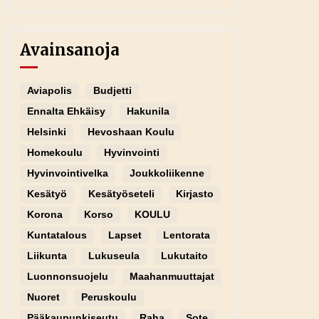
Avainsanoja
Aviapolis
Budjetti
Ennalta Ehkäisy
Hakunila
Helsinki
Hevoshaan Koulu
Homekoulu
Hyvinvointi
Hyvinvointivelka
Joukkoliikenne
Kesätyö
Kesätyöseteli
Kirjasto
Korona
Korso
KOULU
Kuntatalous
Lapset
Lentorata
Liikunta
Lukuseula
Lukutaito
Luonnonsuojelu
Maahanmuuttajat
Nuoret
Peruskoulu
Pääkaupunkiseutu
Raha
Sote