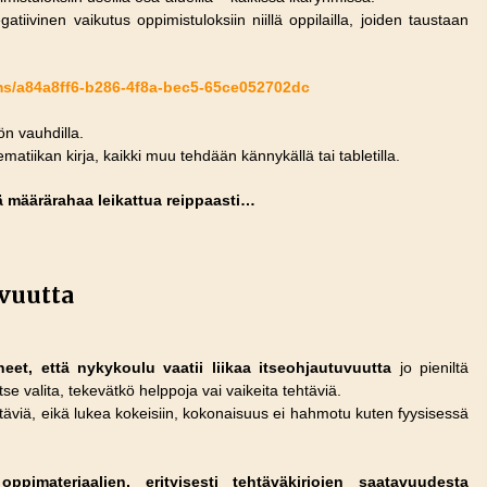
tiivinen vaikutus oppimistuloksiin niillä oppilailla, joiden taustaan
tems/a84a8ff6-b286-4f8a-bec5-65ce052702dc
öön vauhdilla.
matiikan kirja, kaikki muu tehdään kännykällä tai tabletilla.
ä määrärahaa leikattua reippaasti…
uvuutta
eet, että nykykoulu vaatii liikaa itseohjautuvuutta
jo pieniltä
 itse valita, tekevätkö helppoja vai vaikeita tehtäviä.
ehtäviä, eikä lukea kokeisiin, kokonaisuus ei hahmotu kuten fyysisessä
ppimateriaalien, erityisesti tehtäväkirjojen saatavuudesta