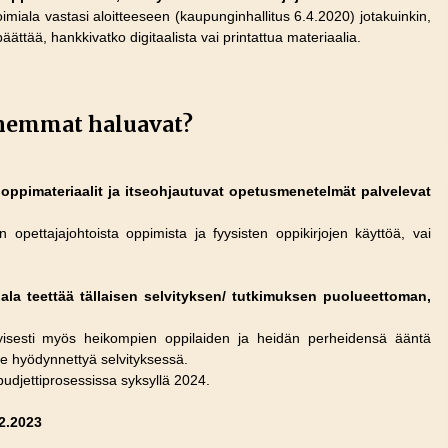
miala vastasi aloitteeseen (kaupunginhallitus 6.4.2020) jotakuinkin,
ättää, hankkivatko digitaalista vai printattua materiaalia.
anhemmat haluavat?
t oppimateriaalit ja itseohjautuvat opetusmenetelmät palvelevat
opettajajohtoista oppimista ja fyysisten oppikirjojen käyttöä, vai
la teettää tällaisen selvityksen/ tutkimuksen puolueettoman,
erityisesti myös heikompien oppilaiden ja heidän perheidensä ääntä
lee hyödynnettyä selvityksessä.
a budjettiprosessissa syksyllä 2024.
2.2023