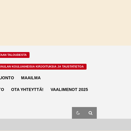
TAAN TALOUDESTA
VAULAN KOULUAIHEISIA KIRJOITUKSIA JA TAUSTATIETOA
LUONTO
MAAILMA
TO
OTA YHTEYTTÄ!
VAALIMENOT 2025