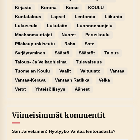
Kirjasto
Korona
Korso
KOULU
Kuntatalous
Lapset
Lentorata
Liikunta
Lukuseula
Lukutaito
Luonnonsuojelu
Maahanmuuttajat
Nuoret
Peruskoulu
Pääkaupunkiseutu
Raha
Sote
Syrjäytyminen
Säästö
Säästöt
Talous
Talous- Ja Velkaohjelma
Tulevaisuus
Tuomelan Koulu
Vaalit
Valtuusto
Vantaa
Vantaa-Kerava
Vantaan Ratikka
Velka
Verot
Yhteisöllisyys
Äänest
Viimeisimmät kommentit
Sari Järveläinen
:
Hyötyykö Vantaa lentoradasta?