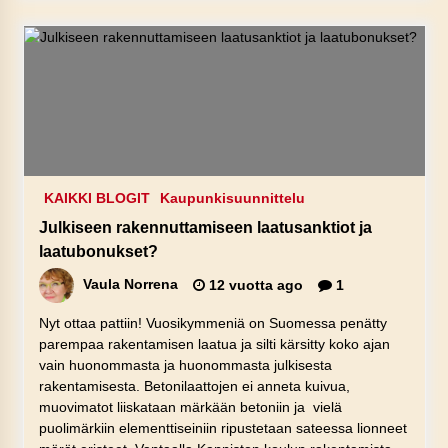
KAIKKI BLOGIT
Kaupunkisuunnittelu
Julkiseen rakennuttamiseen laatusanktiot ja
laatubonukset?
Vaula Norrena
12 vuotta ago
1
Nyt ottaa pattiin! Vuosikymmeniä on Suomessa penätty
parempaa rakentamisen laatua ja silti kärsitty koko ajan
vain huonommasta ja huonommasta julkisesta
rakentamisesta. Betonilaattojen ei anneta kuivua,
muovimatot liiskataan märkään betoniin ja vielä
puolimärkiin elementtiseiniin ripustetaan sateessa lionneet