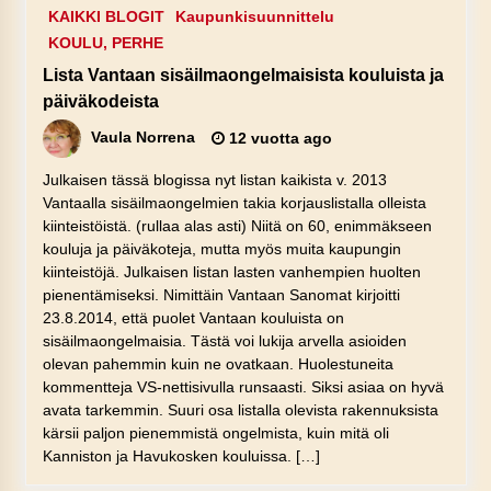
KAIKKI BLOGIT
Kaupunkisuunnittelu
KOULU, PERHE
Lista Vantaan sisäilmaongelmaisista kouluista ja
päiväkodeista
Vaula Norrena
12 vuotta ago
Julkaisen tässä blogissa nyt listan kaikista v. 2013
Vantaalla sisäilmaongelmien takia korjauslistalla olleista
kiinteistöistä. (rullaa alas asti) Niitä on 60, enimmäkseen
kouluja ja päiväkoteja, mutta myös muita kaupungin
kiinteistöjä. Julkaisen listan lasten vanhempien huolten
pienentämiseksi. Nimittäin Vantaan Sanomat kirjoitti
23.8.2014, että puolet Vantaan kouluista on
sisäilmaongelmaisia. Tästä voi lukija arvella asioiden
olevan pahemmin kuin ne ovatkaan. Huolestuneita
kommentteja VS-nettisivulla runsaasti. Siksi asiaa on hyvä
avata tarkemmin. Suuri osa listalla olevista rakennuksista
kärsii paljon pienemmistä ongelmista, kuin mitä oli
Kanniston ja Havukosken kouluissa. […]