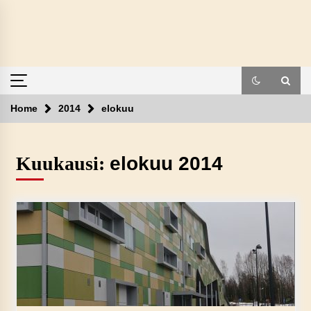
Skip
to
content
Home
2014
elokuu
Kuukausi:
elokuu 2014