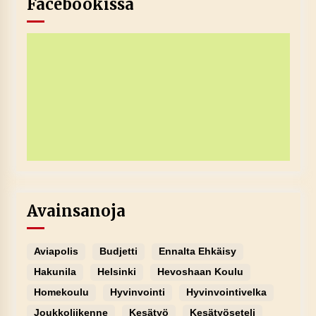
Facebookissa
Avainsanoja
Aviapolis
Budjetti
Ennalta Ehkäisy
Hakunila
Helsinki
Hevoshaan Koulu
Homekoulu
Hyvinvointi
Hyvinvointivelka
Joukkoliikenne
Kesätyö
Kesätyöseteli