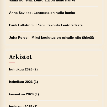
Vaula Norrena
:
Lentorata on hullu hanke
Anna Savikko
:
Lentorata on hullu hanke
Pauli Fallstrom.
:
Pieni iltakoulu Lentoradasta
Juha Forsell
:
Miksi koulutus on minulle niin tärkeää
Arkistot
huhtikuu 2026
(2)
helmikuu 2026
(1)
tammikuu 2026
(1)
joulukuu 2025
(3)