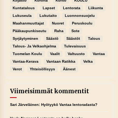
Kirjasto
Korona
Korso
KOULU
Kuntatalous
Lapset
Lentorata
Liikunta
Lukuseula
Lukutaito
Luonnonsuojelu
Maahanmuuttajat
Nuoret
Peruskoulu
Pääkaupunkiseutu
Raha
Sote
Syrjäytyminen
Säästö
Säästöt
Talous
Talous- Ja Velkaohjelma
Tulevaisuus
Tuomelan Koulu
Vaalit
Valtuusto
Vantaa
Vantaa-Kerava
Vantaan Ratikka
Velka
Verot
Yhteisöllisyys
Äänest
Viimeisimmät kommentit
Sari Järveläinen
:
Hyötyykö Vantaa lentoradasta?