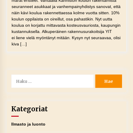
märät eristeet. Vantaalla Kanniston koulun rakentamista
seuranneet asukkaat ja vanhempainyhdistys sanovat, että
näin kävi koulua rakennettaessa kolme vuotta sitten. 10%
koulun oppilaista on oireillut, osa pahastikin. Nyt uutta
koulua on korjattu mittavasta kosteusvauriosta, kaupungin
kustannuksella. Alkuperäinen rakennusurakoitsija YIT
ei liene vielä myöntänyt mitään. Kysyn nyt seuraavaa, olisi
kiva […]
Haku:
Kategoriat
Ilmasto ja luonto