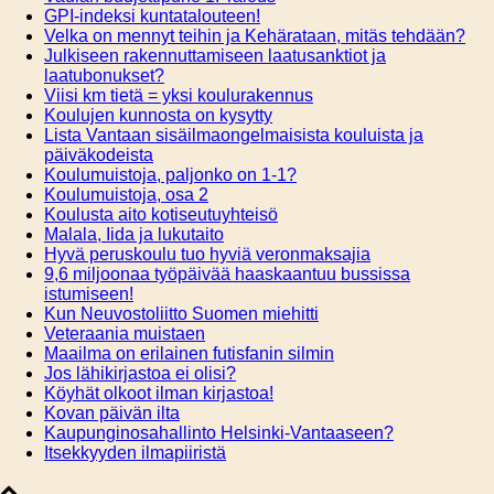
GPI-indeksi kuntatalouteen!
Velka on mennyt teihin ja Kehärataan, mitäs tehdään?
Julkiseen rakennuttamiseen laatusanktiot ja
laatubonukset?
Viisi km tietä = yksi koulurakennus
Koulujen kunnosta on kysytty
Lista Vantaan sisäilmaongelmaisista kouluista ja
päiväkodeista
Koulumuistoja, paljonko on 1-1?
Koulumuistoja, osa 2
Koulusta aito kotiseutuyhteisö
Malala, Iida ja lukutaito
Hyvä peruskoulu tuo hyviä veronmaksajia
9,6 miljoonaa työpäivää haaskaantuu bussissa
istumiseen!
Kun Neuvostoliitto Suomen miehitti
Veteraania muistaen
Maailma on erilainen futisfanin silmin
Jos lähikirjastoa ei olisi?
Köyhät olkoot ilman kirjastoa!
Kovan päivän ilta
Kaupunginosahallinto Helsinki-Vantaaseen?
Itsekkyyden ilmapiiristä