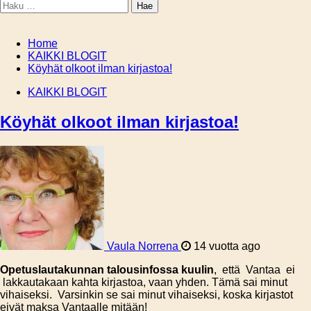
Haku:
Home
KAIKKI BLOGIT
Köyhät olkoot ilman kirjastoa!
KAIKKI BLOGIT
Köyhät olkoot ilman kirjastoa!
Vaula Norrena
14 vuotta ago
Opetuslautakunnan talousinfossa kuulin
, että Vantaa ei
lakkautakaan kahta kirjastoa, vaan yhden. Tämä sai minut
vihaiseksi. Varsinkin se sai minut vihaiseksi, koska kirjastot
eivät maksa Vantaalle mitään!