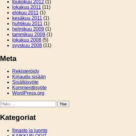
toukokuu 2012
(1)
lokakuu 2011
(11)
elokuu 2011
(1)
kesäkuu 2011
(1)
huhtikuu 2011
(1)
helmikuu 2009
(1)
tammikuu 2009
(1)
lokakuu 2008
(5)
syyskuu 2008
(11)
Meta
Rekisteröidy
Kirjaudu sisään
Sisältösyöte
Kommenttisyöte
WordPress.org
Haku:
Kategoriat
Ilmasto ja luonto
KAIKKI BLOGIT