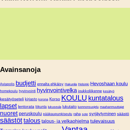
Avainsanoja
budjetti
Hevoshaan koulu
Aviapolis
ennalta ehkäisy
Hakunila
Helsinki
hyvinvointivelka
joukkoliikenne
homekoulu
hyvinvointi
kesätyö
KOULU
kuntatalous
Korso
kesätyöseteli
kirjasto
korona
lapset
lentorata
lukutaito
liikunta
lukuseula
luonnonsuojelu
maahanmuuttajat
nuoret
peruskoulu
syrjäytyminen
säästö
pääkaupunkiseutu
raha
sote
säästöt
talous
tulevaisuus
talous- ja velkaohjelma
Vantaa