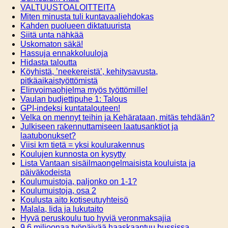
VALTUUSTOALOITTEITA
Miten minusta tuli kuntavaaliehdokas
Kahden puolueen diktatuurista
Siitä unta nähkää
Uskomaton säkä!
Hassuja ennakkoluuloja
Hidasta taloutta
Köyhistä, ’neekereistä’, kehitysavusta,
pitkäaikaistyöttömistä
Elinvoimaohjelma myös työttömille!
Vaulan budjettipuhe 1: Talous
GPI-indeksi kuntatalouteen!
Velka on mennyt teihin ja Kehärataan, mitäs tehdään?
Julkiseen rakennuttamiseen laatusanktiot ja
laatubonukset?
Viisi km tietä = yksi koulurakennus
Koulujen kunnosta on kysytty
Lista Vantaan sisäilmaongelmaisista kouluista ja
päiväkodeista
Koulumuistoja, paljonko on 1-1?
Koulumuistoja, osa 2
Koulusta aito kotiseutuyhteisö
Malala, Iida ja lukutaito
Hyvä peruskoulu tuo hyviä veronmaksajia
9,6 miljoonaa työpäivää haaskaantuu bussissa