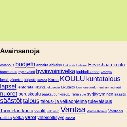
Avainsanoja
budjetti
Hevoshaan koulu
Aviapolis
ennalta ehkäisy
Hakunila
Helsinki
hyvinvointivelka
joukkoliikenne
homekoulu
hyvinvointi
kesätyö
KOULU
kuntatalous
Korso
kesätyöseteli
kirjasto
korona
lapset
lentorata
lukutaito
liikunta
lukuseula
luonnonsuojelu
maahanmuuttajat
nuoret
peruskoulu
syrjäytyminen
säästö
pääkaupunkiseutu
raha
sote
säästöt
talous
tulevaisuus
talous- ja velkaohjelma
Vantaa
Tuomelan koulu
vaalit
Vantaan
valtuusto
Vantaa-Kerava
verot
velka
yhteisöllisyys
ratikka
äänest