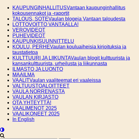
Skip
KAUPUNGINHALLITUS
Vantaan kaupunginhallitus
to
kokousennakot ja -raportit
content
TALOUS, SOTE
Vaulan blogeja Vantaan taloudesta
LOTTOVOITTO VANTAALLA!
VEROVIDEOT
PUHEVIDEOT
KAUPUNKISUUNNITTELU
KOULU, PERHE
Vaulan kouluaiheisia kirjoituksia ja
taustatietoa
KULTTUURI JA LIIKUNTA
Vaulan blogit kulttuurista ja
kansankulttuurista, urheilusta ja liikunnasta
ILMASTO JA LUONTO
MAAILMA
VAALIT
Vaulan vaaliteemat eri vaaleissa
VALTUUSTOALOITTEET
VAULA NORRENASTA
VAULAN KIRJASTO
OTA YHTEYTTÄ!
VAALIMENOT 2025
VAALIKONEET 2025
In English