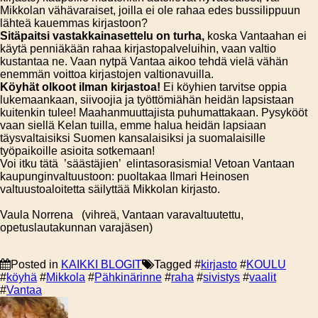
Mikkolan vähävaraiset, joilla ei ole rahaa edes bussilippuun
lähteä kauemmas kirjastoon?
Sitäpaitsi vastakkainasettelu on turha,
koska Vantaahan ei
käytä penniäkään rahaa kirjastopalveluihin, vaan valtio
kustantaa ne. Vaan nytpä Vantaa aikoo tehdä vielä vähän
enemmän voittoa kirjastojen valtionavuilla.
Köyhät olkoot ilman kirjastoa!
Ei köyhien tarvitse oppia
lukemaankaan, siivoojia ja työttömiähän heidän lapsistaan
kuitenkin tulee! Maahanmuuttajista puhumattakaan. Pysykööt
vaan siellä Kelan tuilla, emme halua heidän lapsiaan
täysvaltaisiksi Suomen kansalaisiksi ja suomalaisille
työpaikoille asioita sotkemaan!
Voi itku tätä ’säästäjien’ elintasorasismia! Vetoan Vantaan
kaupunginvaltuustoon: puoltakaa Ilmari Heinosen
valtuustoaloitetta säilyttää Mikkolan kirjasto.
Vaula Norrena (vihreä, Vantaan varavaltuutettu,
opetuslautakunnan varajäsen)
Posted in
KAIKKI BLOGIT
Tagged #
kirjasto
#
KOULU
#
köyhä
#
Mikkola
#
Pähkinärinne
#
raha
#
sivistys
#
vaalit
#
Vantaa