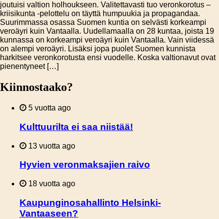
joutuisi valtion holhoukseen. Valitettavasti tuo veronkorotus –
kriisikunta -pelottelu on täyttä humpuukia ja propagandaa.
Suurimmassa osassa Suomen kuntia on selvästi korkeampi
veroäyri kuin Vantaalla. Uudellamaalla on 28 kuntaa, joista 19
kunnassa on korkeampi veroäyri kuin Vantaalla. Vain viidessä
on alempi veroäyri. Lisäksi jopa puolet Suomen kunnista
harkitsee veronkorotusta ensi vuodelle. Koska valtionavut ovat
pienentyneet […]
Kiinnostaako?
5 vuotta ago
Kulttuurilta ei saa niistää!
13 vuotta ago
Hyvien veronmaksajien raivo
18 vuotta ago
Kaupunginosahallinto Helsinki-
Vantaaseen?