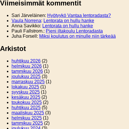
Viimeisimmät kommentit
Sari Järveläinen
:
Hyötyykö Vantaa lentoradasta?
Vaula Norrena
:
Lentorata on hullu hanke
Anna Savikko
:
Lentorata on hullu hanke
Pauli Fallstrom.
:
Pieni iltakoulu Lentoradasta
Juha Forsell
:
Miksi koulutus on minulle niin tärkeää
Arkistot
huhtikuu 2026
(2)
helmikuu 2026
(1)
tammikuu 2026
(1)
joulukuu 2025
(3)
marraskuu 2025
(1)
lokakuu 2025
(1)
syyskuu 2025
(1)
kesäkuu 2025
(2)
toukokuu 2025
(2)
huhtikuu 2025
(5)
maaliskuu 2025
(3)
helmikuu 2025
(1)
tammikuu 2025
(2)
joulukuu 2024
(3)