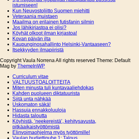
istumiseen!
Kun Neuvostoliitto Suomen miehitti
Veteraania muistaen
Maailma on erilainen futisfanin silmin
Jos lähikirjastoa ei olisi?
Köyhät olkoot ilman kirjastoa!
Kovan päivän ilta
Kaupunginosahallinto Helsinki-Vantaaseen?
Itsekkyyden ilmapiiristä
Copyright Vaula Norrena All rights reserved Theme: Default
Mag by
ThemeInWP
Curriculum vitae
VALTUUSTOALOITTEITA
Miten minusta tuli kuntavaaliehdokas
Kahden puolueen diktatuurista
Siitä unta nähkää
Uskomaton säkä!
Hassuja ennakkoluuloja
Hidasta taloutta
Köyhistä, ’neekereistä’, kehitysavusta,
pitkäaikaistyöttömistä
Elinvoimaohjelma myös työttömille!
Vaulan budjettipuhe 1: Talous