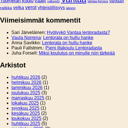
Tuomelan koulu
vaalit
Vantaan
valtuusto
Vantaa-Kerava
verot
velka
yhteisöllisyys
ratikka
äänest
Viimeisimmät kommentit
Sari Järveläinen
:
Hyötyykö Vantaa lentoradasta?
Vaula Norrena
:
Lentorata on hullu hanke
Anna Savikko
:
Lentorata on hullu hanke
Pauli Fallstrom.
:
Pieni iltakoulu Lentoradasta
Juha Forsell
:
Miksi koulutus on minulle niin tärkeää
Arkistot
huhtikuu 2026
(2)
helmikuu 2026
(1)
tammikuu 2026
(1)
joulukuu 2025
(3)
marraskuu 2025
(1)
lokakuu 2025
(1)
syyskuu 2025
(1)
kesäkuu 2025
(2)
toukokuu 2025
(2)
huhtikuu 2025
(5)