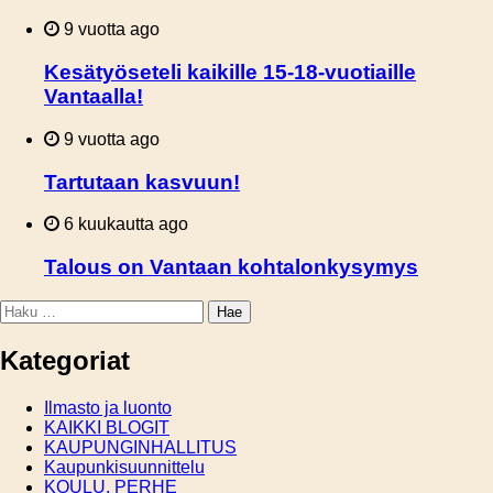
9 vuotta ago
Kesätyöseteli kaikille 15-18-vuotiaille
Vantaalla!
9 vuotta ago
Tartutaan kasvuun!
6 kuukautta ago
Talous on Vantaan kohtalonkysymys
Haku:
Kategoriat
Ilmasto ja luonto
KAIKKI BLOGIT
KAUPUNGINHALLITUS
Kaupunkisuunnittelu
KOULU, PERHE