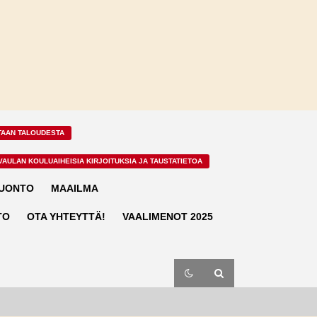
TAAN TALOUDESTA
VAULAN KOULUAIHEISIA KIRJOITUKSIA JA TAUSTATIETOA
LUONTO
MAAILMA
TO
OTA YHTEYTTÄ!
VAALIMENOT 2025