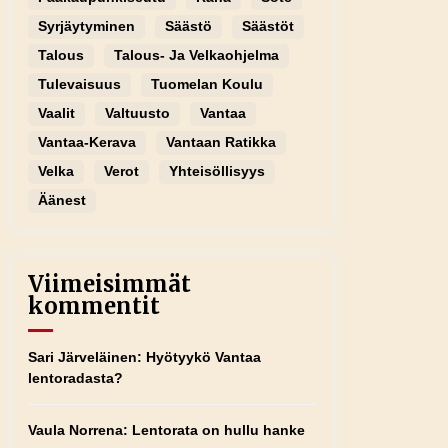
Syrjäytyminen
Säästö
Säästöt
Talous
Talous- Ja Velkaohjelma
Tulevaisuus
Tuomelan Koulu
Vaalit
Valtuusto
Vantaa
Vantaa-Kerava
Vantaan Ratikka
Velka
Verot
Yhteisöllisyys
Äänest
Viimeisimmät
kommentit
Sari Järveläinen
:
Hyötyykö Vantaa
lentoradasta?
Vaula Norrena
:
Lentorata on hullu hanke