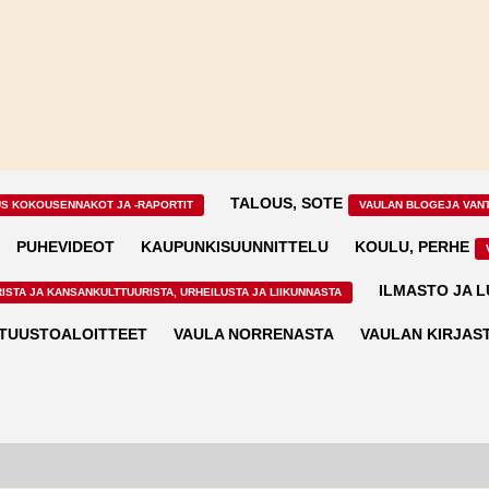
TALOUS, SOTE
US KOKOUSENNAKOT JA -RAPORTIT
VAULAN BLOGEJA VAN
PUHEVIDEOT
KAUPUNKISUUNNITTELU
KOULU, PERHE
ILMASTO JA 
ISTA JA KANSANKULTTUURISTA, URHEILUSTA JA LIIKUNNASTA
TUUSTOALOITTEET
VAULA NORRENASTA
VAULAN KIRJAS