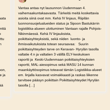
Vantaa antaa nyt lausunnon Uudenmaan 4.
vaihemaakuntakaavasta. Tärkeitä meitä koskettavia
aata
asioita siinä ovat mm. Kehä IV linjaus, Riipilän
n
luonnonsuojelualueiden status ja Sipoon Bastukärrin
nttä
logistiikka-alueen ulottuminen Vantaan rajalle Pohjois-
o
Nikinmäessä. Kehä IV linjauksista,
ttu
poikittaisyhteyksistä, sekä niiden luonto- ja
n
ihmisvaikutuksista totean seuraavaa: Suurin
poikittaisyhteyden tarve on Keravan- Hyrylän tasolla
valtatie 4:n ja valtatien 3 välillä ELY-keskuksen
raportti ja Keski-Uudenmaan poikittaisyhteyksien
raportti, MAL-aiesopimus sekä MASU 14 kunnan
oon,
maankäyttösopimus toteavat tämän Logistiikka-alueet
e ja
em. linjalla kasvavat voimakkaasti ja raskas liikenne
tarvitsee pääsyn poikittain Poikittaisyhteydet Hyrylän
ää
tasolla […]