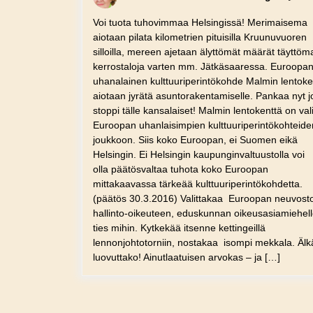
Voi tuota tuhovimmaa Helsingissä! Merimaisema
aiotaan pilata kilometrien pituisilla Kruunuvuoren
silloilla, mereen ajetaan älyttömät määrät täyttöm
kerrostaloja varten mm. Jätkäsaaressa. Euroopa
uhanalainen kulttuuriperintökohde Malmin lentoke
aiotaan jyrätä asuntorakentamiselle. Pankaa nyt j
stoppi tälle kansalaiset! Malmin lentokenttä on vali
Euroopan uhanlaisimpien kulttuuriperintökohteide
joukkoon. Siis koko Euroopan, ei Suomen eikä
Helsingin. Ei Helsingin kaupunginvaltuustolla voi
olla päätösvaltaa tuhota koko Euroopan
mittakaavassa tärkeää kulttuuriperintökohdetta.
(päätös 30.3.2016) Valittakaa Euroopan neuvost
hallinto-oikeuteen, eduskunnan oikeusasiamiehell
ties mihin. Kytkekää itsenne kettingeillä
lennonjohtotorniin, nostakaa isompi mekkala. Älk
luovuttako! Ainutlaatuisen arvokas – ja […]