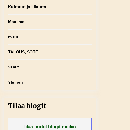
Kulttuuri ja liikunta
Maailma
muut
TALOUS, SOTE
Vaalit
Yleinen
Tilaa blogit
Tilaa uudet blogit meiliin: