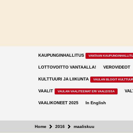
Skip
to
content
KAUPUNGINHALLITUS
VANTAAN KAUPUNGINHALLIT
LOTTOVOITTO VANTAALLA!
VEROVIDEOT
KULTTUURI JA LIIKUNTA
VAULAN BLOGIT KULTTUUR
VAALIT
VAL
VAULAN VAALITEEMAT ERI VAALEISSA
VAALIKONEET 2025
In English
Home
2016
maaliskuu