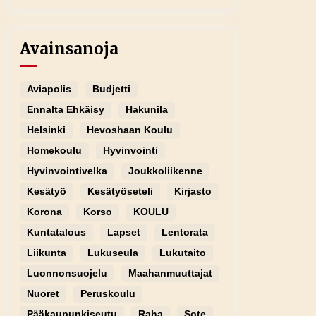
Avainsanoja
Aviapolis
Budjetti
Ennalta Ehkäisy
Hakunila
Helsinki
Hevoshaan Koulu
Homekoulu
Hyvinvointi
Hyvinvointivelka
Joukkoliikenne
Kesätyö
Kesätyöseteli
Kirjasto
Korona
Korso
KOULU
Kuntatalous
Lapset
Lentorata
Liikunta
Lukuseula
Lukutaito
Luonnonsuojelu
Maahanmuuttajat
Nuoret
Peruskoulu
Pääkaupunkiseutu
Raha
Sote