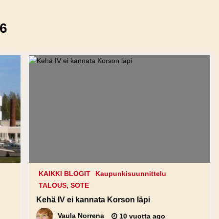
6
KAIKKI BLOGIT
Kaupunkisuunnittelu
TALOUS, SOTE
Kehä IV ei kannata Korson läpi
Vaula Norrena
10 vuotta ago