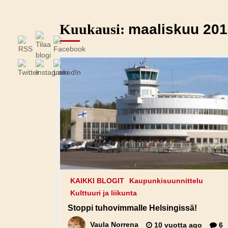
Kuukausi:
maaliskuu 201
KAIKKI BLOGIT
Kaupunkisuunnittelu
Kulttuuri ja liikunta
Stoppi tuhovimmalle Helsingissä!
Vaula Norrena
10 vuotta ago
6