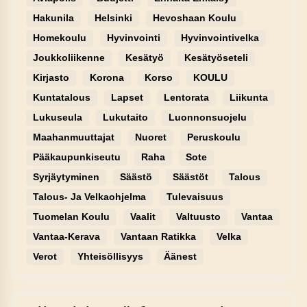
Hakunila
Helsinki
Hevoshaan Koulu
Homekoulu
Hyvinvointi
Hyvinvointivelka
Joukkoliikenne
Kesätyö
Kesätyöseteli
Kirjasto
Korona
Korso
KOULU
Kuntatalous
Lapset
Lentorata
Liikunta
Lukuseula
Lukutaito
Luonnonsuojelu
Maahanmuuttajat
Nuoret
Peruskoulu
Pääkaupunkiseutu
Raha
Sote
Syrjäytyminen
Säästö
Säästöt
Talous
Talous- Ja Velkaohjelma
Tulevaisuus
Tuomelan Koulu
Vaalit
Valtuusto
Vantaa
Vantaa-Kerava
Vantaan Ratikka
Velka
Verot
Yhteisöllisyys
Äänest