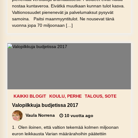
nostaa kuntaveroa. Eivätkä muutkaan kunnan tulot kasva.
Valtionosuudet pienenevät ja palvelumaksut pysyvät
samoina. Paitsi maanmyyntitulot. Ne nousevat tänä
vuonna jopa 70 miljoonaan […]
KAIKKI BLOGIT
KOULU, PERHE
TALOUS, SOTE
Valopilkkuja budjetissa 2017
Vaula Norrena
10 vuotta ago
1. Olen iloinen, että valtion tekemää kolmen miljoonan
euron leikkausta Varian määrärahoihin päätettiin