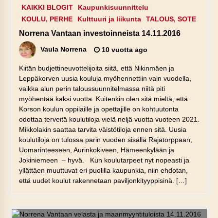
KAIKKI BLOGIT
Kaupunkisuunnittelu
KOULU, PERHE
Kulttuuri ja liikunta
TALOUS, SOTE
Norrena Vantaan investoinneista 14.11.2016
Vaula Norrena
10 vuotta ago
Kiitän budjettineuvottelijoita siitä, että Nikinmäen ja
Leppäkorven uusia kouluja myöhennettiin vain vuodella,
vaikka alun perin taloussuunnitelmassa niitä piti
myöhentää kaksi vuotta. Kuitenkin olen sitä mieltä, että
Korson koulun oppilaille ja opettajille on kohtuutonta
odottaa terveitä koulutiloja vielä neljä vuotta vuoteen 2021.
Mikkolakin saattaa tarvita väistötiloja ennen sitä. Uusia
koulutiloja on tulossa parin vuoden sisällä Rajatorppaan,
Uomarinteeseen, Aurinkokiveen, Hämeenkylään ja
Jokiniemeen – hyvä. Kun koulutarpeet nyt nopeasti ja
yllättäen muuttuvat eri puolilla kaupunkia, niin ehdotan,
että uudet koulut rakennetaan paviljonkityyppisinä. […]