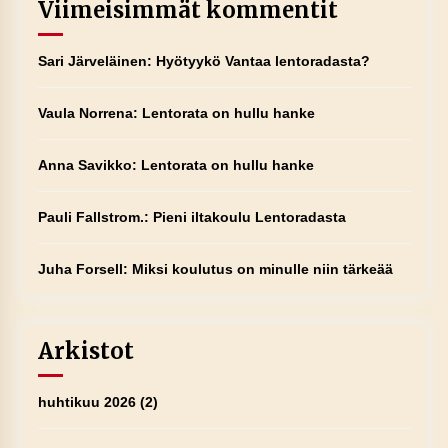
Viimeisimmät kommentit
Sari Järveläinen
:
Hyötyykö Vantaa lentoradasta?
Vaula Norrena
:
Lentorata on hullu hanke
Anna Savikko
:
Lentorata on hullu hanke
Pauli Fallstrom.
:
Pieni iltakoulu Lentoradasta
Juha Forsell
:
Miksi koulutus on minulle niin tärkeää
Arkistot
huhtikuu 2026
(2)