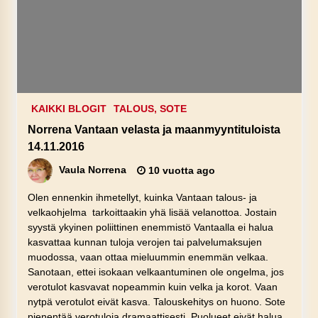
KAIKKI BLOGIT
TALOUS, SOTE
Norrena Vantaan velasta ja maanmyyntituloista
14.11.2016
Vaula Norrena
10 vuotta ago
Olen ennenkin ihmetellyt, kuinka Vantaan talous- ja
velkaohjelma tarkoittaakin yhä lisää velanottoa. Jostain
syystä ykyinen poliittinen enemmistö Vantaalla ei halua
kasvattaa kunnan tuloja verojen tai palvelumaksujen
muodossa, vaan ottaa mieluummin enemmän velkaa.
Sanotaan, ettei isokaan velkaantuminen ole ongelma, jos
verotulot kasvavat nopeammin kuin velka ja korot. Vaan
nytpä verotulot eivät kasva. Talouskehitys on huono. Sote
pienentää verotuloja dramaattisesti. Puolueet eivät halua