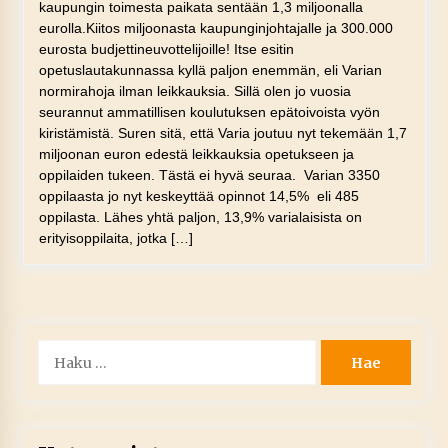
kaupungin toimesta paikata sentään 1,3 miljoonalla
eurolla.Kiitos miljoonasta kaupunginjohtajalle ja 300.000
eurosta budjettineuvottelijoille! Itse esitin
opetuslautakunnassa kyllä paljon enemmän, eli Varian
normirahoja ilman leikkauksia. Sillä olen jo vuosia
seurannut ammatillisen koulutuksen epätoivoista vyön
kiristämistä. Suren sitä, että Varia joutuu nyt tekemään 1,7
miljoonan euron edestä leikkauksia opetukseen ja
oppilaiden tukeen. Tästä ei hyvä seuraa. Varian 3350
oppilaasta jo nyt keskeyttää opinnot 14,5% eli 485
oppilasta. Lähes yhtä paljon, 13,9% varialaisista on
erityisoppilaita, jotka […]
Haku: