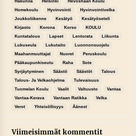
Hakunila
Helsinki
Hevoshaan Koulu
Homekoulu
Hyvinvointi
Hyvinvointivelka
Joukkoliikenne
Kesätyö
Kesätyöseteli
Kirjasto
Korona
Korso
KOULU
Kuntatalous
Lapset
Lentorata
Liikunta
Lukuseula
Lukutaito
Luonnonsuojelu
Maahanmuuttajat
Nuoret
Peruskoulu
Pääkaupunkiseutu
Raha
Sote
Syrjäytyminen
Säästö
Säästöt
Talous
Talous- Ja Velkaohjelma
Tulevaisuus
Tuomelan Koulu
Vaalit
Valtuusto
Vantaa
Vantaa-Kerava
Vantaan Ratikka
Velka
Verot
Yhteisöllisyys
Äänest
Viimeisimmät kommentit