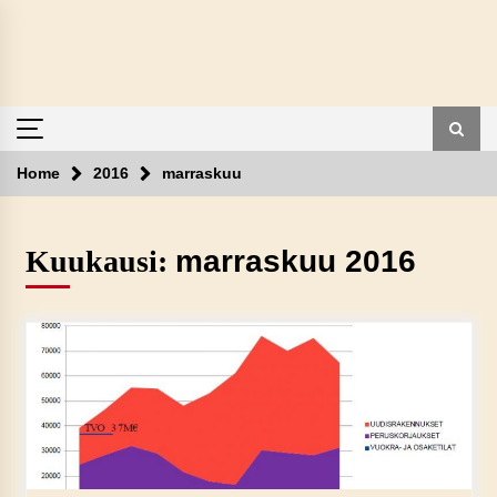
Skip
to
content
Home
2016
marraskuu
Kuukausi:
marraskuu 2016