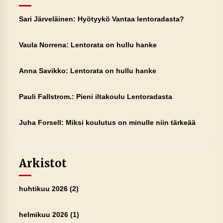
Sari Järveläinen
:
Hyötyykö Vantaa lentoradasta?
Vaula Norrena
:
Lentorata on hullu hanke
Anna Savikko
:
Lentorata on hullu hanke
Pauli Fallstrom.
:
Pieni iltakoulu Lentoradasta
Juha Forsell
:
Miksi koulutus on minulle niin tärkeää
Arkistot
huhtikuu 2026
(2)
helmikuu 2026
(1)