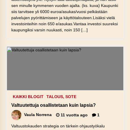
sen minulle kymmenen vuoden ajalta. (ks. kuva) Kaupunki
siis tarvitsee yli 6000 euroa/asukas/vuosi pelkästään
palvelujen pyörittämiseen ja käyttötalouteen.Lisäksi vielä
investointeihin noin 650 e/asukas.Vantaa investoi suureksi
kaupungiksi varsin nuukasti, noin 150 […]
KAIKKI BLOGIT
TALOUS, SOTE
Valtuutettuja osallistetaan kuin lapsia?
Vaula Norrena
11 vuotta ago
1
Valtuustokauden strategia on tärkein ohjaustyökalu