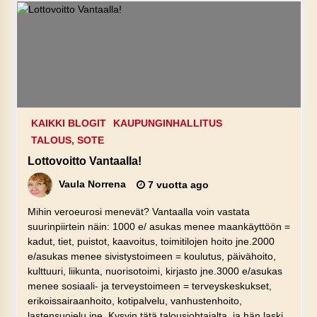
KAIKKI BLOGIT
KAUPUNGINHALLITUS
TALOUS, SOTE
Lottovoitto Vantaalla!
Vaula Norrena
7 vuotta ago
Mihin veroeurosi menevät? Vantaalla voin vastata
suurinpiirtein näin: 1000 e/ asukas menee maankäyttöön =
kadut, tiet, puistot, kaavoitus, toimitilojen hoito jne.2000
e/asukas menee sivistystoimeen = koulutus, päivähoito,
kulttuuri, liikunta, nuorisotoimi, kirjasto jne.3000 e/asukas
menee sosiaali- ja terveystoimeen = terveyskeskukset,
erikoissairaanhoito, kotipalvelu, vanhustenhoito,
lastensuojelu jne. Kysyin tätä talousjohtajalta, ja hän laski