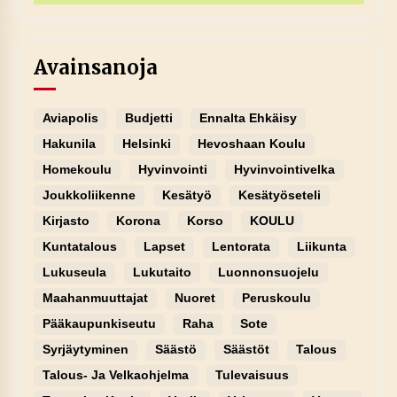
Avainsanoja
Aviapolis
Budjetti
Ennalta Ehkäisy
Hakunila
Helsinki
Hevoshaan Koulu
Homekoulu
Hyvinvointi
Hyvinvointivelka
Joukkoliikenne
Kesätyö
Kesätyöseteli
Kirjasto
Korona
Korso
KOULU
Kuntatalous
Lapset
Lentorata
Liikunta
Lukuseula
Lukutaito
Luonnonsuojelu
Maahanmuuttajat
Nuoret
Peruskoulu
Pääkaupunkiseutu
Raha
Sote
Syrjäytyminen
Säästö
Säästöt
Talous
Talous- Ja Velkaohjelma
Tulevaisuus