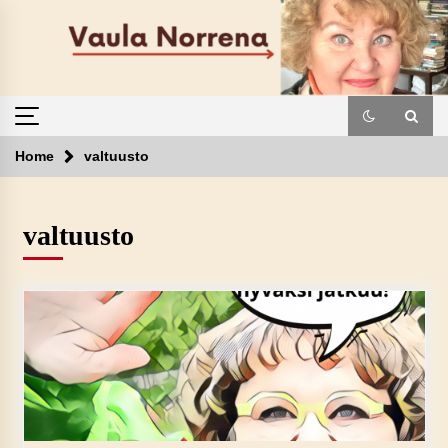
Skip
to
content
Home
valtuusto
valtuusto