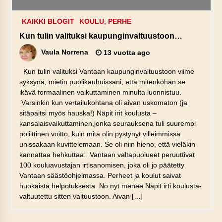
KAIKKI BLOGIT
KOULU, PERHE
Kun tulin valituksi kaupunginvaltuustoon…
Vaula Norrena
13 vuotta ago
Kun tulin valituksi Vantaan kaupunginvaltuustoon viime
syksynä, mietin puolikauhuissani, että mitenköhän se
ikävä formaalinen vaikuttaminen minulta luonnistuu.
Varsinkin kun vertailukohtana oli aivan uskomaton (ja
sitäpaitsi myös hauska!) Näpit irit koulusta –
kansalaisvaikuttaminen,jonka seurauksena tuli suurempi
poliittinen voitto, kuin mitä olin pystynyt villeimmissä
unissakaan kuvittelemaan. Se oli niin hieno, että vieläkin
kannattaa hehkuttaa: Vantaan valtapuolueet peruuttivat
100 kouluavustajan irtisanomisen, joka oli jo päätetty
Vantaan säästöohjelmassa. Perheet ja koulut saivat
huokaista helpotuksesta. No nyt menee Näpit irti koulusta-
valtuutettu sitten valtuustoon. Aivan […]