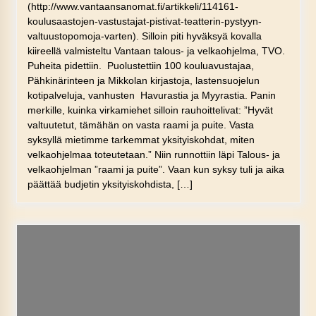
(http://www.vantaansanomat.fi/artikkeli/114161-
koulusaastojen-vastustajat-pistivat-teatterin-pystyyn-
valtuustopomoja-varten). Silloin piti hyväksyä kovalla
kiireellä valmisteltu Vantaan talous- ja velkaohjelma, TVO.
Puheita pidettiin. Puolustettiin 100 kouluavustajaa,
Pähkinärinteen ja Mikkolan kirjastoja, lastensuojelun
kotipalveluja, vanhusten Havurastia ja Myyrastia. Panin
merkille, kuinka virkamiehet silloin rauhoittelivat: ”Hyvät
valtuutetut, tämähän on vasta raami ja puite. Vasta
syksyllä mietimme tarkemmat yksityiskohdat, miten
velkaohjelmaa toteutetaan.” Niin runnottiin läpi Talous- ja
velkaohjelman ”raami ja puite”. Vaan kun syksy tuli ja aika
päättää budjetin yksityiskohdista, […]