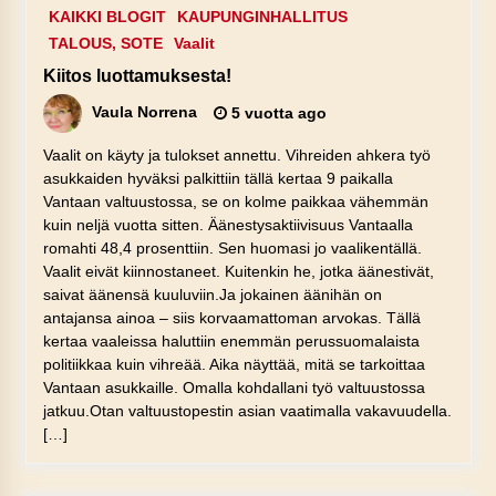
KAIKKI BLOGIT
KAUPUNGINHALLITUS
TALOUS, SOTE
Vaalit
Kiitos luottamuksesta!
Vaula Norrena
5 vuotta ago
Vaalit on käyty ja tulokset annettu. Vihreiden ahkera työ
asukkaiden hyväksi palkittiin tällä kertaa 9 paikalla
Vantaan valtuustossa, se on kolme paikkaa vähemmän
kuin neljä vuotta sitten. Äänestysaktiivisuus Vantaalla
romahti 48,4 prosenttiin. Sen huomasi jo vaalikentällä.
Vaalit eivät kiinnostaneet. Kuitenkin he, jotka äänestivät,
saivat äänensä kuuluviin.Ja jokainen äänihän on
antajansa ainoa – siis korvaamattoman arvokas. Tällä
kertaa vaaleissa haluttiin enemmän perussuomalaista
politiikkaa kuin vihreää. Aika näyttää, mitä se tarkoittaa
Vantaan asukkaille. Omalla kohdallani työ valtuustossa
jatkuu.Otan valtuustopestin asian vaatimalla vakavuudella.
[…]