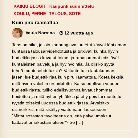
KAIKKI BLOGIT
Kaupunkisuunnittelu
KOULU, PERHE
TALOUS, SOTE
Kuin piru raamattua
Vaula Norrena
12 vuotta ago
Taas on aika, jolloin kaupunginvaltuutetut käyvät läpi oman
kuntansa talousarvioehdotusta ja tutkivat, kuinka hyvin
budjettikirjassa kuvatut toimet ja rahasummat edistävät
kuntalaisten palveluja ja hyvinvointia. Ja olisiko syytä
tehdä muutosehdotuksia? Valtuutettu ja lautakunnan
jäsen: lue budjettikirjaa kuin piru raamattua. Koeta keksiä,
mitä rivien väleihin on piilotettu. Katso edellisen vuoden
budjettikirjasta, tuliko edellisvuonna luvatut hommat
hoidettua ja mitä nyt on yhtäkkiä jätetty pois tai muutettu
tyystin toiseksi uudessa budjettikirjassa. Arvaisitko
esimerkiksi, mitä sisältyy viattomaan lauseeseen:
”Mittausosaston tavoitteena on, että palvelumaksut
kattavat omakustannuksen”? Se […]