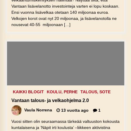
velkaantumiskehityksen hallintaa? Näyttää siltä, että
Vantaan lisävelanotto investointeja varten ei lopu koskaan.
Ensi vuonna lisävelkaa otetaan 140 miljoonaa euroa.
Velkojen korot ovat nyt 20 miljoonaa, ja lisävelanotolla ne
nousevat 40-55 miljoonaan […]
KAIKKI BLOGIT
KOULU, PERHE
TALOUS, SOTE
Vantaan talous- ja velkaohjelma 2.0
Vaula Norrena
13 vuotta ago
1
Vuosi sitten olin seuraamassa tärkeää valtuuston kokousta
kuntalaisena ja ’Näpit irti koulusta’ –liikkeen aktivistina