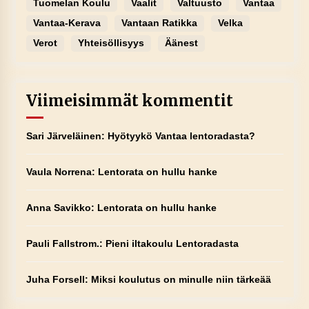
Tuomelan Koulu
Vaalit
Valtuusto
Vantaa
Vantaa-Kerava
Vantaan Ratikka
Velka
Verot
Yhteisöllisyys
Äänest
Viimeisimmät kommentit
Sari Järveläinen
:
Hyötyykö Vantaa lentoradasta?
Vaula Norrena
:
Lentorata on hullu hanke
Anna Savikko
:
Lentorata on hullu hanke
Pauli Fallstrom.
:
Pieni iltakoulu Lentoradasta
Juha Forsell
:
Miksi koulutus on minulle niin tärkeää