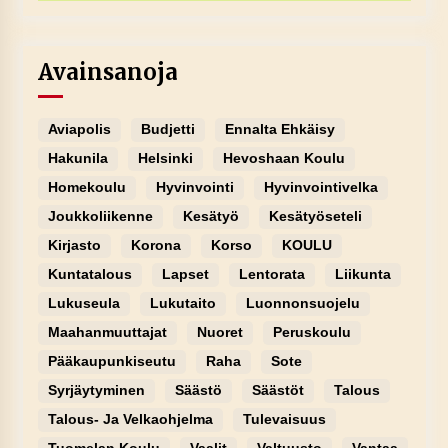
Avainsanoja
Aviapolis
Budjetti
Ennalta Ehkäisy
Hakunila
Helsinki
Hevoshaan Koulu
Homekoulu
Hyvinvointi
Hyvinvointivelka
Joukkoliikenne
Kesätyö
Kesätyöseteli
Kirjasto
Korona
Korso
KOULU
Kuntatalous
Lapset
Lentorata
Liikunta
Lukuseula
Lukutaito
Luonnonsuojelu
Maahanmuuttajat
Nuoret
Peruskoulu
Pääkaupunkiseutu
Raha
Sote
Syrjäytyminen
Säästö
Säästöt
Talous
Talous- Ja Velkaohjelma
Tulevaisuus