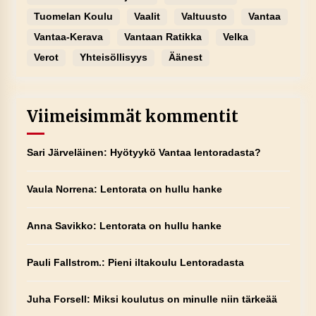
Tuomelan Koulu
Vaalit
Valtuusto
Vantaa
Vantaa-Kerava
Vantaan Ratikka
Velka
Verot
Yhteisöllisyys
Äänest
Viimeisimmät kommentit
Sari Järveläinen
:
Hyötyykö Vantaa lentoradasta?
Vaula Norrena
:
Lentorata on hullu hanke
Anna Savikko
:
Lentorata on hullu hanke
Pauli Fallstrom.
:
Pieni iltakoulu Lentoradasta
Juha Forsell
:
Miksi koulutus on minulle niin tärkeää