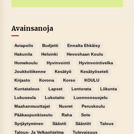
Avainsanoja
Aviapolis
Budjetti
Ennalta Ehkäisy
Hakunila
Helsinki
Hevoshaan Koulu
Homekoulu
Hyvinvointi
Hyvinvointivelka
Joukkoliikenne
Kesätyö
Kesätyöseteli
Kirjasto
Korona
Korso
KOULU
Kuntatalous
Lapset
Lentorata
Liikunta
Lukuseula
Lukutaito
Luonnonsuojelu
Maahanmuuttajat
Nuoret
Peruskoulu
Pääkaupunkiseutu
Raha
Sote
Syrjäytyminen
Säästö
Säästöt
Talous
Talous- Ja Velkaohjelma
Tulevaisuus