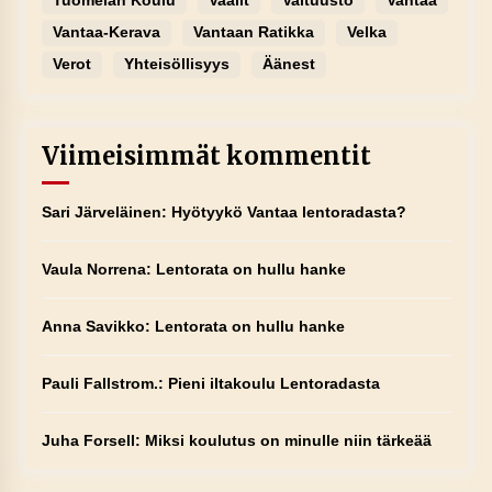
Tuomelan Koulu
Vaalit
Valtuusto
Vantaa
Vantaa-Kerava
Vantaan Ratikka
Velka
Verot
Yhteisöllisyys
Äänest
Viimeisimmät kommentit
Sari Järveläinen
:
Hyötyykö Vantaa lentoradasta?
Vaula Norrena
:
Lentorata on hullu hanke
Anna Savikko
:
Lentorata on hullu hanke
Pauli Fallstrom.
:
Pieni iltakoulu Lentoradasta
Juha Forsell
:
Miksi koulutus on minulle niin tärkeää