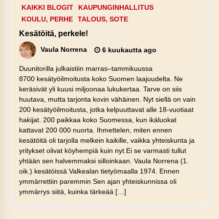
KAIKKI BLOGIT
KAUPUNGINHALLITUS
KOULU, PERHE
TALOUS, SOTE
Kesätöitä, perkele!
Vaula Norrena
6 kuukautta ago
Duunitorilla julkaistiin marras–tammikuussa
8700 kesätyöilmoitusta koko Suomen laajuudelta. Ne
keräsivät yli kuusi miljoonaa lukukertaa. Tarve on siis
huutava, mutta tarjonta kovin vähäinen. Nyt siellä on vain
200 kesätyöilmoitusta, jotka kelpuuttavat alle 18-vuotiaat
hakijat. 200 paikkaa koko Suomessa, kun ikäluokat
kattavat 200 000 nuorta. Ihmettelen, miten ennen
kesätöitä oli tarjolla melkein kaikille, vaikka yhteiskunta ja
yritykset olivat köyhempiä kuin nyt.Ei se varmasti tullut
yhtään sen halvemmaksi silloinkaan. Vaula Norrena (1.
oik.) kesätöissä Valkealan tietyömaalla 1974. Ennen
ymmärrettiin paremmin Sen ajan yhteiskunnissa oli
ymmärrys siitä, kuinka tärkeää […]