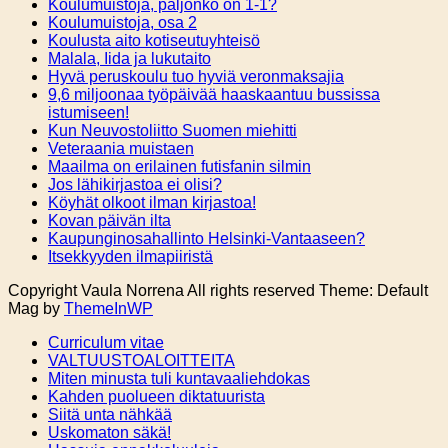
Koulumuistoja, paljonko on 1-1?
Koulumuistoja, osa 2
Koulusta aito kotiseutuyhteisö
Malala, Iida ja lukutaito
Hyvä peruskoulu tuo hyviä veronmaksajia
9,6 miljoonaa työpäivää haaskaantuu bussissa
istumiseen!
Kun Neuvostoliitto Suomen miehitti
Veteraania muistaen
Maailma on erilainen futisfanin silmin
Jos lähikirjastoa ei olisi?
Köyhät olkoot ilman kirjastoa!
Kovan päivän ilta
Kaupunginosahallinto Helsinki-Vantaaseen?
Itsekkyyden ilmapiiristä
Copyright Vaula Norrena All rights reserved Theme: Default
Mag by
ThemeInWP
Curriculum vitae
VALTUUSTOALOITTEITA
Miten minusta tuli kuntavaaliehdokas
Kahden puolueen diktatuurista
Siitä unta nähkää
Uskomaton säkä!