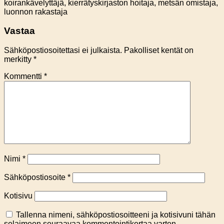
koirankävelyttäjä, kierrätyskirjaston hoitaja, metsän omistaja,
luonnon rakastaja
Vastaa
Sähköpostiosoitettasi ei julkaista.
Pakolliset kentät on
merkitty
*
Kommentti
*
Nimi
*
Sähköpostiosoite
*
Kotisivu
Tallenna nimeni, sähköpostiosoitteeni ja kotisivuni tähän
selaimeen seuraavaa kommentointikertaa varten.