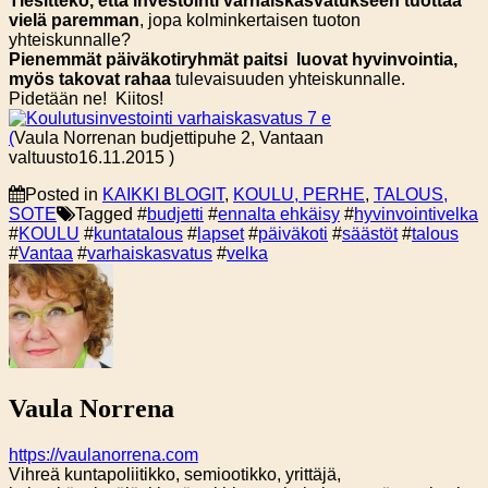
Tiesittekö, että investointi varhaiskasvatukseen tuottaa
vielä paremman
, jopa kolminkertaisen tuoton
yhteiskunnalle?
Pienemmät päiväkotiryhmät paitsi luovat hyvinvointia,
myös takovat rahaa
tulevaisuuden yhteiskunnalle.
Pidetään ne! Kiitos!
(
Vaula Norrenan budjettipuhe 2, Vantaan
valtuusto16.11.2015 )
Posted in
KAIKKI BLOGIT
,
KOULU, PERHE
,
TALOUS,
SOTE
Tagged #
budjetti
#
ennalta ehkäisy
#
hyvinvointivelka
#
KOULU
#
kuntatalous
#
lapset
#
päiväkoti
#
säästöt
#
talous
#
Vantaa
#
varhaiskasvatus
#
velka
Vaula Norrena
https://vaulanorrena.com
Vihreä kuntapoliitikko, semiootikko, yrittäjä,