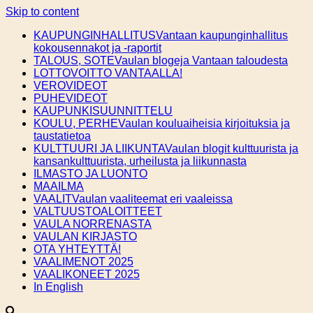
Skip to content
KAUPUNGINHALLITUS
Vantaan kaupunginhallitus
kokousennakot ja -raportit
TALOUS, SOTE
Vaulan blogeja Vantaan taloudesta
LOTTOVOITTO VANTAALLA!
VEROVIDEOT
PUHEVIDEOT
KAUPUNKISUUNNITTELU
KOULU, PERHE
Vaulan kouluaiheisia kirjoituksia ja
taustatietoa
KULTTUURI JA LIIKUNTA
Vaulan blogit kulttuurista ja
kansankulttuurista, urheilusta ja liikunnasta
ILMASTO JA LUONTO
MAAILMA
VAALIT
Vaulan vaaliteemat eri vaaleissa
VALTUUSTOALOITTEET
VAULA NORRENASTA
VAULAN KIRJASTO
OTA YHTEYTTÄ!
VAALIMENOT 2025
VAALIKONEET 2025
In English