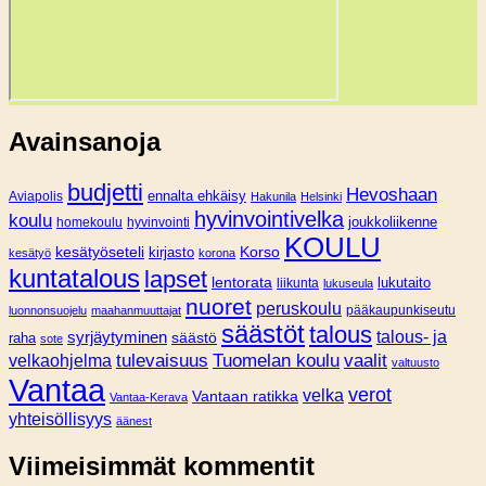
Avainsanoja
budjetti
Hevoshaan
Aviapolis
ennalta ehkäisy
Hakunila
Helsinki
hyvinvointivelka
koulu
joukkoliikenne
homekoulu
hyvinvointi
KOULU
Korso
kesätyöseteli
kirjasto
kesätyö
korona
kuntatalous
lapset
lentorata
lukutaito
liikunta
lukuseula
nuoret
peruskoulu
pääkaupunkiseutu
luonnonsuojelu
maahanmuuttajat
säästöt
talous
syrjäytyminen
talous- ja
säästö
raha
sote
tulevaisuus
Tuomelan koulu
vaalit
velkaohjelma
valtuusto
Vantaa
verot
velka
Vantaan ratikka
Vantaa-Kerava
yhteisöllisyys
äänest
Viimeisimmät kommentit