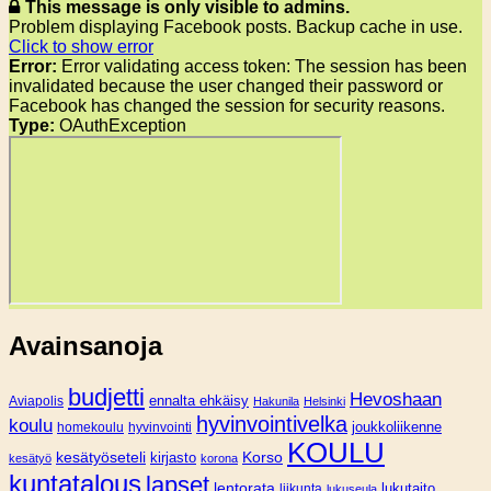
This message is only visible to admins.
Problem displaying Facebook posts. Backup cache in use.
Click to show error
Error:
Error validating access token: The session has been
invalidated because the user changed their password or
Facebook has changed the session for security reasons.
Type:
OAuthException
Avainsanoja
budjetti
Hevoshaan
Aviapolis
ennalta ehkäisy
Hakunila
Helsinki
hyvinvointivelka
koulu
joukkoliikenne
homekoulu
hyvinvointi
KOULU
Korso
kesätyöseteli
kirjasto
kesätyö
korona
kuntatalous
lapset
lentorata
lukutaito
liikunta
lukuseula