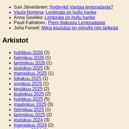
Sari Järveläinen
:
Hyötyykö Vantaa lentoradasta?
Vaula Norrena
:
Lentorata on hullu hanke
Anna Savikko
:
Lentorata on hullu hanke
Pauli Fallstrom.
:
Pieni iltakoulu Lentoradasta
Juha Forsell
:
Miksi koulutus on minulle niin tärkeää
Arkistot
huhtikuu 2026
(2)
helmikuu 2026
(1)
tammikuu 2026
(1)
joulukuu 2025
(3)
marraskuu 2025
(1)
lokakuu 2025
(1)
syyskuu 2025
(1)
kesäkuu 2025
(2)
toukokuu 2025
(2)
huhtikuu 2025
(5)
maaliskuu 2025
(3)
helmikuu 2025
(1)
tammikuu 2025
(2)
joulukuu 2024
(3)
marraskuu 2024
(2)