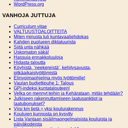
WordPress.org
VANHOJA JUTTUJA
Curriculum vitae
VALTUUSTOALOITTEITA
Miten minusta tuli kuntavaaliehdokas
Kahden puolueen diktatuurista
Siitä unta nähkää
Uskomaton säkä!
Hassuja ennakkoluuloja
Hidasta taloutta
Köyhistä, ’neekereistä’, kehitysavusta,
pitkäaikaistyöttömistä
Elinvoimaohjelma myös työttömille!
Vaulan budjettipuhe 1: Talous
GPI-indeksi kuntatalouteen!
Velka on mennyt teihin ja Kehärataan, mitäs tehdään?
Julkiseen rakennuttamiseen laatusanktiot ja
laatubonukset?
Viisi km tietä = yksi koulurakennus
Koulujen kunnosta on kysytty
Lista Vantaan sisäilmaongelmaisista kouluista ja
päiväkodeista