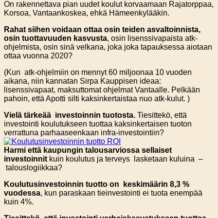
On rakennettava pian uudet koulut korvaamaan Rajatorppaa,
Korsoa, Vantaankoskea, ehkä Hämeenkylääkin.
Rahat siihen voidaan ottaa osin teiden asvaltoinnista,
osin tuottavuuden kasvusta
, osin lisenssivapaista atk-
ohjelmista, osin sinä velkana, joka joka tapauksessa aiotaan
ottaa vuonna 2020?
(Kun atk-ohjelmiin on mennyt 60 miljoonaa 10 vuoden
aikana, niin kannatan Sirpa Kauppisen ideaa:
lisenssivapaat, maksuttomat ohjelmat Vantaalle. Pelkään
pahoin, että Apotti silti kaksinkertaistaa nuo atk-kulut. )
Vielä tärkeää investoinnin tuotosta.
Tiesittekö, että
investointi koulutukseen tuottaa kaksinkertaisen tuoton
verrattuna parhaaseenkaan infra-investointiin?
Harmi että kaupungin talousarviossa sellaiset
investoinnit
kuin koulutus ja terveys lasketaan kuluina –
talouslogiikkaa?
Koulutusinvestoinnin tuotto on keskimäärin 8,3 %
vuodessa
, kun paraskaan tieinvestointi ei tuota enempää
kuin 4%.