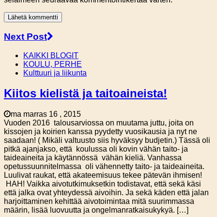
Next Post
KAIKKI BLOGIT
KOULU, PERHE
Kulttuuri ja liikunta
Kiitos kielistä ja taitoaineista!
ma marras 16 , 2015
Vuoden 2016 talousarviossa on muutama juttu, joita on
kissojen ja koirien kanssa pyydetty vuosikausia ja nyt ne
saadaan! ( Mikäli valtuusto siis hyväksyy budjetin.) Tässä oli
pitkä ajanjakso, että koulussa oli kovin vähän taito- ja
taideaineita ja käytännössä vähän kieliä. Vanhassa
opetussuunnitelmassa oli vähennetty taito- ja taideaineita.
Luulivat raukat, että akateemisuus tekee pätevän ihmisen!
HAH! Vaikka aivotutkimuksetkin todistavat, että sekä käsi
että jalka ovat yhteydessä aivoihin. Ja sekä käden että jalan
harjoittaminen kehittää aivotoimintaa mitä suurimmassa
määrin, lisää luovuutta ja ongelmanratkaisukykyä. […]