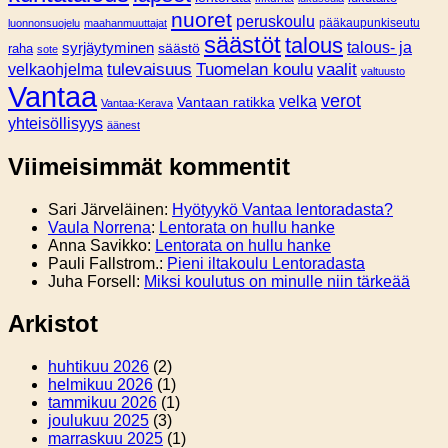
nuoret
peruskoulu
pääkaupunkiseutu
luonnonsuojelu
maahanmuuttajat
säästöt
talous
syrjäytyminen
talous- ja
säästö
raha
sote
tulevaisuus
Tuomelan koulu
vaalit
velkaohjelma
valtuusto
Vantaa
verot
velka
Vantaan ratikka
Vantaa-Kerava
yhteisöllisyys
äänest
Viimeisimmät kommentit
Sari Järveläinen
:
Hyötyykö Vantaa lentoradasta?
Vaula Norrena
:
Lentorata on hullu hanke
Anna Savikko
:
Lentorata on hullu hanke
Pauli Fallstrom.
:
Pieni iltakoulu Lentoradasta
Juha Forsell
:
Miksi koulutus on minulle niin tärkeää
Arkistot
huhtikuu 2026
(2)
helmikuu 2026
(1)
tammikuu 2026
(1)
joulukuu 2025
(3)
marraskuu 2025
(1)