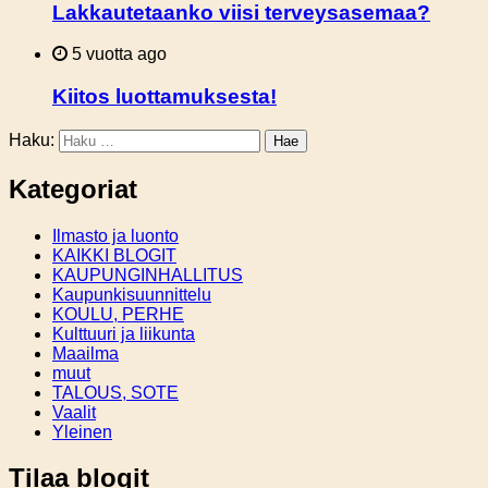
Lakkautetaanko viisi terveysasemaa?
5 vuotta ago
Kiitos luottamuksesta!
Haku:
Kategoriat
Ilmasto ja luonto
KAIKKI BLOGIT
KAUPUNGINHALLITUS
Kaupunkisuunnittelu
KOULU, PERHE
Kulttuuri ja liikunta
Maailma
muut
TALOUS, SOTE
Vaalit
Yleinen
Tilaa blogit