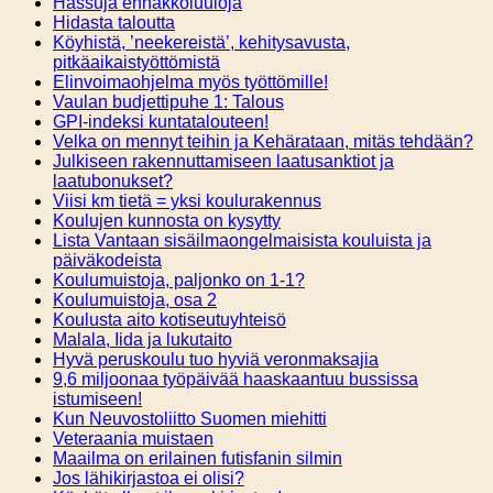
Hassuja ennakkoluuloja
Hidasta taloutta
Köyhistä, ’neekereistä’, kehitysavusta,
pitkäaikaistyöttömistä
Elinvoimaohjelma myös työttömille!
Vaulan budjettipuhe 1: Talous
GPI-indeksi kuntatalouteen!
Velka on mennyt teihin ja Kehärataan, mitäs tehdään?
Julkiseen rakennuttamiseen laatusanktiot ja
laatubonukset?
Viisi km tietä = yksi koulurakennus
Koulujen kunnosta on kysytty
Lista Vantaan sisäilmaongelmaisista kouluista ja
päiväkodeista
Koulumuistoja, paljonko on 1-1?
Koulumuistoja, osa 2
Koulusta aito kotiseutuyhteisö
Malala, Iida ja lukutaito
Hyvä peruskoulu tuo hyviä veronmaksajia
9,6 miljoonaa työpäivää haaskaantuu bussissa
istumiseen!
Kun Neuvostoliitto Suomen miehitti
Veteraania muistaen
Maailma on erilainen futisfanin silmin
Jos lähikirjastoa ei olisi?