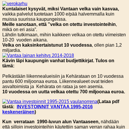
Kuntalaiset kysyvät, miksi Vantaan velka vain kasvaa,
vaikka palvelut tuotetaan 1000 e/pää halvemmalla kuin
muissa suurissa kaupungeissa.
Meille sanotaan, että ”velka on otettu investointeihin
,
mikä on eri asia”.
Lähdin tutkimaan, mihin kaikkeen velkaa on otettu viimeisten
10-20 vuoden aikana.
Velka on kaksinkertaistunut 10 vuodessa
, ollen pian 1,2
miljardia.
Kävin läpi kaupungin vanhat budjettikirjat. Tulos on
tämä:
Pelkästään liikennealueisiin ja Kehärataan on 10 vuodessa
pantu 600 miljoonaa euroa. Liikennealueet ovat teiden
asvaltoimista ja Kehärata on rataa ja sen asemia.
10 vuodessa on uutta velkaa otettu 700 miljoonaa euroa.
(Lataa pdf
tästä:
INVESTOINNIT VANTAA 1995-2016
keskeneräinen
)
Kun verrataan 1990-luvun alun Vantaaseen,
nähdään
että silloin investointeihin käytettiin saman verran rahaa kuin