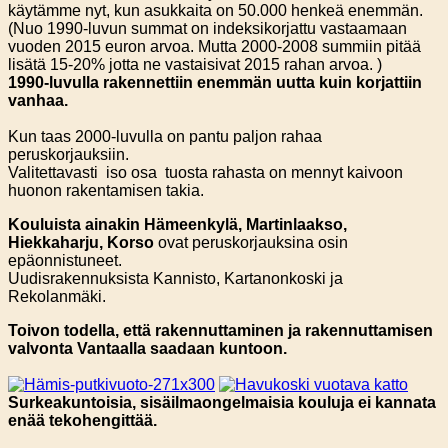
käytämme nyt, kun asukkaita on 50.000 henkeä enemmän.
(Nuo 1990-luvun summat on indeksikorjattu vastaamaan
vuoden 2015 euron arvoa. Mutta 2000-2008 summiin pitää
lisätä 15-20% jotta ne vastaisivat 2015 rahan arvoa. )
1990-luvulla rakennettiin enemmän uutta kuin korjattiin
vanhaa.
Kun taas 2000-luvulla on pantu paljon rahaa
peruskorjauksiin.
Valitettavasti iso osa tuosta rahasta on mennyt kaivoon
huonon rakentamisen takia.
Kouluista ainakin Hämeenkylä, Martinlaakso,
Hiekkaharju, Korso
ovat peruskorjauksina osin
epäonnistuneet.
Uudisrakennuksista Kannisto, Kartanonkoski ja
Rekolanmäki.
Toivon todella, että rakennuttaminen ja rakennuttamisen
valvonta Vantaalla saadaan kuntoon.
Surkeakuntoisia, sisäilmaongelmaisia kouluja ei kannata
enää tekohengittää.