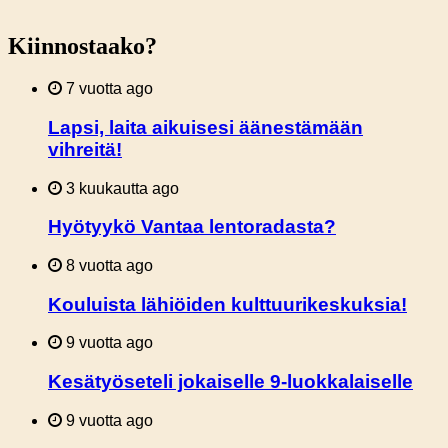
Kiinnostaako?
7 vuotta ago
Lapsi, laita aikuisesi äänestämään
vihreitä!
3 kuukautta ago
Hyötyykö Vantaa lentoradasta?
8 vuotta ago
Kouluista lähiöiden kulttuurikeskuksia!
9 vuotta ago
Kesätyöseteli jokaiselle 9-luokkalaiselle
9 vuotta ago