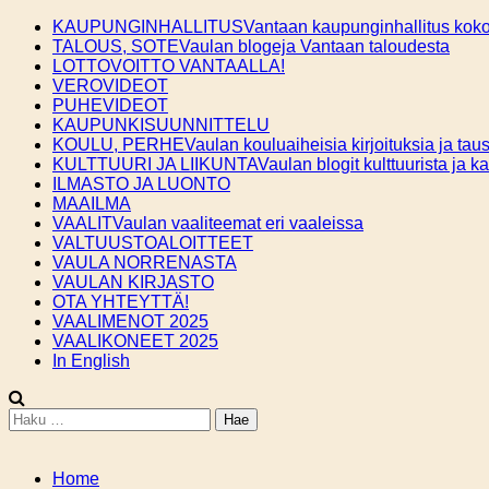
Skip
KAUPUNGINHALLITUS
Vantaan kaupunginhallitus kokou
to
TALOUS, SOTE
Vaulan blogeja Vantaan taloudesta
content
LOTTOVOITTO VANTAALLA!
VEROVIDEOT
PUHEVIDEOT
KAUPUNKISUUNNITTELU
KOULU, PERHE
Vaulan kouluaiheisia kirjoituksia ja taus
KULTTUURI JA LIIKUNTA
Vaulan blogit kulttuurista ja k
ILMASTO JA LUONTO
MAAILMA
VAALIT
Vaulan vaaliteemat eri vaaleissa
VALTUUSTOALOITTEET
VAULA NORRENASTA
VAULAN KIRJASTO
OTA YHTEYTTÄ!
VAALIMENOT 2025
VAALIKONEET 2025
In English
Haku:
Home