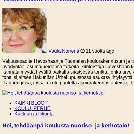
Vaula Norrena
11 vuotta ago
Valtuustoaoite Hevoshaan ja Tuomelan koulurakennusten ja ton
hyödyntää asuinalueidensa tärkeitä kiinteistöjä Hevoshaan kou
kannata myydä hyvällä paikalla sijaitsevaa tonttia, jonka ar
tontti sijaitsee Hakunilan Urheilupuistossa asukasviihtyisyytt
kaupungissa, jossa ei ole puutetta asuinrakennustonteista. 
KAIKKI BLOGIT
KOULU, PERHE
Kulttuuri ja liikunta
Hei, tehdäänpä koulusta nuoriso- ja kerhotalo!