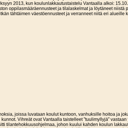
yksyyn 2013, kun koulunlakkautustaistelu Vantaalla alkoi: 15.1
ston oppilasmääräennusteet ja tilalaskelmat ja löytäneet niistä 
pitkän tähtäimen väestöennusteet ja verranneet niitä eri alueille 
oksia, joissa luvataan koulut kuntoon, vanhuksille hoitoa ja joka
en kunnot. Vihreät ovat Vantaalla taistelleet ”tuulimyllyjä” vast
ti tilantehokkuusohjelmaa, johon kuului kahden koulun lakkautta