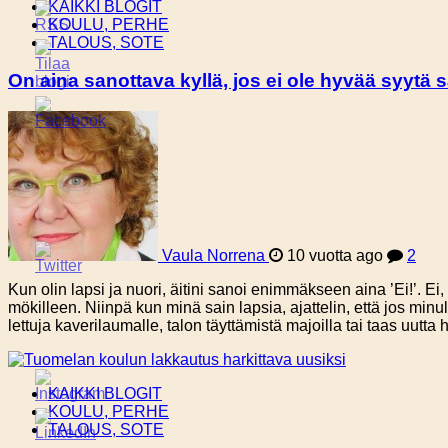
KAIKKI BLOGIT
KOULU, PERHE
TALOUS, SOTE
On aina sanottava kyllä, jos ei ole hyvää syytä 
Vaula Norrena
10 vuotta ago
2
Kun olin lapsi ja nuori, äitini sanoi enimmäkseen aina ’Ei!’. Ei
mökilleen. Niinpä kun minä sain lapsia, ajattelin, että jos minu
lettuja kaverilaumalle, talon täyttämistä majoilla tai taas uutta
KAIKKI BLOGIT
KOULU, PERHE
TALOUS, SOTE