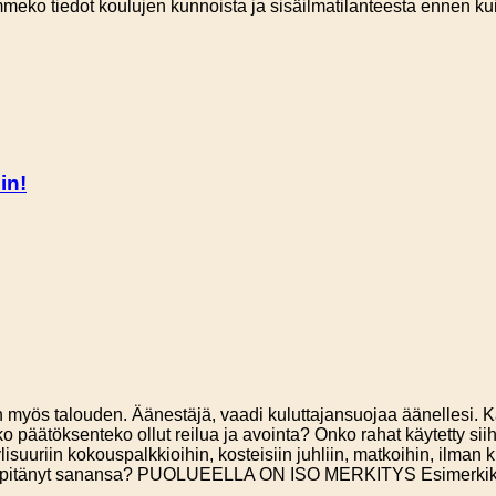
mmeko tiedot koulujen kunnoista ja sisäilmatilanteesta ennen k
in!
myös talouden. Äänestäjä, vaadi kuluttajansuojaa äänellesi. Kat
ko päätöksenteko ollut reilua ja avointa? Onko rahat käytetty sii
isuuriin kokouspalkkioihin, kosteisiin juhliin, matkoihin, ilman 
as pitänyt sanansa? PUOLUEELLA ON ISO MERKITYS Esimerkik