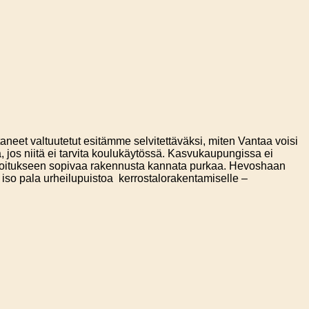
eet valtuutetut esitämme selvitettäväksi, miten Vantaa voisi
 jos niitä ei tarvita koulukäytössä. Kasvukaupungissa ei
tarkoitukseen sopivaa rakennusta kannata purkaa. Hevoshaan
 iso pala urheilupuistoa kerrostalorakentamiselle –