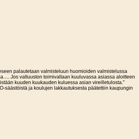
eseen palautetaan valmisteluun huomioiden valmistelussa
sa…. Jos valtuuston toimivaltaan kuuluvassa asiassa aloitteen
eistään kuuden kuukauden kuluessa asian vireilletulosta.”
-säästöistä ja koulujen lakkautuksesta päätettiin kaupungin