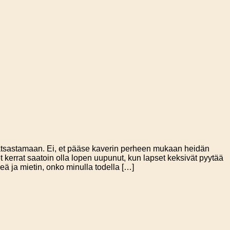
le/ ratsastamaan. Ei, et pääse kaverin perheen mukaan heidän
et kerrat saatoin olla lopen uupunut, kun lapset keksivät pyytää
keä ja mietin, onko minulla todella […]