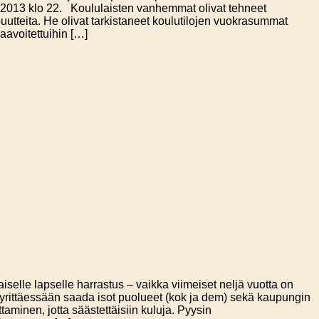
0.2013 klo 22. Koululaisten vanhemmat olivat tehneet
puutteita. He olivat tarkistaneet koulutilojen vuokrasummat
kaavoitettuihin […]
iselle lapselle harrastus – vaikka viimeiset neljä vuotta on
aan yrittäessään saada isot puolueet (kok ja dem) sekä kaupungin
minen, jotta säästettäisiin kuluja. Pyysin