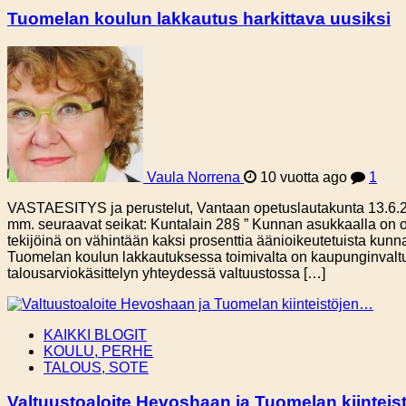
Tuomelan koulun lakkautus harkittava uusiksi
Vaula Norrena
10 vuotta ago
1
VASTAESITYS ja perustelut, Vantaan opetuslautakunta 13.6.2
mm. seuraavat seikat: Kuntalain 28§ ” Kunnan asukkaalla on oi
tekijöinä on vähintään kaksi prosenttia äänioikeutetuista kunn
Tuomelan koulun lakkautuksessa toimivalta on kaupunginvaltuu
talousarviokäsittelyn yhteydessä valtuustossa […]
KAIKKI BLOGIT
KOULU, PERHE
TALOUS, SOTE
Valtuustoaloite Hevoshaan ja Tuomelan kiintei