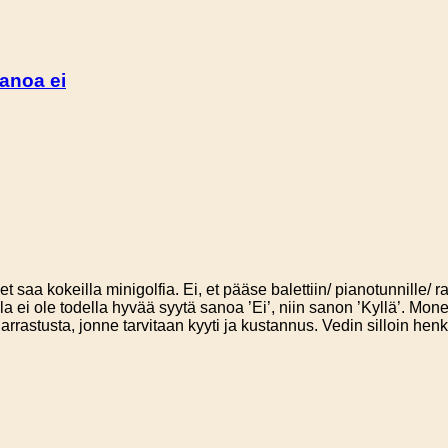
sanoa ei
, et saa kokeilla minigolfia. Ei, et pääse balettiin/ pianotunnil
lla ei ole todella hyvää syytä sanoa ’Ei’, niin sanon ’Kyllä’. Mon
 harrastusta, jonne tarvitaan kyyti ja kustannus. Vedin silloin hen