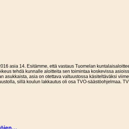
016 asia 14. Esitämme, että vastaus Tuomelan kuntalaisaloitte
keus tehdä kunnalle aloitteita sen toimintaa koskevissa asiois
an asukkaista, asia on otettava valtuustossa käsiteltäväksi viim
stolla, sillä koulun lakkautus oli osa TVO-säästöohjelmaa. TVO
stöjen…