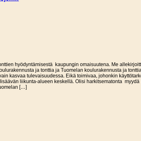
ttien hyödyntämisestä kaupungin omaisuutena. Me allekirjoittan
lurakennusta ja tonttia ja Tuomelan koulurakennusta ja tonttia,
vo vain kasvaa tulevaisuudessa. Eikä toimivaa, johonkin käyttö
ä lisäävän liikunta-alueen keskellä. Olisi harkitsematonta myydä
Tuomelan […]