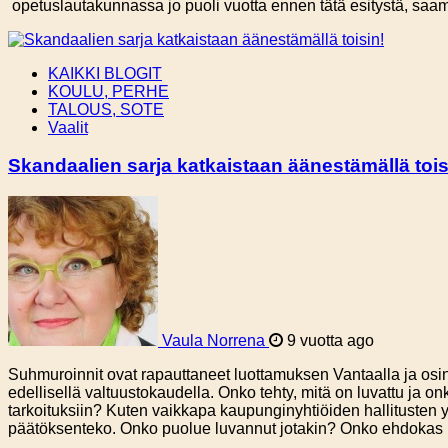
opetuslautakunnassa jo puoli vuotta ennen tätä esitystä, saa
KAIKKI BLOGIT
KOULU, PERHE
TALOUS, SOTE
Vaalit
Skandaalien sarja katkaistaan äänestämällä tois
Vaula Norrena
9 vuotta ago
Suhmuroinnit ovat rapauttaneet luottamuksen Vantaalla ja osin 
edellisellä valtuustokaudella. Onko tehty, mitä on luvattu ja on
tarkoituksiin? Kuten vaikkapa kaupunginyhtiöiden hallitusten yl
päätöksenteko. Onko puolue luvannut jotakin? Onko ehdok