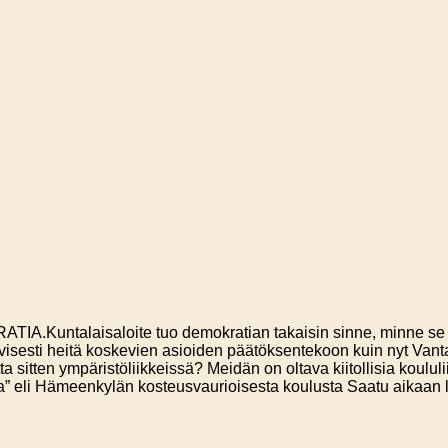
A.Kuntalaisaloite tuo demokratian takaisin sinne, minne se kuul
nsiivisesti heitä koskevien asioiden päätöksentekoon kuin nyt Va
a sitten ympäristöliikkeissä? Meidän on oltava kiitollisia koul
osta” eli Hämeenkylän kosteusvaurioisesta koulusta Saatu aikaa