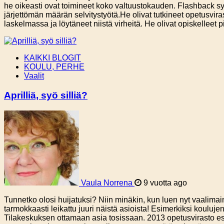
he oikeasti ovat toimineet koko valtuustokauden. Flashback s
järjettömän määrän selvitystyötä.He olivat tutkineet opetusvira
laskelmassa ja löytäneet niistä virheitä. He olivat opiskelleet 
KAIKKI BLOGIT
KOULU, PERHE
Vaalit
Aprilliä, syö silliä?
Vaula Norrena
9 vuotta ago
Tunnetko olosi huijatuksi? Niin minäkin, kun luen nyt vaalimain
tarmokkaasti leikattu juuri näistä asioista! Esimerkiksi kouluj
Tilakeskuksen ottamaan asia tosissaan. 2013 opetusvirasto esit