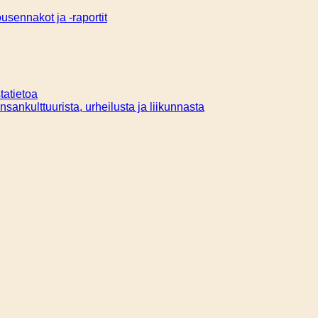
sennakot ja -raportit
tatietoa
ansankulttuurista, urheilusta ja liikunnasta