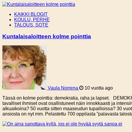
KAIKKI BLOGIT
KOULU, PERHE
TALOUS, SOTE
Kuntalaisaloitteen kolme pointtia
Vaula Norrena
10 vuotta ago
Tässä on kolme pointtia: demokratia, raha ja lapset. DEMOKRATI
tavalliset ihmiset ovat osallistuneet näin innokkaasti ja inte
alkuaikoina? 50 vuotta sitten maaseudun tupailloissa? 30 vuott
ansiosta on nyt mm. Pelastettu 700 oppilasta ”palavasta tal