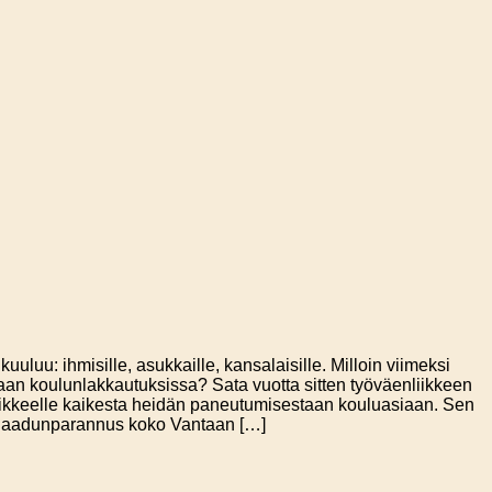
uu: ihmisille, asukkaille, kansalaisille. Milloin viimeksi
ntaan koulunlakkautuksissa? Sata vuotta sitten työväenliikkeen
uliikkeelle kaikesta heidän paneutumisestaan kouluasiaan. Sen
n laadunparannus koko Vantaan […]