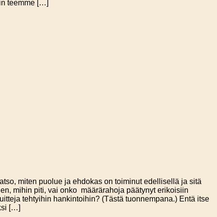
uin teemme […]
so, miten puolue ja ehdokas on toiminut edellisellä ja sitä
hen, mihin piti, vai onko määrärahoja päätynyt erikoisiin
kuitteja tehtyihin hankintoihin? (Tästä tuonnempana.) Entä itse
si […]