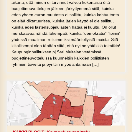
aikana, että minun ei tarvinnut valvoa kokonaisia öitä
budjettineuvottelujen jälkeen järkyttyneenä siitä, kuinka
edes yhden euron muutosta ei sallittu, kuinka kohtuutonta
on elää diktatuurissa, kuinka järjen käyttö ei ole sallittu,
kuinka edes lastensuojelulasten hätää ei kuultu. On ollut
murskaavaa nähdä lähempää, kuinka ”demokratia” ”toimii”
yhdessä maailman reiluimmiksi määritellyistä maista. Sitä
kiitollisempi olen tänään siitä, että nyt se yhtäkkiä toimiikin!
Kaupunginhallituksen pj Sari Multalan vetämissä
budjettineuvotteluissa kuunneltiin kaikkien poliittisten
ryhmien toiveita ja pyrittiin myös antamaan […]