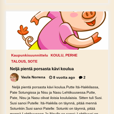
Kaupunkisuunnittelu
KOULU, PERHE
TALOUS, SOTE
Neljä pientä porsasta kävi koulua
Vaula Norrena
8 vuotta ago
2
Neljä pientä porsasta kävi koulua.Putte Itä-Hakkilassa,
Pate Sotungissa ja Nisu ja Nasu Lehtikuusessa.Putte,
Pate, Nisu ja Nasu olivat iloisia koululaisia. Sitten tuli Susi.
Susi sanoi Putelle: Itä-Hakkila on täynnä, pitää mennä
Sotunkiin.Susi sanoi Patelle: Sotunki on täynnä, pitää
mennä Lehtikuuseen.Ja Nisulle se sanoi: Lehtikuusi on