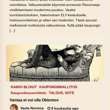
voivottelua. Valtuustoaloite käynnisti prosessin Resursseja
virallistamiseen kuulemma puuttuu. Vaatisi
luontokartoituksen, hakemuksen ELY-keskukselle,
hoitosuunnitelman ja sitten sen hoidonkin. Tästä seurasi
melkoisesti motkotusta valtuustossa. Kyllä pitää kaupungin
[…]
KAIKKI BLOGIT
KAUPUNGINHALLITUS
Kaupunkisuunnittelu
TALOUS, SOTE
Vantaa ei voi olla Oblomov
Vaula Norrena
9 kuukautta ago