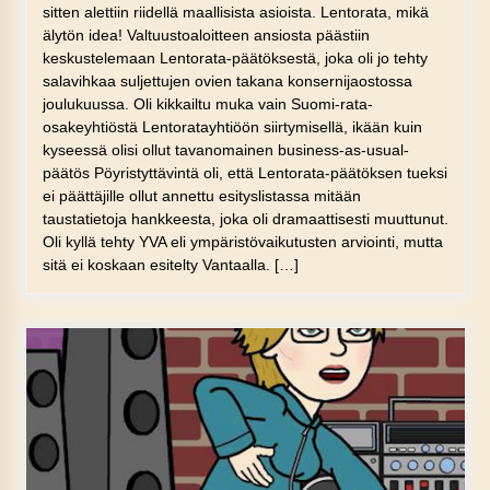
sitten alettiin riidellä maallisista asioista. Lentorata, mikä
älytön idea! Valtuustoaloitteen ansiosta päästiin
keskustelemaan Lentorata-päätöksestä, joka oli jo tehty
salavihkaa suljettujen ovien takana konsernijaostossa
joulukuussa. Oli kikkailtu muka vain Suomi-rata-
osakeyhtiöstä Lentoratayhtiöön siirtymisellä, ikään kuin
kyseessä olisi ollut tavanomainen business-as-usual-
päätös Pöyristyttävintä oli, että Lentorata-päätöksen tueksi
ei päättäjille ollut annettu esityslistassa mitään
taustatietoja hankkeesta, joka oli dramaattisesti muuttunut.
Oli kyllä tehty YVA eli ympäristövaikutusten arviointi, mutta
sitä ei koskaan esitelty Vantaalla. […]