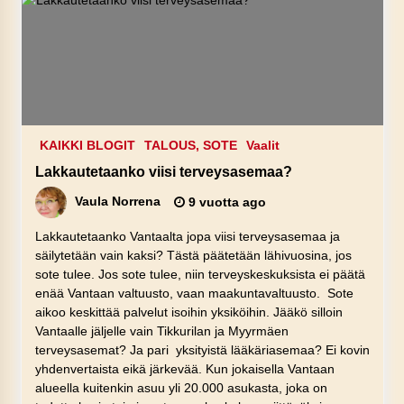
KAIKKI BLOGIT
TALOUS, SOTE
Vaalit
Lakkautetaanko viisi terveysasemaa?
Vaula Norrena
9 vuotta ago
Lakkautetaanko Vantaalta jopa viisi terveysasemaa ja
säilytetään vain kaksi? Tästä päätetään lähivuosina, jos
sote tulee. Jos sote tulee, niin terveyskeskuksista ei päätä
enää Vantaan valtuusto, vaan maakuntavaltuusto. Sote
aikoo keskittää palvelut isoihin yksiköihin. Jääkö silloin
Vantaalle jäljelle vain Tikkurilan ja Myyrmäen
terveysasemat? Ja pari yksityistä lääkäriasemaa? Ei kovin
yhdenvertaista eikä järkevää. Kun jokaisella Vantaan
alueella kuitenkin asuu yli 20.000 asukasta, joka on