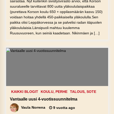
sairastaa. Nyt kuitenkin sivistysvirasto arvioi, että Korson
suuralueelle tarvittavat 800 uutta yläkoululaispaikkaa
(purettava Korson koulu 650 + oppilasmäärän kasvu 150)
voidaan hoitaa yhdellä 450-paikkaisella yläkoululla.Sen
paikka olisi Leppäkorvessa ja se palvelisi radan itäpuolen
yläkoululaisia.Länsipuoli mahtuu kuulemma
Ruusuvuoreen, kun seiniä kaadetaan. Nikinmäen ja […]
KAIKKI BLOGIT
KOULU, PERHE
TALOUS, SOTE
Vantaalle uusi 4-vuotissuunnitelma
Vaula Norrena
9 vuotta ago