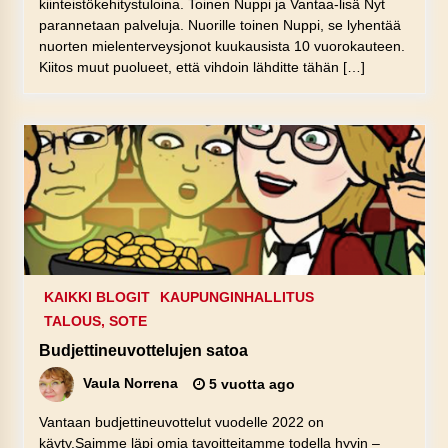
kiinteistökehitystuloina. Toinen Nuppi ja Vantaa-lisä Nyt
parannetaan palveluja. Nuorille toinen Nuppi, se lyhentää
nuorten mielenterveysjonot kuukausista 10 vuorokauteen.
Kiitos muut puolueet, että vihdoin lähditte tähän […]
KAIKKI BLOGIT
KAUPUNGINHALLITUS
TALOUS, SOTE
Budjettineuvottelujen satoa
Vaula Norrena
5 vuotta ago
Vantaan budjettineuvottelut vuodelle 2022 on
käyty.Saimme läpi omia tavoitteitamme todella hyvin –