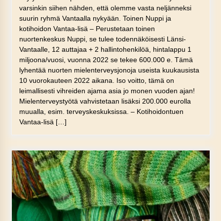
varsinkin siihen nähden, että olemme vasta neljänneksi
suurin ryhmä Vantaalla nykyään. Toinen Nuppi ja
kotihoidon Vantaa-lisä – Perustetaan toinen
nuortenkeskus Nuppi, se tulee todennäköisesti Länsi-
Vantaalle, 12 auttajaa + 2 hallintohenkilöä, hintalappu 1
miljoona/vuosi, vuonna 2022 se tekee 600.000 e. Tämä
lyhentää nuorten mielenterveysjonoja useista kuukausista
10 vuorokauteen 2022 aikana. Iso voitto, tämä on
leimallisesti vihreiden ajama asia jo monen vuoden ajan!
Mielenterveystyötä vahvistetaan lisäksi 200.000 eurolla
muualla, esim. terveyskeskuksissa. – Kotihoidontuen
Vantaa-lisä […]