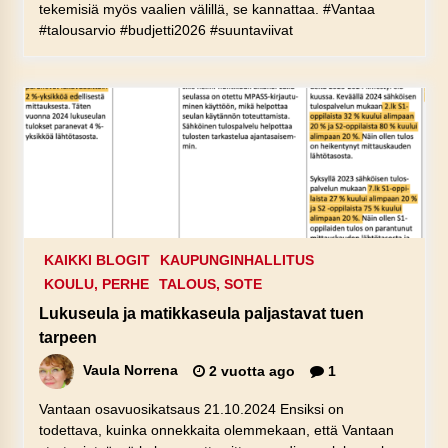
tekemisiä myös vaalien välillä, se kannattaa. #Vantaa
#talousarvio #budjetti2026 #suuntaviivat
KAIKKI BLOGIT
KAUPUNGINHALLITUS
KOULU, PERHE
TALOUS, SOTE
Lukuseula ja matikkaseula paljastavat tuen
tarpeen
Vaula Norrena
2 vuotta ago
1
Vantaan osavuosikatsaus 21.10.2024 Ensiksi on
todettava, kuinka onnekkaita olemmekaan, että Vantaan