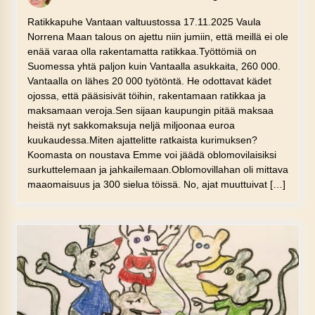
Ratikkapuhe Vantaan valtuustossa 17.11.2025 Vaula
Norrena Maan talous on ajettu niin jumiin, että meillä ei ole
enää varaa olla rakentamatta ratikkaa.Työttömiä on
Suomessa yhtä paljon kuin Vantaalla asukkaita, 260 000.
Vantaalla on lähes 20 000 työtöntä. He odottavat kädet
ojossa, että pääsisivät töihin, rakentamaan ratikkaa ja
maksamaan veroja.Sen sijaan kaupungin pitää maksaa
heistä nyt sakkomaksuja neljä miljoonaa euroa
kuukaudessa.Miten ajattelitte ratkaista kurimuksen?
Koomasta on noustava Emme voi jäädä oblomovilaisiksi
surkuttelemaan ja jahkailemaan.Oblomovillahan oli mittava
maaomaisuus ja 300 sielua töissä. No, ajat muuttuivat […]