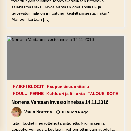
todettu hyvin toimivan terveyskeskuksen riittäväksi
asiakasmääräksi. Myös Vantaan oma sosiaali- ja
terveystoimiala on innostunut keskittämisestä, miksi?
Moneen kertaan […]
KAIKKI BLOGIT
Kaupunkisuunnittelu
KOULU, PERHE
Kulttuuri ja liikunta
TALOUS, SOTE
Norrena Vantaan investoinneista 14.11.2016
Vaula Norrena
10 vuotta ago
Kiitän budjettineuvottelijoita siitä, että Nikinmäen ja
Leppäkorven uusia kouluja myöhennettiin vain vuodella,