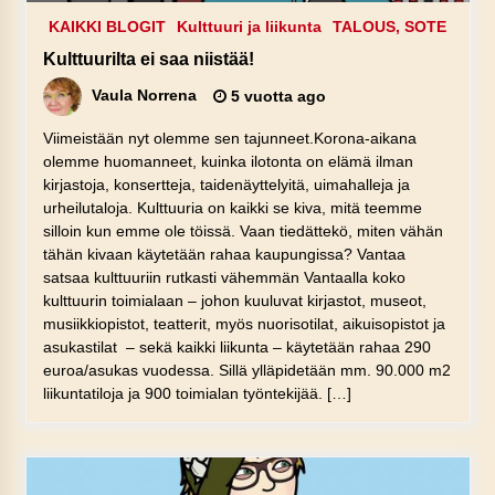
KAIKKI BLOGIT
Kulttuuri ja liikunta
TALOUS, SOTE
Kulttuurilta ei saa niistää!
Vaula Norrena
5 vuotta ago
Viimeistään nyt olemme sen tajunneet.Korona-aikana
olemme huomanneet, kuinka ilotonta on elämä ilman
kirjastoja, konsertteja, taidenäyttelyitä, uimahalleja ja
urheilutaloja. Kulttuuria on kaikki se kiva, mitä teemme
silloin kun emme ole töissä. Vaan tiedättekö, miten vähän
tähän kivaan käytetään rahaa kaupungissa? Vantaa
satsaa kulttuuriin rutkasti vähemmän Vantaalla koko
kulttuurin toimialaan – johon kuuluvat kirjastot, museot,
musiikkiopistot, teatterit, myös nuorisotilat, aikuisopistot ja
asukastilat – sekä kaikki liikunta – käytetään rahaa 290
euroa/asukas vuodessa. Sillä ylläpidetään mm. 90.000 m2
liikuntatiloja ja 900 toimialan työntekijää. […]