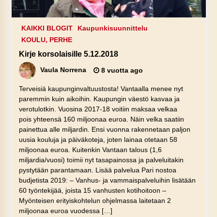
KAIKKI BLOGIT
Kaupunkisuunnittelu
KOULU, PERHE
Kirje korsolaisille 5.12.2018
Vaula Norrena
8 vuotta ago
Terveisiä kaupunginvaltuustosta! Vantaalla menee nyt
paremmin kuin aikoihin. Kaupungin väestö kasvaa ja
verotulotkin. Vuosina 2017-18 voitiin maksaa velkaa
pois yhteensä 160 miljoonaa euroa. Näin velka saatiin
painettua alle miljardin. Ensi vuonna rakennetaan paljon
uusia kouluja ja päiväkoteja, joten lainaa otetaan 58
miljoonaa euroa. Kuitenkin Vantaan talous (1,6
miljardia/vuosi) toimii nyt tasapainossa ja palveluitakin
pystytään parantamaan. Lisää palvelua Pari nostoa
budjetista 2019: – Vanhus- ja vammaispalveluihin lisätään
60 työntekijää, joista 15 vanhusten kotihoitoon –
Myönteisen erityiskohtelun ohjelmassa laitetaan 2
miljoonaa euroa vuodessa […]