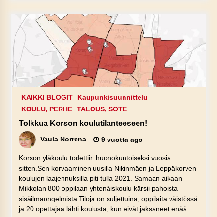
KAIKKI BLOGIT
Kaupunkisuunnittelu
KOULU, PERHE
TALOUS, SOTE
Tolkkua Korson koulutilanteeseen!
Vaula Norrena
9 vuotta ago
Korson yläkoulu todettiin huonokuntoiseksi vuosia
sitten.Sen korvaaminen uusilla Nikinmäen ja Leppäkorven
koulujen laajennuksilla piti tulla 2021. Samaan aikaan
Mikkolan 800 oppilaan yhtenäiskoulu kärsii pahoista
sisäilmaongelmista.Tiloja on suljettuina, oppilaita väistössä
ja 20 opettajaa lähti koulusta, kun eivät jaksaneet enää