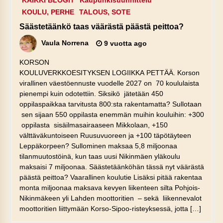
KAIKKI BLOGIT
Kaupunkisuunnittelu
KOULU, PERHE
TALOUS, SOTE
Säästetäänkö taas väärästä päästä peittoa?
Vaula Norrena
9 vuotta ago
KORSON
KOULUVERKKOESITYKSEN LOGIIKKA PETTÄÄ. Korson
virallinen väestöennuste vuodelle 2027 on 70 koululaista
pienempi kuin odotettiin. Siksikö jätetään 450
oppilaspaikkaa tarvitusta 800:sta rakentamatta? Sullotaan
sen sijaan 550 oppilasta enemmän muihin kouluihin: +300
oppilasta sisäilmasairaaseen Mikkolaan, +150
välttäväkuntoiseen Ruusuvuoreen ja +100 täpötäyteen
Leppäkorpeen? Sullominen maksaa 5,8 miljoonaa
tilanmuutostöinä, kun taas uusi Nikinmäen yläkoulu
maksaisi 7 miljoonaa. Säästetäänköhän tässä nyt väärästä
päästä peittoa? Vaarallinen koulutie Lisäksi pitää rakentaa
monta miljoonaa maksava kevyen liikenteen silta Pohjois-
Nikinmäkeen yli Lahden moottoritien – sekä liikennevalot
moottoritien liittymään Korso-Sipoo-risteyksessä, jotta […]