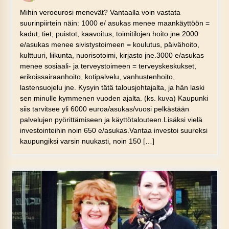
Mihin veroeurosi menevät? Vantaalla voin vastata
suurinpiirtein näin: 1000 e/ asukas menee maankäyttöön =
kadut, tiet, puistot, kaavoitus, toimitilojen hoito jne.2000
e/asukas menee sivistystoimeen = koulutus, päivähoito,
kulttuuri, liikunta, nuorisotoimi, kirjasto jne.3000 e/asukas
menee sosiaali- ja terveystoimeen = terveyskeskukset,
erikoissairaanhoito, kotipalvelu, vanhustenhoito,
lastensuojelu jne. Kysyin tätä talousjohtajalta, ja hän laski
sen minulle kymmenen vuoden ajalta. (ks. kuva) Kaupunki
siis tarvitsee yli 6000 euroa/asukas/vuosi pelkästään
palvelujen pyörittämiseen ja käyttötalouteen.Lisäksi vielä
investointeihin noin 650 e/asukas.Vantaa investoi suureksi
kaupungiksi varsin nuukasti, noin 150 […]