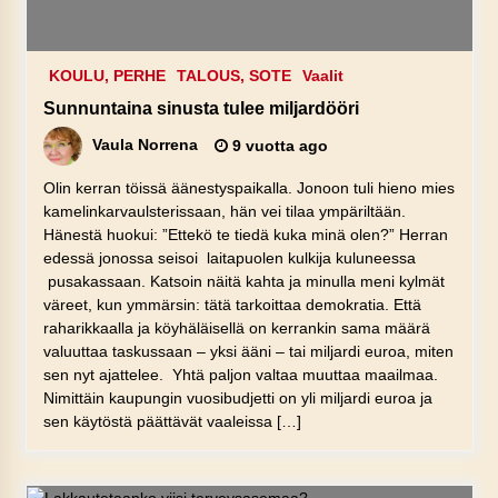
KOULU, PERHE
TALOUS, SOTE
Vaalit
Sunnuntaina sinusta tulee miljardööri
Vaula Norrena
9 vuotta ago
Olin kerran töissä äänestyspaikalla. Jonoon tuli hieno mies
kamelinkarvaulsterissaan, hän vei tilaa ympäriltään.
Hänestä huokui: ”Ettekö te tiedä kuka minä olen?” Herran
edessä jonossa seisoi laitapuolen kulkija kuluneessa
pusakassaan. Katsoin näitä kahta ja minulla meni kylmät
väreet, kun ymmärsin: tätä tarkoittaa demokratia. Että
raharikkaalla ja köyhäläisellä on kerrankin sama määrä
valuuttaa taskussaan – yksi ääni – tai miljardi euroa, miten
sen nyt ajattelee. Yhtä paljon valtaa muuttaa maailmaa.
Nimittäin kaupungin vuosibudjetti on yli miljardi euroa ja
sen käytöstä päättävät vaaleissa […]