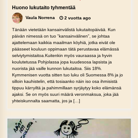
Huono lukutaito tyhmentää
Vaula Norrena
2 vuotta ago
Tänään vietetään kansainvälistä lukutaitopäivää. Kun
päivän nimessä on tuo ”kansainvälinen”, se johtaa
ajattelemaan kaikkia maailman köyhiä, jotka eivät ole
päässeet kouluun oppimaan tätä perustavaa elämässä
selviytymistaitoa.Kuitenkin myös vauraassa ja hyvin
koulutetussa Pohjolassa jopa kuudesosa lapsista ja
nuorista jää vaille kunnon lukutaitoa. Siis 18%.
Kymmenisen vuotta sitten tuo luku oli Suomessa 8% ja jo
silloin kauhistelin, että tosiaanko näin iso osa ihmisistä
tippuu kärryiltä ja pahimmillaan syrjäytyy koko elämänsä
ajaksi. Se on myös suuri määrä veronmaksua, joka jää
yhteiskunnalta saamatta, jos ja […]