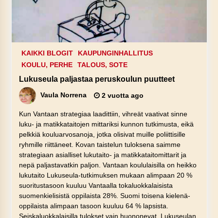
KAIKKI BLOGIT
KAUPUNGINHALLITUS
KOULU, PERHE
TALOUS, SOTE
Lukuseula paljastaa peruskoulun puutteet
Vaula Norrena
2 vuotta ago
Kun Vantaan strategiaa laadittiin, vihreät vaativat sinne
luku- ja matikkataitojen mittariksi kunnon tutkimusta, eikä
pelkkiä kouluarvosanoja, jotka olisivat muille poliittisille
ryhmille riittäneet. Kovan taistelun tuloksena saimme
strategiaan asialliset lukutaito- ja matikkataitomittarit ja
nepä paljastavatkin paljon. Vantaan koululaisilla on heikko
lukutaito Lukuseula-tutkimuksen mukaan alimpaan 20 %
suoritustasoon kuuluu Vantaalla tokaluokkalaisista
suomenkielisistä oppilaista 28%. Suomi toisena kielenä-
oppilaista alimpaan tasoon kuuluu 64 % lapsista.
Seiskaluokkalaisilla tulokset vain huononevat. Lukuseulan