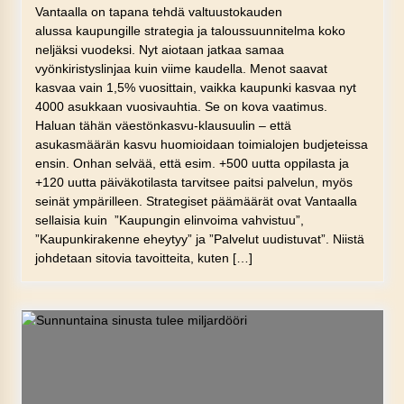
Vantaalla on tapana tehdä valtuustokauden
alussa kaupungille strategia ja taloussuunnitelma koko
neljäksi vuodeksi. Nyt aiotaan jatkaa samaa
vyönkiristyslinjaa kuin viime kaudella. Menot saavat
kasvaa vain 1,5% vuosittain, vaikka kaupunki kasvaa nyt
4000 asukkaan vuosivauhtia. Se on kova vaatimus.
Haluan tähän väestönkasvu-klausuulin – että
asukasmäärän kasvu huomioidaan toimialojen budjeteissa
ensin. Onhan selvää, että esim. +500 uutta oppilasta ja
+120 uutta päiväkotilasta tarvitsee paitsi palvelun, myös
seinät ympärilleen. Strategiset päämäärät ovat Vantaalla
sellaisia kuin ”Kaupungin elinvoima vahvistuu”,
”Kaupunkirakenne eheytyy” ja ”Palvelut uudistuvat”. Niistä
johdetaan sitovia tavoitteita, kuten […]