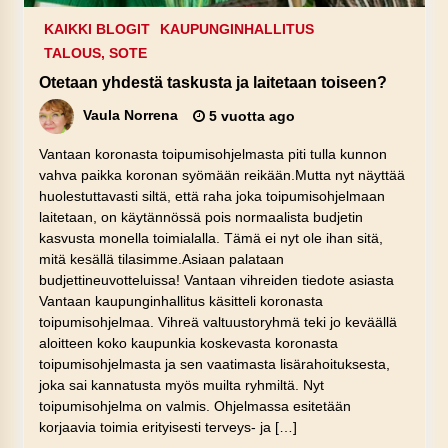
KAIKKI BLOGIT
KAUPUNGINHALLITUS
TALOUS, SOTE
Otetaan yhdestä taskusta ja laitetaan toiseen?
Vaula Norrena
5 vuotta ago
Vantaan koronasta toipumisohjelmasta piti tulla kunnon
vahva paikka koronan syömään reikään.Mutta nyt näyttää
huolestuttavasti siltä, että raha joka toipumisohjelmaan
laitetaan, on käytännössä pois normaalista budjetin
kasvusta monella toimialalla. Tämä ei nyt ole ihan sitä,
mitä kesällä tilasimme.Asiaan palataan
budjettineuvotteluissa! Vantaan vihreiden tiedote asiasta
Vantaan kaupunginhallitus käsitteli koronasta
toipumisohjelmaa. Vihreä valtuustoryhmä teki jo keväällä
aloitteen koko kaupunkia koskevasta koronasta
toipumisohjelmasta ja sen vaatimasta lisärahoituksesta,
joka sai kannatusta myös muilta ryhmiltä. Nyt
toipumisohjelma on valmis. Ohjelmassa esitetään
korjaavia toimia erityisesti terveys- ja […]