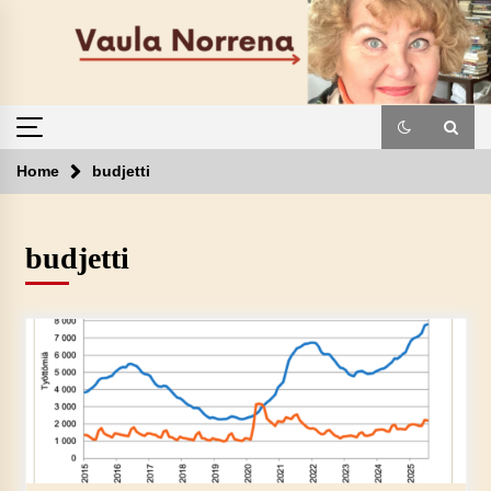
Skip
to
content
Home
budjetti
budjetti