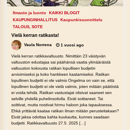
Ilmasto ja luonto
KAIKKI BLOGIT
KAUPUNGINHALLITUS
Kaupunkisuunnittelu
TALOUS, SOTE
Vielä kerran ratikasta!
Vaula Norrena
1 vuosi ago
Vielä kerran ratikkavaltuusto. Nimittäin 23 väistyvän
valtuuston edustajaa sai päähänsä vaatia ylimääräistä
valtuuston kokousta ratikan lopullisen budjetin
arvioimiseksi ja koko hankkeen kaatamiseksi. Ratikan
lopullinen budjetti ei ole valmis Ongelma on vain se, että
lopullinen budjetti ei ole vielä valmis, joten mitään päätöstä
ei voida tehdä. Ratikan vastustajat olisivat saaneet sen
selville yhdellä puhelinsoitolla. Eivät soittaneet. Tai
soittivat, mutta nostivat hirmu haloon joka tapauksessa.
Ehkä yrittävät kaataa ratikan ilman mitään perusteitakaan?
Eivät jaksa odottaa kahta kuukautta, kunnes saadaan
budjetti. Ratikkavaltuusto 27.5. 2025 […]