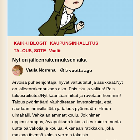
KAIKKI BLOGIT
KAUPUNGINHALLITUS
TALOUS, SOTE
Vaalit
Nyt on jälleenrakennuksen aika
Vaula Norrena
5 vuotta ago
Arvoisa puheenjohtaja, hyvät valtuutetut ja asukkaat.Nyt
on jälleenrakennuksen aika. Pois itku ja valitus! Pois
talousruikutus!Nyt kääritään hihat ja ruvetaan hommiin!
Talous pyörimään! Vauhditetaan investointeja, että
saadaan ihmisille töitä ja talous pyörimään. Elmon
uimahalli, Vehkalan ammattikoulu, Jokinimen
oppimiskampus, Aviapoliksen lukio ja ties kuinka monta
uutta päiväkotia ja koulua. Aikanaan ratikkakin, joka
maksaa itsensä kaksin verroin takaisin