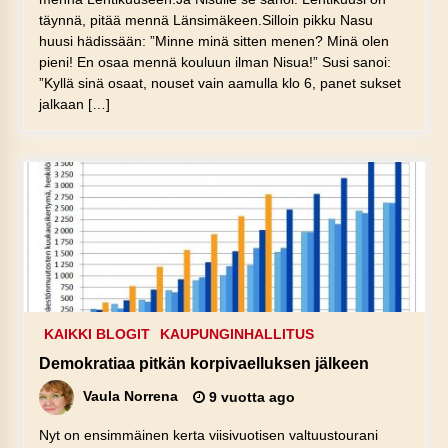
täynnä, pitää mennä Länsimäkeen.Silloin pikku Nasu
huusi hädissään: ”Minne minä sitten menen? Minä olen
pieni! En osaa mennä kouluun ilman Nisua!” Susi sanoi:
”Kyllä sinä osaat, nouset vain aamulla klo 6, panet sukset
jalkaan […]
KAIKKI BLOGIT
KAUPUNGINHALLITUS
Demokratiaa pitkän korpivaelluksen jälkeen
Vaula Norrena
9 vuotta ago
Nyt on ensimmäinen kerta viisivuotisen valtuustourani