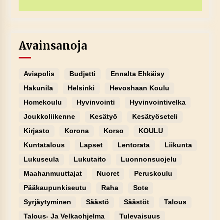
Avainsanoja
Aviapolis
Budjetti
Ennalta Ehkäisy
Hakunila
Helsinki
Hevoshaan Koulu
Homekoulu
Hyvinvointi
Hyvinvointivelka
Joukkoliikenne
Kesätyö
Kesätyöseteli
Kirjasto
Korona
Korso
KOULU
Kuntatalous
Lapset
Lentorata
Liikunta
Lukuseula
Lukutaito
Luonnonsuojelu
Maahanmuuttajat
Nuoret
Peruskoulu
Pääkaupunkiseutu
Raha
Sote
Syrjäytyminen
Säästö
Säästöt
Talous
Talous- Ja Velkaohjelma
Tulevaisuus