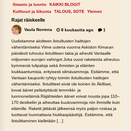
Ilmasto ja luonto
KAIKKI BLOGIT
Kulttuuri ja liikunta
TALOUS, SOTE
Yleinen
Rajat räiskeelle
Vaula Norrena
8 kuukautta ago
1
Uudistamme aloitteen ilotulitusten haittojen
vähentämiseksi Viime uutena vuonna Askiston Kimaran
päiväkoti tuhoutui ilotulitteen takia ja aiheutti Vantaalle
miljoonien eurojen vahingot.Joka vuosi raketeista aiheutuu
kymmeniä tulipaloja sekä ihmisten ja eläinten
loukkaantumisia, erityisesti silmävammoja. Esitämme, että
Vantaan kaupunki ryhtyy toimiin ilotulitusten haittojen
vähentämiseksi. Ilotulitteet eivät ole koirien ilo Äkilliset,
kovat äänet pelästyttävät lemmikki- ja
luonnoneläimiä.Räjähteiden äänet voivat nousta jopa 110–
170 desibeliin ja aiheuttaa kuulovammoja niin ihmisille kuin
eläimille. Raketit jättävät jälkeensä myös paljon roskaa ja
tuottavat huomattavia hiukkaspäästöjä. Esitämme, että
ilotulittaminen kielletään […]