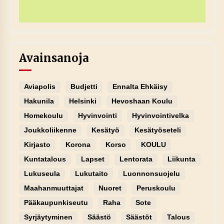
Avainsanoja
Aviapolis
Budjetti
Ennalta Ehkäisy
Hakunila
Helsinki
Hevoshaan Koulu
Homekoulu
Hyvinvointi
Hyvinvointivelka
Joukkoliikenne
Kesätyö
Kesätyöseteli
Kirjasto
Korona
Korso
KOULU
Kuntatalous
Lapset
Lentorata
Liikunta
Lukuseula
Lukutaito
Luonnonsuojelu
Maahanmuuttajat
Nuoret
Peruskoulu
Pääkaupunkiseutu
Raha
Sote
Syrjäytyminen
Säästö
Säästöt
Talous