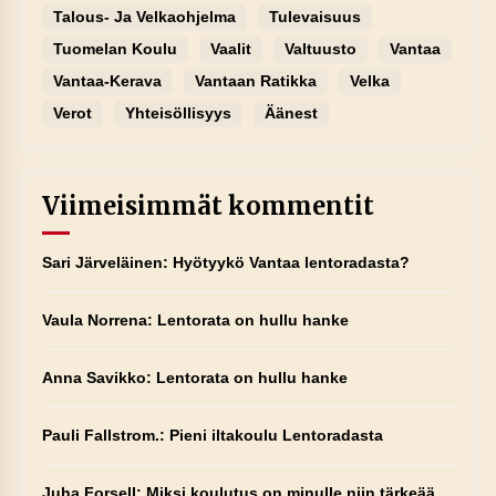
Talous- Ja Velkaohjelma
Tulevaisuus
Tuomelan Koulu
Vaalit
Valtuusto
Vantaa
Vantaa-Kerava
Vantaan Ratikka
Velka
Verot
Yhteisöllisyys
Äänest
Viimeisimmät kommentit
Sari Järveläinen
:
Hyötyykö Vantaa lentoradasta?
Vaula Norrena
:
Lentorata on hullu hanke
Anna Savikko
:
Lentorata on hullu hanke
Pauli Fallstrom.
:
Pieni iltakoulu Lentoradasta
Juha Forsell
:
Miksi koulutus on minulle niin tärkeää