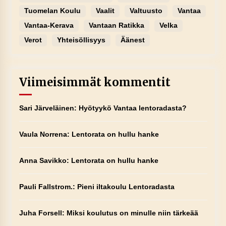
Tuomelan Koulu
Vaalit
Valtuusto
Vantaa
Vantaa-Kerava
Vantaan Ratikka
Velka
Verot
Yhteisöllisyys
Äänest
Viimeisimmät kommentit
Sari Järveläinen
:
Hyötyykö Vantaa lentoradasta?
Vaula Norrena
:
Lentorata on hullu hanke
Anna Savikko
:
Lentorata on hullu hanke
Pauli Fallstrom.
:
Pieni iltakoulu Lentoradasta
Juha Forsell
:
Miksi koulutus on minulle niin tärkeää