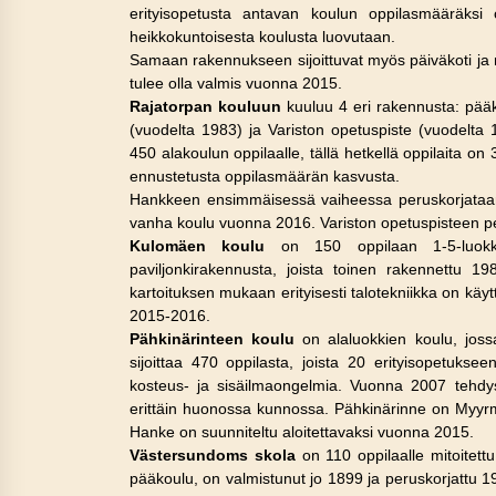
erityisopetusta antavan koulun oppilasmääräksi 
heikkokuntoisesta koulusta luovutaan.
Samaan rakennukseen sijoittuvat myös päiväkoti ja n
tulee olla valmis vuonna 2015.
Rajatorpan kouluun
kuuluu 4 eri rakennusta: pääk
(vuodelta 1983) ja Variston opetuspiste (vuodelta
450 alakoulun oppilaalle, tällä hetkellä oppilaita o
ennustetusta oppilasmäärän kasvusta.
Hankkeen ensimmäisessä vaiheessa peruskorjataan
vanha koulu vuonna 2016. Variston opetuspisteen p
Kulomäen koulu
on 150 oppilaan 1-5-luokki
paviljonkirakennusta, joista toinen rakennettu 1
kartoituksen mukaan erityisesti talotekniikka on käy
2015-2016.
Pähkinärinteen koulu
on alaluokkien koulu, joss
sijoittaa 470 oppilasta, joista 20 erityisopetuks
kosteus- ja sisäilmaongelmia. Vuonna 2007 tehdyss
erittäin huonossa kunnossa. Pähkinärinne on Myyr
Hanke on suunniteltu aloitettavaksi vuonna 2015.
Västersundoms skola
on 110 oppilaalle mitoitettu
pääkoulu, on valmistunut jo 1899 ja peruskorjattu 