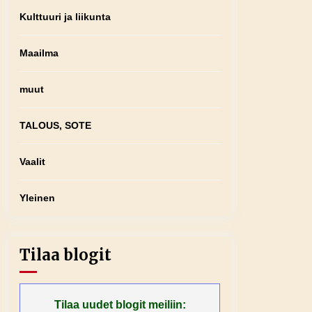
Kulttuuri ja liikunta
Maailma
muut
TALOUS, SOTE
Vaalit
Yleinen
Tilaa blogit
Tilaa uudet blogit meiliin: