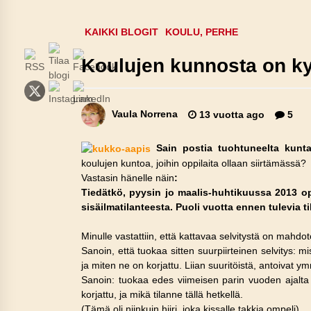
KAIKKI BLOGIT
KOULU, PERHE
Koulujen kunnosta on ky
Vaula Norrena
13 vuotta ago
5
Sain postia tuohtuneelta kuntal
koulujen kuntoa, joihin oppilaita ollaan siirtämässä?
Vastasin hänelle näin
:
Tiedätkö, pyysin jo maalis-huhtikuussa 2013 op
sisäilmatilanteesta. Puoli vuotta ennen tulevia 
Minulle vastattiin, että kattavaa selvitystä on mahdo
Sanoin, että tuokaa sitten suurpiirteinen selvitys: 
ja miten ne on korjattu. Liian suuritöistä, antoivat y
Sanoin: tuokaa edes viimeisen parin vuoden ajalta 
korjattu, ja mikä tilanne tällä hetkellä.
(Tämä oli niinkuin hiiri, joka kissalle takkia ompeli)