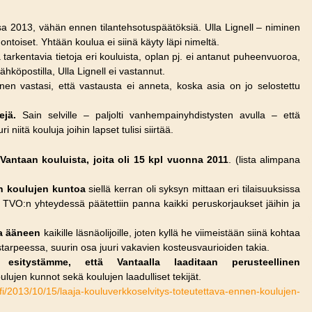
ssa 2013, vähän ennen tilantehsotuspäätöksiä. Ulla Lignell – niminen
luontoiset. Yhtään koulua ei siinä käyty läpi nimeltä.
tarkentavia tietoja eri kouluista, oplan pj. ei antanut puheenvuoroa,
köpostilla, Ulla Lignell ei vastannut.
n vastasi, että vastausta ei anneta, koska asia on jo selostettu
ejä.
Sain selville – paljolti vanhempainyhdistysten avulla – että
niitä kouluja joihin lapset tulisi siirtää.
 Vantaan kouluista, joita oli 15 kpl vuonna 2011
. (lista alimpana
kun koulujen kuntoa
siellä kerran oli syksyn mittaan eri tilaisuuksissa
un TVO:n yhteydessä päätettiin panna kaikki peruskorjaukset jäihin ja
aa ääneen
kaikille läsnäolijoille, joten kyllä he viimeistään siinä kohtaa
starpeessa, suurin osa juuri vakavien kosteusvaurioiden takia.
esitystämme, että Vantaalla laaditaan perusteellinen
lujen kunnot sekä koulujen laadulliset tekijät.
.fi/2013/10/15/laaja-kouluverkkoselvitys-toteutettava-ennen-koulujen-