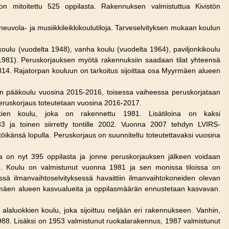
on mitoitettu 525 oppilasta. Rakennuksen valmistuttua Kivistön
euvola- ja musiikkileikkikoulutiloja. Tarveselvityksen mukaan koulun
oulu (vuodelta 1948), vanha koulu (vuodelta 1964), paviljonkikoulu
 1981). Peruskorjauksen myötä rakennuksiin saadaan tilat yhteensä
n 314. Rajatorpan kouluun on tarkoitus sijoittaa osa Myyrmäen alueen
 pääkoulu vuosina 2015-2016, toisessa vaiheessa peruskorjataan
eruskorjaus toteutetaan vuosina 2016-2017.
en koulu, joka on rakennettu 1981. Lisätiloina on kaksi
983 ja toinen siirretty tontille 2002. Vuonna 2007 tehdyn LVIRS-
ttöikänsä lopulla. Peruskorjaus on suunniteltu toteutettavaksi vuosina
a on nyt 395 oppilasta ja jonne peruskorjauksen jälkeen voidaan
een. Koulu on valmistunut vuonna 1981 ja sen monissa tiloissa on
ä ilmanvaihtoselvityksessä havaittiin ilmanvaihtokoneiden olevan
mäen alueen kasvualueita ja oppilasmäärän ennustetaan kasvavan.
 alaluokkien koulu, joka sijoittuu neljään eri rakennukseen. Vanhin,
1988. Lisäksi on 1953 valmistunut ruokalarakennus, 1987 valmistunut