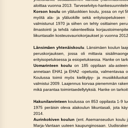
aloittaa vuonna 2013. Tarveselvitys-hankesuunnitel
Korson koulu
on yläluokkien koulu, jossa on nyt 
myötä ala- ja yläluokille sekä erityisopetukseen
valmistunut 1970 ja siihen on tehty osittainen peru
ilmastointi ja tehdä rakenteellisia korjaustoimenpi
liikuntasalin kosteusvauriokorjaukset jo vuonna 2012
Länsimäen yhtenäiskoulu
. Länsimäen koulun laaj
peruskorjauksen, jossa oli mittavia sisäilmao
erityisopetuksessa ja esiopetuksessa. Hanke on tar
Uomarinteen koulu
on 185 oppilaan ala-asteen 
annetaan EHA1 ja EHA2 -opetusta, valmentavaa ope
Koulussa toimii myös kielikylpy- ja musiikkiluo
valmistui 2009. Laajennus korvaa pienemmän rakenn
mikä parantaa toimintaedellytyksiä. Hanke on tarkoi
Hakunilanrinteen
koulussa on 853 oppilasta 1-9 luo
1975 peräisin oleva alakoulun liikuntasali, jota 
2014.
Aurinkokiven koulun
(ent. Asemanseudun koulu ja 
Marja-Vantaan uuteen kaupunginosaan. Uudisrakenta