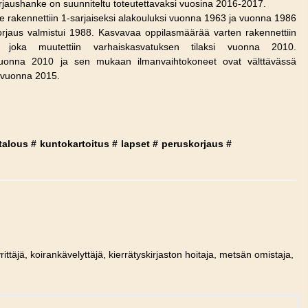
orjaushanke on suunniteltu toteutettavaksi vuosina 2016-2017.
e rakennettiin 1-sarjaiseksi alakouluksi vuonna 1963 ja vuonna 1986
korjaus valmistui 1988. Kasvavaa oppilasmäärää varten rakennettiin
, joka muutettiin varhaiskasvatuksen tilaksi vuonna 2010.
 vuonna 2010 ja sen mukaan ilmanvaihtokoneet ovat välttävässä
a vuonna 2015.
talous
#
kuntokartoitus
#
lapset
#
peruskorjaus
#
rittäjä, koirankävelyttäjä, kierrätyskirjaston hoitaja, metsän omistaja,