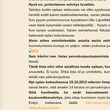
Hyvä on, jonkinlainen selvitys luvattiin.
Selvitys tuotiin oplaan elokuussa vai oliko syyskuu
henkilö esittti kalvot sisäilmatilanteesta, varsin yleis
Kun pyysin puheenvuoroa kysyäkseni Ulla Lignelliltä 
vaan käski kysymään asiani sähköpostilla¨. Kysyin säh
Kun kysyin uudestaan, hänen esimiehensä Nikulaine
kattavasti oplan kokouksessa.
Aloin sitten selvittelemään asioita muita reitt
huonokuntoisia kouluja on paljon, niiden joukossa juuri 
Sain käsiini mm. listan peruskorjaustarpeisista
tässä)
Tämä lista olisi ollut asiallista tuoda oplaan, 
arvuuteltu. Ei tuotu. Ehkä lista oli jo unohdettu, k
tehdä vain pikkukorjauksia.
Nyt oplan kokouksessa 15.10.2013 referoin list
saivat tiedon, että ainakin 14 koulua on peruskorjau
Siitä huolimatta he eivät kannattaneet 
kouluverkkoselvitys
, joka ottaa huomioon myös kou
Esitys luettavana täällä:
http://www.vavi
lakkautuspaatoksia/