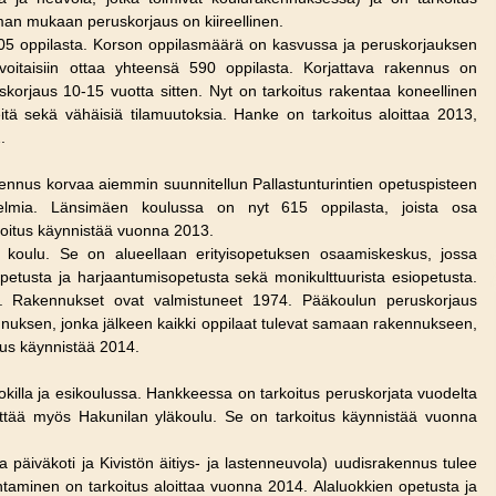
man mukaan peruskorjaus on kiireellinen.
505 oppilasta. Korson oppilasmäärä on kasvussa ja peruskorjauksen
 voitaisiin ottaa yhteensä 590 oppilasta. Korjattava rakennus on
skorjaus 10-15 vuotta sitten. Nyt on tarkoitus rakentaa koneellinen
teitä sekä vähäisiä tilamuutoksia. Hanke on tarkoitus aloittaa 2013,
.
ennus korvaa aiemmin suunnitellun Pallastunturintien opetuspisteen
ngelmia. Länsimäen koulussa on nyt 615 oppilasta, joista osa
koitus käynnistää vuonna 2013.
koulu. Se on alueellaan erityisopetuksen osaamiskeskus, jossa
tusta ja harjaantumisopetusta sekä monikulttuurista esiopetusta.
kat. Rakennukset ovat valmistuneet 1974. Pääkoulun peruskorjaus
uksen, jonka jälkeen kaikki oppilaat tulevat samaan rakennukseen,
tus käynnistää 2014.
killa ja esikoulussa. Hankkeessa on tarkoitus peruskorjata vuodelta
käyttää myös Hakunilan yläkoulu. Se on tarkoitus käynnistää vuonna
päiväkoti ja Kivistön äitiys- ja lastenneuvola) uudisrakennus tulee
minen on tarkoitus aloittaa vuonna 2014. Alaluokkien opetusta ja