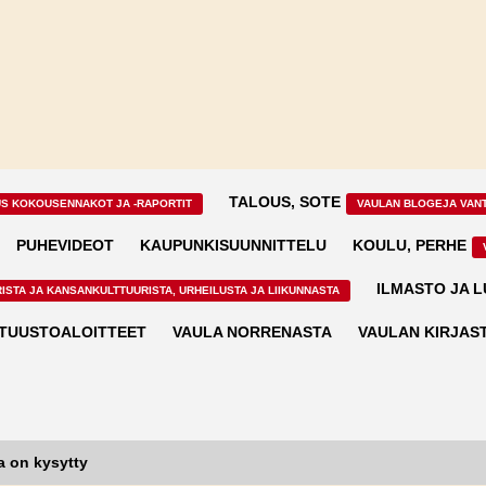
TALOUS, SOTE
US KOKOUSENNAKOT JA -RAPORTIT
VAULAN BLOGEJA VAN
PUHEVIDEOT
KAUPUNKISUUNNITTELU
KOULU, PERHE
ILMASTO JA 
ISTA JA KANSANKULTTUURISTA, URHEILUSTA JA LIIKUNNASTA
TUUSTOALOITTEET
VAULA NORRENASTA
VAULAN KIRJAS
 on kysytty