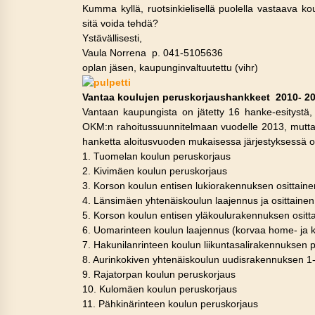
Kumma kyllä, ruotsinkielisellä puolella vastaava ko
sitä voida tehdä?
Ystävällisesti,
Vaula Norrena p. 041-5105636
oplan jäsen, kaupunginvaltuutettu (vihr)
Vantaa koulujen peruskorjaushankkeet 2010- 2
Vantaan kaupungista on jätetty 16 hanke-esitystä,
OKM:n rahoitussuunnitelmaan vuodelle 2013, mutta
hanketta aloitusvuoden mukaisessa järjestyksessä o
1. Tuomelan koulun peruskorjaus
2. Kivimäen koulun peruskorjaus
3. Korson koulun entisen lukiorakennuksen osittain
4. Länsimäen yhtenäiskoulun laajennus ja osittaine
5. Korson koulun entisen yläkoulurakennuksen ositt
6. Uomarinteen koulun laajennus (korvaa home- ja kos
7. Hakunilanrinteen koulun liikuntasalirakennuksen 
8. Aurinkokiven yhtenäiskoulun uudisrakennuksen 1
9. Rajatorpan koulun peruskorjaus
10. Kulomäen koulun peruskorjaus
11. Pähkinärinteen koulun peruskorjaus