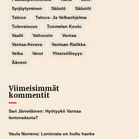
Syrjäytyminen
Säästö
Säästöt
Talous
Talous- Ja Velkaohjelma
Tulevaisuus
Tuomelan Koulu
Vaalit
Valtuusto
Vantaa
Vantaa-Kerava
Vantaan Ratikka
Velka
Verot
Yhteisöllisyys
Äänest
Viimeisimmät
kommentit
Sari Järveläinen
:
Hyötyykö Vantaa
lentoradasta?
Vaula Norrena
:
Lentorata on hullu hanke