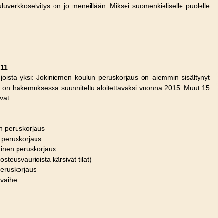
uluverkkoselvitys on jo meneillään. Miksei suomenkieliselle puolelle
011
 joista yksi: Jokiniemen koulun peruskorjaus on aiemmin sisältynyt
 on hakemuksessa suunniteltu aloitettavaksi vuonna 2015. Muut 15
vat:
en peruskorjaus
n peruskorjaus
ainen peruskorjaus
teusvaurioista kärsivät tilat)
peruskorjaus
-vaihe