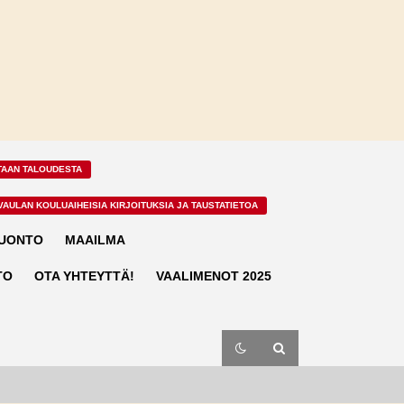
TAAN TALOUDESTA
VAULAN KOULUAIHEISIA KIRJOITUKSIA JA TAUSTATIETOA
LUONTO
MAAILMA
TO
OTA YHTEYTTÄ!
VAALIMENOT 2025