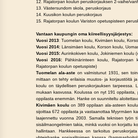
12. Rajatorpan koulun peruskorjauksen 2-vaihe/van
13. Västersundom skola, peruskorjaus
14. Kuusikon koulun peruskorjaus
15. Rajatorpan koulun Variston opetuspisteen perus
Vantaan kaupungin oma kiireellisyysjärjestys:
Vuosi 2013
: Tuomelan koulu, Kivimäen koulu, Kors
Vuosi 2014:
Länsimäen koulu, Korson koulu, Uomari
Vuosi 2015:
Aurinkokiven koulu, Jokiniemen koulu (
Vuosi 2016:
Pähkinärinteen koulu, Rajatorpan k
Rajatorpan koulun opetuspiste)
Tuomelan ala-aste
on valmistunut 1931, sen toine
mittaan on tehty erilaisia muutos- ja korjaustöitä
koulu on täydellisen peruskorjauksen tarpeessa.
mukaan kasvussa. Koulussa on nyt 191 oppilasta, pe
oppilasta enemmän. Hanke on suunniteltu aloitetta
Kivimäen koulu
on 389 oppilaan ala-asteen koulu, 
sijoittaa 672 oppilasta ja vastaanottaa Myyrmäen 
laajennettu vuonna 2003. Samalla teknisen työn ti
sisäilmaongelmien takia, minkä vuoksi on korjattu ko
hallintaan. Hankkeessa on tarkoitus peruskorjata
yhteishanke sosiaalitoimen kanssa (hammashoitola