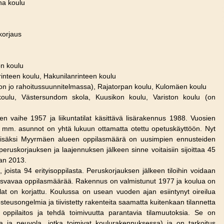
ha koulu
korjaus
on koulu
nteen koulu, Hakunilanrinteen koulu
on jo rahoitussuunnitelmassa), Rajatorpan koulu, Kulomäen koulu
oulu, Västersundom skola, Kuusikon koulu, Variston koulu (on
n vaihe 1957 ja liikuntatilat käsittävä lisärakennus 1988. Vuosien
 ja mm. asunnot on yhtä lukuun ottamatta otettu opetuskäyttöön. Nyt
 Lisäksi Myyrmäen alueen oppilasmäärä on uusimpien ennusteiden
ruskorjauksen ja laajennuksen jälkeen sinne voitaisiin sijoittaa 45
van 2013.
joista 94 erityisoppilasta. Peruskorjauksen jälkeen tiloihin voidaan
kasvavaa oppilasmäärää. Rakennus on valmistunut 1977 ja koulua on
lat on korjattu. Koulussa on usean vuoden ajan esiintynyt oireilua
steusongelmia ja tiivistetty rakenteita saamatta kuitenkaan tilannetta
 oppilaitos ja tehdä toimivuutta parantavia tilamuutoksia. Se on
 ja neuvola, jotka toimivat koulurakennuksessa) ja on tarkoitus