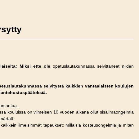
sytty
aiselta: Miksi ette ole
opetuslautakunnassa selvittäneet niiden
etuslautakunnassa selvitystä kaikkien vantaalaisten koulujen
tilantehostuspäätöksiä.
ton antaa.
missä kouluissa on viimeisen 10 vuoden aikana ollut sisäilmaongelmia
mmärtää.
kaikkein ilmeisimmät tapaukset: millaisia kosteusongelmia ja miten