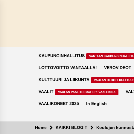
Skip
to
content
KAUPUNGINHALLITUS
VANTAAN KAUPUNGINHALLIT
LOTTOVOITTO VANTAALLA!
VEROVIDEOT
KULTTUURI JA LIIKUNTA
VAULAN BLOGIT KULTTUUR
VAALIT
VAL
VAULAN VAALITEEMAT ERI VAALEISSA
VAALIKONEET 2025
In English
Home
KAIKKI BLOGIT
Koulujen kunnosta