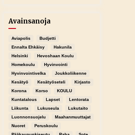
Avainsanoja
Aviapolis
Budjetti
Ennalta Ehkäisy
Hakunila
Helsinki
Hevoshaan Koulu
Homekoulu
Hyvinvointi
Hyvinvointivelka
Joukkoliikenne
Kesätyö
Kesätyöseteli
Kirjasto
Korona
Korso
KOULU
Kuntatalous
Lapset
Lentorata
Liikunta
Lukuseula
Lukutaito
Luonnonsuojelu
Maahanmuuttajat
Nuoret
Peruskoulu
Pääkaupunkiseutu
Raha
Sote