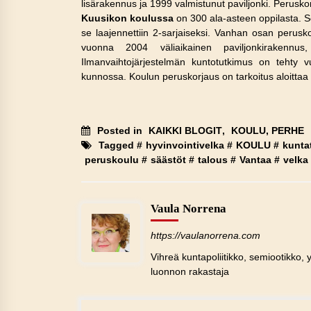
lisärakennus ja 1999 valmistunut paviljonki. Perusk
Kuusikon koulussa
on 300 ala-asteen oppilasta. S
se laajennettiin 2-sarjaiseksi. Vanhan osan perus
vuonna 2004 väliaikainen paviljonkirakennus
Ilmanvaihtojärjestelmän kuntotutkimus on tehty
kunnossa. Koulun peruskorjaus on tarkoitus aloitta
Posted in
KAIKKI BLOGIT
,
KOULU, PERHE
Tagged #
hyvinvointivelka
#
KOULU
#
kunta
peruskoulu
#
säästöt
#
talous
#
Vantaa
#
velka
Vaula Norrena
https://vaulanorrena.com
Vihreä kuntapoliitikko, semiootikko, y
luonnon rakastaja