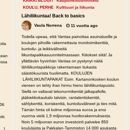
KAIKKI BLOGIT
Kaupunkisuunnittelu
KOULU, PERHE
Kulttuuri ja liikunta
Lähiliikuntaa! Back to basics
Vaula Norrena
11 vuotta ago
Todella upeaa, että Vantaa painottaa asuinalueille ja
koulujen pihoille rakennettavia monitoimikenttiä,
oita
kuntoilu- ja leikkivälineitä
liikuntapaikkasuunnitelmassaan. Kiitokset siitä! Ja
rkean
yllättävän hyvinhän Vantaa on pystynyt näitä
sessa
lähiliikuntapaikkoja rakentamaan tiukasta
säästökuurista huolimatta. KOULUJEN
LÄHILIIKUNTAPAIKAT Esim. Kartanonkosken koulun
viereen on tehty ihan hirmu hieno lähiliikuntapuisto.
Siellä on valtavat tekonurmikentät jalkapallolle,
jääkiekkokaukalo talvisin, rantalentiskentät,
sählykenttä, koriskenttä, kuntoiluvälineet ja ties mitä.
4406
Tämän hinta oli kolme miljoonaa euroa ja ensi
vuonna vielä 1,9 miljoonaa huoltorakennuksesta.
ti.
Noin 5 miljoonan euron investointi palvelee 850
koululaista ja Pakkalan-Tammiston 14.000 asukasta.
[…]