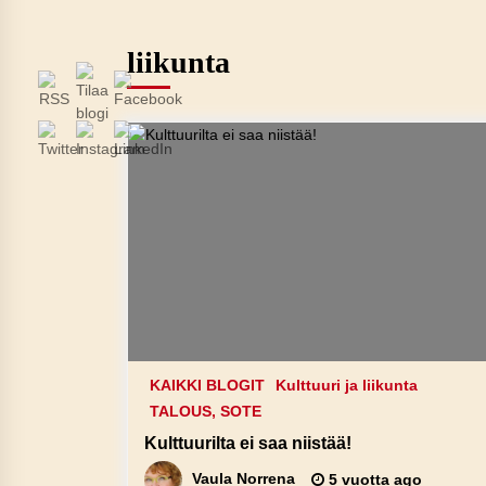
liikunta
KAIKKI BLOGIT
Kulttuuri ja liikunta
TALOUS, SOTE
Kulttuurilta ei saa niistää!
Vaula Norrena
5 vuotta ago