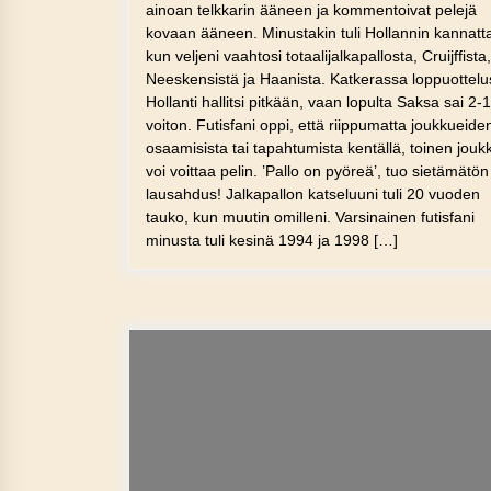
ainoan telkkarin ääneen ja kommentoivat pelejä
kovaan ääneen. Minustakin tuli Hollannin kannatta
kun veljeni vaahtosi totaalijalkapallosta, Cruijffista,
Neeskensistä ja Haanista. Katkerassa loppuottel
Hollanti hallitsi pitkään, vaan lopulta Saksa sai 2-1
voiton. Futisfani oppi, että riippumatta joukkueide
osaamisista tai tapahtumista kentällä, toinen jouk
voi voittaa pelin. ’Pallo on pyöreä’, tuo sietämätön
lausahdus! Jalkapallon katseluuni tuli 20 vuoden
tauko, kun muutin omilleni. Varsinainen futisfani
minusta tuli kesinä 1994 ja 1998 […]