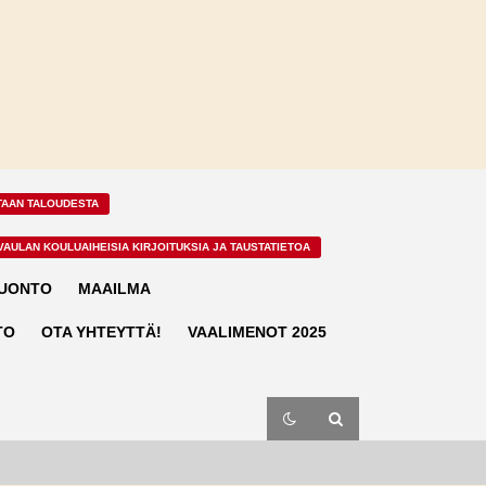
TAAN TALOUDESTA
VAULAN KOULUAIHEISIA KIRJOITUKSIA JA TAUSTATIETOA
LUONTO
MAAILMA
TO
OTA YHTEYTTÄ!
VAALIMENOT 2025