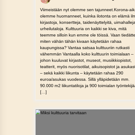
Viimeistään nyt olemme sen tajunneet.Korona-ai
olemme huomanneet, kuinka ilotonta on elämä il
kirjastoja, konsertteja, taidenäyttelyitä, uimahalleja
urheilutaloja. Kulttuuria on kaikki se kiva, mitä
teemme silloin kun emme ole töissä. Vaan tiedätt
miten vähän tähän kivaan käytetään rahaa
kaupungissa? Vantaa satsaa kulttuuriin rutkasti
vähemmän Vantaalla koko kulttuurin toimialaan –
johon kuuluvat kirjastot, museot, musiikkiopistot,
teatterit, myös nuorisotilat, aikuisopistot ja asukas
– sekä kaikki liikunta – käytetään rahaa 290
euroa/asukas vuodessa. Sillä ylläpidetään mm.
90.000 m2 liikuntatiloja ja 900 toimialan työntekijä
[…]