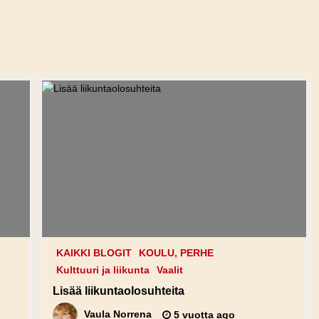
KAIKKI BLOGIT
KOULU, PERHE
Kulttuuri ja liikunta
Vaalit
Lisää liikuntaolosuhteita
Vaula Norrena
5 vuotta ago