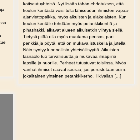
kotiseutuyhteisö. Nyt lisään tähän ehdotuksen, että
ja,
koulun kentästä voisi tulla lähiseudun ihmisten vapaa-
ajanviettopaikka, myös aikuisten ja eläkeläisten. Kun
ussa
koulun kentälle tehdään myös petankkikenttä ja
pihashakki, alkavat alueen aikuisetkin viihtyä siellä.
n
Tietysti pitää olla myös muutama pensas, pari
kue
penkkiä ja pöytä, että on mukava istuskella ja jutella.
Näin syntyy luonnollista yhteisöllisyyttä. Aikuisten
läsnäolo tuo turvallisuutta ja mukavaa ilmapiiriä
lapsille ja nuorille. Perheet tutustuvat toisiinsa. Myös
vanhat ihmiset saavat seuraa, jos perustetaan esim.
jokailtainen yhteinen petankkikerho. Ilkivallan […]