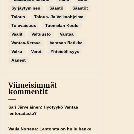
Syrjäytyminen
Säästö
Säästöt
Talous
Talous- Ja Velkaohjelma
Tulevaisuus
Tuomelan Koulu
Vaalit
Valtuusto
Vantaa
Vantaa-Kerava
Vantaan Ratikka
Velka
Verot
Yhteisöllisyys
Äänest
Viimeisimmät
kommentit
Sari Järveläinen
:
Hyötyykö Vantaa
lentoradasta?
Vaula Norrena
:
Lentorata on hullu hanke