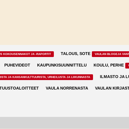
TALOUS, SOTE
US KOKOUSENNAKOT JA -RAPORTIT
VAULAN BLOGEJA VAN
PUHEVIDEOT
KAUPUNKISUUNNITTELU
KOULU, PERHE
ILMASTO JA 
ISTA JA KANSANKULTTUURISTA, URHEILUSTA JA LIIKUNNASTA
TUUSTOALOITTEET
VAULA NORRENASTA
VAULAN KIRJAS