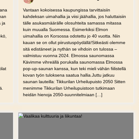
kana
Vantaan kokoisessa kaupungissa tarvittaisiin
man
kahdeksan uimahallia ja viisi jäähallia, jos haluttaisiin
 ja
tälle asukasmäärälle olosuhteita samassa mitassa
kuin muualla Suomessa. Esimerkiksi Elmon
ekö,
uimahallia on Korsossa odotettu jo 40 vuotta. Niin
kauan se on ollut piirustuspöydällä!Sitkeästi olemme
sitä edistäneet ja nythän se vihdoin on tulossa –
valmistuu vuonna 2024. Elmossa saunomassa
Kävimme vihreällä porukalla saunomassa Elmossa
tilat
pop-up-saunan kanssa, kun teki mieli vähän fiilistellä
kovan työn tuloksena saatua hallia.Juttu jatkuu
saunan lauteilla: Tikkurilan Urheilupuisto 2050 Sitten
ä.
menimme Tikkurilan Urheilupuistoon tutkimaan
heidän hienoja 2050-suunnitelmiaan […]