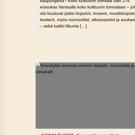
kaupungissa? Koko kulttuurin toimiala vain 278
e/asukas Vantaalla koko kulttuurin toimialaan – j
siis kuuluvat paitsi kirjastot, museot, musiikkiopisto
teatterit, myös nuorisotilat, aikuisopistot ja asukas
– sekä kaikki liikunta […]