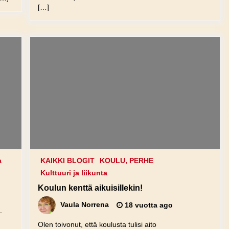
[…]
a
KAIKKI BLOGIT
KOULU, PERHE
Kulttuuri ja liikunta
Koulun kenttä aikuisillekin!
Vaula Norrena
18 vuotta ago
–
Olen toivonut, että koulusta tulisi aito