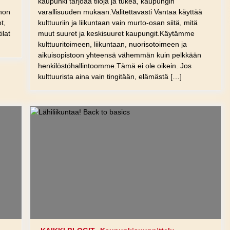
kaupunki tarjoaa tiloja ja tukea, kaupungin
ohon
varallisuuden mukaan.Valitettavasti Vantaa käyttää
t,
kulttuuriin ja liikuntaan vain murto-osan siitä, mitä
tilat
muut suuret ja keskisuuret kaupungit.Käytämme
kulttuuritoimeen, liikuntaan, nuorisotoimeen ja
aikuisopistoon yhteensä vähemmän kuin pelkkään
henkilöstöhallintoomme.Tämä ei ole oikein. Jos
kulttuurista aina vain tingitään, elämästä […]