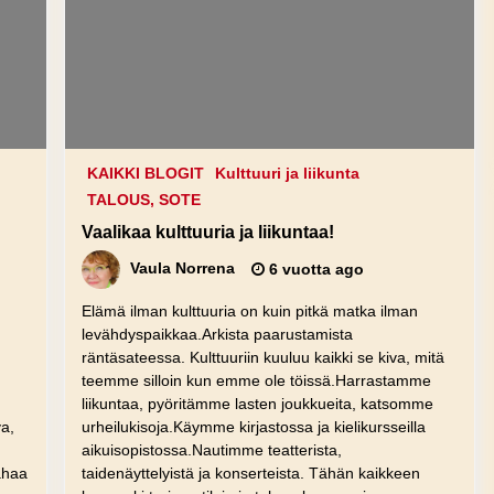
KAIKKI BLOGIT
Kulttuuri ja liikunta
TALOUS, SOTE
Vaalikaa kulttuuria ja liikuntaa!
Vaula Norrena
6 vuotta ago
Elämä ilman kulttuuria on kuin pitkä matka ilman
levähdyspaikkaa.Arkista paarustamista
räntäsateessa. Kulttuuriin kuuluu kaikki se kiva, mitä
teemme silloin kun emme ole töissä.Harrastamme
,
liikuntaa, pyöritämme lasten joukkueita, katsomme
va,
urheilukisoja.Käymme kirjastossa ja kielikursseilla
aikuisopistossa.Nautimme teatterista,
ahaa
taidenäyttelyistä ja konserteista. Tähän kaikkeen