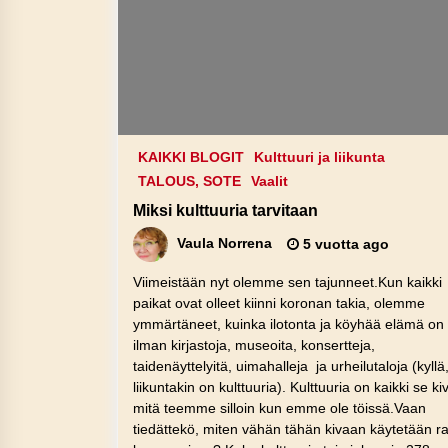
KAIKKI BLOGIT
Kulttuuri ja liikunta
TALOUS, SOTE
Vaalit
Miksi kulttuuria tarvitaan
Vaula Norrena
5 vuotta ago
Viimeistään nyt olemme sen tajunneet.Kun kaikki
paikat ovat olleet kiinni koronan takia, olemme
ymmärtäneet, kuinka ilotonta ja köyhää elämä on
ilman kirjastoja, museoita, konsertteja,
taidenäyttelyitä, uimahalleja ja urheilutaloja (kyllä
liikuntakin on kulttuuria). Kulttuuria on kaikki se ki
mitä teemme silloin kun emme ole töissä.Vaan
tiedättekö, miten vähän tähän kivaan käytetään r