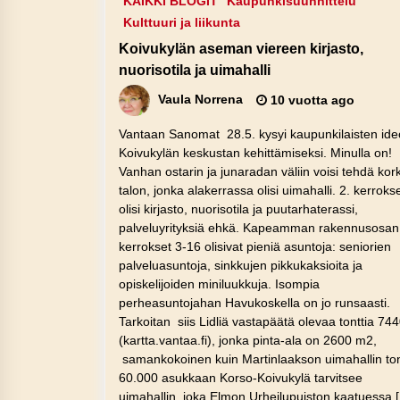
KAIKKI BLOGIT
Kaupunkisuunnittelu
Kulttuuri ja liikunta
Koivukylän aseman viereen kirjasto,
nuorisotila ja uimahalli
Vaula Norrena
10 vuotta ago
Vantaan Sanomat 28.5. kysyi kaupunkilaisten ide
Koivukylän keskustan kehittämiseksi. Minulla on!
Vanhan ostarin ja junaradan väliin voisi tehdä ko
talon, jonka alakerrassa olisi uimahalli. 2. kerrok
olisi kirjasto, nuorisotila ja puutarhaterassi,
palveluyrityksiä ehkä. Kapeamman rakennusosan
kerrokset 3-16 olisivat pieniä asuntoja: seniorien
palveluasuntoja, sinkkujen pikkukaksioita ja
opiskelijoiden miniluukkuja. Isompia
perheasuntojahan Havukoskella on jo runsaasti.
Tarkoitan siis Lidliä vastapäätä olevaa tonttia 7
(kartta.vantaa.fi), jonka pinta-ala on 2600 m2,
samankokoinen kuin Martinlaakson uimahallin tont
60.000 asukkaan Korso-Koivukylä tarvitsee
uimahallin, joka Elmon Urheilupuiston kaatuessa 