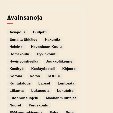
Avainsanoja
Aviapolis
Budjetti
Ennalta Ehkäisy
Hakunila
Helsinki
Hevoshaan Koulu
Homekoulu
Hyvinvointi
Hyvinvointivelka
Joukkoliikenne
Kesätyö
Kesätyöseteli
Kirjasto
Korona
Korso
KOULU
Kuntatalous
Lapset
Lentorata
Liikunta
Lukuseula
Lukutaito
Luonnonsuojelu
Maahanmuuttajat
Nuoret
Peruskoulu
Pääkaupunkiseutu
Raha
Sote