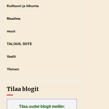
Kulttuuri ja liikunta
Maailma
muut
TALOUS, SOTE
Vaalit
Yleinen
Tilaa blogit
Tilaa uudet blogit meiliin: