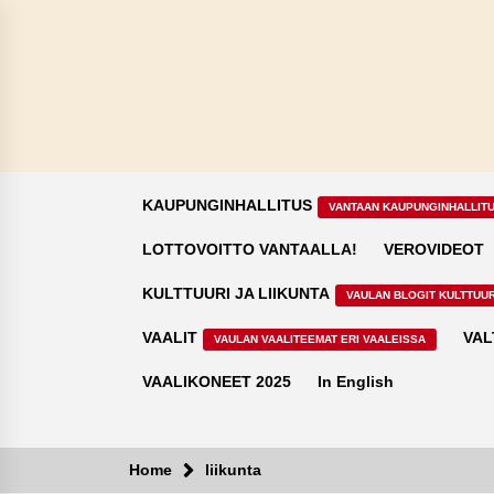
Skip
to
content
KAUPUNGINHALLITUS
VANTAAN KAUPUNGINHALLIT
LOTTOVOITTO VANTAALLA!
VEROVIDEOT
KULTTUURI JA LIIKUNTA
VAULAN BLOGIT KULTTUUR
VAALIT
VAL
VAULAN VAALITEEMAT ERI VAALEISSA
VAALIKONEET 2025
In English
Home
liikunta