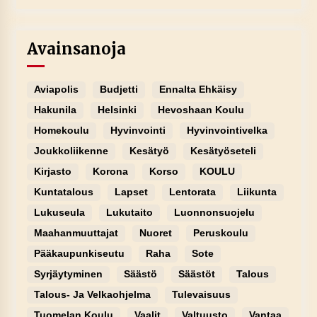
Avainsanoja
Aviapolis
Budjetti
Ennalta Ehkäisy
Hakunila
Helsinki
Hevoshaan Koulu
Homekoulu
Hyvinvointi
Hyvinvointivelka
Joukkoliikenne
Kesätyö
Kesätyöseteli
Kirjasto
Korona
Korso
KOULU
Kuntatalous
Lapset
Lentorata
Liikunta
Lukuseula
Lukutaito
Luonnonsuojelu
Maahanmuuttajat
Nuoret
Peruskoulu
Pääkaupunkiseutu
Raha
Sote
Syrjäytyminen
Säästö
Säästöt
Talous
Talous- Ja Velkaohjelma
Tulevaisuus
Tuomelan Koulu
Vaalit
Valtuusto
Vantaa