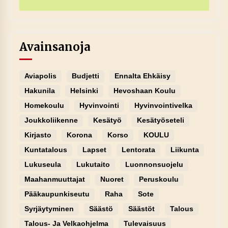
Avainsanoja
Aviapolis
Budjetti
Ennalta Ehkäisy
Hakunila
Helsinki
Hevoshaan Koulu
Homekoulu
Hyvinvointi
Hyvinvointivelka
Joukkoliikenne
Kesätyö
Kesätyöseteli
Kirjasto
Korona
Korso
KOULU
Kuntatalous
Lapset
Lentorata
Liikunta
Lukuseula
Lukutaito
Luonnonsuojelu
Maahanmuuttajat
Nuoret
Peruskoulu
Pääkaupunkiseutu
Raha
Sote
Syrjäytyminen
Säästö
Säästöt
Talous
Talous- Ja Velkaohjelma
Tulevaisuus