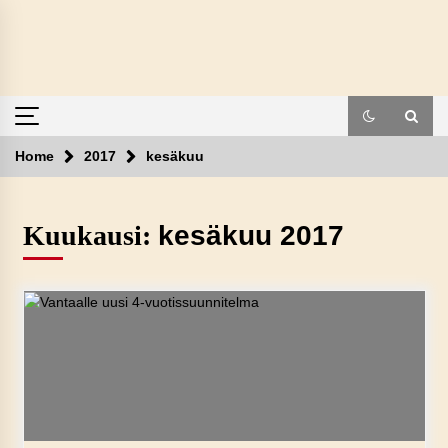
Skip
to
content
Home
2017
kesäkuu
Kuukausi:
kesäkuu 2017