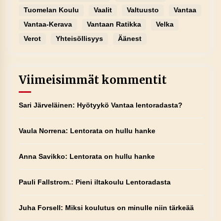
Tuomelan Koulu
Vaalit
Valtuusto
Vantaa
Vantaa-Kerava
Vantaan Ratikka
Velka
Verot
Yhteisöllisyys
Äänest
Viimeisimmät kommentit
Sari Järveläinen
:
Hyötyykö Vantaa lentoradasta?
Vaula Norrena
:
Lentorata on hullu hanke
Anna Savikko
:
Lentorata on hullu hanke
Pauli Fallstrom.
:
Pieni iltakoulu Lentoradasta
Juha Forsell
:
Miksi koulutus on minulle niin tärkeää