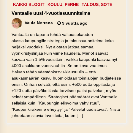
KAIKKI BLOGIT
KOULU, PERHE
TALOUS, SOTE
Vantaalle uusi 4-vuotissuunnitelma
Vaula Norrena
9 vuotta ago
Vantaalla on tapana tehdä valtuustokauden
alussa kaupungille strategia ja taloussuunnitelma koko
neljäksi vuodeksi. Nyt aiotaan jatkaa samaa
vyönkiristyslinjaa kuin viime kaudella. Menot saavat
kasvaa vain 1,5% vuosittain, vaikka kaupunki kasvaa nyt
4000 asukkaan vuosivauhtia. Se on kova vaatimus.
Haluan tähän väestönkasvu-klausuulin – että
asukasmäärän kasvu huomioidaan toimialojen budjeteissa
ensin. Onhan selvää, että esim. +500 uutta oppilasta ja
+120 uutta päiväkotilasta tarvitsee paitsi palvelun, myös
seinät ympärilleen. Strategiset päämäärät ovat Vantaalla
sellaisia kuin ”Kaupungin elinvoima vahvistuu”,
”Kaupunkirakenne eheytyy” ja ”Palvelut uudistuvat”. Niistä
johdetaan sitovia tavoitteita, kuten […]