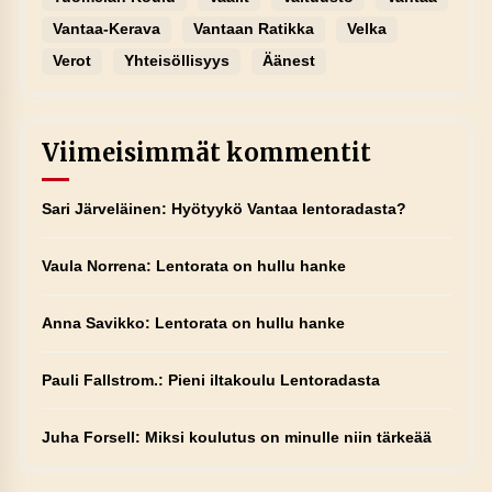
Vantaa-Kerava
Vantaan Ratikka
Velka
Verot
Yhteisöllisyys
Äänest
Viimeisimmät kommentit
Sari Järveläinen
:
Hyötyykö Vantaa lentoradasta?
Vaula Norrena
:
Lentorata on hullu hanke
Anna Savikko
:
Lentorata on hullu hanke
Pauli Fallstrom.
:
Pieni iltakoulu Lentoradasta
Juha Forsell
:
Miksi koulutus on minulle niin tärkeää