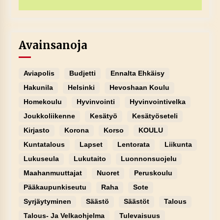
Avainsanoja
Aviapolis
Budjetti
Ennalta Ehkäisy
Hakunila
Helsinki
Hevoshaan Koulu
Homekoulu
Hyvinvointi
Hyvinvointivelka
Joukkoliikenne
Kesätyö
Kesätyöseteli
Kirjasto
Korona
Korso
KOULU
Kuntatalous
Lapset
Lentorata
Liikunta
Lukuseula
Lukutaito
Luonnonsuojelu
Maahanmuuttajat
Nuoret
Peruskoulu
Pääkaupunkiseutu
Raha
Sote
Syrjäytyminen
Säästö
Säästöt
Talous
Talous- Ja Velkaohjelma
Tulevaisuus