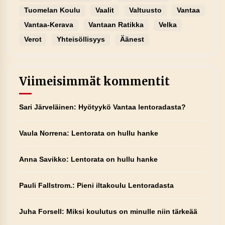
Tuomelan Koulu
Vaalit
Valtuusto
Vantaa
Vantaa-Kerava
Vantaan Ratikka
Velka
Verot
Yhteisöllisyys
Äänest
Viimeisimmät kommentit
Sari Järveläinen
:
Hyötyykö Vantaa lentoradasta?
Vaula Norrena
:
Lentorata on hullu hanke
Anna Savikko
:
Lentorata on hullu hanke
Pauli Fallstrom.
:
Pieni iltakoulu Lentoradasta
Juha Forsell
:
Miksi koulutus on minulle niin tärkeää