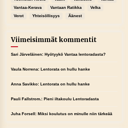
Vantaa-Kerava
Vantaan Ratikka
Velka
Verot
Yhteisöllisyys
Äänest
Viimeisimmät kommentit
Sari Järveläinen
:
Hyötyykö Vantaa lentoradasta?
Vaula Norrena
:
Lentorata on hullu hanke
Anna Savikko
:
Lentorata on hullu hanke
Pauli Fallstrom.
:
Pieni iltakoulu Lentoradasta
Juha Forsell
:
Miksi koulutus on minulle niin tärkeää