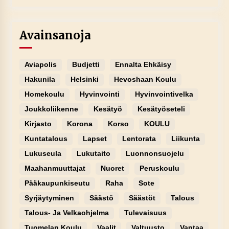
Avainsanoja
Aviapolis
Budjetti
Ennalta Ehkäisy
Hakunila
Helsinki
Hevoshaan Koulu
Homekoulu
Hyvinvointi
Hyvinvointivelka
Joukkoliikenne
Kesätyö
Kesätyöseteli
Kirjasto
Korona
Korso
KOULU
Kuntatalous
Lapset
Lentorata
Liikunta
Lukuseula
Lukutaito
Luonnonsuojelu
Maahanmuuttajat
Nuoret
Peruskoulu
Pääkaupunkiseutu
Raha
Sote
Syrjäytyminen
Säästö
Säästöt
Talous
Talous- Ja Velkaohjelma
Tulevaisuus
Tuomelan Koulu
Vaalit
Valtuusto
Vantaa