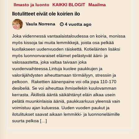
Ilmasto ja luonto
KAIKKI BLOGIT
Maailma
Ilotulitteet eivät ole koirien ilo
Vaula Norrena
4 vuotta ago
Joka viidennessä vantaalaistaloudessa on koiria, monissa
myös kissoja tai muita lemmikkejä, joista osa pelkää
kuollakseen uudenvuoden räiskettä. Kotieläinten lisäksi
myös luonnonvaraiset eläimet pelästyvät ääni- ja
valosaastetta, joka valtaa taivaan joka
vuodenvaihteessa.Lintuja kuolee paukkujen ja
valoräjähdysten aiheuttamaan törmäilyyn, stressiin ja
pelkoon. Rakettien äänenpaine voi olla jopa 110-170
desibeliä. Se voi aiheuttaa ihmisellekin kuulovamman
kerrasta. Äkillistä ääntä säikähtänyt eläin alkaa usein
pelätä muunkinlaisia ääniä, paukkuarkuus yleensä vain
voimistuu ajan kuluessa. Uuden vuoden paukut ja
ilotulitukset saavat aikaan lemmikki- ja luonnoneläimille
suurta pelkoa […]