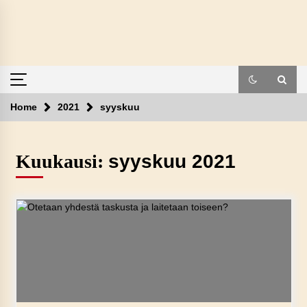
Skip
to
content
Home
2021
syyskuu
Kuukausi:
syyskuu 2021