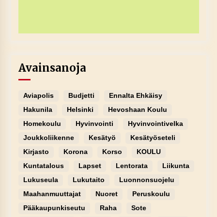
Avainsanoja
Aviapolis
Budjetti
Ennalta Ehkäisy
Hakunila
Helsinki
Hevoshaan Koulu
Homekoulu
Hyvinvointi
Hyvinvointivelka
Joukkoliikenne
Kesätyö
Kesätyöseteli
Kirjasto
Korona
Korso
KOULU
Kuntatalous
Lapset
Lentorata
Liikunta
Lukuseula
Lukutaito
Luonnonsuojelu
Maahanmuuttajat
Nuoret
Peruskoulu
Pääkaupunkiseutu
Raha
Sote