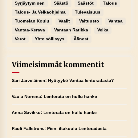
Syrjäytyminen
Säästö
Säästöt
Talous
Talous- Ja Velkaohjelma
Tulevaisuus
Tuomelan Koulu
Vaalit
Valtuusto
Vantaa
Vantaa-Kerava
Vantaan Ratikka
Velka
Verot
Yhteisöllisyys
Äänest
Viimeisimmät kommentit
Sari Järveläinen
:
Hyötyykö Vantaa lentoradasta?
Vaula Norrena
:
Lentorata on hullu hanke
Anna Savikko
:
Lentorata on hullu hanke
Pauli Fallstrom.
:
Pieni iltakoulu Lentoradasta