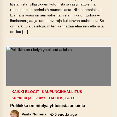
litistämistä, villasukkien kutomista ja räsymattojen ja
ruusukuppien perimistä mummolasta. Niin suomalaista!
Elämänsiivous on sen vähentämistä, mikä on turhaa –
ihmisenergiaa ja luonnonvaroja kuluttavaa touhotusta.Se
on harkittuja valintoja, miten kannattaa elää niin että siitä
on iloa […]
KAIKKI BLOGIT
KAUPUNGINHALLITUS
Kulttuuri ja liikunta
TALOUS, SOTE
Politiikka on riitelyä yhteisistä asioista
Vaula Norrena
5 vuotta ago