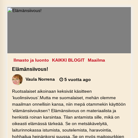
Ilmasto ja luonto
KAIKKI BLOGIT
Maailma
Elämänsiivous!
Vaula Norrena
5 vuotta ago
Ruotsalaiset aikoinaan keksivät käsitteen
’kuolinsiivous’.Mutta me suomalaiset, mehän olemme
maailman onnellisin kansa, niin mepä otammekin käyttöön
’elämänsiivouksen’! Elämänsiivous on materiaalista ja
henkistä roinan karsintaa. Tilan antamista sille, mikä on
oikeasti elämässä tärkeää. Se on metsäkävelyitä,
laiturinnokassa istumista, soutelemista, haravointia,
hohhailua heinänkorsi suussa..Se on myös maitopurkkien