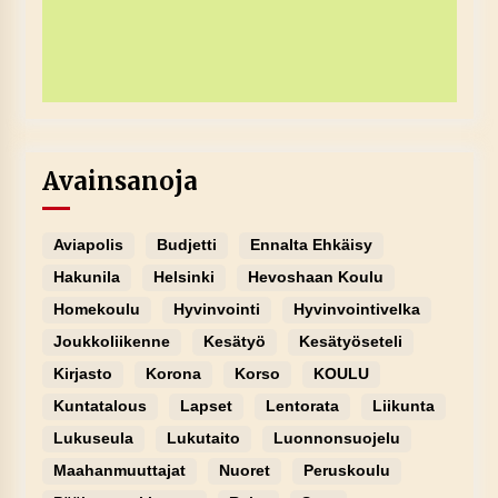
Avainsanoja
Aviapolis
Budjetti
Ennalta Ehkäisy
Hakunila
Helsinki
Hevoshaan Koulu
Homekoulu
Hyvinvointi
Hyvinvointivelka
Joukkoliikenne
Kesätyö
Kesätyöseteli
Kirjasto
Korona
Korso
KOULU
Kuntatalous
Lapset
Lentorata
Liikunta
Lukuseula
Lukutaito
Luonnonsuojelu
Maahanmuuttajat
Nuoret
Peruskoulu