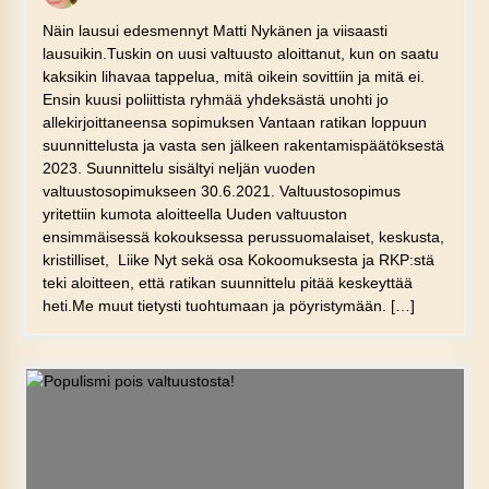
Näin lausui edesmennyt Matti Nykänen ja viisaasti
lausuikin.Tuskin on uusi valtuusto aloittanut, kun on saatu
kaksikin lihavaa tappelua, mitä oikein sovittiin ja mitä ei.
Ensin kuusi poliittista ryhmää yhdeksästä unohti jo
allekirjoittaneensa sopimuksen Vantaan ratikan loppuun
suunnittelusta ja vasta sen jälkeen rakentamispäätöksestä
2023. Suunnittelu sisältyi neljän vuoden
valtuustosopimukseen 30.6.2021. Valtuustosopimus
yritettiin kumota aloitteella Uuden valtuuston
ensimmäisessä kokouksessa perussuomalaiset, keskusta,
kristilliset, Liike Nyt sekä osa Kokoomuksesta ja RKP:stä
teki aloitteen, että ratikan suunnittelu pitää keskeyttää
heti.Me muut tietysti tuohtumaan ja pöyristymään. […]