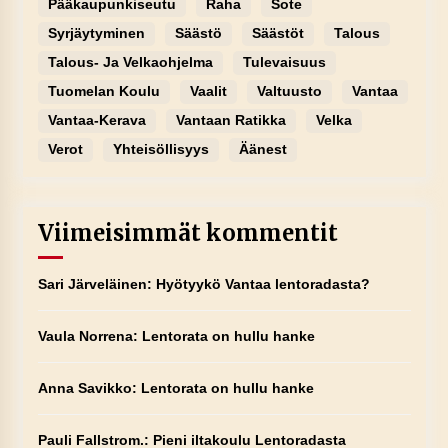
Pääkaupunkiseutu
Raha
Sote
Syrjäytyminen
Säästö
Säästöt
Talous
Talous- Ja Velkaohjelma
Tulevaisuus
Tuomelan Koulu
Vaalit
Valtuusto
Vantaa
Vantaa-Kerava
Vantaan Ratikka
Velka
Verot
Yhteisöllisyys
Äänest
Viimeisimmät kommentit
Sari Järveläinen
:
Hyötyykö Vantaa lentoradasta?
Vaula Norrena
:
Lentorata on hullu hanke
Anna Savikko
:
Lentorata on hullu hanke
Pauli Fallstrom.
:
Pieni iltakoulu Lentoradasta