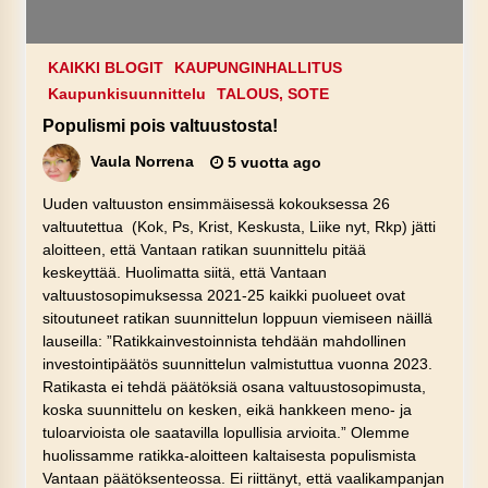
KAIKKI BLOGIT
KAUPUNGINHALLITUS
Kaupunkisuunnittelu
TALOUS, SOTE
Populismi pois valtuustosta!
Vaula Norrena
5 vuotta ago
Uuden valtuuston ensimmäisessä kokouksessa 26
valtuutettua (Kok, Ps, Krist, Keskusta, Liike nyt, Rkp) jätti
aloitteen, että Vantaan ratikan suunnittelu pitää
keskeyttää. Huolimatta siitä, että Vantaan
valtuustosopimuksessa 2021-25 kaikki puolueet ovat
sitoutuneet ratikan suunnittelun loppuun viemiseen näillä
lauseilla: ”Ratikkainvestoinnista tehdään mahdollinen
investointipäätös suunnittelun valmistuttua vuonna 2023.
Ratikasta ei tehdä päätöksiä osana valtuustosopimusta,
koska suunnittelu on kesken, eikä hankkeen meno- ja
tuloarvioista ole saatavilla lopullisia arvioita.” Olemme
huolissamme ratikka-aloitteen kaltaisesta populismista
Vantaan päätöksenteossa. Ei riittänyt, että vaalikampanjan