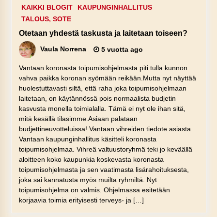
KAIKKI BLOGIT
KAUPUNGINHALLITUS
TALOUS, SOTE
Otetaan yhdestä taskusta ja laitetaan toiseen?
Vaula Norrena
5 vuotta ago
Vantaan koronasta toipumisohjelmasta piti tulla kunnon
vahva paikka koronan syömään reikään.Mutta nyt näyttää
huolestuttavasti siltä, että raha joka toipumisohjelmaan
laitetaan, on käytännössä pois normaalista budjetin
kasvusta monella toimialalla. Tämä ei nyt ole ihan sitä,
mitä kesällä tilasimme.Asiaan palataan
budjettineuvotteluissa! Vantaan vihreiden tiedote asiasta
Vantaan kaupunginhallitus käsitteli koronasta
toipumisohjelmaa. Vihreä valtuustoryhmä teki jo keväällä
aloitteen koko kaupunkia koskevasta koronasta
toipumisohjelmasta ja sen vaatimasta lisärahoituksesta,
joka sai kannatusta myös muilta ryhmiltä. Nyt
toipumisohjelma on valmis. Ohjelmassa esitetään
korjaavia toimia erityisesti terveys- ja […]