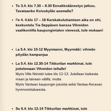
To 3.4. klo 7.30 – 8.30 Ennakkoäänestys jatkuu.
Tavataanko Koivukylän asemalla?
P
e 4. 4.klo 17 – 18 Kerskakuluttamisen aika on ohi,
keskustelu Tia Seppäsen kanssa Vihreiden
vaalikontilla kaupungintalon vieressä, tule mukaan!
L
a 5.4. klo 10-12 Myyrmanni, Myyrmäki: vihreän
pöydän kampanjaa
La 5.4. klo 12.30-14 Tikkurilan markkinat, tule
juttelemaan Vihreiden teltalle!
Myös Ville Niinistö tulee klo 12-13. Jutellaan kaikesta
maan ja taivaan välillä, mutta
Myös Vantaan kaupungin jutuista sekä Vantaa-Keravan
hyvinvointialueesta.
Su 6.4. klo 12-14 Tikkurilan markkinat, tule