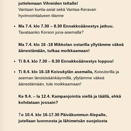
juttelemaan Vihreiden teltalle!
Vantaan kunta-asiat sekä Vantaa-Keravan
hyvinvointialueen tilanne
Ma 7.4. klo 7.30 – 8.30 Ennakkoäänestys jatkuu.
Tavataanko Korson juna-asemalla?
Ma 7.4. klo 16 -18 Mikkolan ostarilla yllytämme väkeä
äänestämään, tulkaa moikkaamaan!
Ti 8.4. klo 7.30 – 8.30 Ennakkoäänestys loppuu!
Ti 8.4. klo 16-18 Koivukylän asemalla,
Koivutorilla ja
aseman länsisisäänkäynnillä, yllytämme väkeä
äänestämään, tule moikkaamaan!
Ke 9.4. – la 12.4. Kampanjointia siellä ja täällä, ehkä
kohdataan jossain?
T
o 10.4. klo 16-17.30 Päiväkummun Alepalle,
jutellaan luonnosta ja lähimetsän suojelusta