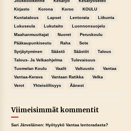
Joukkoliikenne
Kesätyö
Kesätyöseteli
Kirjasto
Korona
Korso
KOULU
Kuntatalous
Lapset
Lentorata
Liikunta
Lukuseula
Lukutaito
Luonnonsuojelu
Maahanmuuttajat
Nuoret
Peruskoulu
Pääkaupunkiseutu
Raha
Sote
Syrjäytyminen
Säästö
Säästöt
Talous
Talous- Ja Velkaohjelma
Tulevaisuus
Tuomelan Koulu
Vaalit
Valtuusto
Vantaa
Vantaa-Kerava
Vantaan Ratikka
Velka
Verot
Yhteisöllisyys
Äänest
Viimeisimmät kommentit
Sari Järveläinen
:
Hyötyykö Vantaa lentoradasta?