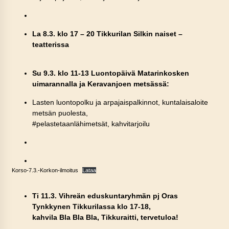
La 8.3. klo 17 – 20 Tikkurilan Silkin naiset –
teatterissa
Su 9.3. klo 11-13 Luontopäivä Matarinkosken
uimarannalla ja Keravanjoen metsässä:
Lasten luontopolku ja arpajaispalkinnot, kuntalaisaloite
metsän puolesta,
#pelastetaanlähimetsät, kahvitarjoilu
Korso-7.3.-Korkon-ilmoitus
Lataa
Ti 11.3. Vihreän eduskuntaryhmän pj Oras
Tynkkynen Tikkurilassa klo 17-18,
kahvila Bla Bla Bla, Tikkuraitti, tervetuloa!