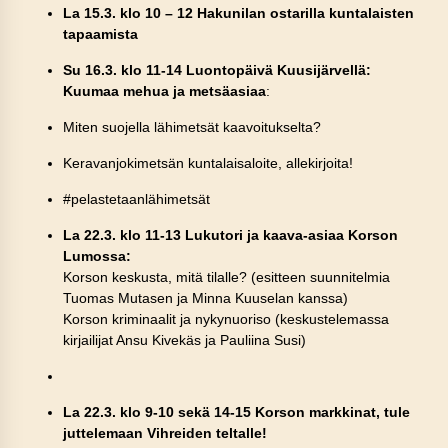
La 15.3. klo 10 – 12 Hakunilan ostarilla kuntalaisten
tapaamista
Su 16.3. klo 11-14 Luontopäivä Kuusijärvellä:
Kuumaa mehua ja metsäasiaa
:
Miten suojella lähimetsät kaavoitukselta?
Keravanjokimetsän kuntalaisaloite, allekirjoita!
#pelastetaanlähimetsät
La 22.3. klo 11-13 Lukutori ja kaava-asiaa Korson
Lumossa:
Korson keskusta, mitä tilalle? (esitteen suunnitelmia
Tuomas Mutasen ja Minna Kuuselan kanssa)
Korson kriminaalit ja nykynuoriso (keskustelemassa
kirjailijat Ansu Kivekäs ja Pauliina Susi)
La 22.3. klo 9-10 sekä 14-15 Korson markkinat, tule
juttelemaan Vihreiden teltalle!