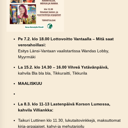
Pe 7.2. klo 18.00 Lottovoitto Vantaalla – Mitä saat
verorahoillasi:
Esitys Länsi-Vantaan vaalistartissa Wandas Lobby,
Myyrmäki
La 15.2. klo 14.30 – 16.00 Vihreä Ystävänpäivä,
kahvila Bla bla bla, Tikkuraitti, Tikkurila
MAALISKUU
La 8.3. klo 11-13 Lastenpäivä Korson Lumossa,
kahvila Villiankka:
Taikuri Luttinen klo 11.30, lukutaitovinkkejä, maksuttomat
kirja-arpajaiset, kahvi-ja mehutarjoilu