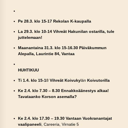
Pe 28.3. klo 15-17 Rekolan K-kaupalla
La 29.3. klo 10-14 Vihreät Hakunilan ostarilla, tule
juttelemaan!
Maanantaina 31.3. klo 15-16.30 Päiväkummun
Alepalla, Laurintie 84, Vantaa
HUHTIKUU
Ti 1.4. klo
15-1
8
Vihreät Koivuky
län
Koivutorilla
Ke 2.4. klo 7.30 – 8.30 Ennakkoäänestys alkaa!
Tavataanko Korson asemalla?
Ke 2.4. klo 17.30 – 19.30 Vantaan Vuokranantajat
vaalipaneeli
, Careeria, Virnatie 5