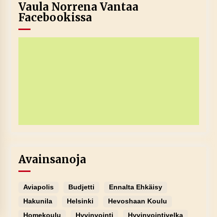
Vaula Norrena Vantaa
Facebookissa
Avainsanoja
Aviapolis
Budjetti
Ennalta Ehkäisy
Hakunila
Helsinki
Hevoshaan Koulu
Homekoulu
Hyvinvointi
Hyvinvointivelka