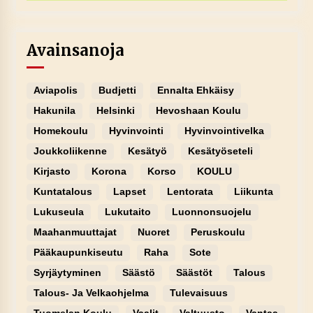
Avainsanoja
Aviapolis
Budjetti
Ennalta Ehkäisy
Hakunila
Helsinki
Hevoshaan Koulu
Homekoulu
Hyvinvointi
Hyvinvointivelka
Joukkoliikenne
Kesätyö
Kesätyöseteli
Kirjasto
Korona
Korso
KOULU
Kuntatalous
Lapset
Lentorata
Liikunta
Lukuseula
Lukutaito
Luonnonsuojelu
Maahanmuuttajat
Nuoret
Peruskoulu
Pääkaupunkiseutu
Raha
Sote
Syrjäytyminen
Säästö
Säästöt
Talous
Talous- Ja Velkaohjelma
Tulevaisuus