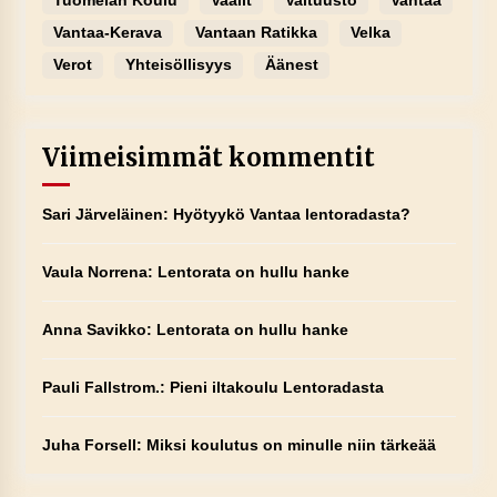
Tuomelan Koulu
Vaalit
Valtuusto
Vantaa
Vantaa-Kerava
Vantaan Ratikka
Velka
Verot
Yhteisöllisyys
Äänest
Viimeisimmät kommentit
Sari Järveläinen
:
Hyötyykö Vantaa lentoradasta?
Vaula Norrena
:
Lentorata on hullu hanke
Anna Savikko
:
Lentorata on hullu hanke
Pauli Fallstrom.
:
Pieni iltakoulu Lentoradasta
Juha Forsell
:
Miksi koulutus on minulle niin tärkeää