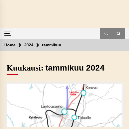
Skip
to
content
Home
2024
tammikuu
Kuukausi:
tammikuu 2024