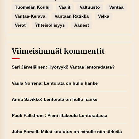
Tuomelan Koulu
Vaalit
Valtuusto
Vantaa
Vantaa-Kerava
Vantaan Ratikka
Velka
Verot
Yhteisöllisyys
Äänest
Viimeisimmät kommentit
Sari Järveläinen
:
Hyötyykö Vantaa lentoradasta?
Vaula Norrena
:
Lentorata on hullu hanke
Anna Savikko
:
Lentorata on hullu hanke
Pauli Fallstrom.
:
Pieni iltakoulu Lentoradasta
Juha Forsell
:
Miksi koulutus on minulle niin tärkeää