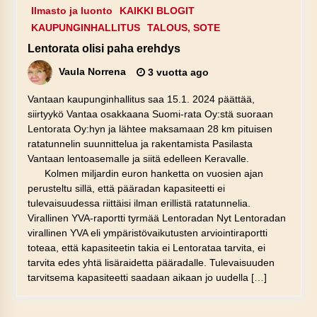
Ilmasto ja luonto
KAIKKI BLOGIT
KAUPUNGINHALLITUS
TALOUS, SOTE
Lentorata olisi paha erehdys
Vaula Norrena
3 vuotta ago
Vantaan kaupunginhallitus saa 15.1. 2024 päättää,
siirtyykö Vantaa osakkaana Suomi-rata Oy:stä suoraan
Lentorata Oy:hyn ja lähtee maksamaan 28 km pituisen
ratatunnelin suunnittelua ja rakentamista Pasilasta
Vantaan lentoasemalle ja siitä edelleen Keravalle.
Kolmen miljardin euron hanketta on vuosien ajan
perusteltu sillä, että pääradan kapasiteetti ei
tulevaisuudessa riittäisi ilman erillistä ratatunnelia.
Virallinen YVA-raportti tyrmää Lentoradan Nyt Lentoradan
virallinen YVA eli ympäristövaikutusten arviointiraportti
toteaa, että kapasiteetin takia ei Lentorataa tarvita, ei
tarvita edes yhtä lisäraidetta pääradalle. Tulevaisuuden
tarvitsema kapasiteetti saadaan aikaan jo uudella […]