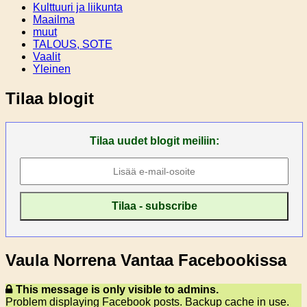
Kulttuuri ja liikunta
Maailma
muut
TALOUS, SOTE
Vaalit
Yleinen
Tilaa blogit
Tilaa uudet blogit meiliin:
Vaula Norrena Vantaa Facebookissa
This message is only visible to admins.
Problem displaying Facebook posts. Backup cache in use.