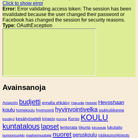
Click to show error
Error:
Error validating access token: The session has been
invalidated because the user changed their password or
Facebook has changed the session for security reasons.
Type:
OAuthException
Avainsanoja
budjetti
Hevoshaan
Aviapolis
ennalta ehkäisy
Hakunila
Helsinki
hyvinvointivelka
koulu
joukkoliikenne
homekoulu
hyvinvointi
KOULU
Korso
kesätyöseteli
kirjasto
kesätyö
korona
kuntatalous
lapset
lentorata
lukutaito
liikunta
lukuseula
nuoret
peruskoulu
pääkaupunkiseutu
luonnonsuojelu
maahanmuuttajat