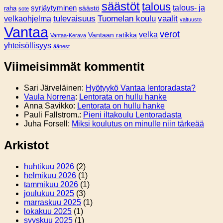
säästöt
talous
syrjäytyminen
talous- ja
säästö
raha
sote
tulevaisuus
Tuomelan koulu
vaalit
velkaohjelma
valtuusto
Vantaa
verot
velka
Vantaan ratikka
Vantaa-Kerava
yhteisöllisyys
äänest
Viimeisimmät kommentit
Sari Järveläinen
:
Hyötyykö Vantaa lentoradasta?
Vaula Norrena
:
Lentorata on hullu hanke
Anna Savikko
:
Lentorata on hullu hanke
Pauli Fallstrom.
:
Pieni iltakoulu Lentoradasta
Juha Forsell
:
Miksi koulutus on minulle niin tärkeää
Arkistot
huhtikuu 2026
(2)
helmikuu 2026
(1)
tammikuu 2026
(1)
joulukuu 2025
(3)
marraskuu 2025
(1)
lokakuu 2025
(1)
syyskuu 2025
(1)