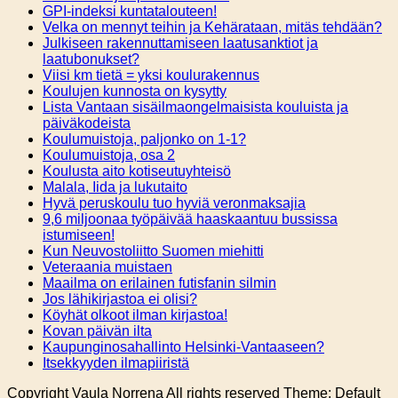
GPI-indeksi kuntatalouteen!
Velka on mennyt teihin ja Kehärataan, mitäs tehdään?
Julkiseen rakennuttamiseen laatusanktiot ja
laatubonukset?
Viisi km tietä = yksi koulurakennus
Koulujen kunnosta on kysytty
Lista Vantaan sisäilmaongelmaisista kouluista ja
päiväkodeista
Koulumuistoja, paljonko on 1-1?
Koulumuistoja, osa 2
Koulusta aito kotiseutuyhteisö
Malala, Iida ja lukutaito
Hyvä peruskoulu tuo hyviä veronmaksajia
9,6 miljoonaa työpäivää haaskaantuu bussissa
istumiseen!
Kun Neuvostoliitto Suomen miehitti
Veteraania muistaen
Maailma on erilainen futisfanin silmin
Jos lähikirjastoa ei olisi?
Köyhät olkoot ilman kirjastoa!
Kovan päivän ilta
Kaupunginosahallinto Helsinki-Vantaaseen?
Itsekkyyden ilmapiiristä
Copyright Vaula Norrena All rights reserved Theme: Default