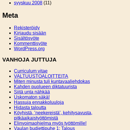
syyskuu 2008
(11)
Meta
Rekisteröidy
Kirjaudu sisään
Sisältösyöte
Kommenttisyöte
WordPress.org
VANHOJA JUTTUJA
Curriculum vitae
VALTUUSTOALOITTEITA
Miten minusta tuli kuntavaaliehdokas
Kahden puolueen diktatuurista
Siitä unta nähkää
Uskomaton säkä!
Hassuja ennakkoluuloja
Hidasta taloutta
Köyhistä, ’neekereistä’, kehitysavusta,
pitkäaikaistyöttömistä
Elinvoimaohjelma myös työttömille!
Vaulan budjettipuhe 1: Talous