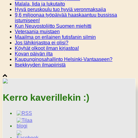
Malala, Iida ja lukutaito
Hyvä peruskoulu tuo hyviä veronmaksajia
9,6 miljoonaa työpäivää haaskaantuu bussissa
istumiseen!
Kun Neuvostoliitto Suomen miehitti
Veteraania muistaen
Maailma on erilainen futisfanin silmin
Jos lähikirjastoa ei olisi?
Köyhät olkoot ilman kirjastoa!
Kovan päivän ilta
Kaupunginosahallinto Helsinki-Vantaaseen?
Itsekkyyden ilmapiiristä
Kerro kaverillekin :)