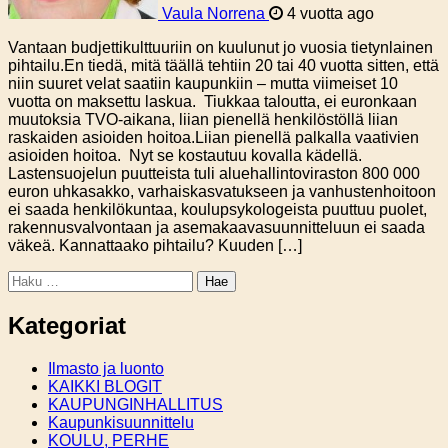
Vaula Norrena
4 vuotta ago
Vantaan budjettikulttuuriin on kuulunut jo vuosia tietynlainen
pihtailu.En tiedä, mitä täällä tehtiin 20 tai 40 vuotta sitten, että
niin suuret velat saatiin kaupunkiin – mutta viimeiset 10
vuotta on maksettu laskua. Tiukkaa taloutta, ei euronkaan
muutoksia TVO-aikana, liian pienellä henkilöstöllä liian
raskaiden asioiden hoitoa.Liian pienellä palkalla vaativien
asioiden hoitoa. Nyt se kostautuu kovalla kädellä.
Lastensuojelun puutteista tuli aluehallintoviraston 800 000
euron uhkasakko, varhaiskasvatukseen ja vanhustenhoitoon
ei saada henkilökuntaa, koulupsykologeista puuttuu puolet,
rakennusvalvontaan ja asemakaavasuunnitteluun ei saada
väkeä. Kannattaako pihtailu? Kuuden […]
Haku:
Kategoriat
Ilmasto ja luonto
KAIKKI BLOGIT
KAUPUNGINHALLITUS
Kaupunkisuunnittelu
KOULU, PERHE