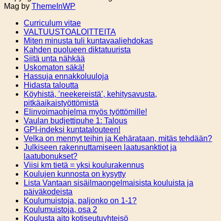
Mag by
ThemeInWP
Curriculum vitae
VALTUUSTOALOITTEITA
Miten minusta tuli kuntavaaliehdokas
Kahden puolueen diktatuurista
Siitä unta nähkää
Uskomaton säkä!
Hassuja ennakkoluuloja
Hidasta taloutta
Köyhistä, ’neekereistä’, kehitysavusta,
pitkäaikaistyöttömistä
Elinvoimaohjelma myös työttömille!
Vaulan budjettipuhe 1: Talous
GPI-indeksi kuntatalouteen!
Velka on mennyt teihin ja Kehärataan, mitäs tehdään?
Julkiseen rakennuttamiseen laatusanktiot ja
laatubonukset?
Viisi km tietä = yksi koulurakennus
Koulujen kunnosta on kysytty
Lista Vantaan sisäilmaongelmaisista kouluista ja
päiväkodeista
Koulumuistoja, paljonko on 1-1?
Koulumuistoja, osa 2
Koulusta aito kotiseutuyhteisö