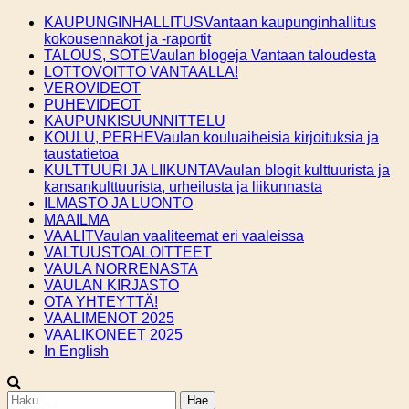
Skip
KAUPUNGINHALLITUS
Vantaan kaupunginhallitus
to
kokousennakot ja -raportit
content
TALOUS, SOTE
Vaulan blogeja Vantaan taloudesta
LOTTOVOITTO VANTAALLA!
VEROVIDEOT
PUHEVIDEOT
KAUPUNKISUUNNITTELU
KOULU, PERHE
Vaulan kouluaiheisia kirjoituksia ja
taustatietoa
KULTTUURI JA LIIKUNTA
Vaulan blogit kulttuurista ja
kansankulttuurista, urheilusta ja liikunnasta
ILMASTO JA LUONTO
MAAILMA
VAALIT
Vaulan vaaliteemat eri vaaleissa
VALTUUSTOALOITTEET
VAULA NORRENASTA
VAULAN KIRJASTO
OTA YHTEYTTÄ!
VAALIMENOT 2025
VAALIKONEET 2025
In English
Haku: