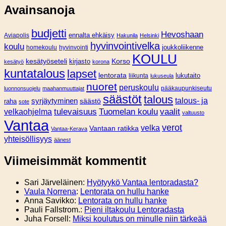
Avainsanoja
budjetti
Hevoshaan
Aviapolis
ennalta ehkäisy
Hakunila
Helsinki
hyvinvointivelka
koulu
joukkoliikenne
homekoulu
hyvinvointi
KOULU
Korso
kesätyöseteli
kirjasto
kesätyö
korona
kuntatalous
lapset
lentorata
lukutaito
liikunta
lukuseula
nuoret
peruskoulu
pääkaupunkiseutu
luonnonsuojelu
maahanmuuttajat
säästöt
talous
syrjäytyminen
talous- ja
säästö
raha
sote
tulevaisuus
Tuomelan koulu
vaalit
velkaohjelma
valtuusto
Vantaa
verot
velka
Vantaan ratikka
Vantaa-Kerava
yhteisöllisyys
äänest
Viimeisimmät kommentit
Sari Järveläinen
:
Hyötyykö Vantaa lentoradasta?
Vaula Norrena
:
Lentorata on hullu hanke
Anna Savikko
:
Lentorata on hullu hanke
Pauli Fallstrom.
:
Pieni iltakoulu Lentoradasta
Juha Forsell
:
Miksi koulutus on minulle niin tärkeää