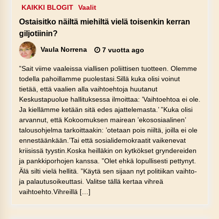
KAIKKI BLOGIT
Vaalit
Ostaisitko näiltä miehiltä vielä toisenkin kerran
giljotiinin?
Vaula Norrena
7 vuotta ago
”Sait viime vaaleissa viallisen poliittisen tuotteen. Olemme
todella pahoillamme puolestasi.Sillä kuka olisi voinut
tietää, että vaalien alla vaihtoehtoja huutanut
Keskustapuolue hallituksessa ilmoittaa: ’Vaihtoehtoa ei ole.
Ja kiellämme ketään sitä edes ajattelemasta.’ ”Kuka olisi
arvannut, että Kokoomuksen mairean ’ekososiaalinen’
talousohjelma tarkoittaakin: ’otetaan pois niiltä, joilla ei ole
ennestäänkään.’Tai että sosialidemokraatit vaikenevat
kriisissä tyystin.Koska heilläkin on kytkökset gryndereiden
ja pankkiporhojen kanssa. ”Olet ehkä lopullisesti pettynyt.
Älä silti vielä hellitä. ”Käytä sen sijaan nyt politiikan vaihto-
ja palautusoikeuttasi. Valitse tällä kertaa vihreä
vaihtoehto.Vihreillä […]