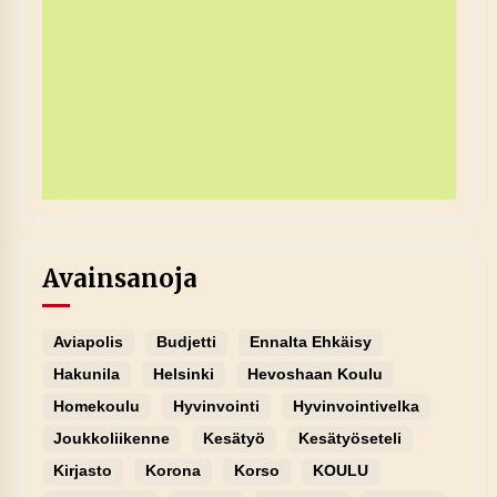
Avainsanoja
Aviapolis
Budjetti
Ennalta Ehkäisy
Hakunila
Helsinki
Hevoshaan Koulu
Homekoulu
Hyvinvointi
Hyvinvointivelka
Joukkoliikenne
Kesätyö
Kesätyöseteli
Kirjasto
Korona
Korso
KOULU