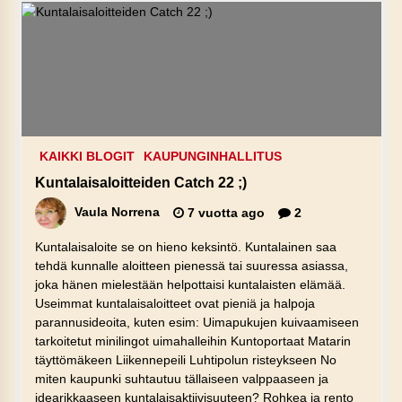
KAIKKI BLOGIT
KAUPUNGINHALLITUS
Kuntalaisaloitteiden Catch 22 ;)
Vaula Norrena
7 vuotta ago
2
Kuntalaisaloite se on hieno keksintö. Kuntalainen saa
tehdä kunnalle aloitteen pienessä tai suuressa asiassa,
joka hänen mielestään helpottaisi kuntalaisten elämää.
Useimmat kuntalaisaloitteet ovat pieniä ja halpoja
parannusideoita, kuten esim: Uimapukujen kuivaamiseen
tarkoitetut minilingot uimahalleihin Kuntoportaat Matarin
täyttömäkeen Liikennepeili Luhtipolun risteykseen No
miten kaupunki suhtautuu tällaiseen valppaaseen ja
idearikkaaseen kuntalaisaktiivisuuteen? Rohkea ja rento