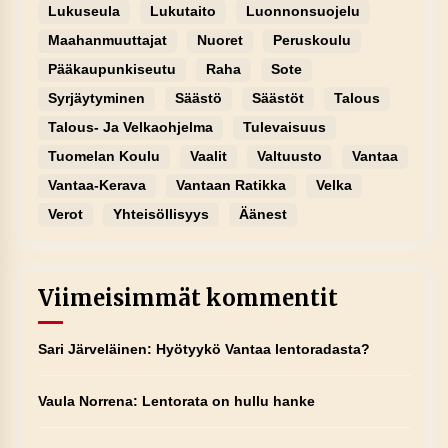
Lukuseula
Lukutaito
Luonnonsuojelu
Maahanmuuttajat
Nuoret
Peruskoulu
Pääkaupunkiseutu
Raha
Sote
Syrjäytyminen
Säästö
Säästöt
Talous
Talous- Ja Velkaohjelma
Tulevaisuus
Tuomelan Koulu
Vaalit
Valtuusto
Vantaa
Vantaa-Kerava
Vantaan Ratikka
Velka
Verot
Yhteisöllisyys
Äänest
Viimeisimmät kommentit
Sari Järveläinen
:
Hyötyykö Vantaa lentoradasta?
Vaula Norrena
:
Lentorata on hullu hanke