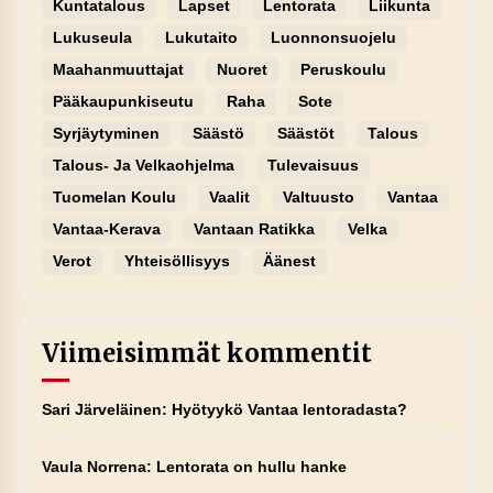
Kuntatalous
Lapset
Lentorata
Liikunta
Lukuseula
Lukutaito
Luonnonsuojelu
Maahanmuuttajat
Nuoret
Peruskoulu
Pääkaupunkiseutu
Raha
Sote
Syrjäytyminen
Säästö
Säästöt
Talous
Talous- Ja Velkaohjelma
Tulevaisuus
Tuomelan Koulu
Vaalit
Valtuusto
Vantaa
Vantaa-Kerava
Vantaan Ratikka
Velka
Verot
Yhteisöllisyys
Äänest
Viimeisimmät kommentit
Sari Järveläinen
:
Hyötyykö Vantaa lentoradasta?
Vaula Norrena
:
Lentorata on hullu hanke