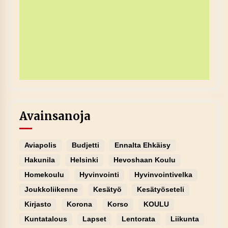
Avainsanoja
Aviapolis
Budjetti
Ennalta Ehkäisy
Hakunila
Helsinki
Hevoshaan Koulu
Homekoulu
Hyvinvointi
Hyvinvointivelka
Joukkoliikenne
Kesätyö
Kesätyöseteli
Kirjasto
Korona
Korso
KOULU
Kuntatalous
Lapset
Lentorata
Liikunta