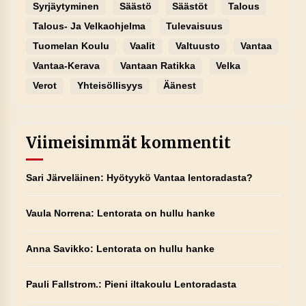
Syrjäytyminen
Säästö
Säästöt
Talous
Talous- Ja Velkaohjelma
Tulevaisuus
Tuomelan Koulu
Vaalit
Valtuusto
Vantaa
Vantaa-Kerava
Vantaan Ratikka
Velka
Verot
Yhteisöllisyys
Äänest
Viimeisimmät kommentit
Sari Järveläinen
:
Hyötyykö Vantaa lentoradasta?
Vaula Norrena
:
Lentorata on hullu hanke
Anna Savikko
:
Lentorata on hullu hanke
Pauli Fallstrom.
:
Pieni iltakoulu Lentoradasta