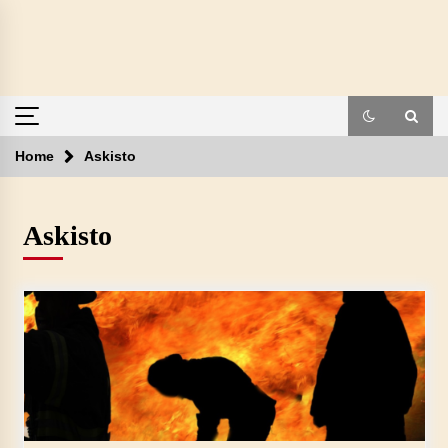
Skip
to
content
Home
Askisto
Askisto