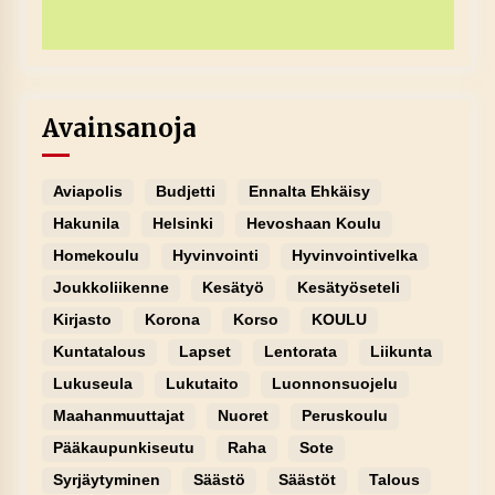
Avainsanoja
Aviapolis
Budjetti
Ennalta Ehkäisy
Hakunila
Helsinki
Hevoshaan Koulu
Homekoulu
Hyvinvointi
Hyvinvointivelka
Joukkoliikenne
Kesätyö
Kesätyöseteli
Kirjasto
Korona
Korso
KOULU
Kuntatalous
Lapset
Lentorata
Liikunta
Lukuseula
Lukutaito
Luonnonsuojelu
Maahanmuuttajat
Nuoret
Peruskoulu
Pääkaupunkiseutu
Raha
Sote
Syrjäytyminen
Säästö
Säästöt
Talous