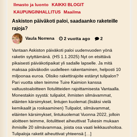
Ilmasto ja luonto
KAIKKI BLOGIT
KAUPUNGINHALLITUS
Maailma
Askiston päiväkoti paloi, saadaanko raketeille
rajoja?
Vaula Norrena
2 vuotta ago
2
Vantaan Askiston päiväkoti paloi uudenvuoden yönä
raketin sytyttämänä. (HS 1.1.2025) Nyt on etsittävä
pikaisesti päiväkotipaikat yli sadalle lapselle. Ja mitä
maksaa päiväkodin uudelleen rakentaminen, helposti 10
miljoonaa euroa. Olisiko rakettirajoite estänyt tulipalon?
Pari vuotta siten teimme Tuire Kaimion kanssa
valtuustoaloitteen Ilotulitteiden rajoittamisesta Vantaalla.
Monestakin syystä: tulipalot, ihmisten silmävammat,
eläinten kärsimykset, lintujen kuolemat.(lisäksi vielä
kemikaalit ja roskaaminen) Tulipalot, silmävammat,
eläinten kärsimykset, lintukuolemat Vuonna 2022, jolloin
aloitteen teimme, ilotulitteet aiheuttivat Tukesin mukaan
ihmisille 20 silmävammaa, joista osa vaati leikkaushoitoa.
Tulipaloja raketit aiheuttivat yhteensä […]