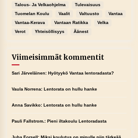
Talous- Ja Velkaohjelma
Tulevaisuus
Tuomelan Koulu
Vaalit
Valtuusto
Vantaa
Vantaa-Kerava
Vantaan Ratikka
Velka
Verot
Yhteisöllisyys
Äänest
Viimeisimmät kommentit
Sari Järveläinen
:
Hyötyykö Vantaa lentoradasta?
Vaula Norrena
:
Lentorata on hullu hanke
Anna Savikko
:
Lentorata on hullu hanke
Pauli Fallstrom.
:
Pieni iltakoulu Lentoradasta
Juha Forsell
:
Miksi koulutus on minulle niin tärkeää