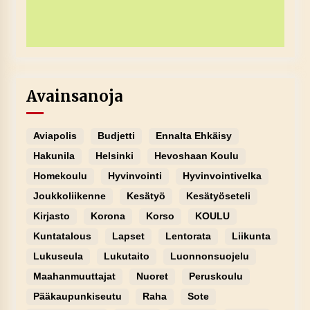
Avainsanoja
Aviapolis
Budjetti
Ennalta Ehkäisy
Hakunila
Helsinki
Hevoshaan Koulu
Homekoulu
Hyvinvointi
Hyvinvointivelka
Joukkoliikenne
Kesätyö
Kesätyöseteli
Kirjasto
Korona
Korso
KOULU
Kuntatalous
Lapset
Lentorata
Liikunta
Lukuseula
Lukutaito
Luonnonsuojelu
Maahanmuuttajat
Nuoret
Peruskoulu
Pääkaupunkiseutu
Raha
Sote