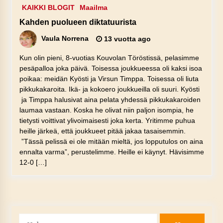
KAIKKI BLOGIT
Maailma
Kahden puolueen diktatuurista
Vaula Norrena
13 vuotta ago
Kun olin pieni, 8-vuotias Kouvolan Töröstissä, pelasimme
pesäpalloa joka päivä. Toisessa joukkueessa oli kaksi isoa
poikaa: meidän Kyösti ja Virsun Timppa. Toisessa oli liuta
pikkukakaroita. Ikä- ja kokoero joukkueilla oli suuri. Kyösti
ja Timppa halusivat aina pelata yhdessä pikkukakaroiden
laumaa vastaan. Koska he olivat niin paljon isompia, he
tietysti voittivat ylivoimaisesti joka kerta. Yritimme puhua
heille järkeä, että joukkueet pitää jakaa tasaisemmin.
”Tässä pelissä ei ole mitään mieltä, jos lopputulos on aina
ennalta varma”, perustelimme. Heille ei käynyt. Hävisimme
12-0 […]
Haku: