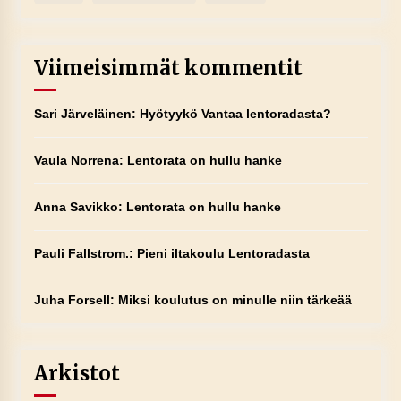
Viimeisimmät kommentit
Sari Järveläinen
:
Hyötyykö Vantaa lentoradasta?
Vaula Norrena
:
Lentorata on hullu hanke
Anna Savikko
:
Lentorata on hullu hanke
Pauli Fallstrom.
:
Pieni iltakoulu Lentoradasta
Juha Forsell
:
Miksi koulutus on minulle niin tärkeää
Arkistot