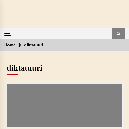
Skip
to
content
Home
diktatuuri
diktatuuri