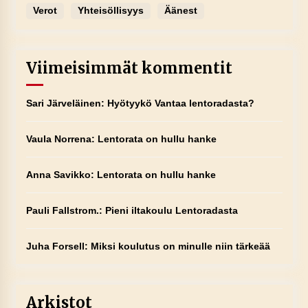
Verot
Yhteisöllisyys
Äänest
Viimeisimmät kommentit
Sari Järveläinen
:
Hyötyykö Vantaa lentoradasta?
Vaula Norrena
:
Lentorata on hullu hanke
Anna Savikko
:
Lentorata on hullu hanke
Pauli Fallstrom.
:
Pieni iltakoulu Lentoradasta
Juha Forsell
:
Miksi koulutus on minulle niin tärkeää
Arkistot