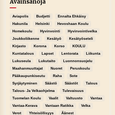
Avainsanoja
Aviapolis
Budjetti
Ennalta Ehkäisy
Hakunila
Helsinki
Hevoshaan Koulu
Homekoulu
Hyvinvointi
Hyvinvointivelka
Joukkoliikenne
Kesätyö
Kesätyöseteli
Kirjasto
Korona
Korso
KOULU
Kuntatalous
Lapset
Lentorata
Liikunta
Lukuseula
Lukutaito
Luonnonsuojelu
Maahanmuuttajat
Nuoret
Peruskoulu
Pääkaupunkiseutu
Raha
Sote
Syrjäytyminen
Säästö
Säästöt
Talous
Talous- Ja Velkaohjelma
Tulevaisuus
Tuomelan Koulu
Vaalit
Valtuusto
Vantaa
Vantaa-Kerava
Vantaan Ratikka
Velka
Verot
Yhteisöllisyys
Äänest