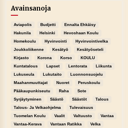
Avainsanoja
Aviapolis
Budjetti
Ennalta Ehkäisy
Hakunila
Helsinki
Hevoshaan Koulu
Homekoulu
Hyvinvointi
Hyvinvointivelka
Joukkoliikenne
Kesätyö
Kesätyöseteli
Kirjasto
Korona
Korso
KOULU
Kuntatalous
Lapset
Lentorata
Liikunta
Lukuseula
Lukutaito
Luonnonsuojelu
Maahanmuuttajat
Nuoret
Peruskoulu
Pääkaupunkiseutu
Raha
Sote
Syrjäytyminen
Säästö
Säästöt
Talous
Talous- Ja Velkaohjelma
Tulevaisuus
Tuomelan Koulu
Vaalit
Valtuusto
Vantaa
Vantaa-Kerava
Vantaan Ratikka
Velka