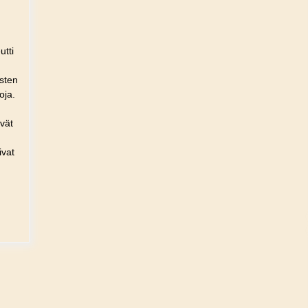
utti
isten
oja.
ivät
ivat