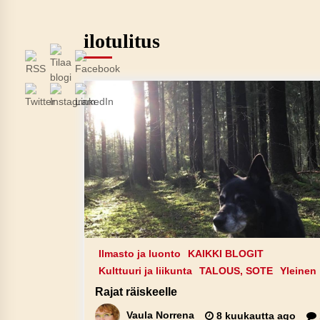
ilotulitus
Ilmasto ja luonto
KAIKKI BLOGIT
Kulttuuri ja liikunta
TALOUS, SOTE
Yleinen
Rajat räiskeelle
Vaula Norrena
8 kuukautta ago