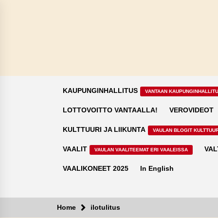
Skip
to
content
KAUPUNGINHALLITUS
VANTAAN KAUPUNGINHALLIT
LOTTOVOITTO VANTAALLA!
VEROVIDEOT
KULTTUURI JA LIIKUNTA
VAULAN BLOGIT KULTTUUR
VAALIT
VAL
VAULAN VAALITEEMAT ERI VAALEISSA
VAALIKONEET 2025
In English
Home
ilotulitus