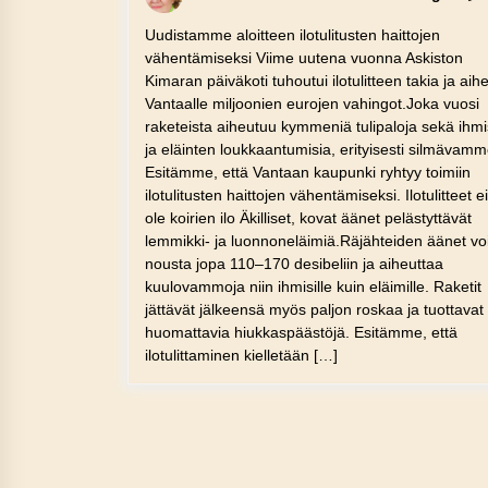
Uudistamme aloitteen ilotulitusten haittojen
vähentämiseksi Viime uutena vuonna Askiston
Kimaran päiväkoti tuhoutui ilotulitteen takia ja aihe
Vantaalle miljoonien eurojen vahingot.Joka vuosi
raketeista aiheutuu kymmeniä tulipaloja sekä ihm
ja eläinten loukkaantumisia, erityisesti silmävamm
Esitämme, että Vantaan kaupunki ryhtyy toimiin
ilotulitusten haittojen vähentämiseksi. Ilotulitteet e
ole koirien ilo Äkilliset, kovat äänet pelästyttävät
lemmikki- ja luonnoneläimiä.Räjähteiden äänet vo
nousta jopa 110–170 desibeliin ja aiheuttaa
kuulovammoja niin ihmisille kuin eläimille. Raketit
jättävät jälkeensä myös paljon roskaa ja tuottavat
huomattavia hiukkaspäästöjä. Esitämme, että
ilotulittaminen kielletään […]