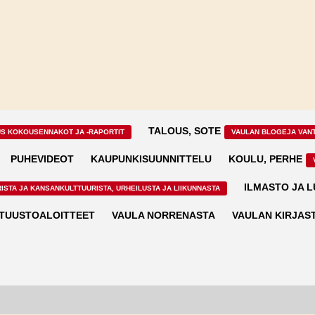
TALOUS, SOTE
US KOKOUSENNAKOT JA -RAPORTIT
VAULAN BLOGEJA VAN
PUHEVIDEOT
KAUPUNKISUUNNITTELU
KOULU, PERHE
ILMASTO JA 
ISTA JA KANSANKULTTUURISTA, URHEILUSTA JA LIIKUNNASTA
TUUSTOALOITTEET
VAULA NORRENASTA
VAULAN KIRJAS