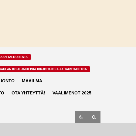
TAAN TALOUDESTA
VAULAN KOULUAIHEISIA KIRJOITUKSIA JA TAUSTATIETOA
LUONTO
MAAILMA
TO
OTA YHTEYTTÄ!
VAALIMENOT 2025