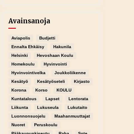
Avainsanoja
Aviapolis
Budjetti
Ennalta Ehkäisy
Hakunila
Helsinki
Hevoshaan Koulu
Homekoulu
Hyvinvointi
Hyvinvointivelka
Joukkoliikenne
Kesätyö
Kesätyöseteli
Kirjasto
Korona
Korso
KOULU
Kuntatalous
Lapset
Lentorata
Liikunta
Lukuseula
Lukutaito
Luonnonsuojelu
Maahanmuuttajat
Nuoret
Peruskoulu
Pääkaupunkiseutu
Raha
Sote