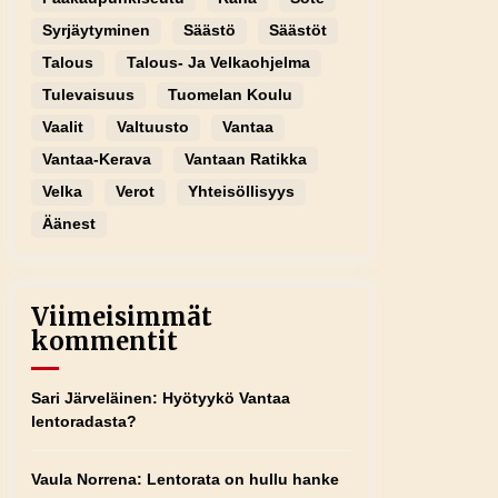
Syrjäytyminen
Säästö
Säästöt
Talous
Talous- Ja Velkaohjelma
Tulevaisuus
Tuomelan Koulu
Vaalit
Valtuusto
Vantaa
Vantaa-Kerava
Vantaan Ratikka
Velka
Verot
Yhteisöllisyys
Äänest
Viimeisimmät
kommentit
Sari Järveläinen
:
Hyötyykö Vantaa
lentoradasta?
Vaula Norrena
:
Lentorata on hullu hanke