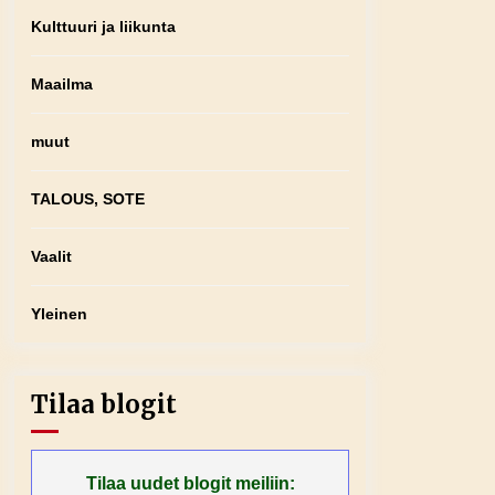
Kulttuuri ja liikunta
Maailma
muut
TALOUS, SOTE
Vaalit
Yleinen
Tilaa blogit
Tilaa uudet blogit meiliin: