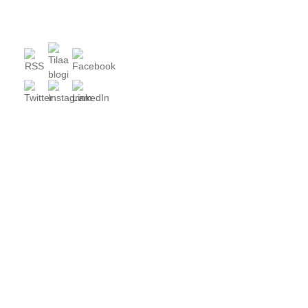
joukkuetoiminta
KAIKKI BLOGIT
Kulttuuri ja liikunta
TALOUS, SOTE
Vaalikaa kulttuuria ja liikuntaa!
Vaula Norrena
6 vuotta ago