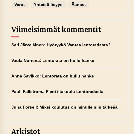
Verot
Yhteisöllisyys
Äänest
Viimeisimmät kommentit
Sari Järveläinen
:
Hyötyykö Vantaa lentoradasta?
Vaula Norrena
:
Lentorata on hullu hanke
Anna Savikko
:
Lentorata on hullu hanke
Pauli Fallstrom.
:
Pieni iltakoulu Lentoradasta
Juha Forsell
:
Miksi koulutus on minulle niin tärkeää
Arkistot