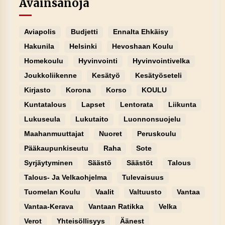
Avainsanoja
Aviapolis
Budjetti
Ennalta Ehkäisy
Hakunila
Helsinki
Hevoshaan Koulu
Homekoulu
Hyvinvointi
Hyvinvointivelka
Joukkoliikenne
Kesätyö
Kesätyöseteli
Kirjasto
Korona
Korso
KOULU
Kuntatalous
Lapset
Lentorata
Liikunta
Lukuseula
Lukutaito
Luonnonsuojelu
Maahanmuuttajat
Nuoret
Peruskoulu
Pääkaupunkiseutu
Raha
Sote
Syrjäytyminen
Säästö
Säästöt
Talous
Talous- Ja Velkaohjelma
Tulevaisuus
Tuomelan Koulu
Vaalit
Valtuusto
Vantaa
Vantaa-Kerava
Vantaan Ratikka
Velka
Verot
Yhteisöllisyys
Äänest