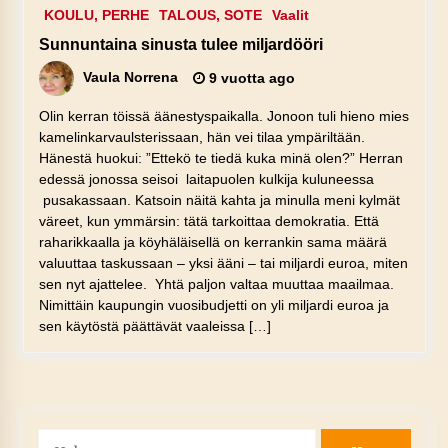
KOULU, PERHE
TALOUS, SOTE
Vaalit
Sunnuntaina sinusta tulee miljardööri
Vaula Norrena
9 vuotta ago
Olin kerran töissä äänestyspaikalla. Jonoon tuli hieno mies
kamelinkarvaulsterissaan, hän vei tilaa ympäriltään.
Hänestä huokui: ”Ettekö te tiedä kuka minä olen?” Herran
edessä jonossa seisoi laitapuolen kulkija kuluneessa
pusakassaan. Katsoin näitä kahta ja minulla meni kylmät
väreet, kun ymmärsin: tätä tarkoittaa demokratia. Että
raharikkaalla ja köyhäläisellä on kerrankin sama määrä
valuuttaa taskussaan – yksi ääni – tai miljardi euroa, miten
sen nyt ajattelee. Yhtä paljon valtaa muuttaa maailmaa.
Nimittäin kaupungin vuosibudjetti on yli miljardi euroa ja
sen käytöstä päättävät vaaleissa […]
Haku: