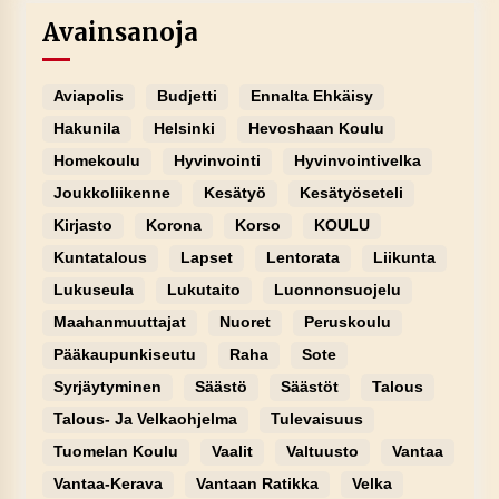
Avainsanoja
Aviapolis
Budjetti
Ennalta Ehkäisy
Hakunila
Helsinki
Hevoshaan Koulu
Homekoulu
Hyvinvointi
Hyvinvointivelka
Joukkoliikenne
Kesätyö
Kesätyöseteli
Kirjasto
Korona
Korso
KOULU
Kuntatalous
Lapset
Lentorata
Liikunta
Lukuseula
Lukutaito
Luonnonsuojelu
Maahanmuuttajat
Nuoret
Peruskoulu
Pääkaupunkiseutu
Raha
Sote
Syrjäytyminen
Säästö
Säästöt
Talous
Talous- Ja Velkaohjelma
Tulevaisuus
Tuomelan Koulu
Vaalit
Valtuusto
Vantaa
Vantaa-Kerava
Vantaan Ratikka
Velka