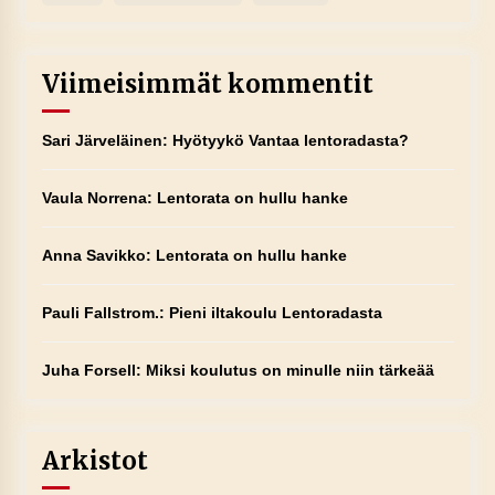
Viimeisimmät kommentit
Sari Järveläinen
:
Hyötyykö Vantaa lentoradasta?
Vaula Norrena
:
Lentorata on hullu hanke
Anna Savikko
:
Lentorata on hullu hanke
Pauli Fallstrom.
:
Pieni iltakoulu Lentoradasta
Juha Forsell
:
Miksi koulutus on minulle niin tärkeää
Arkistot