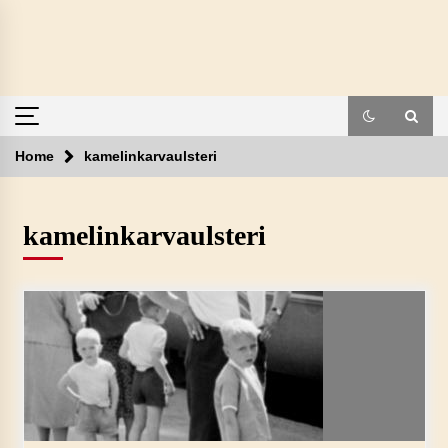
Skip
to
content
Home
kamelinkarvaulsteri
kamelinkarvaulsteri