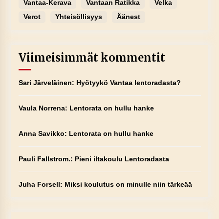
Vantaa-Kerava
Vantaan Ratikka
Velka
Verot
Yhteisöllisyys
Äänest
Viimeisimmät kommentit
Sari Järveläinen
:
Hyötyykö Vantaa lentoradasta?
Vaula Norrena
:
Lentorata on hullu hanke
Anna Savikko
:
Lentorata on hullu hanke
Pauli Fallstrom.
:
Pieni iltakoulu Lentoradasta
Juha Forsell
:
Miksi koulutus on minulle niin tärkeää