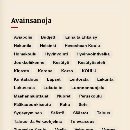
Avainsanoja
Aviapolis
Budjetti
Ennalta Ehkäisy
Hakunila
Helsinki
Hevoshaan Koulu
Homekoulu
Hyvinvointi
Hyvinvointivelka
Joukkoliikenne
Kesätyö
Kesätyöseteli
Kirjasto
Korona
Korso
KOULU
Kuntatalous
Lapset
Lentorata
Liikunta
Lukuseula
Lukutaito
Luonnonsuojelu
Maahanmuuttajat
Nuoret
Peruskoulu
Pääkaupunkiseutu
Raha
Sote
Syrjäytyminen
Säästö
Säästöt
Talous
Talous- Ja Velkaohjelma
Tulevaisuus
Tuomelan Koulu
Vaalit
Valtuusto
Vantaa