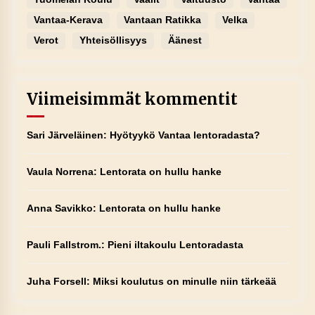
Vantaa-Kerava
Vantaan Ratikka
Velka
Verot
Yhteisöllisyys
Äänest
Viimeisimmät kommentit
Sari Järveläinen
:
Hyötyykö Vantaa lentoradasta?
Vaula Norrena
:
Lentorata on hullu hanke
Anna Savikko
:
Lentorata on hullu hanke
Pauli Fallstrom.
:
Pieni iltakoulu Lentoradasta
Juha Forsell
:
Miksi koulutus on minulle niin tärkeää