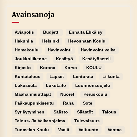
Avainsanoja
Aviapolis
Budjetti
Ennalta Ehkäisy
Hakunila
Helsinki
Hevoshaan Koulu
Homekoulu
Hyvinvointi
Hyvinvointivelka
Joukkoliikenne
Kesätyö
Kesätyöseteli
Kirjasto
Korona
Korso
KOULU
Kuntatalous
Lapset
Lentorata
Liikunta
Lukuseula
Lukutaito
Luonnonsuojelu
Maahanmuuttajat
Nuoret
Peruskoulu
Pääkaupunkiseutu
Raha
Sote
Syrjäytyminen
Säästö
Säästöt
Talous
Talous- Ja Velkaohjelma
Tulevaisuus
Tuomelan Koulu
Vaalit
Valtuusto
Vantaa