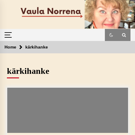
Skip
to
content
Home
kärkihanke
kärkihanke