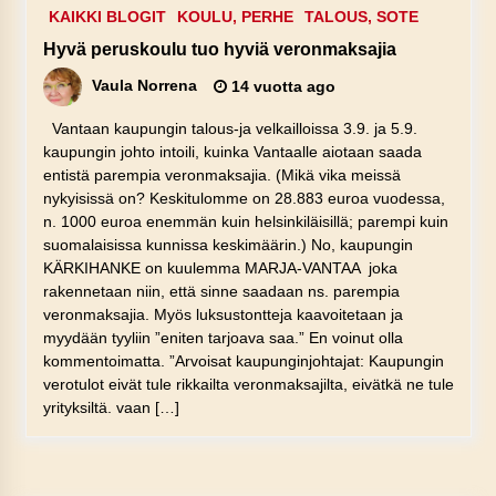
KAIKKI BLOGIT
KOULU, PERHE
TALOUS, SOTE
Hyvä peruskoulu tuo hyviä veronmaksajia
Vaula Norrena
14 vuotta ago
Vantaan kaupungin talous-ja velkailloissa 3.9. ja 5.9.
kaupungin johto intoili, kuinka Vantaalle aiotaan saada
entistä parempia veronmaksajia. (Mikä vika meissä
nykyisissä on? Keskitulomme on 28.883 euroa vuodessa,
n. 1000 euroa enemmän kuin helsinkiläisillä; parempi kuin
suomalaisissa kunnissa keskimäärin.) No, kaupungin
KÄRKIHANKE on kuulemma MARJA-VANTAA joka
rakennetaan niin, että sinne saadaan ns. parempia
veronmaksajia. Myös luksustontteja kaavoitetaan ja
myydään tyyliin ”eniten tarjoava saa.” En voinut olla
kommentoimatta. ”Arvoisat kaupunginjohtajat: Kaupungin
verotulot eivät tule rikkailta veronmaksajilta, eivätkä ne tule
yrityksiltä. vaan […]