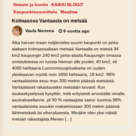
Ilmasto ja luonto
KAIKKI BLOGIT
Kaupunkisuunnittelu
Maailma
Kolmasosa Vantaasta on metsää
Vaula Norrena
6 vuotta ago
Aika harvan maan neljänneksi suurin kaupunki on pinta-
alaltaan kolmasosaltaan metsää.Vantaalla on metsiä 94
km2 kaupungin 240 km2 pinta-alasta.Kaupungin omassa
omistuksessa on tuosta hieman alle puolet, 40 km2, eli
4000 hehtaaria.Luonnonsuojelualueita on uuden
yleiskaavan myötä noin 1800 hehtaaria, 18 km2. 98%
vantaalaisista asuu max 300 metrin päässä metsästä
Vantaalaiset rakastavatkin metsiään kovasti. Kun
asukaskyselyssä kysyttiin, mitä erityisesti arvostatte omalla
asuinalueellanne, yli 90 % vastaajista sanoi: luontoa.98%
vantaalaisista asuukin maksimissaan 300 metrin päässä
lähimetsästä tai viheralueesta. Minäkin olen yksi näistä
metsän rakastajista.Menen […]