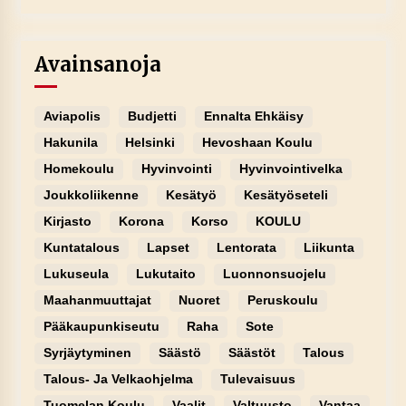
Avainsanoja
Aviapolis
Budjetti
Ennalta Ehkäisy
Hakunila
Helsinki
Hevoshaan Koulu
Homekoulu
Hyvinvointi
Hyvinvointivelka
Joukkoliikenne
Kesätyö
Kesätyöseteli
Kirjasto
Korona
Korso
KOULU
Kuntatalous
Lapset
Lentorata
Liikunta
Lukuseula
Lukutaito
Luonnonsuojelu
Maahanmuuttajat
Nuoret
Peruskoulu
Pääkaupunkiseutu
Raha
Sote
Syrjäytyminen
Säästö
Säästöt
Talous
Talous- Ja Velkaohjelma
Tulevaisuus
Tuomelan Koulu
Vaalit
Valtuusto
Vantaa