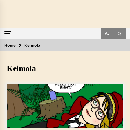
Skip
to
content
Home
Keimola
Keimola