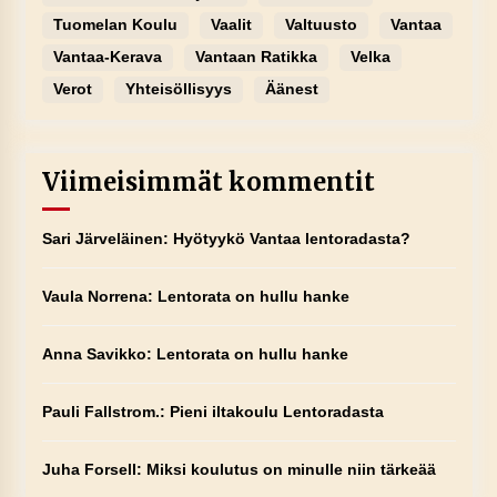
Tuomelan Koulu
Vaalit
Valtuusto
Vantaa
Vantaa-Kerava
Vantaan Ratikka
Velka
Verot
Yhteisöllisyys
Äänest
Viimeisimmät kommentit
Sari Järveläinen
:
Hyötyykö Vantaa lentoradasta?
Vaula Norrena
:
Lentorata on hullu hanke
Anna Savikko
:
Lentorata on hullu hanke
Pauli Fallstrom.
:
Pieni iltakoulu Lentoradasta
Juha Forsell
:
Miksi koulutus on minulle niin tärkeää