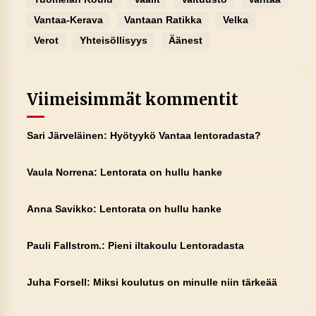
Vantaa-Kerava
Vantaan Ratikka
Velka
Verot
Yhteisöllisyys
Äänest
Viimeisimmät kommentit
Sari Järveläinen
:
Hyötyykö Vantaa lentoradasta?
Vaula Norrena
:
Lentorata on hullu hanke
Anna Savikko
:
Lentorata on hullu hanke
Pauli Fallstrom.
:
Pieni iltakoulu Lentoradasta
Juha Forsell
:
Miksi koulutus on minulle niin tärkeää