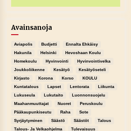
Avainsanoja
Aviapolis
Budjetti
Ennalta Ehkäisy
Hakunila
Helsinki
Hevoshaan Koulu
Homekoulu
Hyvinvointi
Hyvinvointivelka
Joukkoliikenne
Kesätyö
Kesätyöseteli
Kirjasto
Korona
Korso
KOULU
Kuntatalous
Lapset
Lentorata
Liikunta
Lukuseula
Lukutaito
Luonnonsuojelu
Maahanmuuttajat
Nuoret
Peruskoulu
Pääkaupunkiseutu
Raha
Sote
Syrjäytyminen
Säästö
Säästöt
Talous
Talous- Ja Velkaohjelma
Tulevaisuus