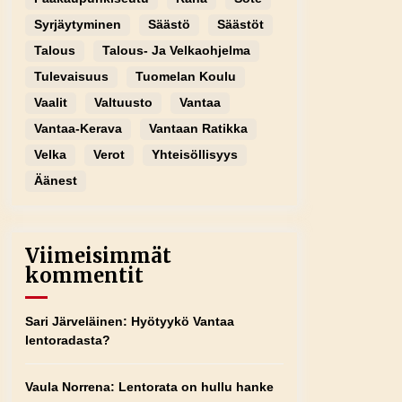
Syrjäytyminen
Säästö
Säästöt
Talous
Talous- Ja Velkaohjelma
Tulevaisuus
Tuomelan Koulu
Vaalit
Valtuusto
Vantaa
Vantaa-Kerava
Vantaan Ratikka
Velka
Verot
Yhteisöllisyys
Äänest
Viimeisimmät
kommentit
Sari Järveläinen
:
Hyötyykö Vantaa
lentoradasta?
Vaula Norrena
:
Lentorata on hullu hanke