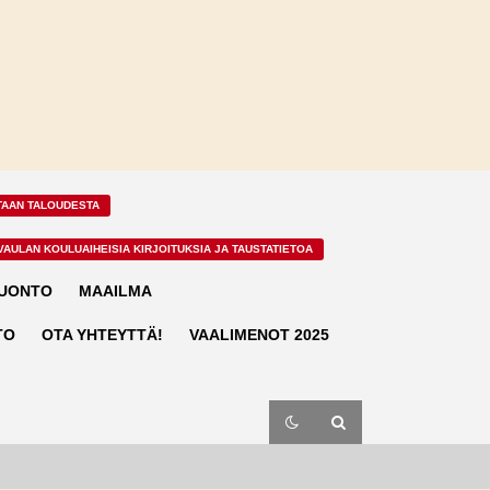
TAAN TALOUDESTA
VAULAN KOULUAIHEISIA KIRJOITUKSIA JA TAUSTATIETOA
LUONTO
MAAILMA
TO
OTA YHTEYTTÄ!
VAALIMENOT 2025