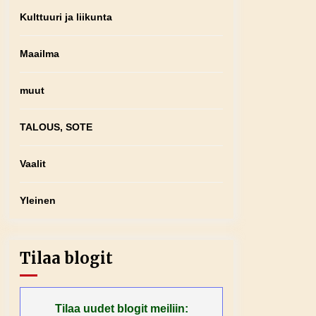
Kulttuuri ja liikunta
Maailma
muut
TALOUS, SOTE
Vaalit
Yleinen
Tilaa blogit
Tilaa uudet blogit meiliin: