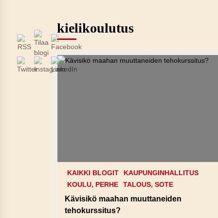
kielikoulutus
KAIKKI BLOGIT
KAUPUNGINHALLITUS
KOULU, PERHE
TALOUS, SOTE
Kävisikö maahan muuttaneiden
tehokurssitus?