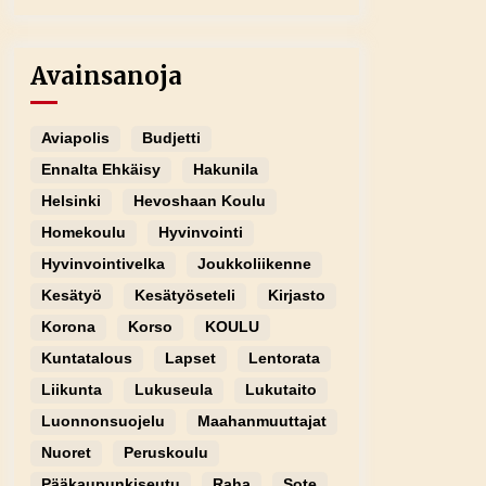
Avainsanoja
Aviapolis
Budjetti
Ennalta Ehkäisy
Hakunila
Helsinki
Hevoshaan Koulu
Homekoulu
Hyvinvointi
Hyvinvointivelka
Joukkoliikenne
Kesätyö
Kesätyöseteli
Kirjasto
Korona
Korso
KOULU
Kuntatalous
Lapset
Lentorata
Liikunta
Lukuseula
Lukutaito
Luonnonsuojelu
Maahanmuuttajat
Nuoret
Peruskoulu
Pääkaupunkiseutu
Raha
Sote