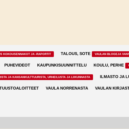
TALOUS, SOTE
US KOKOUSENNAKOT JA -RAPORTIT
VAULAN BLOGEJA VAN
PUHEVIDEOT
KAUPUNKISUUNNITTELU
KOULU, PERHE
ILMASTO JA 
ISTA JA KANSANKULTTUURISTA, URHEILUSTA JA LIIKUNNASTA
TUUSTOALOITTEET
VAULA NORRENASTA
VAULAN KIRJAS