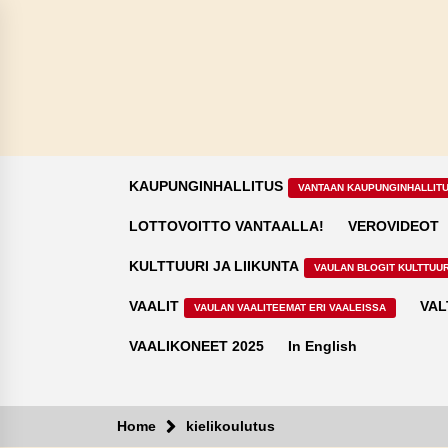
Skip
to
content
KAUPUNGINHALLITUS
VANTAAN KAUPUNGINHALLIT
LOTTOVOITTO VANTAALLA!
VEROVIDEOT
KULTTUURI JA LIIKUNTA
VAULAN BLOGIT KULTTUUR
VAALIT
VAL
VAULAN VAALITEEMAT ERI VAALEISSA
VAALIKONEET 2025
In English
Home
kielikoulutus