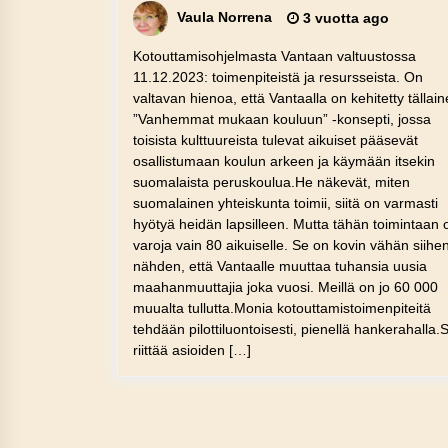
Vaula Norrena
3 vuotta ago
Kotouttamisohjelmasta Vantaan valtuustossa
11.12.2023: toimenpiteistä ja resursseista. On
valtavan hienoa, että Vantaalla on kehitetty tällai
”Vanhemmat mukaan kouluun” -konsepti, jossa
toisista kulttuureista tulevat aikuiset pääsevät
osallistumaan koulun arkeen ja käymään itsekin
suomalaista peruskoulua.He näkevät, miten
suomalainen yhteiskunta toimii, siitä on varmasti
hyötyä heidän lapsilleen. Mutta tähän toimintaan 
varoja vain 80 aikuiselle. Se on kovin vähän siihe
nähden, että Vantaalle muuttaa tuhansia uusia
maahanmuuttajia joka vuosi. Meillä on jo 60 000
muualta tullutta.Monia kotouttamistoimenpiteitä
tehdään pilottiluontoisesti, pienellä hankerahalla.S
riittää asioiden […]