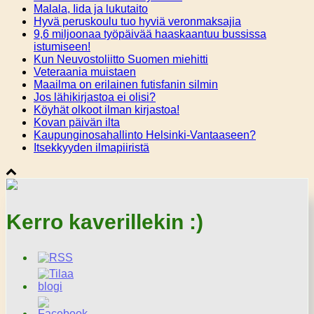
Malala, Iida ja lukutaito
Hyvä peruskoulu tuo hyviä veronmaksajia
9,6 miljoonaa työpäivää haaskaantuu bussissa
istumiseen!
Kun Neuvostoliitto Suomen miehitti
Veteraania muistaen
Maailma on erilainen futisfanin silmin
Jos lähikirjastoa ei olisi?
Köyhät olkoot ilman kirjastoa!
Kovan päivän ilta
Kaupunginosahallinto Helsinki-Vantaaseen?
Itsekkyyden ilmapiiristä
Kerro kaverillekin :)