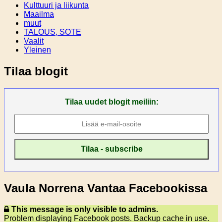
Kulttuuri ja liikunta
Maailma
muut
TALOUS, SOTE
Vaalit
Yleinen
Tilaa blogit
Tilaa uudet blogit meiliin:
Vaula Norrena Vantaa Facebookissa
This message is only visible to admins.
Problem displaying Facebook posts. Backup cache in use.