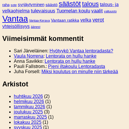
säästöt
talous
syrjäytyminen
talous- ja
säästö
raha
sote
tulevaisuus
Tuomelan koulu
vaalit
velkaohjelma
valtuusto
Vantaa
verot
velka
Vantaan ratikka
Vantaa-Kerava
yhteisöllisyys
äänest
Viimeisimmät kommentit
Sari Järveläinen
:
Hyötyykö Vantaa lentoradasta?
Vaula Norrena
:
Lentorata on hullu hanke
Anna Savikko
:
Lentorata on hullu hanke
Pauli Fallstrom.
:
Pieni iltakoulu Lentoradasta
Juha Forsell
:
Miksi koulutus on minulle niin tärkeää
Arkistot
huhtikuu 2026
(2)
helmikuu 2026
(1)
tammikuu 2026
(1)
joulukuu 2025
(3)
marraskuu 2025
(1)
lokakuu 2025
(1)
syyskuu 2025
(1)