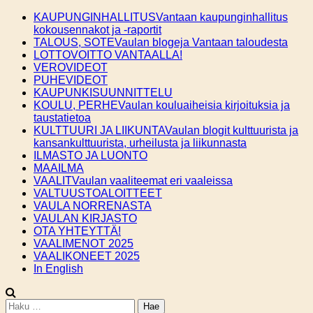
Skip
KAUPUNGINHALLITUS
Vantaan kaupunginhallitus
to
kokousennakot ja -raportit
content
TALOUS, SOTE
Vaulan blogeja Vantaan taloudesta
LOTTOVOITTO VANTAALLA!
VEROVIDEOT
PUHEVIDEOT
KAUPUNKISUUNNITTELU
KOULU, PERHE
Vaulan kouluaiheisia kirjoituksia ja
taustatietoa
KULTTUURI JA LIIKUNTA
Vaulan blogit kulttuurista ja
kansankulttuurista, urheilusta ja liikunnasta
ILMASTO JA LUONTO
MAAILMA
VAALIT
Vaulan vaaliteemat eri vaaleissa
VALTUUSTOALOITTEET
VAULA NORRENASTA
VAULAN KIRJASTO
OTA YHTEYTTÄ!
VAALIMENOT 2025
VAALIKONEET 2025
In English
Haku: