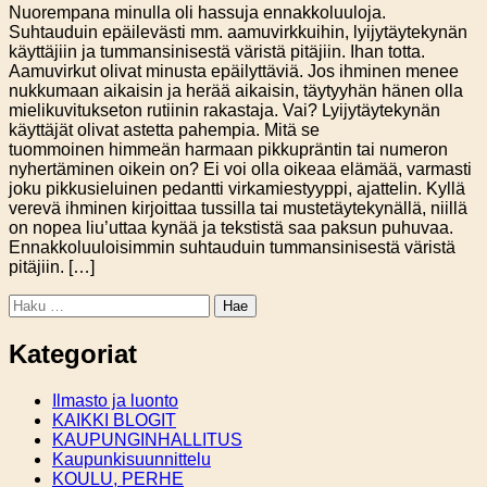
Nuorempana minulla oli hassuja ennakkoluuloja.
Suhtauduin epäilevästi mm. aamuvirkkuihin, lyijytäytekynän
käyttäjiin ja tummansinisestä väristä pitäjiin. Ihan totta.
Aamuvirkut olivat minusta epäilyttäviä. Jos ihminen menee
nukkumaan aikaisin ja herää aikaisin, täytyyhän hänen olla
mielikuvitukseton rutiinin rakastaja. Vai? Lyijytäytekynän
käyttäjät olivat astetta pahempia. Mitä se
tuommoinen himmeän harmaan pikkupräntin tai numeron
nyhertäminen oikein on? Ei voi olla oikeaa elämää, varmasti
joku pikkusieluinen pedantti virkamiestyyppi, ajattelin. Kyllä
verevä ihminen kirjoittaa tussilla tai mustetäytekynällä, niillä
on nopea liu’uttaa kynää ja tekstistä saa paksun puhuvaa.
Ennakkoluuloisimmin suhtauduin tummansinisestä väristä
pitäjiin. […]
Haku:
Kategoriat
Ilmasto ja luonto
KAIKKI BLOGIT
KAUPUNGINHALLITUS
Kaupunkisuunnittelu
KOULU, PERHE