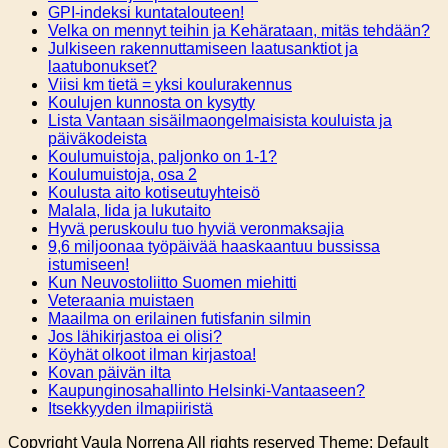
GPI-indeksi kuntatalouteen!
Velka on mennyt teihin ja Kehärataan, mitäs tehdään?
Julkiseen rakennuttamiseen laatusanktiot ja
laatubonukset?
Viisi km tietä = yksi koulurakennus
Koulujen kunnosta on kysytty
Lista Vantaan sisäilmaongelmaisista kouluista ja
päiväkodeista
Koulumuistoja, paljonko on 1-1?
Koulumuistoja, osa 2
Koulusta aito kotiseutuyhteisö
Malala, Iida ja lukutaito
Hyvä peruskoulu tuo hyviä veronmaksajia
9,6 miljoonaa työpäivää haaskaantuu bussissa
istumiseen!
Kun Neuvostoliitto Suomen miehitti
Veteraania muistaen
Maailma on erilainen futisfanin silmin
Jos lähikirjastoa ei olisi?
Köyhät olkoot ilman kirjastoa!
Kovan päivän ilta
Kaupunginosahallinto Helsinki-Vantaaseen?
Itsekkyyden ilmapiiristä
Copyright Vaula Norrena All rights reserved Theme: Default