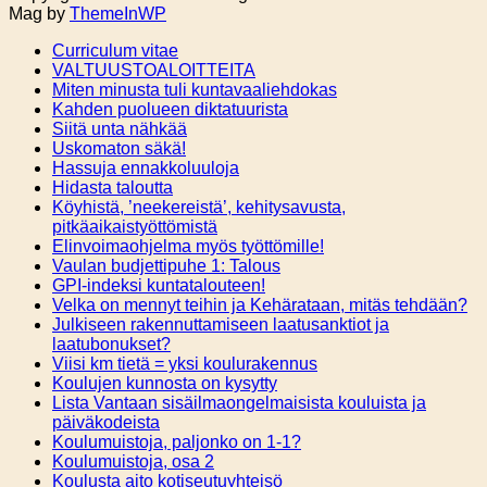
Mag by
ThemeInWP
Curriculum vitae
VALTUUSTOALOITTEITA
Miten minusta tuli kuntavaaliehdokas
Kahden puolueen diktatuurista
Siitä unta nähkää
Uskomaton säkä!
Hassuja ennakkoluuloja
Hidasta taloutta
Köyhistä, ’neekereistä’, kehitysavusta,
pitkäaikaistyöttömistä
Elinvoimaohjelma myös työttömille!
Vaulan budjettipuhe 1: Talous
GPI-indeksi kuntatalouteen!
Velka on mennyt teihin ja Kehärataan, mitäs tehdään?
Julkiseen rakennuttamiseen laatusanktiot ja
laatubonukset?
Viisi km tietä = yksi koulurakennus
Koulujen kunnosta on kysytty
Lista Vantaan sisäilmaongelmaisista kouluista ja
päiväkodeista
Koulumuistoja, paljonko on 1-1?
Koulumuistoja, osa 2
Koulusta aito kotiseutuyhteisö