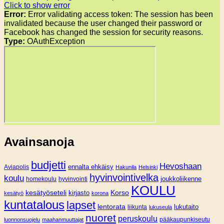
Click to show error
Error:
Error validating access token: The session has been
invalidated because the user changed their password or
Facebook has changed the session for security reasons.
Type:
OAuthException
Avainsanoja
budjetti
Hevoshaan
Aviapolis
ennalta ehkäisy
Hakunila
Helsinki
hyvinvointivelka
koulu
joukkoliikenne
homekoulu
hyvinvointi
KOULU
Korso
kesätyöseteli
kirjasto
kesätyö
korona
kuntatalous
lapset
lentorata
lukutaito
liikunta
lukuseula
nuoret
peruskoulu
pääkaupunkiseutu
luonnonsuojelu
maahanmuuttajat