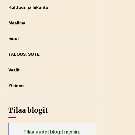
Kulttuuri ja liikunta
Maailma
muut
TALOUS, SOTE
Vaalit
Yleinen
Tilaa blogit
Tilaa uudet blogit meiliin: