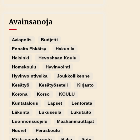
Avainsanoja
Aviapolis
Budjetti
Ennalta Ehkäisy
Hakunila
Helsinki
Hevoshaan Koulu
Homekoulu
Hyvinvointi
Hyvinvointivelka
Joukkoliikenne
Kesätyö
Kesätyöseteli
Kirjasto
Korona
Korso
KOULU
Kuntatalous
Lapset
Lentorata
Liikunta
Lukuseula
Lukutaito
Luonnonsuojelu
Maahanmuuttajat
Nuoret
Peruskoulu
Pääkaupunkiseutu
Raha
Sote