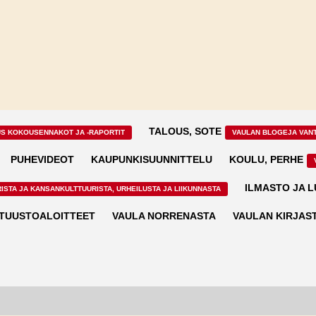
TALOUS, SOTE
US KOKOUSENNAKOT JA -RAPORTIT
VAULAN BLOGEJA VAN
PUHEVIDEOT
KAUPUNKISUUNNITTELU
KOULU, PERHE
ILMASTO JA 
ISTA JA KANSANKULTTUURISTA, URHEILUSTA JA LIIKUNNASTA
TUUSTOALOITTEET
VAULA NORRENASTA
VAULAN KIRJAS