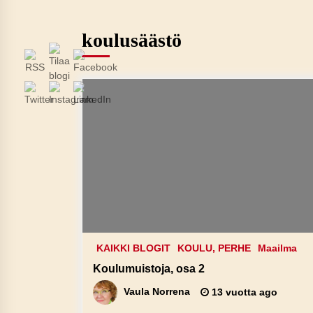
koulusäästö
KAIKKI BLOGIT
KOULU, PERHE
Maailma
Koulumuistoja, osa 2
Vaula Norrena
13 vuotta ago