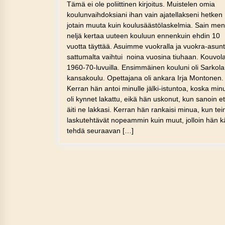
Tämä ei ole poliittinen kirjoitus. Muistelen omia
koulunvaihdoksiani ihan vain ajatellakseni hetken
jotain muuta kuin koulusäästölaskelmia. Sain me
neljä kertaa uuteen kouluun ennenkuin ehdin 10
vuotta täyttää. Asuimme vuokralla ja vuokra-asun
sattumalta vaihtui noina vuosina tiuhaan. Kouvol
1960-70-luvuilla. Ensimmäinen kouluni oli Sarkol
kansakoulu. Opettajana oli ankara Irja Montonen.
Kerran hän antoi minulle jälki-istuntoa, koska minu
oli kynnet lakattu, eikä hän uskonut, kun sanoin et
äiti ne lakkasi. Kerran hän rankaisi minua, kun tei
laskutehtävät nopeammin kuin muut, jolloin hän k
tehdä seuraavan […]