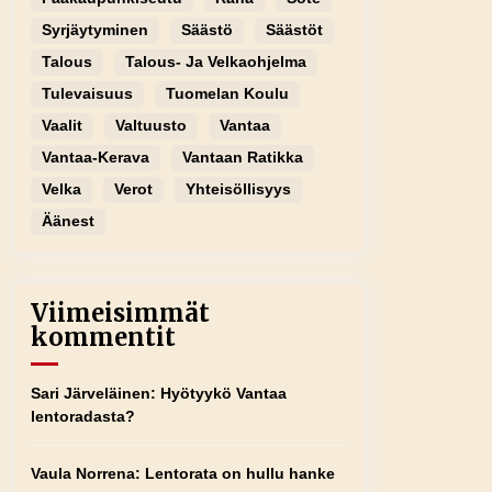
Syrjäytyminen
Säästö
Säästöt
Talous
Talous- Ja Velkaohjelma
Tulevaisuus
Tuomelan Koulu
Vaalit
Valtuusto
Vantaa
Vantaa-Kerava
Vantaan Ratikka
Velka
Verot
Yhteisöllisyys
Äänest
Viimeisimmät
kommentit
Sari Järveläinen
:
Hyötyykö Vantaa
lentoradasta?
Vaula Norrena
:
Lentorata on hullu hanke