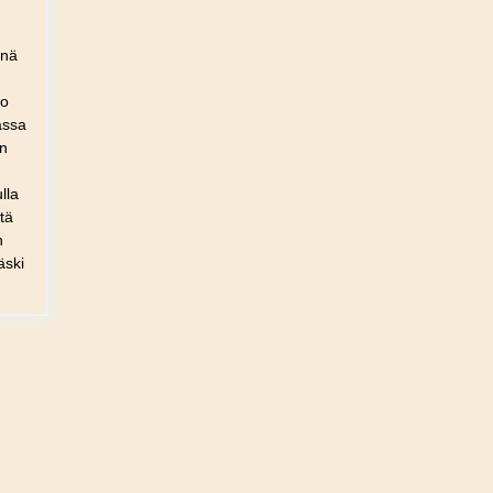
nnä
to
assa
an
lla
tä
n
äski