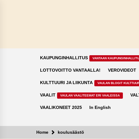
Skip
to
content
KAUPUNGINHALLITUS
VANTAAN KAUPUNGINHALLIT
LOTTOVOITTO VANTAALLA!
VEROVIDEOT
KULTTUURI JA LIIKUNTA
VAULAN BLOGIT KULTTUUR
VAALIT
VAL
VAULAN VAALITEEMAT ERI VAALEISSA
VAALIKONEET 2025
In English
Home
koulusäästö