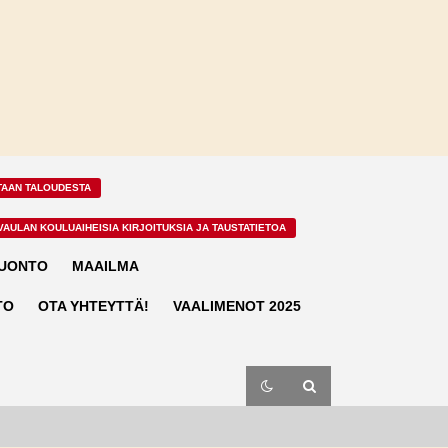
TAAN TALOUDESTA
VAULAN KOULUAIHEISIA KIRJOITUKSIA JA TAUSTATIETOA
LUONTO
MAAILMA
TO
OTA YHTEYTTÄ!
VAALIMENOT 2025