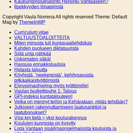
Kaupunginosahallinto Helsinki-Vantaaseen?
Itsekkyyden ilmapiiristä
Copyright Vaula Norrena All rights reserved Theme: Default
Mag by
ThemeInWP
Curriculum vitae
VALTUUSTOALOITTEITA
Miten minusta tuli kuntavaaliehdokas
Kahden puolueen diktatuurista
Siitä unta nähkää
Uskomaton säkä!
Hassuja ennakkoluuloja
Hidasta taloutta
Köyhistä, ’neekereistä’, kehitysavusta,
pitkäaikaistyöttömistä
Elinvoimaohjelma myös työttömille!
Vaulan budjettipuhe 1: Talous
GPI-indeksi kuntatalouteen!
Velka on mennyt teihin ja Kehärataan, mitäs tehdään?
Julkiseen rakennuttamiseen laatusanktiot ja
laatubonukset?
Viisi km tietä = yksi koulurakennus
Koulujen kunnosta on kysytty
Lista Vantaan sisäilmaongelmaisista kouluista ja