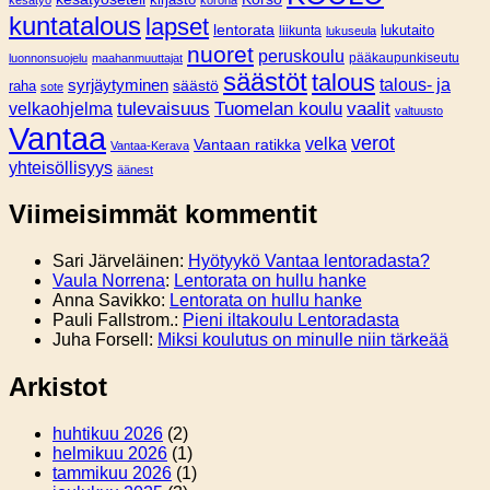
kuntatalous
lapset
lentorata
lukutaito
liikunta
lukuseula
nuoret
peruskoulu
pääkaupunkiseutu
luonnonsuojelu
maahanmuuttajat
säästöt
talous
syrjäytyminen
talous- ja
säästö
raha
sote
tulevaisuus
Tuomelan koulu
vaalit
velkaohjelma
valtuusto
Vantaa
verot
velka
Vantaan ratikka
Vantaa-Kerava
yhteisöllisyys
äänest
Viimeisimmät kommentit
Sari Järveläinen
:
Hyötyykö Vantaa lentoradasta?
Vaula Norrena
:
Lentorata on hullu hanke
Anna Savikko
:
Lentorata on hullu hanke
Pauli Fallstrom.
:
Pieni iltakoulu Lentoradasta
Juha Forsell
:
Miksi koulutus on minulle niin tärkeää
Arkistot
huhtikuu 2026
(2)
helmikuu 2026
(1)
tammikuu 2026
(1)