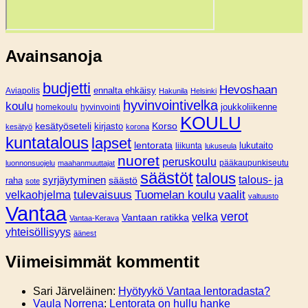
Avainsanoja
budjetti
Hevoshaan
Aviapolis
ennalta ehkäisy
Hakunila
Helsinki
hyvinvointivelka
koulu
joukkoliikenne
homekoulu
hyvinvointi
KOULU
Korso
kesätyöseteli
kirjasto
kesätyö
korona
kuntatalous
lapset
lentorata
lukutaito
liikunta
lukuseula
nuoret
peruskoulu
pääkaupunkiseutu
luonnonsuojelu
maahanmuuttajat
säästöt
talous
syrjäytyminen
talous- ja
säästö
raha
sote
tulevaisuus
Tuomelan koulu
vaalit
velkaohjelma
valtuusto
Vantaa
verot
velka
Vantaan ratikka
Vantaa-Kerava
yhteisöllisyys
äänest
Viimeisimmät kommentit
Sari Järveläinen
:
Hyötyykö Vantaa lentoradasta?
Vaula Norrena
:
Lentorata on hullu hanke