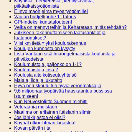
Köyhistä, ’neekereistä’, kehitysavusta,
pitkäaikaistyöttömistä
Elinvoimaohjelma myös työttömille!
Vaulan budjettipuhe 1: Talous
GPI-indeksi kuntatalouteen!
Velka on mennyt teihin ja Kehärataan, mitäs tehdään?
Julkiseen rakennuttamiseen laatusanktiot ja
laatubonukset?
Viisi km tietä = yksi koulurakennus
Koulujen kunnosta on kysytty
Lista Vantaan sisäilmaongelmaisista kouluista ja
päiväkodeista
Koulumuistoja, paljonko on 1-1?
Koulumuistoja, osa 2
Koulusta aito kotiseutuyhteisö
Malala, Iida ja lukutaito
Hyvä peruskoulu tuo hyviä veronmaksajia
9,6 miljoonaa työpäivää haaskaantuu bussissa
istumiseen!
Kun Neuvostoliitto Suomen miehitti
Veteraania muistaen
Maailma on erilainen futisfanin silmin
Jos lähikirjastoa ei olisi?
Köyhät olkoot ilman kirjastoa!
Kovan päivän ilta