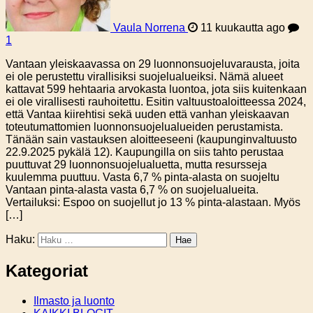
Vaula Norrena
11 kuukautta ago
1
Vantaan yleiskaavassa on 29 luonnonsuojeluvarausta, joita
ei ole perustettu virallisiksi suojelualueiksi. Nämä alueet
kattavat 599 hehtaaria arvokasta luontoa, jota siis kuitenkaan
ei ole virallisesti rauhoitettu. Esitin valtuustoaloitteessa 2024,
että Vantaa kiirehtisi sekä uuden että vanhan yleiskaavan
toteutumattomien luonnonsuojelualueiden perustamista.
Tänään sain vastauksen aloitteeseeni (kaupunginvaltuusto
22.9.2025 pykälä 12). Kaupungilla on siis tahto perustaa
puuttuvat 29 luonnonsuojelualuetta, mutta resursseja
kuulemma puuttuu. Vasta 6,7 % pinta-alasta on suojeltu
Vantaan pinta-alasta vasta 6,7 % on suojelualueita.
Vertailuksi: Espoo on suojellut jo 13 % pinta-alastaan. Myös
[…]
Haku:
Kategoriat
Ilmasto ja luonto