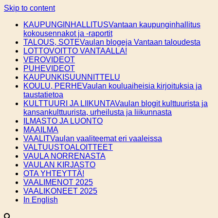
Skip to content
KAUPUNGINHALLITUS
Vantaan kaupunginhallitus
kokousennakot ja -raportit
TALOUS, SOTE
Vaulan blogeja Vantaan taloudesta
LOTTOVOITTO VANTAALLA!
VEROVIDEOT
PUHEVIDEOT
KAUPUNKISUUNNITTELU
KOULU, PERHE
Vaulan kouluaiheisia kirjoituksia ja
taustatietoa
KULTTUURI JA LIIKUNTA
Vaulan blogit kulttuurista ja
kansankulttuurista, urheilusta ja liikunnasta
ILMASTO JA LUONTO
MAAILMA
VAALIT
Vaulan vaaliteemat eri vaaleissa
VALTUUSTOALOITTEET
VAULA NORRENASTA
VAULAN KIRJASTO
OTA YHTEYTTÄ!
VAALIMENOT 2025
VAALIKONEET 2025
In English