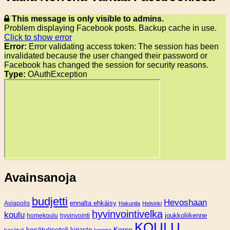
This message is only visible to admins.
Problem displaying Facebook posts. Backup cache in use.
Click to show error
Error:
Error validating access token: The session has been
invalidated because the user changed their password or
Facebook has changed the session for security reasons.
Type:
OAuthException
Avainsanoja
budjetti
Hevoshaan
Aviapolis
ennalta ehkäisy
Hakunila
Helsinki
hyvinvointivelka
koulu
joukkoliikenne
homekoulu
hyvinvointi
KOULU
Korso
kesätyöseteli
kirjasto
kesätyö
korona