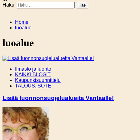
Haku:
Home
luoalue
luoalue
Ilmasto ja luonto
KAIKKI BLOGIT
Kaupunkisuunnittelu
TALOUS, SOTE
Lisää luonnonsuojelualueita Vantaalle!