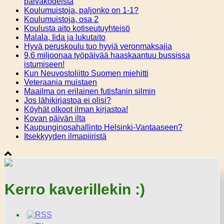
päiväkodeista
Koulumuistoja, paljonko on 1-1?
Koulumuistoja, osa 2
Koulusta aito kotiseutuyhteisö
Malala, Iida ja lukutaito
Hyvä peruskoulu tuo hyviä veronmaksajia
9,6 miljoonaa työpäivää haaskaantuu bussissa
istumiseen!
Kun Neuvostoliitto Suomen miehitti
Veteraania muistaen
Maailma on erilainen futisfanin silmin
Jos lähikirjastoa ei olisi?
Köyhät olkoot ilman kirjastoa!
Kovan päivän ilta
Kaupunginosahallinto Helsinki-Vantaaseen?
Itsekkyyden ilmapiiristä
Kerro kaverillekin :)