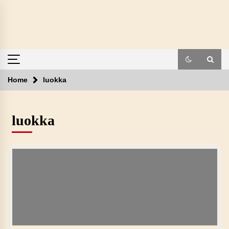
Skip
to
content
Home
luokka
luokka