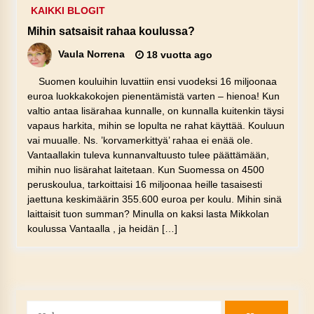
KAIKKI BLOGIT
Mihin satsaisit rahaa koulussa?
Vaula Norrena
18 vuotta ago
Suomen kouluihin luvattiin ensi vuodeksi 16 miljoonaa
euroa luokkakokojen pienentämistä varten – hienoa! Kun
valtio antaa lisärahaa kunnalle, on kunnalla kuitenkin täysi
vapaus harkita, mihin se lopulta ne rahat käyttää. Kouluun
vai muualle. Ns. ’korvamerkittyä’ rahaa ei enää ole.
Vantaallakin tuleva kunnanvaltuusto tulee päättämään,
mihin nuo lisärahat laitetaan. Kun Suomessa on 4500
peruskoulua, tarkoittaisi 16 miljoonaa heille tasaisesti
jaettuna keskimäärin 355.600 euroa per koulu. Mihin sinä
laittaisit tuon summan? Minulla on kaksi lasta Mikkolan
koulussa Vantaalla , ja heidän […]
Haku: