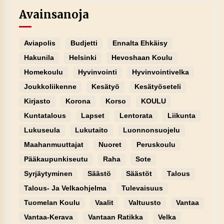
Avainsanoja
Aviapolis
Budjetti
Ennalta Ehkäisy
Hakunila
Helsinki
Hevoshaan Koulu
Homekoulu
Hyvinvointi
Hyvinvointivelka
Joukkoliikenne
Kesätyö
Kesätyöseteli
Kirjasto
Korona
Korso
KOULU
Kuntatalous
Lapset
Lentorata
Liikunta
Lukuseula
Lukutaito
Luonnonsuojelu
Maahanmuuttajat
Nuoret
Peruskoulu
Pääkaupunkiseutu
Raha
Sote
Syrjäytyminen
Säästö
Säästöt
Talous
Talous- Ja Velkaohjelma
Tulevaisuus
Tuomelan Koulu
Vaalit
Valtuusto
Vantaa
Vantaa-Kerava
Vantaan Ratikka
Velka