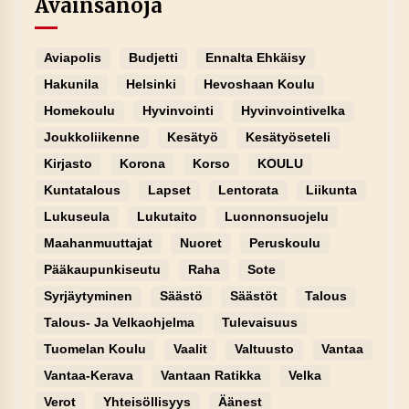
Avainsanoja
Aviapolis
Budjetti
Ennalta Ehkäisy
Hakunila
Helsinki
Hevoshaan Koulu
Homekoulu
Hyvinvointi
Hyvinvointivelka
Joukkoliikenne
Kesätyö
Kesätyöseteli
Kirjasto
Korona
Korso
KOULU
Kuntatalous
Lapset
Lentorata
Liikunta
Lukuseula
Lukutaito
Luonnonsuojelu
Maahanmuuttajat
Nuoret
Peruskoulu
Pääkaupunkiseutu
Raha
Sote
Syrjäytyminen
Säästö
Säästöt
Talous
Talous- Ja Velkaohjelma
Tulevaisuus
Tuomelan Koulu
Vaalit
Valtuusto
Vantaa
Vantaa-Kerava
Vantaan Ratikka
Velka
Verot
Yhteisöllisyys
Äänest