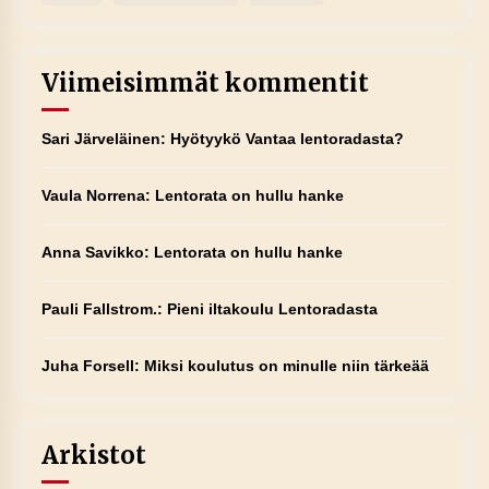
Viimeisimmät kommentit
Sari Järveläinen
:
Hyötyykö Vantaa lentoradasta?
Vaula Norrena
:
Lentorata on hullu hanke
Anna Savikko
:
Lentorata on hullu hanke
Pauli Fallstrom.
:
Pieni iltakoulu Lentoradasta
Juha Forsell
:
Miksi koulutus on minulle niin tärkeää
Arkistot