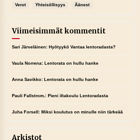
Verot
Yhteisöllisyys
Äänest
Viimeisimmät kommentit
Sari Järveläinen
:
Hyötyykö Vantaa lentoradasta?
Vaula Norrena
:
Lentorata on hullu hanke
Anna Savikko
:
Lentorata on hullu hanke
Pauli Fallstrom.
:
Pieni iltakoulu Lentoradasta
Juha Forsell
:
Miksi koulutus on minulle niin tärkeää
Arkistot