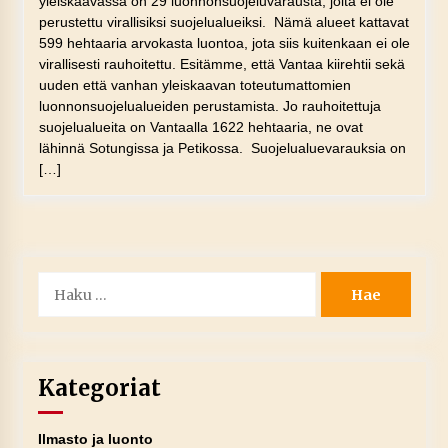
yleiskaavassa on 29 luonnonsuojeluvarausta, joita ei ole
perustettu virallisiksi suojelualueiksi. Nämä alueet kattavat
599 hehtaaria arvokasta luontoa, jota siis kuitenkaan ei ole
virallisesti rauhoitettu. Esitämme, että Vantaa kiirehtii sekä
uuden että vanhan yleiskaavan toteutumattomien
luonnonsuojelualueiden perustamista. Jo rauhoitettuja
suojelualueita on Vantaalla 1622 hehtaaria, ne ovat
lähinnä Sotungissa ja Petikossa. Suojelualuevarauksia on
[…]
Haku:
Kategoriat
Ilmasto ja luonto