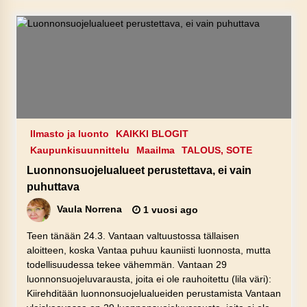
Ilmasto ja luonto
KAIKKI BLOGIT
Kaupunkisuunnittelu
Maailma
TALOUS, SOTE
Luonnonsuojelualueet perustettava, ei vain
puhuttava
Vaula Norrena
1 vuosi ago
Teen tänään 24.3. Vantaan valtuustossa tällaisen
aloitteen, koska Vantaa puhuu kauniisti luonnosta, mutta
todellisuudessa tekee vähemmän. Vantaan 29
luonnonsuojeluvarausta, joita ei ole rauhoitettu (lila väri):
Kiirehditään luonnonsuojelualueiden perustamista Vantaan