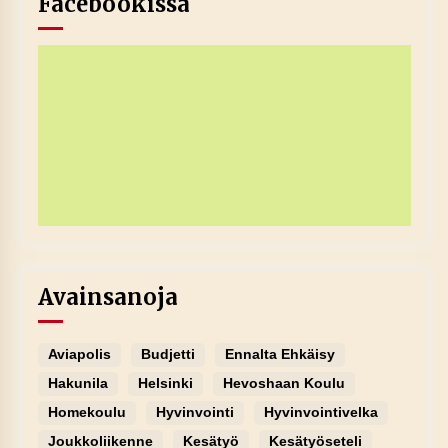
Facebookissa
Avainsanoja
Aviapolis
Budjetti
Ennalta Ehkäisy
Hakunila
Helsinki
Hevoshaan Koulu
Homekoulu
Hyvinvointi
Hyvinvointivelka
Joukkoliikenne
Kesätyö
Kesätyöseteli