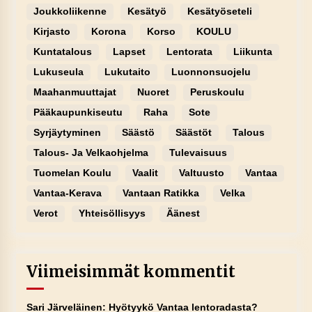
Joukkoliikenne
Kesätyö
Kesätyöseteli
Kirjasto
Korona
Korso
KOULU
Kuntatalous
Lapset
Lentorata
Liikunta
Lukuseula
Lukutaito
Luonnonsuojelu
Maahanmuuttajat
Nuoret
Peruskoulu
Pääkaupunkiseutu
Raha
Sote
Syrjäytyminen
Säästö
Säästöt
Talous
Talous- Ja Velkaohjelma
Tulevaisuus
Tuomelan Koulu
Vaalit
Valtuusto
Vantaa
Vantaa-Kerava
Vantaan Ratikka
Velka
Verot
Yhteisöllisyys
Äänest
Viimeisimmät kommentit
Sari Järveläinen
:
Hyötyykö Vantaa lentoradasta?