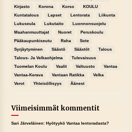
Kirjasto
Korona
Korso
KOULU
Kuntatalous
Lapset
Lentorata
Liikunta
Lukuseula
Lukutaito
Luonnonsuojelu
Maahanmuuttajat
Nuoret
Peruskoulu
Pääkaupunkiseutu
Raha
Sote
Syrjäytyminen
Säästö
Säästöt
Talous
Talous- Ja Velkaohjelma
Tulevaisuus
Tuomelan Koulu
Vaalit
Valtuusto
Vantaa
Vantaa-Kerava
Vantaan Ratikka
Velka
Verot
Yhteisöllisyys
Äänest
Viimeisimmät kommentit
Sari Järveläinen
:
Hyötyykö Vantaa lentoradasta?