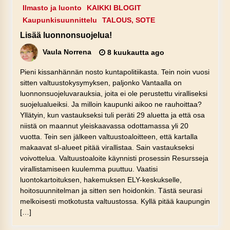
Ilmasto ja luonto
KAIKKI BLOGIT
Kaupunkisuunnittelu
TALOUS, SOTE
Lisää luonnonsuojelua!
Vaula Norrena
8 kuukautta ago
Pieni kissanhännän nosto kuntapolitiikasta. Tein noin vuosi
sitten valtuustokysymyksen, paljonko Vantaalla on
luonnonsuojeluvarauksia, joita ei ole perustettu viralliseksi
suojelualueiksi. Ja milloin kaupunki aikoo ne rauhoittaa?
Yllätyin, kun vastaukseksi tuli peräti 29 aluetta ja että osa
niistä on maannut yleiskaavassa odottamassa yli 20
vuotta. Tein sen jälkeen valtuustoaloitteen, että kartalla
makaavat sl-alueet pitää virallistaa. Sain vastaukseksi
voivottelua. Valtuustoaloite käynnisti prosessin Resursseja
virallistamiseen kuulemma puuttuu. Vaatisi
luontokartoituksen, hakemuksen ELY-keskukselle,
hoitosuunnitelman ja sitten sen hoidonkin. Tästä seurasi
melkoisesti motkotusta valtuustossa. Kyllä pitää kaupungin
[…]