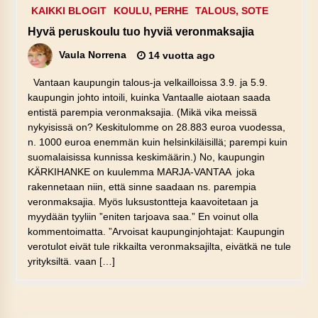
KAIKKI BLOGIT
KOULU, PERHE
TALOUS, SOTE
Hyvä peruskoulu tuo hyviä veronmaksajia
Vaula Norrena
14 vuotta ago
Vantaan kaupungin talous-ja velkailloissa 3.9. ja 5.9.
kaupungin johto intoili, kuinka Vantaalle aiotaan saada
entistä parempia veronmaksajia. (Mikä vika meissä
nykyisissä on? Keskitulomme on 28.883 euroa vuodessa,
n. 1000 euroa enemmän kuin helsinkiläisillä; parempi kuin
suomalaisissa kunnissa keskimäärin.) No, kaupungin
KÄRKIHANKE on kuulemma MARJA-VANTAA joka
rakennetaan niin, että sinne saadaan ns. parempia
veronmaksajia. Myös luksustontteja kaavoitetaan ja
myydään tyyliin ”eniten tarjoava saa.” En voinut olla
kommentoimatta. ”Arvoisat kaupunginjohtajat: Kaupungin
verotulot eivät tule rikkailta veronmaksajilta, eivätkä ne tule
yrityksiltä. vaan […]