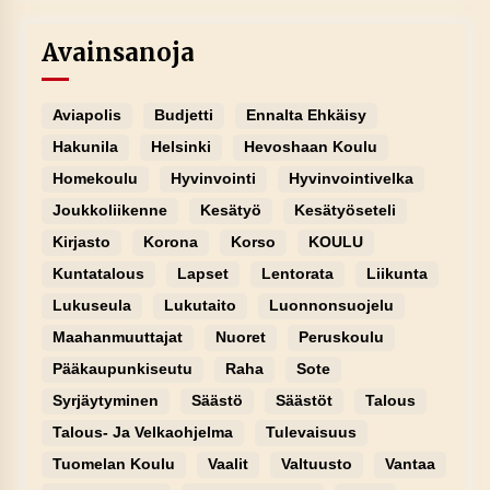
Avainsanoja
Aviapolis
Budjetti
Ennalta Ehkäisy
Hakunila
Helsinki
Hevoshaan Koulu
Homekoulu
Hyvinvointi
Hyvinvointivelka
Joukkoliikenne
Kesätyö
Kesätyöseteli
Kirjasto
Korona
Korso
KOULU
Kuntatalous
Lapset
Lentorata
Liikunta
Lukuseula
Lukutaito
Luonnonsuojelu
Maahanmuuttajat
Nuoret
Peruskoulu
Pääkaupunkiseutu
Raha
Sote
Syrjäytyminen
Säästö
Säästöt
Talous
Talous- Ja Velkaohjelma
Tulevaisuus
Tuomelan Koulu
Vaalit
Valtuusto
Vantaa