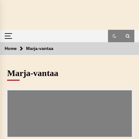
Skip
to
content
Home
Marja-vantaa
Marja-vantaa