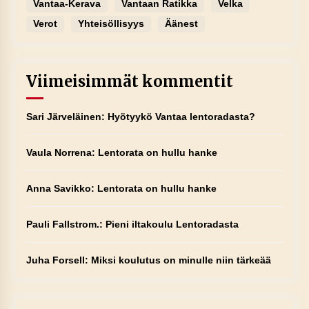
Vantaa-Kerava
Vantaan Ratikka
Velka
Verot
Yhteisöllisyys
Äänest
Viimeisimmät kommentit
Sari Järveläinen
:
Hyötyykö Vantaa lentoradasta?
Vaula Norrena
:
Lentorata on hullu hanke
Anna Savikko
:
Lentorata on hullu hanke
Pauli Fallstrom.
:
Pieni iltakoulu Lentoradasta
Juha Forsell
:
Miksi koulutus on minulle niin tärkeää