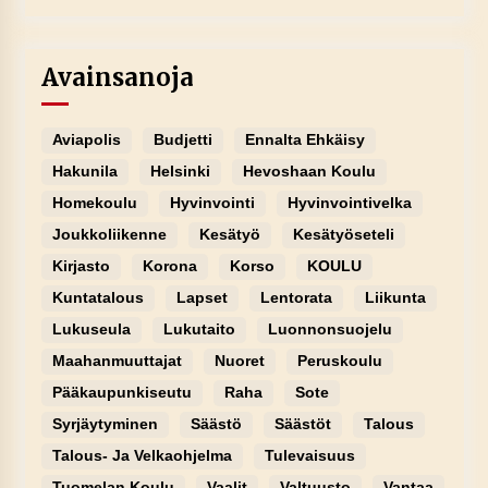
Avainsanoja
Aviapolis
Budjetti
Ennalta Ehkäisy
Hakunila
Helsinki
Hevoshaan Koulu
Homekoulu
Hyvinvointi
Hyvinvointivelka
Joukkoliikenne
Kesätyö
Kesätyöseteli
Kirjasto
Korona
Korso
KOULU
Kuntatalous
Lapset
Lentorata
Liikunta
Lukuseula
Lukutaito
Luonnonsuojelu
Maahanmuuttajat
Nuoret
Peruskoulu
Pääkaupunkiseutu
Raha
Sote
Syrjäytyminen
Säästö
Säästöt
Talous
Talous- Ja Velkaohjelma
Tulevaisuus
Tuomelan Koulu
Vaalit
Valtuusto
Vantaa