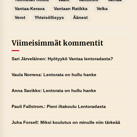
Vantaa-Kerava
Vantaan Ratikka
Velka
Verot
Yhteisöllisyys
Äänest
Viimeisimmät kommentit
Sari Järveläinen
:
Hyötyykö Vantaa lentoradasta?
Vaula Norrena
:
Lentorata on hullu hanke
Anna Savikko
:
Lentorata on hullu hanke
Pauli Fallstrom.
:
Pieni iltakoulu Lentoradasta
Juha Forsell
:
Miksi koulutus on minulle niin tärkeää