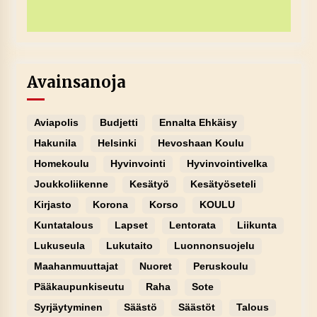
Avainsanoja
Aviapolis
Budjetti
Ennalta Ehkäisy
Hakunila
Helsinki
Hevoshaan Koulu
Homekoulu
Hyvinvointi
Hyvinvointivelka
Joukkoliikenne
Kesätyö
Kesätyöseteli
Kirjasto
Korona
Korso
KOULU
Kuntatalous
Lapset
Lentorata
Liikunta
Lukuseula
Lukutaito
Luonnonsuojelu
Maahanmuuttajat
Nuoret
Peruskoulu
Pääkaupunkiseutu
Raha
Sote
Syrjäytyminen
Säästö
Säästöt
Talous