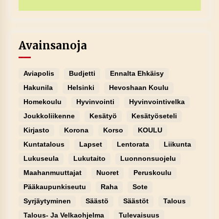
Avainsanoja
Aviapolis
Budjetti
Ennalta Ehkäisy
Hakunila
Helsinki
Hevoshaan Koulu
Homekoulu
Hyvinvointi
Hyvinvointivelka
Joukkoliikenne
Kesätyö
Kesätyöseteli
Kirjasto
Korona
Korso
KOULU
Kuntatalous
Lapset
Lentorata
Liikunta
Lukuseula
Lukutaito
Luonnonsuojelu
Maahanmuuttajat
Nuoret
Peruskoulu
Pääkaupunkiseutu
Raha
Sote
Syrjäytyminen
Säästö
Säästöt
Talous
Talous- Ja Velkaohjelma
Tulevaisuus