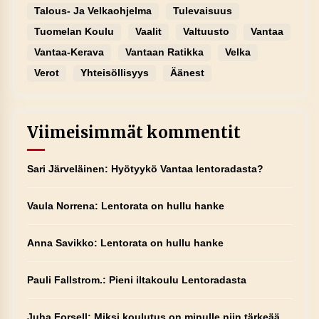
Talous- Ja Velkaohjelma
Tulevaisuus
Tuomelan Koulu
Vaalit
Valtuusto
Vantaa
Vantaa-Kerava
Vantaan Ratikka
Velka
Verot
Yhteisöllisyys
Äänest
Viimeisimmät kommentit
Sari Järveläinen
:
Hyötyykö Vantaa lentoradasta?
Vaula Norrena
:
Lentorata on hullu hanke
Anna Savikko
:
Lentorata on hullu hanke
Pauli Fallstrom.
:
Pieni iltakoulu Lentoradasta
Juha Forsell
:
Miksi koulutus on minulle niin tärkeää