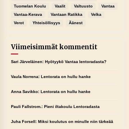
Tuomelan Koulu
Vaalit
Valtuusto
Vantaa
Vantaa-Kerava
Vantaan Ratikka
Velka
Verot
Yhteisöllisyys
Äänest
Viimeisimmät kommentit
Sari Järveläinen
:
Hyötyykö Vantaa lentoradasta?
Vaula Norrena
:
Lentorata on hullu hanke
Anna Savikko
:
Lentorata on hullu hanke
Pauli Fallstrom.
:
Pieni iltakoulu Lentoradasta
Juha Forsell
:
Miksi koulutus on minulle niin tärkeää