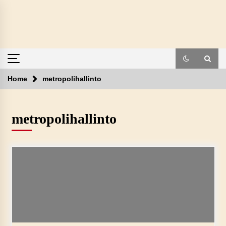
Skip
to
content
Home
metropolihallinto
metropolihallinto