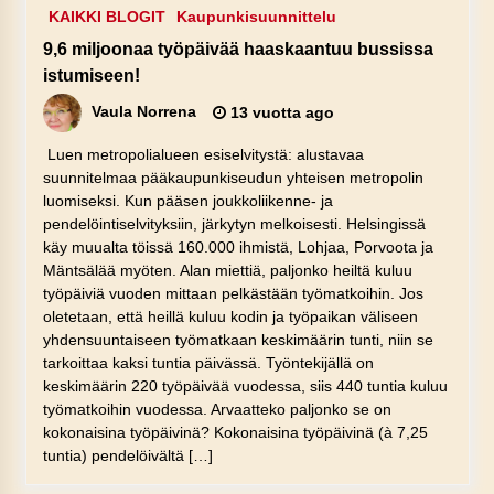
KAIKKI BLOGIT
Kaupunkisuunnittelu
9,6 miljoonaa työpäivää haaskaantuu bussissa
istumiseen!
Vaula Norrena
13 vuotta ago
Luen metropolialueen esiselvitystä: alustavaa
suunnitelmaa pääkaupunkiseudun yhteisen metropolin
luomiseksi. Kun pääsen joukkoliikenne- ja
pendelöintiselvityksiin, järkytyn melkoisesti. Helsingissä
käy muualta töissä 160.000 ihmistä, Lohjaa, Porvoota ja
Mäntsälää myöten. Alan miettiä, paljonko heiltä kuluu
työpäiviä vuoden mittaan pelkästään työmatkoihin. Jos
oletetaan, että heillä kuluu kodin ja työpaikan väliseen
yhdensuuntaiseen työmatkaan keskimäärin tunti, niin se
tarkoittaa kaksi tuntia päivässä. Työntekijällä on
keskimäärin 220 työpäivää vuodessa, siis 440 tuntia kuluu
työmatkoihin vuodessa. Arvaatteko paljonko se on
kokonaisina työpäivinä? Kokonaisina työpäivinä (à 7,25
tuntia) pendelöivältä […]