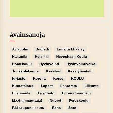
Avainsanoja
Aviapolis
Budjetti
Ennalta Ehkäisy
Hakunila
Helsinki
Hevoshaan Koulu
Homekoulu
Hyvinvointi
Hyvinvointivelka
Joukkoliikenne
Kesätyö
Kesätyöseteli
Kirjasto
Korona
Korso
KOULU
Kuntatalous
Lapset
Lentorata
Liikunta
Lukuseula
Lukutaito
Luonnonsuojelu
Maahanmuuttajat
Nuoret
Peruskoulu
Pääkaupunkiseutu
Raha
Sote