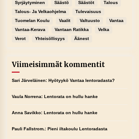
Syrjäytyminen
Säästö
Säästöt
Talous
Talous- Ja Velkaohjelma
Tulevaisuus
Tuomelan Koulu
Vaalit
Valtuusto
Vantaa
Vantaa-Kerava
Vantaan Ratikka
Velka
Verot
Yhteisöllisyys
Äänest
Viimeisimmät kommentit
Sari Järveläinen
:
Hyötyykö Vantaa lentoradasta?
Vaula Norrena
:
Lentorata on hullu hanke
Anna Savikko
:
Lentorata on hullu hanke
Pauli Fallstrom.
:
Pieni iltakoulu Lentoradasta