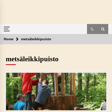
Skip
to
content
Home
metsäleikkipuisto
metsäleikkipuisto