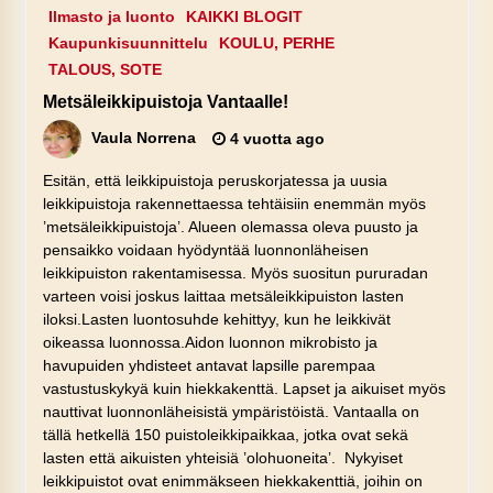
Ilmasto ja luonto
KAIKKI BLOGIT
Kaupunkisuunnittelu
KOULU, PERHE
TALOUS, SOTE
Metsäleikkipuistoja Vantaalle!
Vaula Norrena
4 vuotta ago
Esitän, että leikkipuistoja peruskorjatessa ja uusia
leikkipuistoja rakennettaessa tehtäisiin enemmän myös
’metsäleikkipuistoja’. Alueen olemassa oleva puusto ja
pensaikko voidaan hyödyntää luonnonläheisen
leikkipuiston rakentamisessa. Myös suositun pururadan
varteen voisi joskus laittaa metsäleikkipuiston lasten
iloksi.Lasten luontosuhde kehittyy, kun he leikkivät
oikeassa luonnossa.Aidon luonnon mikrobisto ja
havupuiden yhdisteet antavat lapsille parempaa
vastustuskykyä kuin hiekkakenttä. Lapset ja aikuiset myös
nauttivat luonnonläheisistä ympäristöistä. Vantaalla on
tällä hetkellä 150 puistoleikkipaikkaa, jotka ovat sekä
lasten että aikuisten yhteisiä ’olohuoneita’. Nykyiset
leikkipuistot ovat enimmäkseen hiekkakenttiä, joihin on