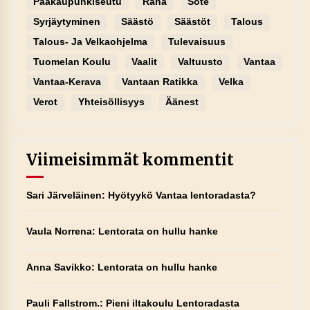
Pääkaupunkiseutu
Raha
Sote
Syrjäytyminen
Säästö
Säästöt
Talous
Talous- Ja Velkaohjelma
Tulevaisuus
Tuomelan Koulu
Vaalit
Valtuusto
Vantaa
Vantaa-Kerava
Vantaan Ratikka
Velka
Verot
Yhteisöllisyys
Äänest
Viimeisimmät kommentit
Sari Järveläinen
:
Hyötyykö Vantaa lentoradasta?
Vaula Norrena
:
Lentorata on hullu hanke
Anna Savikko
:
Lentorata on hullu hanke
Pauli Fallstrom.
:
Pieni iltakoulu Lentoradasta