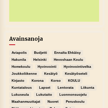
Avainsanoja
Aviapolis
Budjetti
Ennalta Ehkäisy
Hakunila
Helsinki
Hevoshaan Koulu
Homekoulu
Hyvinvointi
Hyvinvointivelka
Joukkoliikenne
Kesätyö
Kesätyöseteli
Kirjasto
Korona
Korso
KOULU
Kuntatalous
Lapset
Lentorata
Liikunta
Lukuseula
Lukutaito
Luonnonsuojelu
Maahanmuuttajat
Nuoret
Peruskoulu