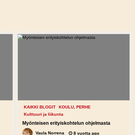
KAIKKI BLOGIT
KOULU, PERHE
Kulttuuri ja liikunta
Myönteisen erityiskohtelun ohjelmasta
Vaula Norrena
8 vuotta ago