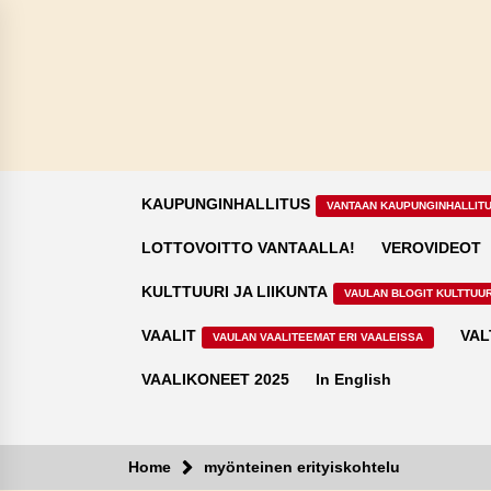
Skip
to
content
KAUPUNGINHALLITUS
VANTAAN KAUPUNGINHALLIT
LOTTOVOITTO VANTAALLA!
VEROVIDEOT
KULTTUURI JA LIIKUNTA
VAULAN BLOGIT KULTTUUR
VAALIT
VAL
VAULAN VAALITEEMAT ERI VAALEISSA
VAALIKONEET 2025
In English
Home
myönteinen erityiskohtelu