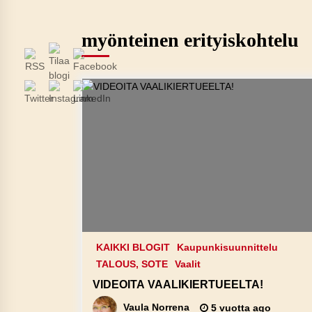
myönteinen erityiskohtelu
KAIKKI BLOGIT
Kaupunkisuunnittelu
TALOUS, SOTE
Vaalit
VIDEOITA VAALIKIERTUEELTA!
Vaula Norrena
5 vuotta ago