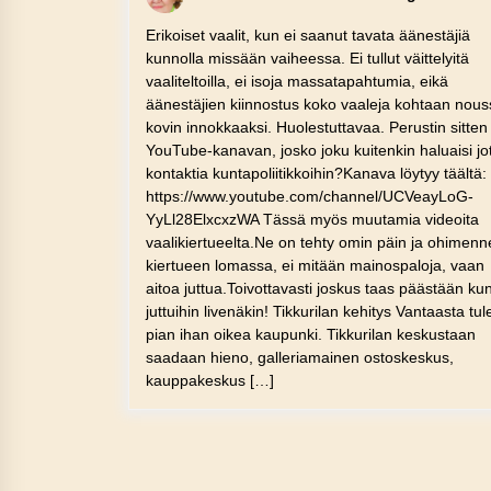
Erikoiset vaalit, kun ei saanut tavata äänestäjiä
kunnolla missään vaiheessa. Ei tullut väittelyitä
vaaliteltoilla, ei isoja massatapahtumia, eikä
äänestäjien kiinnostus koko vaaleja kohtaan nous
kovin innokkaaksi. Huolestuttavaa. Perustin sitten
YouTube-kanavan, josko joku kuitenkin haluaisi jo
kontaktia kuntapoliitikkoihin?Kanava löytyy täältä:
https://www.youtube.com/channel/UCVeayLoG-
YyLl28ElxcxzWA Tässä myös muutamia videoita
vaalikiertueelta.Ne on tehty omin päin ja ohimen
kiertueen lomassa, ei mitään mainospaloja, vaan
aitoa juttua.Toivottavasti joskus taas päästään k
juttuihin livenäkin! Tikkurilan kehitys Vantaasta tul
pian ihan oikea kaupunki. Tikkurilan keskustaan
saadaan hieno, galleriamainen ostoskeskus,
kauppakeskus […]