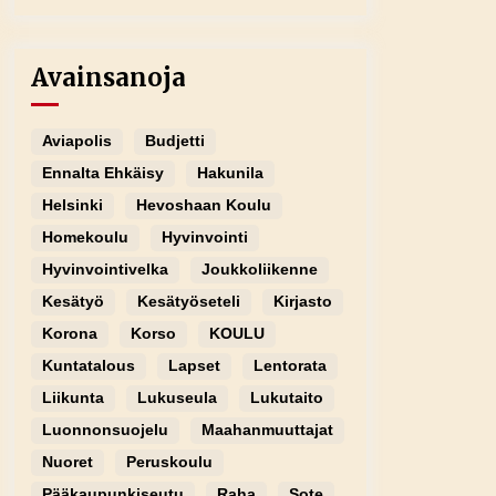
Avainsanoja
Aviapolis
Budjetti
Ennalta Ehkäisy
Hakunila
Helsinki
Hevoshaan Koulu
Homekoulu
Hyvinvointi
Hyvinvointivelka
Joukkoliikenne
Kesätyö
Kesätyöseteli
Kirjasto
Korona
Korso
KOULU
Kuntatalous
Lapset
Lentorata
Liikunta
Lukuseula
Lukutaito
Luonnonsuojelu
Maahanmuuttajat
Nuoret
Peruskoulu
Pääkaupunkiseutu
Raha
Sote