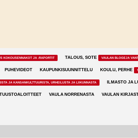
TALOUS, SOTE
US KOKOUSENNAKOT JA -RAPORTIT
VAULAN BLOGEJA VAN
PUHEVIDEOT
KAUPUNKISUUNNITTELU
KOULU, PERHE
ILMASTO JA 
ISTA JA KANSANKULTTUURISTA, URHEILUSTA JA LIIKUNNASTA
TUUSTOALOITTEET
VAULA NORRENASTA
VAULAN KIRJAS