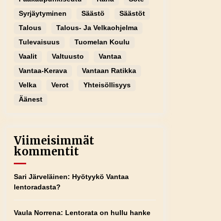
Syrjäytyminen
Säästö
Säästöt
Talous
Talous- Ja Velkaohjelma
Tulevaisuus
Tuomelan Koulu
Vaalit
Valtuusto
Vantaa
Vantaa-Kerava
Vantaan Ratikka
Velka
Verot
Yhteisöllisyys
Äänest
Viimeisimmät
kommentit
Sari Järveläinen
:
Hyötyykö Vantaa
lentoradasta?
Vaula Norrena
:
Lentorata on hullu hanke