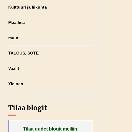
Kulttuuri ja liikunta
Maailma
muut
TALOUS, SOTE
Vaalit
Yleinen
Tilaa blogit
Tilaa uudet blogit meiliin: