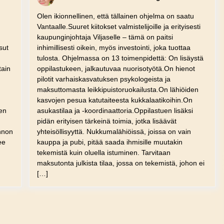
Olen ikionnellinen, että tällainen ohjelma on saatu
Vantaalle.Suuret kiitokset valmistelijoille ja erityisesti
kaupunginjohtaja Viljaselle – tämä on paitsi
sut
inhimillisesti oikein, myös investointi, joka tuottaa
tulosta. Ohjelmassa on 13 toimenpidettä: On lisäystä
tain
oppilastukeen, jalkautuvaa nuorisotyötä.On hienot
pilotit varhaiskasvatuksen psykologeista ja
maksuttomasta leikkipuistoruokailusta.On lähiöiden
kasvojen pesua katutaiteesta kukkalaatikoihin.On
nen
asukastilaa ja -koordinaattoria.Oppilastuen lisäksi
pidän erityisen tärkeinä toimia, jotka lisäävät
unnon
yhteisöllisyyttä. Nukkumalähiöissä, joissa on vain
ee
kauppa ja pubi, pitää saada ihmisille muutakin
tekemistä kuin oluella istuminen. Tarvitaan
maksutonta julkista tilaa, jossa on tekemistä, johon ei
[…]