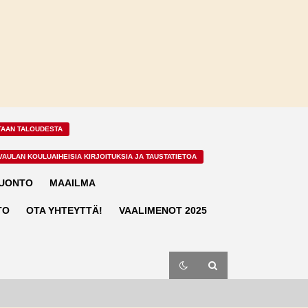
TAAN TALOUDESTA
VAULAN KOULUAIHEISIA KIRJOITUKSIA JA TAUSTATIETOA
LUONTO
MAAILMA
TO
OTA YHTEYTTÄ!
VAALIMENOT 2025