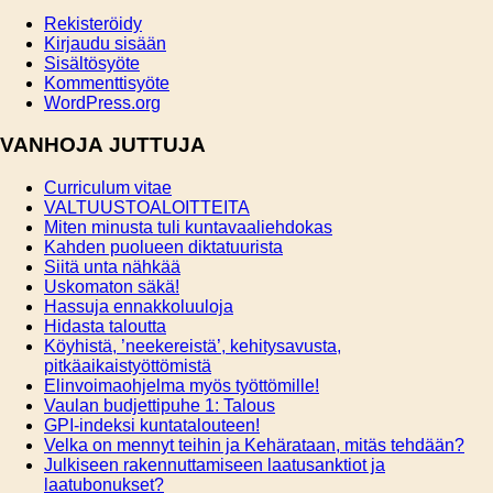
Rekisteröidy
Kirjaudu sisään
Sisältösyöte
Kommenttisyöte
WordPress.org
VANHOJA JUTTUJA
Curriculum vitae
VALTUUSTOALOITTEITA
Miten minusta tuli kuntavaaliehdokas
Kahden puolueen diktatuurista
Siitä unta nähkää
Uskomaton säkä!
Hassuja ennakkoluuloja
Hidasta taloutta
Köyhistä, ’neekereistä’, kehitysavusta,
pitkäaikaistyöttömistä
Elinvoimaohjelma myös työttömille!
Vaulan budjettipuhe 1: Talous
GPI-indeksi kuntatalouteen!
Velka on mennyt teihin ja Kehärataan, mitäs tehdään?
Julkiseen rakennuttamiseen laatusanktiot ja
laatubonukset?