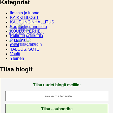
Kategoriat
Ilmasto ja luonto
KAIKKI BLOGIT
KAUPUNGINHALLITUS
Kaupunkisuunnittelu
KOULU, PERHE
Kulttuuri ja liikunta
Maailma
muut
TALOUS, SOTE
Vaalit
Yleinen
Tilaa blogit
Tilaa uudet blogit meiliin: