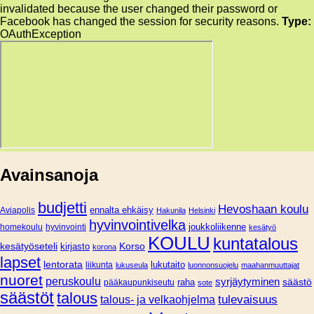
invalidated because the user changed their password or
Facebook has changed the session for security reasons.
Type:
OAuthException
Avainsanoja
budjetti
Hevoshaan koulu
Aviapolis
ennalta ehkäisy
Hakunila
Helsinki
hyvinvointivelka
joukkoliikenne
homekoulu
hyvinvointi
kesätyö
KOULU
kuntatalous
Korso
kesätyöseteli
kirjasto
korona
lapset
lentorata
lukutaito
liikunta
lukuseula
luonnonsuojelu
maahanmuuttajat
nuoret
peruskoulu
syrjäytyminen
säästö
pääkaupunkiseutu
raha
sote
säästöt
talous
tulevaisuus
talous- ja velkaohjelma