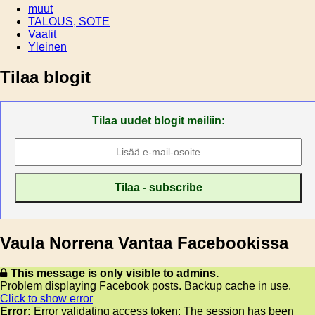
muut
TALOUS, SOTE
Vaalit
Yleinen
Tilaa blogit
Tilaa uudet blogit meiliin:
Vaula Norrena Vantaa Facebookissa
This message is only visible to admins.
Problem displaying Facebook posts. Backup cache in use.
Click to show error
Error:
Error validating access token: The session has been