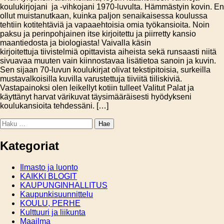
koulukirjojani ja -vihkojani 1970-luvulta. Hämmästyin kovin. En
ollut muistanutkaan, kuinka paljon senaikaisessa koulussa
tehtiin kotitehtäviä ja vapaaehtoisia omia työkansioita. Noin
paksu ja perinpohjainen itse kirjoitettu ja piirretty kansio
maantiedosta ja biologiasta! Vaivalla käsin
kirjoitettuja tiivistelmiä opittavista aiheista sekä runsaasti niitä
sivuavaa muuten vain kiinnostavaa lisätietoa sanoin ja kuvin.
Sen sijaan 70-luvun koulukirjat olivat tekstipitoisia, surkeilla
mustavalkoisilla kuvilla varustettuja tiiviitä tiiliskiviä.
Vastapainoksi olen leikellyt kotiin tulleet Valitut Palat ja
käyttänyt harvat värikuvat täysimääräisesti hyödykseni
koulukansioita tehdessäni. […]
Haku:
Kategoriat
Ilmasto ja luonto
KAIKKI BLOGIT
KAUPUNGINHALLITUS
Kaupunkisuunnittelu
KOULU, PERHE
Kulttuuri ja liikunta
Maailma