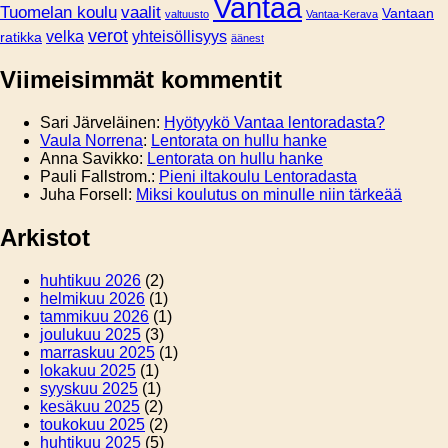
Vantaa
Tuomelan koulu
vaalit
Vantaan
valtuusto
Vantaa-Kerava
verot
velka
yhteisöllisyys
ratikka
äänest
Viimeisimmät kommentit
Sari Järveläinen
:
Hyötyykö Vantaa lentoradasta?
Vaula Norrena
:
Lentorata on hullu hanke
Anna Savikko
:
Lentorata on hullu hanke
Pauli Fallstrom.
:
Pieni iltakoulu Lentoradasta
Juha Forsell
:
Miksi koulutus on minulle niin tärkeää
Arkistot
huhtikuu 2026
(2)
helmikuu 2026
(1)
tammikuu 2026
(1)
joulukuu 2025
(3)
marraskuu 2025
(1)
lokakuu 2025
(1)
syyskuu 2025
(1)
kesäkuu 2025
(2)
toukokuu 2025
(2)
huhtikuu 2025
(5)