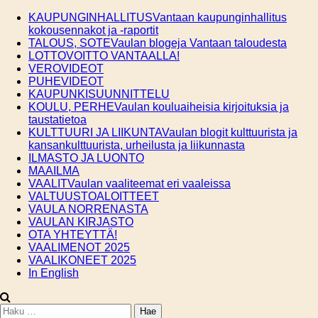
Skip
KAUPUNGINHALLITUS
Vantaan kaupunginhallitus
to
kokousennakot ja -raportit
content
TALOUS, SOTE
Vaulan blogeja Vantaan taloudesta
LOTTOVOITTO VANTAALLA!
VEROVIDEOT
PUHEVIDEOT
KAUPUNKISUUNNITTELU
KOULU, PERHE
Vaulan kouluaiheisia kirjoituksia ja
taustatietoa
KULTTUURI JA LIIKUNTA
Vaulan blogit kulttuurista ja
kansankulttuurista, urheilusta ja liikunnasta
ILMASTO JA LUONTO
MAAILMA
VAALIT
Vaulan vaaliteemat eri vaaleissa
VALTUUSTOALOITTEET
VAULA NORRENASTA
VAULAN KIRJASTO
OTA YHTEYTTÄ!
VAALIMENOT 2025
VAALIKONEET 2025
In English
Haku: