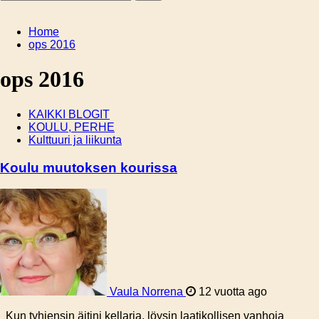
Home
ops 2016
ops 2016
KAIKKI BLOGIT
KOULU, PERHE
Kulttuuri ja liikunta
Koulu muutoksen kourissa
Vaula Norrena
12 vuotta ago
Kun tyhjensin äitini kellaria, löysin laatikollisen vanhoja