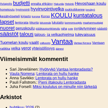
budjetti
Hevoshaan koulu
Aviapolis
ennalta ehkäisy
Hakunila
Helsinki
hyvinvointivelka
joukkoliikenne
homekoulu
hyvinvointi
kesätyö
KOULU
kuntatalous
Korso
kesätyöseteli
kirjasto
korona
lapset
lentorata
lukutaito
liikunta
lukuseula
luonnonsuojelu
maahanmuuttajat
nuoret
peruskoulu
syrjäytyminen
säästö
pääkaupunkiseutu
raha
sote
säästöt
talous
tulevaisuus
talous- ja velkaohjelma
Vantaa
Tuomelan koulu
vaalit
Vantaan
valtuusto
Vantaa-Kerava
verot
velka
yhteisöllisyys
ratikka
äänest
Viimeisimmät kommentit
Sari Järveläinen
:
Hyötyykö Vantaa lentoradasta?
Vaula Norrena
:
Lentorata on hullu hanke
Anna Savikko
:
Lentorata on hullu hanke
Pauli Fallstrom.
:
Pieni iltakoulu Lentoradasta
Juha Forsell
:
Miksi koulutus on minulle niin tärkeää
Arkistot
huhtikuu 2026
(2)