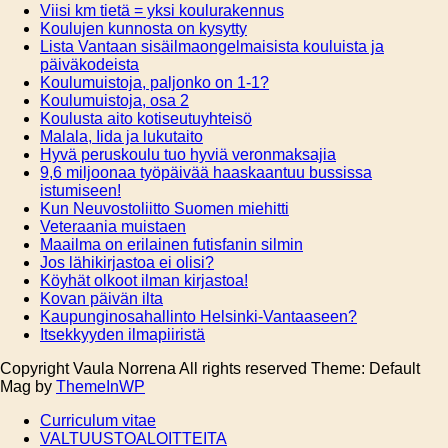
Viisi km tietä = yksi koulurakennus
Koulujen kunnosta on kysytty
Lista Vantaan sisäilmaongelmaisista kouluista ja
päiväkodeista
Koulumuistoja, paljonko on 1-1?
Koulumuistoja, osa 2
Koulusta aito kotiseutuyhteisö
Malala, Iida ja lukutaito
Hyvä peruskoulu tuo hyviä veronmaksajia
9,6 miljoonaa työpäivää haaskaantuu bussissa
istumiseen!
Kun Neuvostoliitto Suomen miehitti
Veteraania muistaen
Maailma on erilainen futisfanin silmin
Jos lähikirjastoa ei olisi?
Köyhät olkoot ilman kirjastoa!
Kovan päivän ilta
Kaupunginosahallinto Helsinki-Vantaaseen?
Itsekkyyden ilmapiiristä
Copyright Vaula Norrena All rights reserved Theme: Default
Mag by
ThemeInWP
Curriculum vitae
VALTUUSTOALOITTEITA