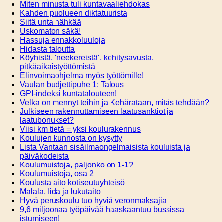
Miten minusta tuli kuntavaaliehdokas
Kahden puolueen diktatuurista
Siitä unta nähkää
Uskomaton säkä!
Hassuja ennakkoluuloja
Hidasta taloutta
Köyhistä, ’neekereistä’, kehitysavusta,
pitkäaikaistyöttömistä
Elinvoimaohjelma myös työttömille!
Vaulan budjettipuhe 1: Talous
GPI-indeksi kuntatalouteen!
Velka on mennyt teihin ja Kehärataan, mitäs tehdään?
Julkiseen rakennuttamiseen laatusanktiot ja
laatubonukset?
Viisi km tietä = yksi koulurakennus
Koulujen kunnosta on kysytty
Lista Vantaan sisäilmaongelmaisista kouluista ja
päiväkodeista
Koulumuistoja, paljonko on 1-1?
Koulumuistoja, osa 2
Koulusta aito kotiseutuyhteisö
Malala, Iida ja lukutaito
Hyvä peruskoulu tuo hyviä veronmaksajia
9,6 miljoonaa työpäivää haaskaantuu bussissa
istumiseen!