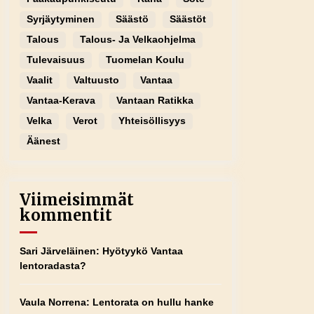
Syrjäytyminen
Säästö
Säästöt
Talous
Talous- Ja Velkaohjelma
Tulevaisuus
Tuomelan Koulu
Vaalit
Valtuusto
Vantaa
Vantaa-Kerava
Vantaan Ratikka
Velka
Verot
Yhteisöllisyys
Äänest
Viimeisimmät
kommentit
Sari Järveläinen
:
Hyötyykö Vantaa
lentoradasta?
Vaula Norrena
:
Lentorata on hullu hanke