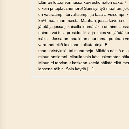
Elämän lottoarvonnassa kävi uskomaton säkä, 7
oikein ja tuplausnumero! Sain syntyä maahan, jo
on vauraampi, turvallisempi ja tasa-arvoisempi k
95% maailman maista. Maahan, jossa kaveria ei
jätetä ja jossa jokaisella lehmälläkin on nimi. Joss
nainen voi tulla presidentiksi ja mies voi jäädä kot
isäksi. Jossa on maailman suurimmat puhtaan v
varannot eikä lainkaan kulkutauteja. Ei
maanjäristyksiä tai tsunameja. Mikään näistä ei o
minun ansiotani. Minulla vain kävi uskomaton säk
Minun ei tarvinnut koskaan kärsiä nälkää eikä m
lapsena töihin. Sain käydä […]