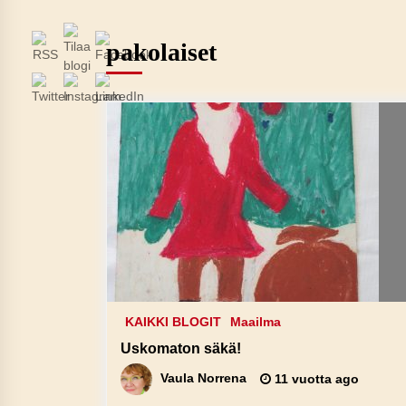
pakolaiset
KAIKKI BLOGIT
Maailma
Uskomaton säkä!
Vaula Norrena
11 vuotta ago