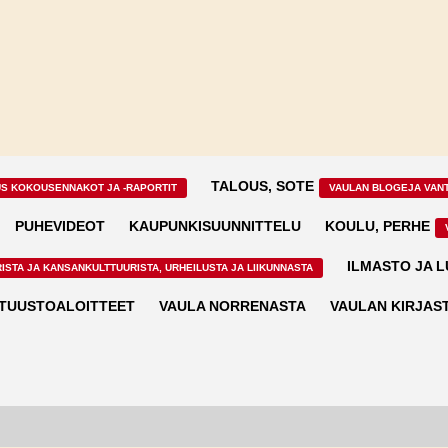
TALOUS, SOTE
US KOKOUSENNAKOT JA -RAPORTIT
VAULAN BLOGEJA VAN
PUHEVIDEOT
KAUPUNKISUUNNITTELU
KOULU, PERHE
ILMASTO JA 
ISTA JA KANSANKULTTUURISTA, URHEILUSTA JA LIIKUNNASTA
TUUSTOALOITTEET
VAULA NORRENASTA
VAULAN KIRJAS