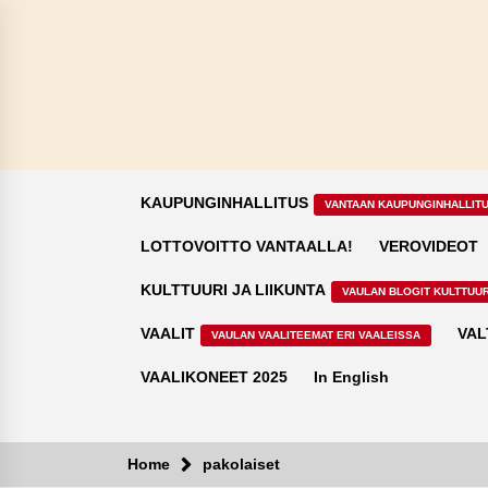
Skip
to
content
KAUPUNGINHALLITUS
VANTAAN KAUPUNGINHALLIT
LOTTOVOITTO VANTAALLA!
VEROVIDEOT
KULTTUURI JA LIIKUNTA
VAULAN BLOGIT KULTTUUR
VAALIT
VAL
VAULAN VAALITEEMAT ERI VAALEISSA
VAALIKONEET 2025
In English
Home
pakolaiset