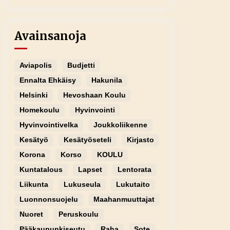
Avainsanoja
Aviapolis
Budjetti
Ennalta Ehkäisy
Hakunila
Helsinki
Hevoshaan Koulu
Homekoulu
Hyvinvointi
Hyvinvointivelka
Joukkoliikenne
Kesätyö
Kesätyöseteli
Kirjasto
Korona
Korso
KOULU
Kuntatalous
Lapset
Lentorata
Liikunta
Lukuseula
Lukutaito
Luonnonsuojelu
Maahanmuuttajat
Nuoret
Peruskoulu
Pääkaupunkiseutu
Raha
Sote