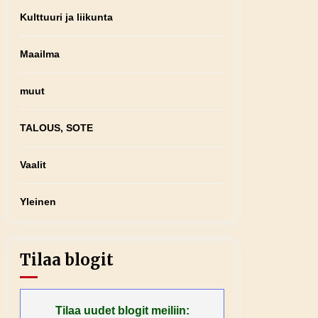
Kulttuuri ja liikunta
Maailma
muut
TALOUS, SOTE
Vaalit
Yleinen
Tilaa blogit
Tilaa uudet blogit meiliin: