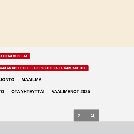
TAAN TALOUDESTA
VAULAN KOULUAIHEISIA KIRJOITUKSIA JA TAUSTATIETOA
LUONTO
MAAILMA
TO
OTA YHTEYTTÄ!
VAALIMENOT 2025