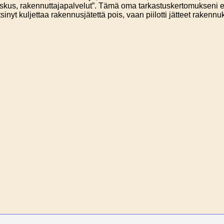
skus, rakennuttajapalvelut”. Tämä oma tarkastuskertomukseni e
tsinyt kuljettaa rakennusjätettä pois, vaan piilotti jätteet raken