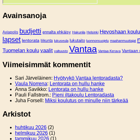
Avainsanoja
budjetti
Hevoshaan koulu
Aviapolis
ennalta ehkäisy
Hakunila
Helsinki
lapset
lentorata
lukutaito
liikunta
lukuseula
luonnonsuojelu
maahanmuuttajat
Vantaa
Tuomelan koulu
vaalit
Vantaan 
valtuusto
Vantaa-Kerava
Viimeisimmät kommentit
Sari Järveläinen
:
Hyötyykö Vantaa lentoradasta?
Vaula Norrena
:
Lentorata on hullu hanke
Anna Savikko
:
Lentorata on hullu hanke
Pauli Fallstrom.
:
Pieni iltakoulu Lentoradasta
Juha Forsell
:
Miksi koulutus on minulle niin tärkeää
Arkistot
huhtikuu 2026
(2)
helmikuu 2026
(1)
tammikuu 2026
(1)