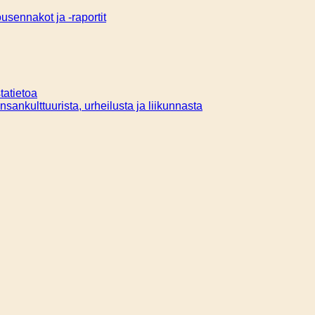
sennakot ja -raportit
tatietoa
ansankulttuurista, urheilusta ja liikunnasta