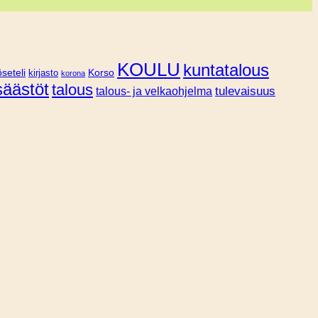
KOULU
kuntatalous
Korso
seteli
kirjasto
korona
säästöt
talous
tulevaisuus
talous- ja velkaohjelma