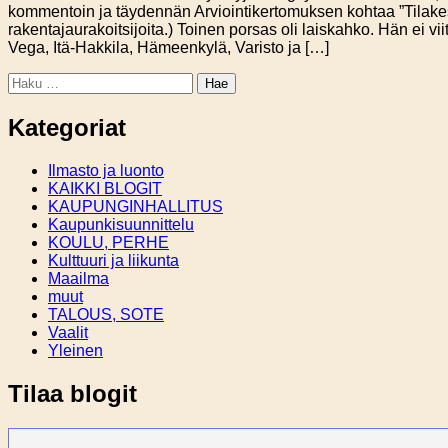
kommentoin ja täydennän Arviointikertomuksen kohtaa ”Tilake
rakentajaurakoitsijoita.) Toinen porsas oli laiskahko. Hän ei vii
Vega, Itä-Hakkila, Hämeenkylä, Varisto ja […]
Haku:
Kategoriat
Ilmasto ja luonto
KAIKKI BLOGIT
KAUPUNGINHALLITUS
Kaupunkisuunnittelu
KOULU, PERHE
Kulttuuri ja liikunta
Maailma
muut
TALOUS, SOTE
Vaalit
Yleinen
Tilaa blogit