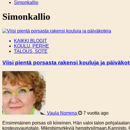
Simonkallio
Simonkallio
KAIKKI BLOGIT
KOULU, PERHE
TALOUS, SOTE
Viisi pientä porsasta rakensi kouluja ja päiväkot
Vaula Norrena
7 vuotta ago
Ensimmäinen porsas oli kiireinen. Hän valoi talon pohjalaatan 
kosteusvauriotalo. Mikrobimyrkkyjä hengitysilmaan.Kannisto, K