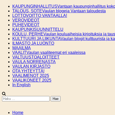
Skip
KAUPUNGINHALLITUS
Vantaan kaupunginhallitus kokou
to
TALOUS, SOTE
Vaulan blogeja Vantaan taloudesta
content
LOTTOVOITTO VANTAALLA!
VEROVIDEOT
PUHEVIDEOT
KAUPUNKISUUNNITTELU
KOULU, PERHE
Vaulan kouluaiheisia kirjoituksia ja taus
KULTTUURI JA LIIKUNTA
Vaulan blogit kulttuurista ja k
ILMASTO JA LUONTO
MAAILMA
VAALIT
Vaulan vaaliteemat eri vaaleissa
VALTUUSTOALOITTEET
VAULA NORRENASTA
VAULAN KIRJASTO
OTA YHTEYTTÄ!
VAALIMENOT 2025
VAALIKONEET 2025
In English
Haku:
Home