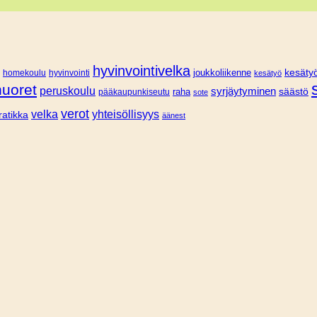
hyvinvointivelka
joukkoliikenne
kesätyö
homekoulu
hyvinvointi
kesätyö
nuoret
peruskoulu
syrjäytyminen
säästö
pääkaupunkiseutu
raha
sote
verot
velka
yhteisöllisyys
ratikka
äänest