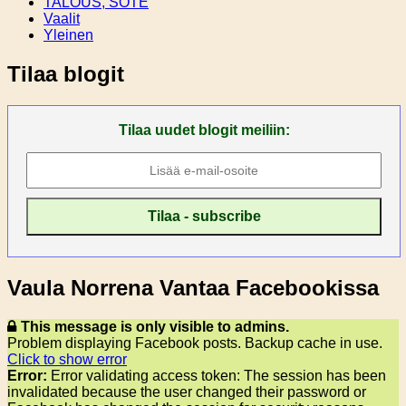
TALOUS, SOTE
Vaalit
Yleinen
Tilaa blogit
Tilaa uudet blogit meiliin:
Vaula Norrena Vantaa Facebookissa
This message is only visible to admins.
Problem displaying Facebook posts. Backup cache in use.
Click to show error
Error:
Error validating access token: The session has been
invalidated because the user changed their password or