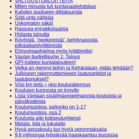
VALTUUSTOALOITTEITA
Miten minusta tuli kuntavaaliehdokas
Kahden puolueen diktatuurista
Siitä unta nähkää
Uskomaton säkä!
Hassuja ennakkoluuloja
Hidasta taloutta
Köyhistä, ’neekereistä’, kehitysavusta,
pitkäaikaistyöttömistä
Elinvoimaohjelma myös työttömille!
Vaulan budjettipuhe 1: Talous
GPI-indeksi kuntatalouteen!
Velka on mennyt teihin ja Kehärataan, mitäs tehdään?
Julkiseen rakennuttamiseen laatusanktiot ja
laatubonukset?
Viisi km tietä = yksi koulurakennus
Koulujen kunnosta on kysytty
Lista Vantaan sisäilmaongelmaisista kouluista ja
päiväkodeista
Koulumuistoja, paljonko on 1-1?
Koulumuistoja, osa 2
Koulusta aito kotiseutuyhteisö
Malala, Iida ja lukutaito
Hyvä peruskoulu tuo hyviä veronmaksajia
9,6 miljoonaa työpäivää haaskaantuu bussissa