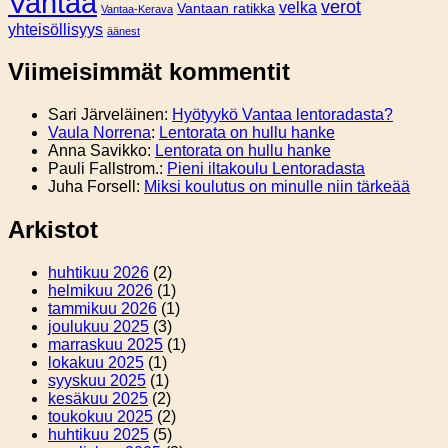
Vantaa
verot
velka
Vantaan ratikka
Vantaa-Kerava
yhteisöllisyys
äänest
Viimeisimmät kommentit
Sari Järveläinen
:
Hyötyykö Vantaa lentoradasta?
Vaula Norrena
:
Lentorata on hullu hanke
Anna Savikko
:
Lentorata on hullu hanke
Pauli Fallstrom.
:
Pieni iltakoulu Lentoradasta
Juha Forsell
:
Miksi koulutus on minulle niin tärkeää
Arkistot
huhtikuu 2026
(2)
helmikuu 2026
(1)
tammikuu 2026
(1)
joulukuu 2025
(3)
marraskuu 2025
(1)
lokakuu 2025
(1)
syyskuu 2025
(1)
kesäkuu 2025
(2)
toukokuu 2025
(2)
huhtikuu 2025
(5)