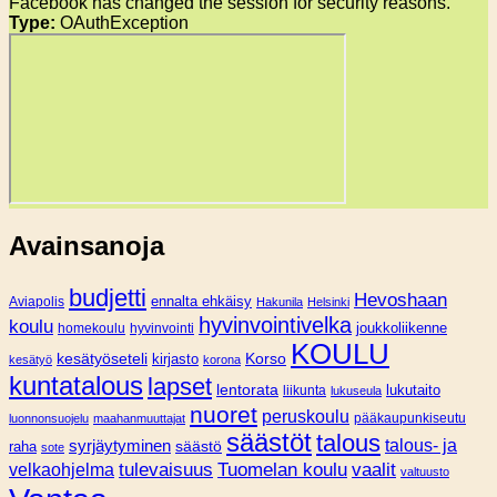
Facebook has changed the session for security reasons.
Type:
OAuthException
Avainsanoja
budjetti
Hevoshaan
Aviapolis
ennalta ehkäisy
Hakunila
Helsinki
hyvinvointivelka
koulu
joukkoliikenne
homekoulu
hyvinvointi
KOULU
Korso
kesätyöseteli
kirjasto
kesätyö
korona
kuntatalous
lapset
lentorata
lukutaito
liikunta
lukuseula
nuoret
peruskoulu
pääkaupunkiseutu
luonnonsuojelu
maahanmuuttajat
säästöt
talous
syrjäytyminen
talous- ja
säästö
raha
sote
tulevaisuus
Tuomelan koulu
vaalit
velkaohjelma
valtuusto