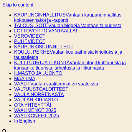
Skip to content
KAUPUNGINHALLITUS
Vantaan kaupunginhallitus
kokousennakot ja -raportit
TALOUS, SOTE
Vaulan blogeja Vantaan taloudesta
LOTTOVOITTO VANTAALLA!
VEROVIDEOT
PUHEVIDEOT
KAUPUNKISUUNNITTELU
KOULU, PERHE
Vaulan kouluaiheisia kirjoituksia ja
taustatietoa
KULTTUURI JA LIIKUNTA
Vaulan blogit kulttuurista ja
kansankulttuurista, urheilusta ja liikunnasta
ILMASTO JA LUONTO
MAAILMA
VAALIT
Vaulan vaaliteemat eri vaaleissa
VALTUUSTOALOITTEET
VAULA NORRENASTA
VAULAN KIRJASTO
OTA YHTEYTTÄ!
VAALIMENOT 2025
VAALIKONEET 2025
In English