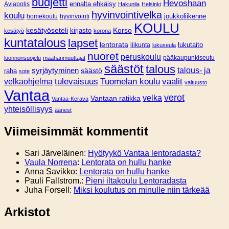
budjetti
Hevoshaan
Aviapolis
ennalta ehkäisy
Hakunila
Helsinki
hyvinvointivelka
koulu
joukkoliikenne
homekoulu
hyvinvointi
KOULU
Korso
kesätyöseteli
kirjasto
kesätyö
korona
kuntatalous
lapset
lentorata
lukutaito
liikunta
lukuseula
nuoret
peruskoulu
pääkaupunkiseutu
luonnonsuojelu
maahanmuuttajat
säästöt
talous
syrjäytyminen
talous- ja
säästö
raha
sote
tulevaisuus
Tuomelan koulu
vaalit
velkaohjelma
valtuusto
Vantaa
verot
velka
Vantaan ratikka
Vantaa-Kerava
yhteisöllisyys
äänest
Viimeisimmät kommentit
Sari Järveläinen
:
Hyötyykö Vantaa lentoradasta?
Vaula Norrena
:
Lentorata on hullu hanke
Anna Savikko
:
Lentorata on hullu hanke
Pauli Fallstrom.
:
Pieni iltakoulu Lentoradasta
Juha Forsell
:
Miksi koulutus on minulle niin tärkeää
Arkistot