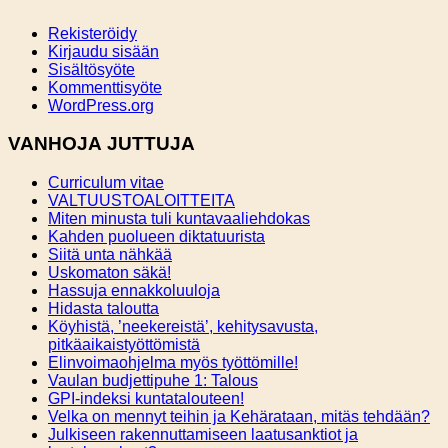
Rekisteröidy
Kirjaudu sisään
Sisältösyöte
Kommenttisyöte
WordPress.org
VANHOJA JUTTUJA
Curriculum vitae
VALTUUSTOALOITTEITA
Miten minusta tuli kuntavaaliehdokas
Kahden puolueen diktatuurista
Siitä unta nähkää
Uskomaton säkä!
Hassuja ennakkoluuloja
Hidasta taloutta
Köyhistä, ’neekereistä’, kehitysavusta,
pitkäaikaistyöttömistä
Elinvoimaohjelma myös työttömille!
Vaulan budjettipuhe 1: Talous
GPI-indeksi kuntatalouteen!
Velka on mennyt teihin ja Kehärataan, mitäs tehdään?
Julkiseen rakennuttamiseen laatusanktiot ja