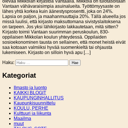
olevaa Mikkolan kirjastoa Vantaalla. Mikkola on tulotasoltaan
Vantaan vähävaraisimpia asuinalueita. Työttömyysaste on
lähes yhtä korkea kuin äänestysprosentti, joka on 24%.
Lapsia on paljon, ja maahanmuuttajia 20%. Tällä alueella jos
missä luulisi, että kirjasto maksuttomana sivistyslaitoksena
on tarpeen. Jos yksi lähikirjasto lakkautetaan, mitä sitten?
Kirjasto toimii Vantaan suurimman peruskoulun, 830-
oppilaisen Mikkolan koulun yhteydessä. Oppilaiden
sosioekonominen tausta on sellainen, että monet heistä eivät
saa kotoaan valmiiksi hyvää suomenkieltä tai ohjausta
lukemiseen. Kirjasto on silloin hyvä apu […]
Haku:
Kategoriat
Ilmasto ja luonto
KAIKKI BLOGIT
KAUPUNGINHALLITUS
Kaupunkisuunnittelu
KOULU, PERHE
Kulttuuri ja liikunta
Maailma
muut