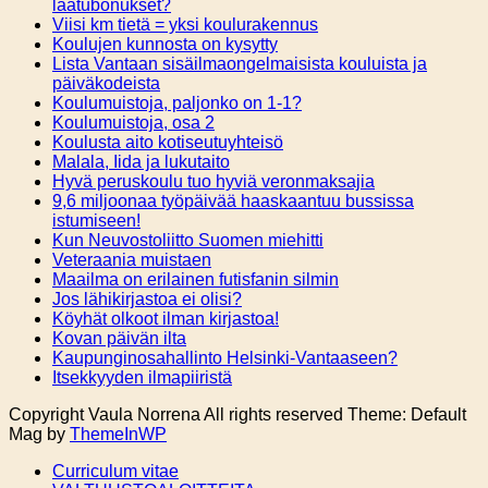
laatubonukset?
Viisi km tietä = yksi koulurakennus
Koulujen kunnosta on kysytty
Lista Vantaan sisäilmaongelmaisista kouluista ja
päiväkodeista
Koulumuistoja, paljonko on 1-1?
Koulumuistoja, osa 2
Koulusta aito kotiseutuyhteisö
Malala, Iida ja lukutaito
Hyvä peruskoulu tuo hyviä veronmaksajia
9,6 miljoonaa työpäivää haaskaantuu bussissa
istumiseen!
Kun Neuvostoliitto Suomen miehitti
Veteraania muistaen
Maailma on erilainen futisfanin silmin
Jos lähikirjastoa ei olisi?
Köyhät olkoot ilman kirjastoa!
Kovan päivän ilta
Kaupunginosahallinto Helsinki-Vantaaseen?
Itsekkyyden ilmapiiristä
Copyright Vaula Norrena All rights reserved Theme: Default
Mag by
ThemeInWP
Curriculum vitae