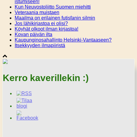
istumiseen!
Kun Neuvostoliitto Suomen miehitti
Veteraania muistaen
Maailma on erilainen futisfanin silmin
Jos lähikirjastoa ei olisi?
Köyhät olkoot ilman kirjastoa!
Kovan päivän ilta
Kaupunginosahallinto Helsinki-Vantaaseen?
Itsekkyyden ilmapiiristä
Kerro kaverillekin :)