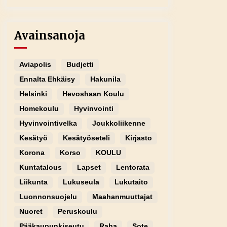
Avainsanoja
Aviapolis
Budjetti
Ennalta Ehkäisy
Hakunila
Helsinki
Hevoshaan Koulu
Homekoulu
Hyvinvointi
Hyvinvointivelka
Joukkoliikenne
Kesätyö
Kesätyöseteli
Kirjasto
Korona
Korso
KOULU
Kuntatalous
Lapset
Lentorata
Liikunta
Lukuseula
Lukutaito
Luonnonsuojelu
Maahanmuuttajat
Nuoret
Peruskoulu
Pääkaupunkiseutu
Raha
Sote