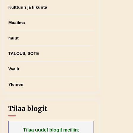
Kulttuuri ja liikunta
Maailma
muut
TALOUS, SOTE
Vaalit
Yleinen
Tilaa blogit
Tilaa uudet blogit meiliin: