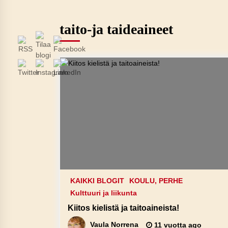
taito-ja taideaineet
KAIKKI BLOGIT
KOULU, PERHE
Kulttuuri ja liikunta
Kiitos kielistä ja taitoaineista!
Vaula Norrena
11 vuotta ago