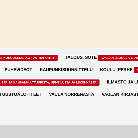
TALOUS, SOTE
US KOKOUSENNAKOT JA -RAPORTIT
VAULAN BLOGEJA VAN
PUHEVIDEOT
KAUPUNKISUUNNITTELU
KOULU, PERHE
ILMASTO JA 
ISTA JA KANSANKULTTUURISTA, URHEILUSTA JA LIIKUNNASTA
TUUSTOALOITTEET
VAULA NORRENASTA
VAULAN KIRJAS