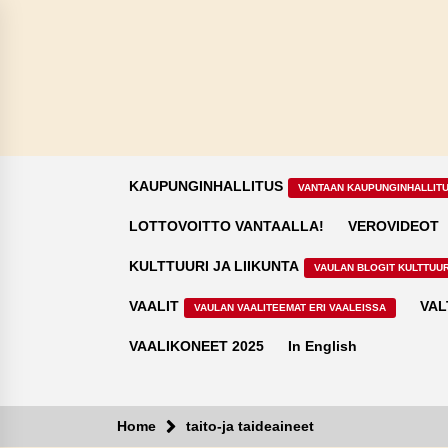
Skip
to
content
KAUPUNGINHALLITUS
VANTAAN KAUPUNGINHALLIT
LOTTOVOITTO VANTAALLA!
VEROVIDEOT
KULTTUURI JA LIIKUNTA
VAULAN BLOGIT KULTTUUR
VAALIT
VAL
VAULAN VAALITEEMAT ERI VAALEISSA
VAALIKONEET 2025
In English
Home
taito-ja taideaineet