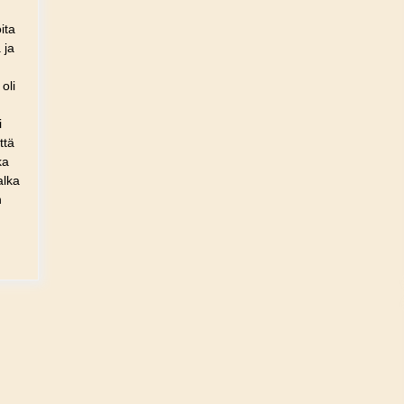
ita
 ja
oli
i
ttä
ka
alka
n