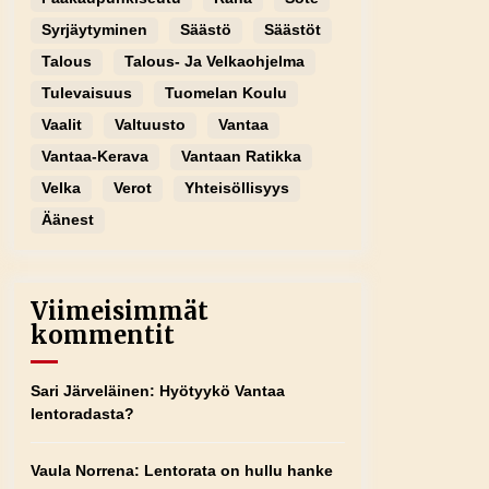
Syrjäytyminen
Säästö
Säästöt
Talous
Talous- Ja Velkaohjelma
Tulevaisuus
Tuomelan Koulu
Vaalit
Valtuusto
Vantaa
Vantaa-Kerava
Vantaan Ratikka
Velka
Verot
Yhteisöllisyys
Äänest
Viimeisimmät
kommentit
Sari Järveläinen
:
Hyötyykö Vantaa
lentoradasta?
Vaula Norrena
:
Lentorata on hullu hanke