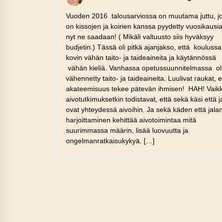
Vuoden 2016 talousarviossa on muutama juttu, jo
on kissojen ja koirien kanssa pyydetty vuosikausia
nyt ne saadaan! ( Mikäli valtuusto siis hyväksyy
budjetin.) Tässä oli pitkä ajanjakso, että koulussa 
kovin vähän taito- ja taideaineita ja käytännössä
vähän kieliä. Vanhassa opetussuunnitelmassa ol
vähennetty taito- ja taideaineita. Luulivat raukat, e
akateemisuus tekee pätevän ihmisen! HAH! Vaik
aivotutkimuksetkin todistavat, että sekä käsi että j
ovat yhteydessä aivoihin. Ja sekä käden että jala
harjoittaminen kehittää aivotoimintaa mitä
suurimmassa määrin, lisää luovuutta ja
ongelmanratkaisukykyä. […]