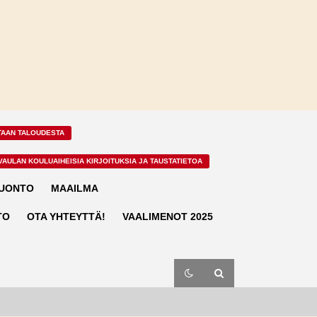
TAAN TALOUDESTA
VAULAN KOULUAIHEISIA KIRJOITUKSIA JA TAUSTATIETOA
LUONTO
MAAILMA
TO
OTA YHTEYTTÄ!
VAALIMENOT 2025