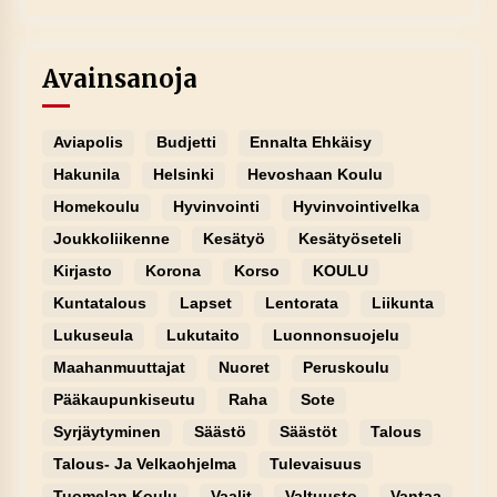
Avainsanoja
Aviapolis
Budjetti
Ennalta Ehkäisy
Hakunila
Helsinki
Hevoshaan Koulu
Homekoulu
Hyvinvointi
Hyvinvointivelka
Joukkoliikenne
Kesätyö
Kesätyöseteli
Kirjasto
Korona
Korso
KOULU
Kuntatalous
Lapset
Lentorata
Liikunta
Lukuseula
Lukutaito
Luonnonsuojelu
Maahanmuuttajat
Nuoret
Peruskoulu
Pääkaupunkiseutu
Raha
Sote
Syrjäytyminen
Säästö
Säästöt
Talous
Talous- Ja Velkaohjelma
Tulevaisuus
Tuomelan Koulu
Vaalit
Valtuusto
Vantaa