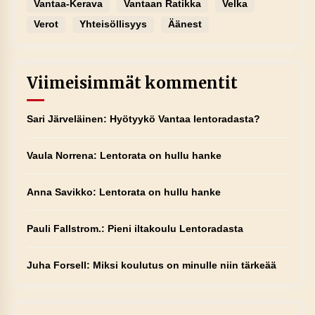
Vantaa-Kerava
Vantaan Ratikka
Velka
Verot
Yhteisöllisyys
Äänest
Viimeisimmät kommentit
Sari Järveläinen
:
Hyötyykö Vantaa lentoradasta?
Vaula Norrena
:
Lentorata on hullu hanke
Anna Savikko
:
Lentorata on hullu hanke
Pauli Fallstrom.
:
Pieni iltakoulu Lentoradasta
Juha Forsell
:
Miksi koulutus on minulle niin tärkeää