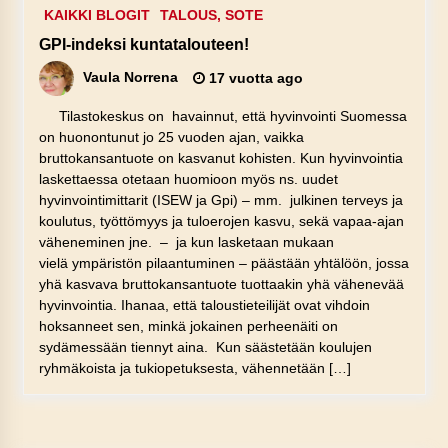
KAIKKI BLOGIT
TALOUS, SOTE
GPI-indeksi kuntatalouteen!
Vaula Norrena
17 vuotta ago
Tilastokeskus on havainnut, että hyvinvointi Suomessa
on huonontunut jo 25 vuoden ajan, vaikka
bruttokansantuote on kasvanut kohisten. Kun hyvinvointia
laskettaessa otetaan huomioon myös ns. uudet
hyvinvointimittarit (ISEW ja Gpi) – mm. julkinen terveys ja
koulutus, työttömyys ja tuloerojen kasvu, sekä vapaa-ajan
väheneminen jne. – ja kun lasketaan mukaan
vielä ympäristön pilaantuminen – päästään yhtälöön, jossa
yhä kasvava bruttokansantuote tuottaakin yhä vähenevää
hyvinvointia. Ihanaa, että taloustieteilijät ovat vihdoin
hoksanneet sen, minkä jokainen perheenäiti on
sydämessään tiennyt aina. Kun säästetään koulujen
ryhmäkoista ja tukiopetuksesta, vähennetään […]