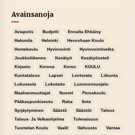
Avainsanoja
Aviapolis
Budjetti
Ennalta Ehkäisy
Hakunila
Helsinki
Hevoshaan Koulu
Homekoulu
Hyvinvointi
Hyvinvointivelka
Joukkoliikenne
Kesätyö
Kesätyöseteli
Kirjasto
Korona
Korso
KOULU
Kuntatalous
Lapset
Lentorata
Liikunta
Lukuseula
Lukutaito
Luonnonsuojelu
Maahanmuuttajat
Nuoret
Peruskoulu
Pääkaupunkiseutu
Raha
Sote
Syrjäytyminen
Säästö
Säästöt
Talous
Talous- Ja Velkaohjelma
Tulevaisuus
Tuomelan Koulu
Vaalit
Valtuusto
Vantaa