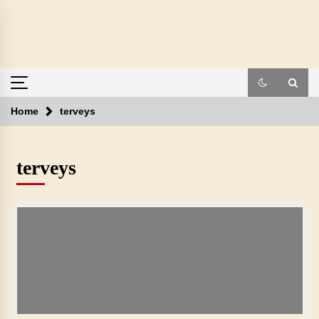
Skip
to
content
Home
terveys
terveys