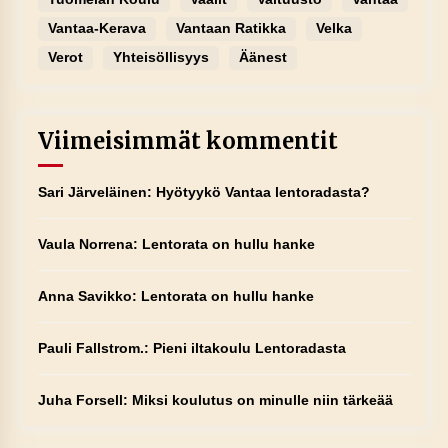
Vantaa-Kerava
Vantaan Ratikka
Velka
Verot
Yhteisöllisyys
Äänest
Viimeisimmät kommentit
Sari Järveläinen
:
Hyötyykö Vantaa lentoradasta?
Vaula Norrena
:
Lentorata on hullu hanke
Anna Savikko
:
Lentorata on hullu hanke
Pauli Fallstrom.
:
Pieni iltakoulu Lentoradasta
Juha Forsell
:
Miksi koulutus on minulle niin tärkeää