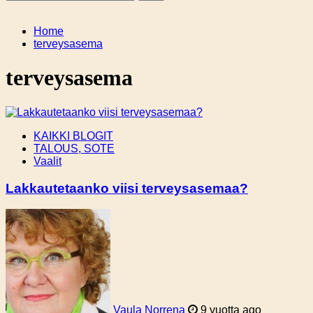
Home
terveysasema
terveysasema
KAIKKI BLOGIT
TALOUS, SOTE
Vaalit
Lakkautetaanko viisi terveysasemaa?
Vaula Norrena
9 vuotta ago