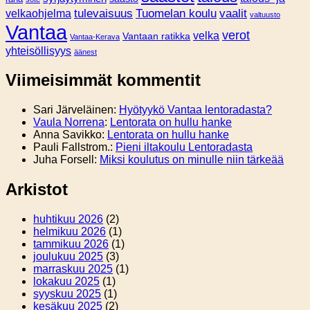
tulevaisuus
Tuomelan koulu
vaalit
velkaohjelma
valtuusto
Vantaa
verot
velka
Vantaan ratikka
Vantaa-Kerava
yhteisöllisyys
äänest
Viimeisimmät kommentit
Sari Järveläinen
:
Hyötyykö Vantaa lentoradasta?
Vaula Norrena
:
Lentorata on hullu hanke
Anna Savikko
:
Lentorata on hullu hanke
Pauli Fallstrom.
:
Pieni iltakoulu Lentoradasta
Juha Forsell
:
Miksi koulutus on minulle niin tärkeää
Arkistot
huhtikuu 2026
(2)
helmikuu 2026
(1)
tammikuu 2026
(1)
joulukuu 2025
(3)
marraskuu 2025
(1)
lokakuu 2025
(1)
syyskuu 2025
(1)
kesäkuu 2025
(2)