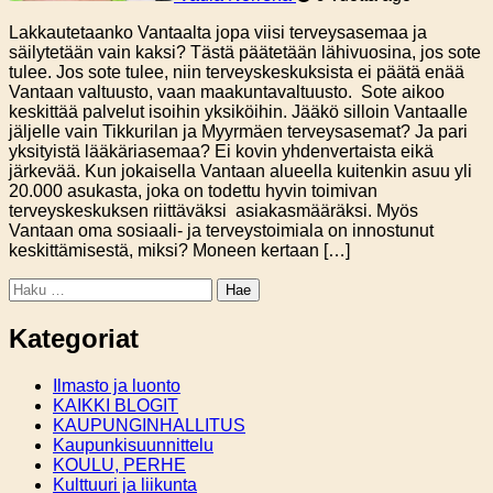
Lakkautetaanko Vantaalta jopa viisi terveysasemaa ja
säilytetään vain kaksi? Tästä päätetään lähivuosina, jos sote
tulee. Jos sote tulee, niin terveyskeskuksista ei päätä enää
Vantaan valtuusto, vaan maakuntavaltuusto. Sote aikoo
keskittää palvelut isoihin yksiköihin. Jääkö silloin Vantaalle
jäljelle vain Tikkurilan ja Myyrmäen terveysasemat? Ja pari
yksityistä lääkäriasemaa? Ei kovin yhdenvertaista eikä
järkevää. Kun jokaisella Vantaan alueella kuitenkin asuu yli
20.000 asukasta, joka on todettu hyvin toimivan
terveyskeskuksen riittäväksi asiakasmääräksi. Myös
Vantaan oma sosiaali- ja terveystoimiala on innostunut
keskittämisestä, miksi? Moneen kertaan […]
Haku:
Kategoriat
Ilmasto ja luonto
KAIKKI BLOGIT
KAUPUNGINHALLITUS
Kaupunkisuunnittelu
KOULU, PERHE
Kulttuuri ja liikunta