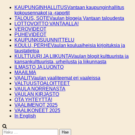
Skip
KAUPUNGINHALLITUS
Vantaan kaupunginhallitus
to
kokousennakot ja -raportit
content
TALOUS, SOTE
Vaulan blogeja Vantaan taloudesta
LOTTOVOITTO VANTAALLA!
VEROVIDEOT
PUHEVIDEOT
KAUPUNKISUUNNITTELU
KOULU, PERHE
Vaulan kouluaiheisia kirjoituksia ja
taustatietoa
KULTTUURI JA LIIKUNTA
Vaulan blogit kulttuurista ja
kansankulttuurista, urheilusta ja liikunnasta
ILMASTO JA LUONTO
MAAILMA
VAALIT
Vaulan vaaliteemat eri vaaleissa
VALTUUSTOALOITTEET
VAULA NORRENASTA
VAULAN KIRJASTO
OTA YHTEYTTÄ!
VAALIMENOT 2025
VAALIKONEET 2025
In English
Haku: