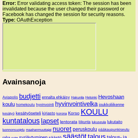
Error:
Error validating access token: The session has been
invalidated because the user changed their password or
Facebook has changed the session for security reasons.
Type:
OAuthException
Avainsanoja
budjetti
Hevoshaan
Aviapolis
ennalta ehkäisy
Hakunila
Helsinki
hyvinvointivelka
koulu
joukkoliikenne
homekoulu
hyvinvointi
KOULU
Korso
kesätyöseteli
kirjasto
kesätyö
korona
kuntatalous
lapset
lentorata
lukutaito
liikunta
lukuseula
nuoret
peruskoulu
pääkaupunkiseutu
luonnonsuojelu
maahanmuuttajat
säästöt
talous
syrjäytyminen
talous- ja
säästö
raha
sote