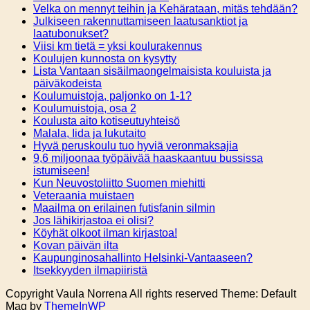
Velka on mennyt teihin ja Kehärataan, mitäs tehdään?
Julkiseen rakennuttamiseen laatusanktiot ja
laatubonukset?
Viisi km tietä = yksi koulurakennus
Koulujen kunnosta on kysytty
Lista Vantaan sisäilmaongelmaisista kouluista ja
päiväkodeista
Koulumuistoja, paljonko on 1-1?
Koulumuistoja, osa 2
Koulusta aito kotiseutuyhteisö
Malala, Iida ja lukutaito
Hyvä peruskoulu tuo hyviä veronmaksajia
9,6 miljoonaa työpäivää haaskaantuu bussissa
istumiseen!
Kun Neuvostoliitto Suomen miehitti
Veteraania muistaen
Maailma on erilainen futisfanin silmin
Jos lähikirjastoa ei olisi?
Köyhät olkoot ilman kirjastoa!
Kovan päivän ilta
Kaupunginosahallinto Helsinki-Vantaaseen?
Itsekkyyden ilmapiiristä
Copyright Vaula Norrena All rights reserved Theme: Default
Mag by
ThemeInWP