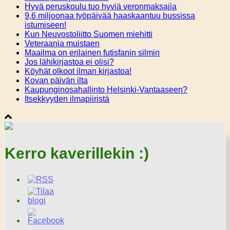
Hyvä peruskoulu tuo hyviä veronmaksajia
9,6 miljoonaa työpäivää haaskaantuu bussissa
istumiseen!
Kun Neuvostoliitto Suomen miehitti
Veteraania muistaen
Maailma on erilainen futisfanin silmin
Jos lähikirjastoa ei olisi?
Köyhät olkoot ilman kirjastoa!
Kovan päivän ilta
Kaupunginosahallinto Helsinki-Vantaaseen?
Itsekkyyden ilmapiiristä
Kerro kaverillekin :)