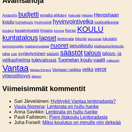
Avainsanoja
budjetti
Hevoshaan
Aviapolis
ennalta ehkäisy
Hakunila
Helsinki
hyvinvointivelka
koulu
joukkoliikenne
homekoulu
hyvinvointi
KOULU
Korso
kesätyöseteli
kirjasto
kesätyö
korona
kuntatalous
lapset
lentorata
lukutaito
liikunta
lukuseula
nuoret
peruskoulu
pääkaupunkiseutu
luonnonsuojelu
maahanmuuttajat
säästöt
talous
syrjäytyminen
talous- ja
säästö
raha
sote
tulevaisuus
Tuomelan koulu
vaalit
velkaohjelma
valtuusto
Vantaa
verot
velka
Vantaan ratikka
Vantaa-Kerava
yhteisöllisyys
äänest
Viimeisimmät kommentit
Sari Järveläinen
:
Hyötyykö Vantaa lentoradasta?
Vaula Norrena
:
Lentorata on hullu hanke
Anna Savikko
:
Lentorata on hullu hanke
Pauli Fallstrom.
:
Pieni iltakoulu Lentoradasta
Juha Forsell
:
Miksi koulutus on minulle niin tärkeää