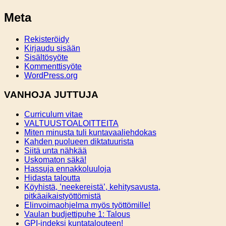
Meta
Rekisteröidy
Kirjaudu sisään
Sisältösyöte
Kommenttisyöte
WordPress.org
VANHOJA JUTTUJA
Curriculum vitae
VALTUUSTOALOITTEITA
Miten minusta tuli kuntavaaliehdokas
Kahden puolueen diktatuurista
Siitä unta nähkää
Uskomaton säkä!
Hassuja ennakkoluuloja
Hidasta taloutta
Köyhistä, ’neekereistä’, kehitysavusta,
pitkäaikaistyöttömistä
Elinvoimaohjelma myös työttömille!
Vaulan budjettipuhe 1: Talous
GPI-indeksi kuntatalouteen!