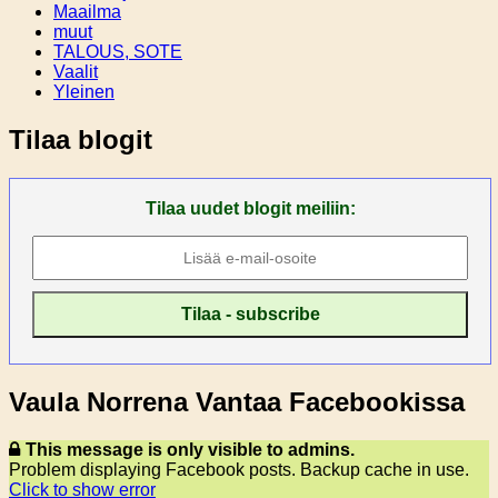
Maailma
muut
TALOUS, SOTE
Vaalit
Yleinen
Tilaa blogit
Tilaa uudet blogit meiliin:
Vaula Norrena Vantaa Facebookissa
This message is only visible to admins.
Problem displaying Facebook posts. Backup cache in use.
Click to show error