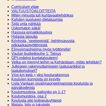
Curriculum vitae
VALTUUSTOALOITTEITA
Miten minusta tuli kuntavaaliehdokas
Kahden puolueen diktatuurista
Siitä unta nähkää
Uskomaton säkä!
Hassuja ennakkoluuloja
Hidasta taloutta
Köyhistä, ’neekereistä’, kehitysavusta,
pitkäaikaistyöttömistä
Elinvoimaohjelma myös työttömille!
Vaulan budjettipuhe 1: Talous
GPI-indeksi kuntatalouteen!
Velka on mennyt teihin ja Kehärataan, mitäs tehdään?
Julkiseen rakennuttamiseen laatusanktiot ja
laatubonukset?
Viisi km tietä = yksi koulurakennus
Koulujen kunnosta on kysytty
Lista Vantaan sisäilmaongelmaisista kouluista ja
päiväkodeista
Koulumuistoja, paljonko on 1-1?
Koulumuistoja, osa 2
Koulusta aito kotiseutuyhteisö
Malala, Iida ja lukutaito