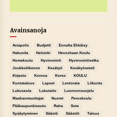
Avainsanoja
Aviapolis
Budjetti
Ennalta Ehkäisy
Hakunila
Helsinki
Hevoshaan Koulu
Homekoulu
Hyvinvointi
Hyvinvointivelka
Joukkoliikenne
Kesätyö
Kesätyöseteli
Kirjasto
Korona
Korso
KOULU
Kuntatalous
Lapset
Lentorata
Liikunta
Lukuseula
Lukutaito
Luonnonsuojelu
Maahanmuuttajat
Nuoret
Peruskoulu
Pääkaupunkiseutu
Raha
Sote
Syrjäytyminen
Säästö
Säästöt
Talous