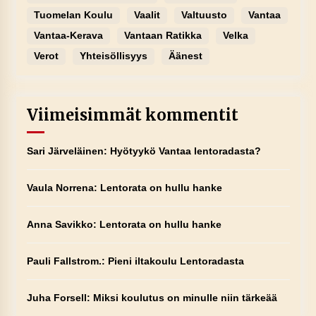
Tuomelan Koulu
Vaalit
Valtuusto
Vantaa
Vantaa-Kerava
Vantaan Ratikka
Velka
Verot
Yhteisöllisyys
Äänest
Viimeisimmät kommentit
Sari Järveläinen
:
Hyötyykö Vantaa lentoradasta?
Vaula Norrena
:
Lentorata on hullu hanke
Anna Savikko
:
Lentorata on hullu hanke
Pauli Fallstrom.
:
Pieni iltakoulu Lentoradasta
Juha Forsell
:
Miksi koulutus on minulle niin tärkeää