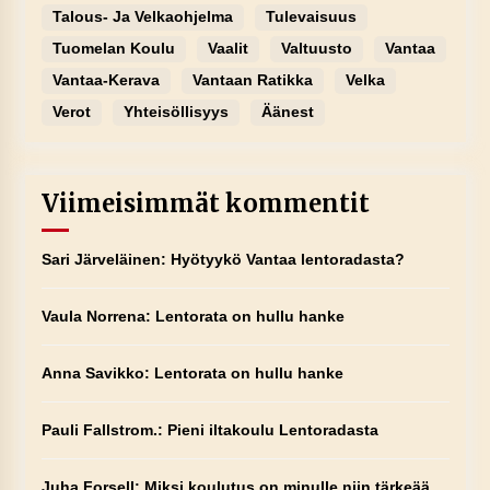
Talous- Ja Velkaohjelma
Tulevaisuus
Tuomelan Koulu
Vaalit
Valtuusto
Vantaa
Vantaa-Kerava
Vantaan Ratikka
Velka
Verot
Yhteisöllisyys
Äänest
Viimeisimmät kommentit
Sari Järveläinen
:
Hyötyykö Vantaa lentoradasta?
Vaula Norrena
:
Lentorata on hullu hanke
Anna Savikko
:
Lentorata on hullu hanke
Pauli Fallstrom.
:
Pieni iltakoulu Lentoradasta
Juha Forsell
:
Miksi koulutus on minulle niin tärkeää