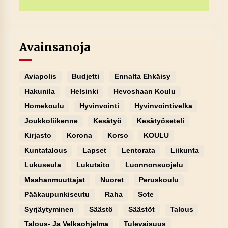
Avainsanoja
Aviapolis
Budjetti
Ennalta Ehkäisy
Hakunila
Helsinki
Hevoshaan Koulu
Homekoulu
Hyvinvointi
Hyvinvointivelka
Joukkoliikenne
Kesätyö
Kesätyöseteli
Kirjasto
Korona
Korso
KOULU
Kuntatalous
Lapset
Lentorata
Liikunta
Lukuseula
Lukutaito
Luonnonsuojelu
Maahanmuuttajat
Nuoret
Peruskoulu
Pääkaupunkiseutu
Raha
Sote
Syrjäytyminen
Säästö
Säästöt
Talous
Talous- Ja Velkaohjelma
Tulevaisuus