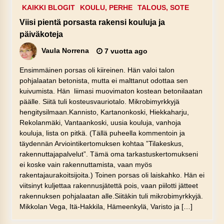
KAIKKI BLOGIT
KOULU, PERHE
TALOUS, SOTE
Viisi pientä porsasta rakensi kouluja ja
päiväkoteja
Vaula Norrena
7 vuotta ago
Ensimmäinen porsas oli kiireinen. Hän valoi talon
pohjalaatan betonista, mutta ei malttanut odottaa sen
kuivumista. Hän liimasi muovimaton kostean betonilaatan
päälle. Siitä tuli kosteusvauriotalo. Mikrobimyrkkyjä
hengitysilmaan.Kannisto, Kartanonkoski, Hiekkaharju,
Rekolanmäki, Vantaankoski, uusia kouluja, vanhoja
kouluja, lista on pitkä. (Tällä puheella kommentoin ja
täydennän Arviointikertomuksen kohtaa ”Tilakeskus,
rakennuttajapalvelut”. Tämä oma tarkastuskertomukseni
ei koske vain rakennuttamista, vaan myös
rakentajaurakoitsijoita.) Toinen porsas oli laiskahko. Hän ei
viitsinyt kuljettaa rakennusjätettä pois, vaan piilotti jätteet
rakennuksen pohjalaatan alle.Siitäkin tuli mikrobimyrkkyjä.
Mikkolan Vega, Itä-Hakkila, Hämeenkylä, Varisto ja […]