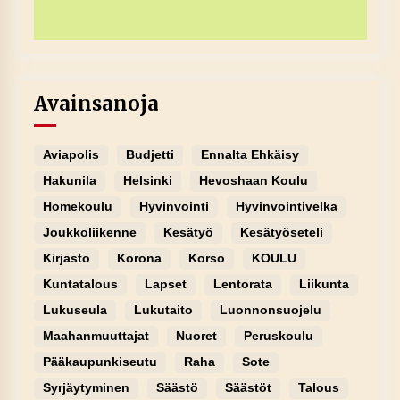
Avainsanoja
Aviapolis
Budjetti
Ennalta Ehkäisy
Hakunila
Helsinki
Hevoshaan Koulu
Homekoulu
Hyvinvointi
Hyvinvointivelka
Joukkoliikenne
Kesätyö
Kesätyöseteli
Kirjasto
Korona
Korso
KOULU
Kuntatalous
Lapset
Lentorata
Liikunta
Lukuseula
Lukutaito
Luonnonsuojelu
Maahanmuuttajat
Nuoret
Peruskoulu
Pääkaupunkiseutu
Raha
Sote
Syrjäytyminen
Säästö
Säästöt
Talous