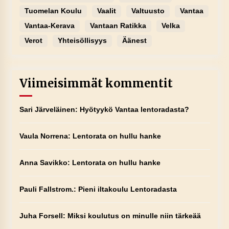
Tuomelan Koulu
Vaalit
Valtuusto
Vantaa
Vantaa-Kerava
Vantaan Ratikka
Velka
Verot
Yhteisöllisyys
Äänest
Viimeisimmät kommentit
Sari Järveläinen
:
Hyötyykö Vantaa lentoradasta?
Vaula Norrena
:
Lentorata on hullu hanke
Anna Savikko
:
Lentorata on hullu hanke
Pauli Fallstrom.
:
Pieni iltakoulu Lentoradasta
Juha Forsell
:
Miksi koulutus on minulle niin tärkeää