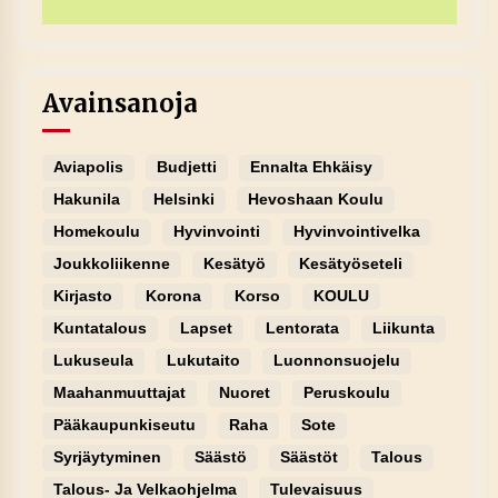
Avainsanoja
Aviapolis
Budjetti
Ennalta Ehkäisy
Hakunila
Helsinki
Hevoshaan Koulu
Homekoulu
Hyvinvointi
Hyvinvointivelka
Joukkoliikenne
Kesätyö
Kesätyöseteli
Kirjasto
Korona
Korso
KOULU
Kuntatalous
Lapset
Lentorata
Liikunta
Lukuseula
Lukutaito
Luonnonsuojelu
Maahanmuuttajat
Nuoret
Peruskoulu
Pääkaupunkiseutu
Raha
Sote
Syrjäytyminen
Säästö
Säästöt
Talous
Talous- Ja Velkaohjelma
Tulevaisuus