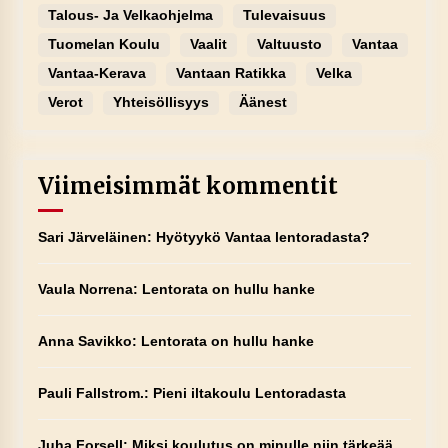
Talous- Ja Velkaohjelma
Tulevaisuus
Tuomelan Koulu
Vaalit
Valtuusto
Vantaa
Vantaa-Kerava
Vantaan Ratikka
Velka
Verot
Yhteisöllisyys
Äänest
Viimeisimmät kommentit
Sari Järveläinen
:
Hyötyykö Vantaa lentoradasta?
Vaula Norrena
:
Lentorata on hullu hanke
Anna Savikko
:
Lentorata on hullu hanke
Pauli Fallstrom.
:
Pieni iltakoulu Lentoradasta
Juha Forsell
:
Miksi koulutus on minulle niin tärkeää