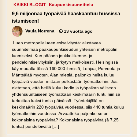
KAIKKI BLOGIT
Kaupunkisuunnittelu
9,6 miljoonaa työpäivää haaskaantuu bussissa
istumiseen!
Vaula Norrena
13 vuotta ago
Luen metropolialueen esiselvitystä: alustavaa
suunnitelmaa pääkaupunkiseudun yhteisen metropolin
luomiseksi. Kun pääsen joukkoliikenne- ja
pendelöintiselvityksiin, järkytyn melkoisesti. Helsingissä
käy muualta töissä 160.000 ihmistä, Lohjaa, Porvoota ja
Mäntsälää myöten. Alan miettiä, paljonko heiltä kuluu
työpäiviä vuoden mittaan pelkästään työmatkoihin. Jos
oletetaan, että heillä kuluu kodin ja työpaikan väliseen
yhdensuuntaiseen työmatkaan keskimäärin tunti, niin se
tarkoittaa kaksi tuntia päivässä. Työntekijällä on
keskimäärin 220 työpäivää vuodessa, siis 440 tuntia kuluu
työmatkoihin vuodessa. Arvaatteko paljonko se on
kokonaisina työpäivinä? Kokonaisina työpäivinä (à 7,25
tuntia) pendelöivältä […]