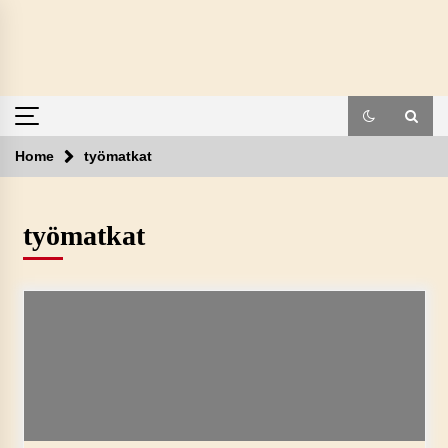
Skip
to
content
Home
työmatkat
työmatkat