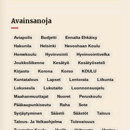
Avainsanoja
Aviapolis
Budjetti
Ennalta Ehkäisy
Hakunila
Helsinki
Hevoshaan Koulu
Homekoulu
Hyvinvointi
Hyvinvointivelka
Joukkoliikenne
Kesätyö
Kesätyöseteli
Kirjasto
Korona
Korso
KOULU
Kuntatalous
Lapset
Lentorata
Liikunta
Lukuseula
Lukutaito
Luonnonsuojelu
Maahanmuuttajat
Nuoret
Peruskoulu
Pääkaupunkiseutu
Raha
Sote
Syrjäytyminen
Säästö
Säästöt
Talous
Talous- Ja Velkaohjelma
Tulevaisuus