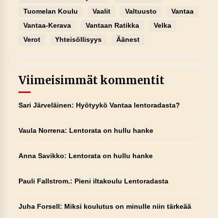
Tuomelan Koulu
Vaalit
Valtuusto
Vantaa
Vantaa-Kerava
Vantaan Ratikka
Velka
Verot
Yhteisöllisyys
Äänest
Viimeisimmät kommentit
Sari Järveläinen
:
Hyötyykö Vantaa lentoradasta?
Vaula Norrena
:
Lentorata on hullu hanke
Anna Savikko
:
Lentorata on hullu hanke
Pauli Fallstrom.
:
Pieni iltakoulu Lentoradasta
Juha Forsell
:
Miksi koulutus on minulle niin tärkeää