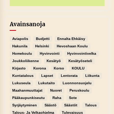
Avainsanoja
Aviapolis
Budjetti
Ennalta Ehkäisy
Hakunila
Helsinki
Hevoshaan Koulu
Homekoulu
Hyvinvointi
Hyvinvointivelka
Joukkoliikenne
Kesätyö
Kesätyöseteli
Kirjasto
Korona
Korso
KOULU
Kuntatalous
Lapset
Lentorata
Liikunta
Lukuseula
Lukutaito
Luonnonsuojelu
Maahanmuuttajat
Nuoret
Peruskoulu
Pääkaupunkiseutu
Raha
Sote
Syrjäytyminen
Säästö
Säästöt
Talous
Talous- Ja Velkaohjelma
Tulevaisuus