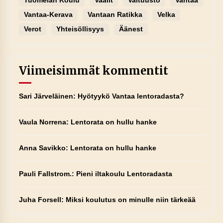
Tuomelan Koulu
Vaalit
Valtuusto
Vantaa
Vantaa-Kerava
Vantaan Ratikka
Velka
Verot
Yhteisöllisyys
Äänest
Viimeisimmät kommentit
Sari Järveläinen
:
Hyötyykö Vantaa lentoradasta?
Vaula Norrena
:
Lentorata on hullu hanke
Anna Savikko
:
Lentorata on hullu hanke
Pauli Fallstrom.
:
Pieni iltakoulu Lentoradasta
Juha Forsell
:
Miksi koulutus on minulle niin tärkeää