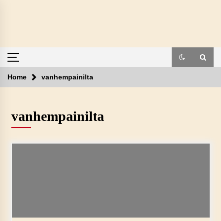
Skip
to
content
Home
vanhempainilta
vanhempainilta