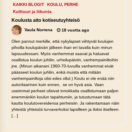
KAIKKI BLOGIT
KOULU, PERHE
Kulttuuri ja liikunta
Koulusta aito kotiseutuyhteisö
Vaula Norrena
18 vuotta ago
Olen pannut merkille, että nykylapset viihtyvät koulujen
pihoilla koulupäivän jälkeen ihan eri tavalla kuin minun
lapsuudessani. Myös vanhemmat saavat ja haluavat
osallistua koulun juhliin, urheilupäiviin, vanhempainiltoihin
jne. (Minun aikanani 1960-70-luvuilla vanhemmat eivät
päässeet koulun juhliin, enkä muista että mitään
vanhempainiltoja olisi edes ollut.) Koulu ei ole enää niin
autoritaarinen kuin ennen, se on hyvä asia. Vaan
useimmat perheet olisivat innokkaita osallistumaan paljon
enemmänkin koulun tapahtumiin, ja tutustumaan tätä
kautta koulutovereidensa perheisiin. Ja rakentamaan näin
yhteistä yhteisöä turvaverkoksi lapsilleen ja iloksi itselleen.
[…]