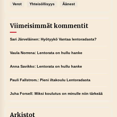
Verot
Yhteisöllisyys
Äänest
Viimeisimmät kommentit
Sari Järveläinen
:
Hyötyykö Vantaa lentoradasta?
Vaula Norrena
:
Lentorata on hullu hanke
Anna Savikko
:
Lentorata on hullu hanke
Pauli Fallstrom.
:
Pieni iltakoulu Lentoradasta
Juha Forsell
:
Miksi koulutus on minulle niin tärkeää
Arkistot