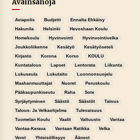
Avainsanoja
Aviapolis
Budjetti
Ennalta Ehkäisy
Hakunila
Helsinki
Hevoshaan Koulu
Homekoulu
Hyvinvointi
Hyvinvointivelka
Joukkoliikenne
Kesätyö
Kesätyöseteli
Kirjasto
Korona
Korso
KOULU
Kuntatalous
Lapset
Lentorata
Liikunta
Lukuseula
Lukutaito
Luonnonsuojelu
Maahanmuuttajat
Nuoret
Peruskoulu
Pääkaupunkiseutu
Raha
Sote
Syrjäytyminen
Säästö
Säästöt
Talous
Talous- Ja Velkaohjelma
Tulevaisuus
Tuomelan Koulu
Vaalit
Valtuusto
Vantaa
Vantaa-Kerava
Vantaan Ratikka
Velka
Verot
Yhteisöllisyys
Äänest