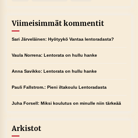
Viimeisimmät kommentit
Sari Järveläinen
:
Hyötyykö Vantaa lentoradasta?
Vaula Norrena
:
Lentorata on hullu hanke
Anna Savikko
:
Lentorata on hullu hanke
Pauli Fallstrom.
:
Pieni iltakoulu Lentoradasta
Juha Forsell
:
Miksi koulutus on minulle niin tärkeää
Arkistot