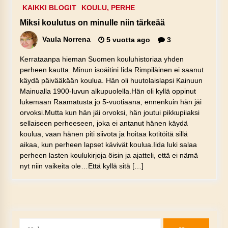
KAIKKI BLOGIT
KOULU, PERHE
Miksi koulutus on minulle niin tärkeää
Vaula Norrena
5 vuotta ago
3
Kerrataanpa hieman Suomen kouluhistoriaa yhden
perheen kautta. Minun isoäitini Iida Rimpiläinen ei saanut
käydä päivääkään koulua. Hän oli huutolaislapsi Kainuun
Mainualla 1900-luvun alkupuolella.Hän oli kyllä oppinut
lukemaan Raamatusta jo 5-vuotiaana, ennenkuin hän jäi
orvoksi.Mutta kun hän jäi orvoksi, hän joutui pikkupiiaksi
sellaiseen perheeseen, joka ei antanut hänen käydä
koulua, vaan hänen piti siivota ja hoitaa kotitöitä sillä
aikaa, kun perheen lapset kävivät koulua.Iida luki salaa
perheen lasten koulukirjoja öisin ja ajatteli, että ei nämä
nyt niin vaikeita ole…Että kyllä sitä […]
Haku: