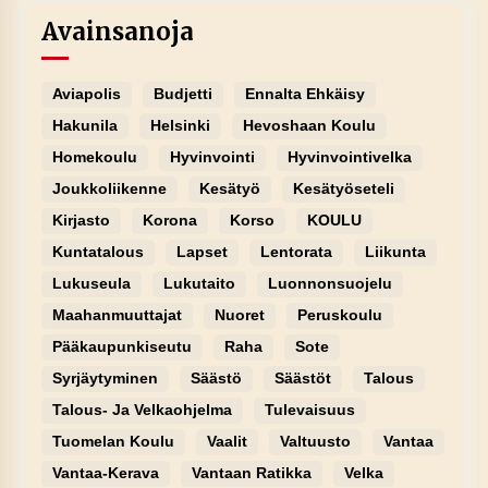
Avainsanoja
Aviapolis
Budjetti
Ennalta Ehkäisy
Hakunila
Helsinki
Hevoshaan Koulu
Homekoulu
Hyvinvointi
Hyvinvointivelka
Joukkoliikenne
Kesätyö
Kesätyöseteli
Kirjasto
Korona
Korso
KOULU
Kuntatalous
Lapset
Lentorata
Liikunta
Lukuseula
Lukutaito
Luonnonsuojelu
Maahanmuuttajat
Nuoret
Peruskoulu
Pääkaupunkiseutu
Raha
Sote
Syrjäytyminen
Säästö
Säästöt
Talous
Talous- Ja Velkaohjelma
Tulevaisuus
Tuomelan Koulu
Vaalit
Valtuusto
Vantaa
Vantaa-Kerava
Vantaan Ratikka
Velka