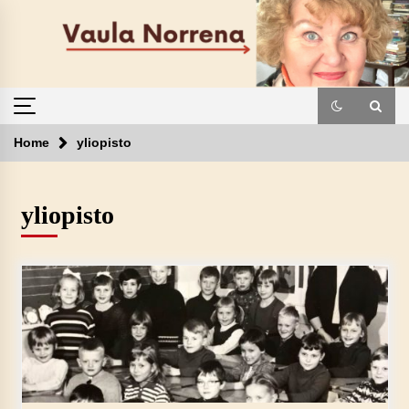
Skip
to
content
Home
yliopisto
yliopisto