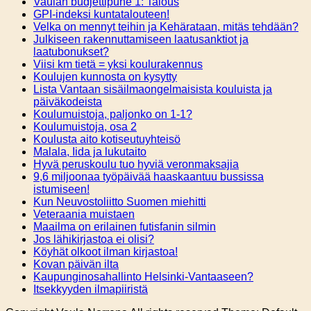
Vaulan budjettipuhe 1: Talous
GPI-indeksi kuntatalouteen!
Velka on mennyt teihin ja Kehärataan, mitäs tehdään?
Julkiseen rakennuttamiseen laatusanktiot ja
laatubonukset?
Viisi km tietä = yksi koulurakennus
Koulujen kunnosta on kysytty
Lista Vantaan sisäilmaongelmaisista kouluista ja
päiväkodeista
Koulumuistoja, paljonko on 1-1?
Koulumuistoja, osa 2
Koulusta aito kotiseutuyhteisö
Malala, Iida ja lukutaito
Hyvä peruskoulu tuo hyviä veronmaksajia
9,6 miljoonaa työpäivää haaskaantuu bussissa
istumiseen!
Kun Neuvostoliitto Suomen miehitti
Veteraania muistaen
Maailma on erilainen futisfanin silmin
Jos lähikirjastoa ei olisi?
Köyhät olkoot ilman kirjastoa!
Kovan päivän ilta
Kaupunginosahallinto Helsinki-Vantaaseen?
Itsekkyyden ilmapiiristä