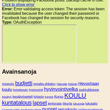
Problem displaying Facebook posts. Backup cache in use.
Click to show error
Error:
Error validating access token: The session has been
invalidated because the user changed their password or
Facebook has changed the session for security reasons.
Type:
OAuthException
Avainsanoja
budjetti
Hevoshaan
Aviapolis
ennalta ehkäisy
Hakunila
Helsinki
hyvinvointivelka
koulu
joukkoliikenne
homekoulu
hyvinvointi
KOULU
Korso
kesätyöseteli
kirjasto
kesätyö
korona
kuntatalous
lapset
lentorata
lukutaito
liikunta
lukuseula
nuoret
peruskoulu
pääkaupunkiseutu
luonnonsuojelu
maahanmuuttajat