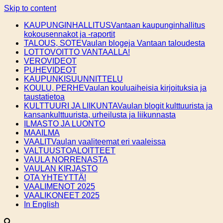
Skip to content
KAUPUNGINHALLITUS
Vantaan kaupunginhallitus
kokousennakot ja -raportit
TALOUS, SOTE
Vaulan blogeja Vantaan taloudesta
LOTTOVOITTO VANTAALLA!
VEROVIDEOT
PUHEVIDEOT
KAUPUNKISUUNNITTELU
KOULU, PERHE
Vaulan kouluaiheisia kirjoituksia ja
taustatietoa
KULTTUURI JA LIIKUNTA
Vaulan blogit kulttuurista ja
kansankulttuurista, urheilusta ja liikunnasta
ILMASTO JA LUONTO
MAAILMA
VAALIT
Vaulan vaaliteemat eri vaaleissa
VALTUUSTOALOITTEET
VAULA NORRENASTA
VAULAN KIRJASTO
OTA YHTEYTTÄ!
VAALIMENOT 2025
VAALIKONEET 2025
In English