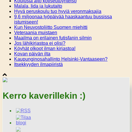
Koulusta aito kotiseutuyhteisö
Malala, Iida ja lukutaito
Hyvä peruskoulu tuo hyviä veronmaksajia
9,6 miljoonaa työpäivää haaskaantuu bussissa
istumiseen!
Kun Neuvostoliitto Suomen miehitti
Veteraania muistaen
Maailma on erilainen futisfanin silmin
Jos lähikirjastoa ei olisi?
Köyhät olkoot ilman kirjastoa!
Kovan päivän ilta
Kaupunginosahallinto Helsinki-Vantaaseen?
Itsekkyyden ilmapiiristä
Kerro kaverillekin :)