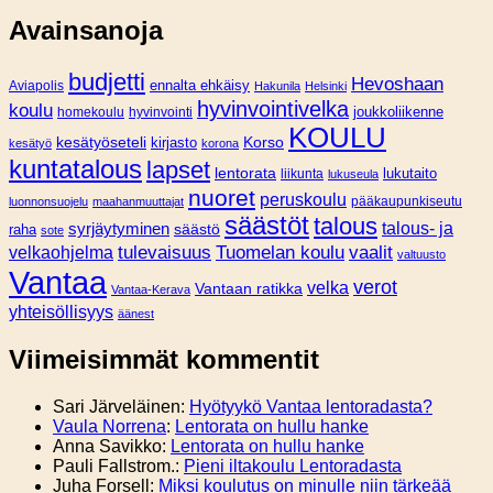
Avainsanoja
budjetti
Hevoshaan
Aviapolis
ennalta ehkäisy
Hakunila
Helsinki
hyvinvointivelka
koulu
joukkoliikenne
homekoulu
hyvinvointi
KOULU
Korso
kesätyöseteli
kirjasto
kesätyö
korona
kuntatalous
lapset
lentorata
lukutaito
liikunta
lukuseula
nuoret
peruskoulu
pääkaupunkiseutu
luonnonsuojelu
maahanmuuttajat
säästöt
talous
syrjäytyminen
talous- ja
säästö
raha
sote
tulevaisuus
Tuomelan koulu
vaalit
velkaohjelma
valtuusto
Vantaa
verot
velka
Vantaan ratikka
Vantaa-Kerava
yhteisöllisyys
äänest
Viimeisimmät kommentit
Sari Järveläinen
:
Hyötyykö Vantaa lentoradasta?
Vaula Norrena
:
Lentorata on hullu hanke
Anna Savikko
:
Lentorata on hullu hanke
Pauli Fallstrom.
:
Pieni iltakoulu Lentoradasta
Juha Forsell
:
Miksi koulutus on minulle niin tärkeää