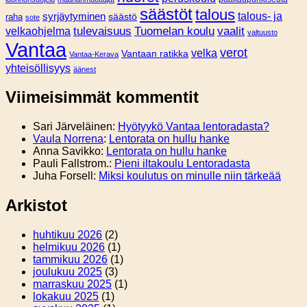
säästöt
talous
syrjäytyminen
talous- ja
säästö
raha
sote
tulevaisuus
Tuomelan koulu
vaalit
velkaohjelma
valtuusto
Vantaa
verot
velka
Vantaan ratikka
Vantaa-Kerava
yhteisöllisyys
äänest
Viimeisimmät kommentit
Sari Järveläinen
:
Hyötyykö Vantaa lentoradasta?
Vaula Norrena
:
Lentorata on hullu hanke
Anna Savikko
:
Lentorata on hullu hanke
Pauli Fallstrom.
:
Pieni iltakoulu Lentoradasta
Juha Forsell
:
Miksi koulutus on minulle niin tärkeää
Arkistot
huhtikuu 2026
(2)
helmikuu 2026
(1)
tammikuu 2026
(1)
joulukuu 2025
(3)
marraskuu 2025
(1)
lokakuu 2025
(1)