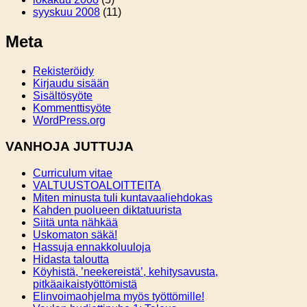
syyskuu 2008
(11)
Meta
Rekisteröidy
Kirjaudu sisään
Sisältösyöte
Kommenttisyöte
WordPress.org
VANHOJA JUTTUJA
Curriculum vitae
VALTUUSTOALOITTEITA
Miten minusta tuli kuntavaaliehdokas
Kahden puolueen diktatuurista
Siitä unta nähkää
Uskomaton säkä!
Hassuja ennakkoluuloja
Hidasta taloutta
Köyhistä, ’neekereistä’, kehitysavusta,
pitkäaikaistyöttömistä
Elinvoimaohjelma myös työttömille!