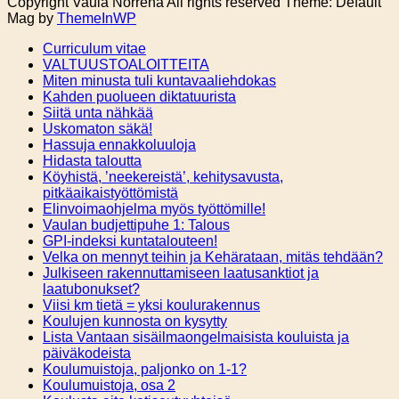
Copyright Vaula Norrena All rights reserved Theme: Default
Mag by
ThemeInWP
Curriculum vitae
VALTUUSTOALOITTEITA
Miten minusta tuli kuntavaaliehdokas
Kahden puolueen diktatuurista
Siitä unta nähkää
Uskomaton säkä!
Hassuja ennakkoluuloja
Hidasta taloutta
Köyhistä, ’neekereistä’, kehitysavusta,
pitkäaikaistyöttömistä
Elinvoimaohjelma myös työttömille!
Vaulan budjettipuhe 1: Talous
GPI-indeksi kuntatalouteen!
Velka on mennyt teihin ja Kehärataan, mitäs tehdään?
Julkiseen rakennuttamiseen laatusanktiot ja
laatubonukset?
Viisi km tietä = yksi koulurakennus
Koulujen kunnosta on kysytty
Lista Vantaan sisäilmaongelmaisista kouluista ja
päiväkodeista
Koulumuistoja, paljonko on 1-1?
Koulumuistoja, osa 2