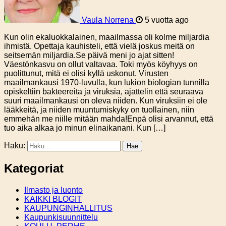
Vaula Norrena
5 vuotta ago
Kun olin ekaluokkalainen, maailmassa oli kolme miljardia
ihmistä. Opettaja kauhisteli, että vielä joskus meitä on
seitsemän miljardia.Se päivä meni jo ajat sitten!
Väestönkasvu on ollut valtavaa. Toki myös köyhyys on
puolittunut, mitä ei olisi kyllä uskonut. Virusten
maailmankausi 1970-luvulla, kun lukion biologian tunnilla
opiskeltiin bakteereita ja viruksia, ajattelin että seuraava
suuri maailmankausi on oleva niiden. Kun viruksiin ei ole
lääkkeitä, ja niiden muuntumiskyky on tuollainen, niin
emmehän me niille mitään mahda!Enpä olisi arvannut, että
tuo aika alkaa jo minun elinaikanani. Kun […]
Haku:
Kategoriat
Ilmasto ja luonto
KAIKKI BLOGIT
KAUPUNGINHALLITUS
Kaupunkisuunnittelu